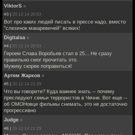
ViktorS
»
#3 |
20.12.14 20:53
Вот про каких людей писать в прессе надо, вместо
"слезинок макаревичей" всяких!
Digitalsa
»
#4 |
20.12.14 20:53
Героем Слава Воробьев стал в 25... Не сразу
правильно смог прочитать это.
Мужику скорее поправиться!
Артем Жарков
»
#5 |
20.12.14 21:29
Что вы говорите? Куда важнее знать -- почему
преследуют семьи террористов в Чечне. Вот еще --
об ОМОНовце фильмы снимать, это не достаточно
прогрессивно
Judge
»
#6 |
20.12.14 21:29