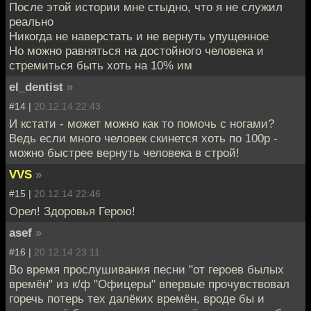
После этой истории мне стыдно, что я не служил
реально
Никогда не наверстать и не вернуть упущенное
Но можно равняться на достойного человека и
стремиться быть хоть на 10% им
el_dentist
»
#14 |
20.12.14 22:43
И кстати - может можно как то помочь с ногами?
Ведь если много человек скинется хоть по 100р -
можно быстрее вернуть человека в строй!
VVS
»
#15 |
20.12.14 22:46
Орел! Здоровья Герою!
asef
»
#16 |
20.12.14 23:11
Во время прослушивания песни "от героев былых
времён" из к/ф "Офицеры" впервые прочувствовал
горечь потерь тех далёких времён, вроде бы и