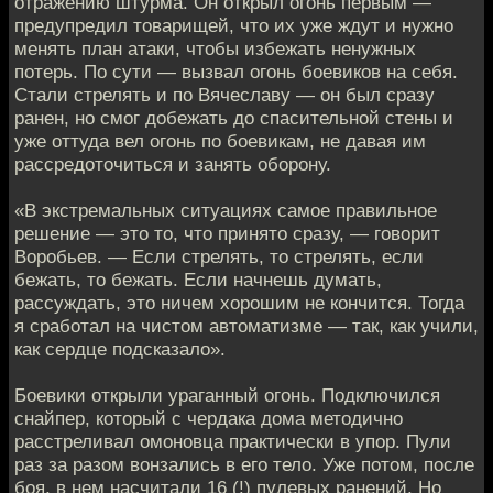
отражению штурма. Он открыл огонь первым —
предупредил товарищей, что их уже ждут и нужно
менять план атаки, чтобы избежать ненужных
потерь. По сути — вызвал огонь боевиков на себя.
Стали стрелять и по Вячеславу — он был сразу
ранен, но смог добежать до спасительной стены и
уже оттуда вел огонь по боевикам, не давая им
рассредоточиться и занять оборону.
«В экстремальных ситуациях самое правильное
решение — это то, что принято сразу, — говорит
Воробьев. — Если стрелять, то стрелять, если
бежать, то бежать. Если начнешь думать,
рассуждать, это ничем хорошим не кончится. Тогда
я сработал на чистом автоматизме — так, как учили,
как сердце подсказало».
Боевики открыли ураганный огонь. Подключился
снайпер, который с чердака дома методично
расстреливал омоновца практически в упор. Пули
раз за разом вонзались в его тело. Уже потом, после
боя, в нем насчитали 16 (!) пулевых ранений. Но