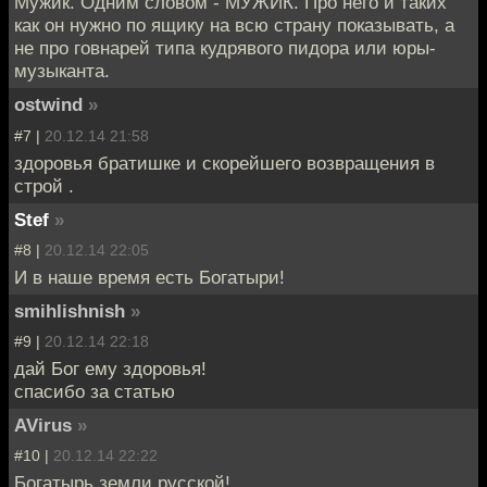
Мужик. Одним словом - МУЖИК. Про него и таких
как он нужно по ящику на всю страну показывать, а
не про говнарей типа кудрявого пидора или юры-
музыканта.
ostwind
»
#7 |
20.12.14 21:58
здоровья братишке и скорейшего возвращения в
строй .
Stef
»
#8 |
20.12.14 22:05
И в наше время есть Богатыри!
smihlishnish
»
#9 |
20.12.14 22:18
дай Бог ему здоровья!
спасибо за статью
AVirus
»
#10 |
20.12.14 22:22
Богатырь земли русской!