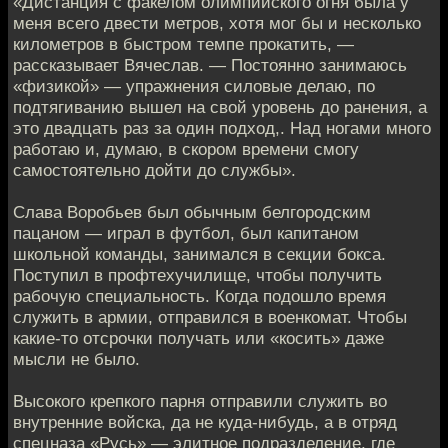
«Дистанция с факелом олимпийского огня была у
меня всего двести метров, хотя мог бы и несколько
километров в быстром темпе прокатить, —
рассказывает Вячеслав. — Постоянно занимаюсь
«физикой» — упражнения силовые делаю, по
подтягиванию вышел на свой уровень до ранения, а
это двадцать раз за один подход,. Над ногами много
работаю и, думаю, в скором времени смогу
самостоятельно дойти до службы».
Слава Воробьев был обычным белгородским
пацаном — играл в футбол, был капитаном
школьной команды, занимался в секции бокса.
Поступил в профтехучилище, чтобы получить
рабочую специальность. Когда подошло время
служить в армии, отправился в военкомат. Чтобы
какие-то отсрочки получать или «косить» даже
мысли не было.
Высокого крепкого парня отправили служить во
внутренние войска, да не куда-нибудь, а в отряд
спецназа «Русь» — элитное подразделение, где