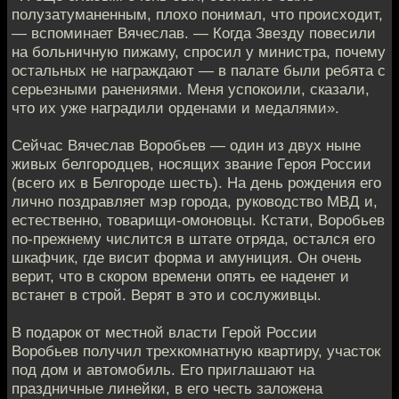
полузатуманенным, плохо понимал, что происходит,
— вспоминает Вячеслав. — Когда Звезду повесили
на больничную пижаму, спросил у министра, почему
остальных не награждают — в палате были ребята с
серьезными ранениями. Меня успокоили, сказали,
что их уже наградили орденами и медалями».
Сейчас Вячеслав Воробьев — один из двух ныне
живых белгородцев, носящих звание Героя России
(всего их в Белгороде шесть). На день рождения его
лично поздравляет мэр города, руководство МВД и,
естественно, товарищи-омоновцы. Кстати, Воробьев
по-прежнему числится в штате отряда, остался его
шкафчик, где висит форма и амуниция. Он очень
верит, что в скором времени опять ее наденет и
встанет в строй. Верят в это и сослуживцы.
В подарок от местной власти Герой России
Воробьев получил трехкомнатную квартиру, участок
под дом и автомобиль. Его приглашают на
праздничные линейки, в его честь заложена