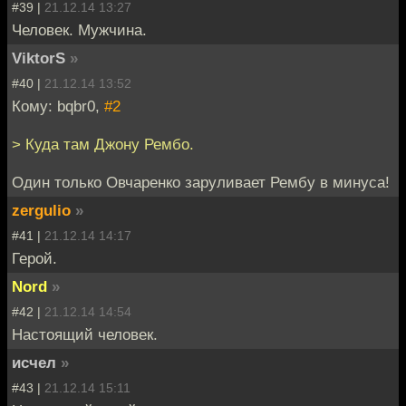
#39 |
21.12.14 13:27
Человек. Мужчина.
ViktorS
»
#40 |
21.12.14 13:52
Кому: bqbr0,
#2
> Куда там Джону Рембо.
Один только Овчаренко заруливает Рембу в минуса!
zergulio
»
#41 |
21.12.14 14:17
Герой.
Nord
»
#42 |
21.12.14 14:54
Настоящий человек.
исчел
»
#43 |
21.12.14 15:11