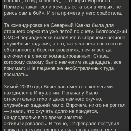
пошлют, то идти вперед, — говорит Воробьев. —
Примета такая: если хочешь остаться в живых, не
рвись сам в бой». И эта примета у него сработала.
Та командировка на Северный Кавказ была для
старшего сержанта уже пятой по счету. Белгородский
ОМОН периодически выполнял в «горячем» регионе
служебные задания, а его, как человека опытного и
обкатанного в боестолкновениях, почти всегда
включали в списки командированных. Слава,
которому самому было немногим за двадцать, все
понимал: «Не пацанов же необстрелянных туда
посылать».
Зимой 2009 года Вячеслав вместе с коллегами
находился в Ингушетии. Поначалу было
относительно тихо и даже немного скучно,
служебных заданий мало. Впрочем, никто не роптал
— знали, что скучать долго не придется,
бандподполье в то время заметно
активизировалось. И точно, 12 февраля поступил
приказ о штурме одного из частных домов, где в