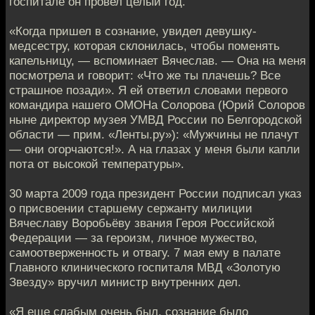
госпитале он провел целый год.
«Когда пришел в сознание, увидел девушку-
медсестру, которая склонилась, чтобы поменять
капельницу, — вспоминает Вячеслав. — Она на меня
посмотрела и говорит: «Что же ты плачешь? Все
страшное позади». Я ей ответил словами первого
командира нашего ОМОНа Солорова (Юрий Солоров
ныне директор музея УМВД России по Белгородской
области — прим. «Ленты.ру»): «Мужчины не плачут
— они огорчаются!». А на глазах у меня были капли
пота от высокой температуры».
30 марта 2009 года президент России подписал указ
о присвоении старшему сержанту милиции
Вячеславу Воробьёву звания Героя Российской
Федерации — за героизм, личное мужество,
самоотверженность и отвагу. 7 мая ему в палате
Главного клинического госпиталя МВД «Золотую
Звезду» вручил министр внутренних дел.
«Я еще слабым очень был, сознание было