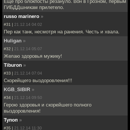
Ещё про блокпосты резануло. Вон в Грозном, первым
ГИБДДшникам прилетело.
russo marinero
»
#31 |
21.12.14 04:02
Пер как танк, несмотря на ранения. Честь и хвала.
Huligan
»
#32 |
21.12.14 05:07
Желаю здоровья мужику!
Tiburon
»
#33 |
21.12.14 07:04
Скорейщего выздоровления!!!
KGB_SIBIR
»
#34 |
21.12.14 09:50
Герою здоровья и скорейшего полного
выздоровления!
Тупоп
»
#35 |
21.12.14 11:30