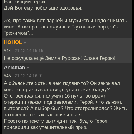
Настоящий герой.
Дай Бог ему побольше здоровья.
Эх, про таких вот парней и мужиков и надо снимать
кино. А не про соплежуйных "кухонный борцов" с
"режимом"...
HOHOL
»
#44 |
21.12.14 15:15
Не оскудела ещё Земля Русская! Слава Герою!
Anisman
»
#45 |
21.12.14 16:01
А объясните хоть, в чем подвиг-то? Он закрывал
кого-то, прикрывал отход, уничтожил банду?
Отстреливался, получил 16 пуль, во время
операции лежал под завалами. Герой, что выжил,
вытерпел? А выбор был? Что отстреливался? Жить
захочешь- не так раскорячишься.
Просто по тексту выглядит так, будто Героя
присвоили как утешительный приз.