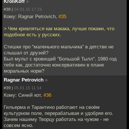
KroliKoff
»
#38 |
04.01.15 17:23
Кому: Ragnar Petrovich,
#35
> Чем кривляться как макака, лучше покажи, что
подобное есть у русских.
Стишки про "маленького мальчика" в детстве не
слышал от друзей?
Был мульт с кровищей "Большой Тылл". 1980 год
тебе как, достаточно консервативен в плане
моральных норм?
Ragnar Petrovich
»
#39 |
05.01.15 11:14
Кому: Синий кот,
#36
Гильерма и Тарантино работают на своём
культурном поле, перерабатывая и удобряя его.
Зачем нашему Творцу работать на чужом - не
совсем ясно.