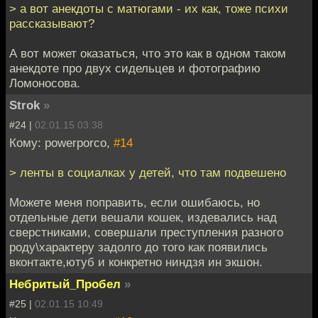
> а вот анекдоты с матюгами - их как, тоже психи
рассказывают?
А вот может оказаться, что это как в одном таком
анекдоте про двух сидельцев и фотографию
Ломоносова.
Strok
»
#24 |
02.01.15 03:38
Кому: powerporco,
#14
> ленты в социалках у детей, что там подвешено
Можете меня поправить, если ошибаюсь, но
отдельные дети вешали кошек, издевались над
сверстниками, совершали преступления разного
роду\характеру задолго до того как появились
вконтакте,ютуб и конкретно ниндзя ин экшон.
Небритый_Пробел
»
#25 |
02.01.15 10:49