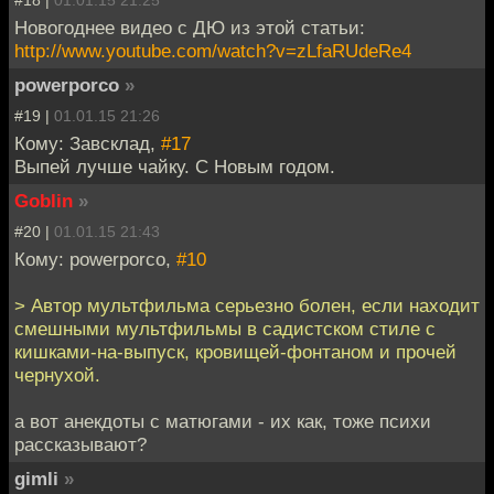
#18 |
01.01.15 21:25
Новогоднее видео с ДЮ из этой статьи:
http://www.youtube.com/watch?v=zLfaRUdeRe4
powerporco
»
#19 |
01.01.15 21:26
Кому: Завсклад,
#17
Выпей лучше чайку. С Новым годом.
Goblin
»
#20 |
01.01.15 21:43
Кому: powerporco,
#10
> Автор мультфильма серьезно болен, если находит
смешными мультфильмы в садистском стиле с
кишками-на-выпуск, кровищей-фонтаном и прочей
чернухой.
а вот анекдоты с матюгами - их как, тоже психи
рассказывают?
gimli
»