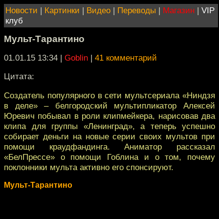
Новости
|
Картинки
|
Видео
|
Переводы
|
Магазин
|
VIP
клуб
Мульт-Тарантино
01.01.15 13:34
|
Goblin
|
41 комментарий
Цитата:
Создатель популярного в сети мультсериала «Ниндзя
в деле» – белгородский мультипликатор Алексей
Юревич побывал в роли клипмейкера, нарисовав два
клипа для группы «Ленинград», а теперь успешно
собирает деньги на новые серии своих мультов при
помощи краудфандинга. Аниматор рассказал
«БелПрессе» о помощи Гоблина и о том, почему
поклонники мульта активно его спонсируют.
Мульт-Тарантино