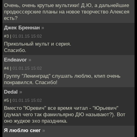
Очень, очень крутые мультики! Д.Ю, а дальнейшие
продюссерские планы на новое творчество Алексея
есть?
Джек Бреннан
»
#3 |
01.01.15 15:02
Прикольный мульт и серия.
Спасибо.
Endeavor
»
#4 |
01.01.15 15:02
Группу "Ленинград" слушать люблю, клип очень
понравился. Спасибо!
Dedal
»
#5 |
01.01.15 15:02
Вместо "Юревич" все время читал - "Юрьевич"
(думал чего так фамильярно ДЮ называют?). Вот
оно жудкое эхо праздника.
Я люблю снег
»