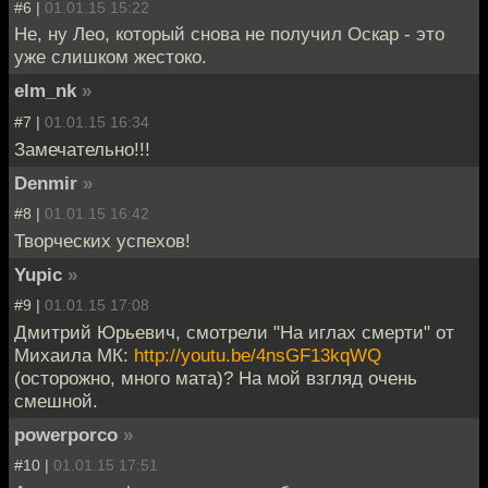
#6 |
01.01.15 15:22
Не, ну Лео, который снова не получил Оскар - это
уже слишком жестоко.
elm_nk
»
#7 |
01.01.15 16:34
Замечательно!!!
Denmir
»
#8 |
01.01.15 16:42
Творческих успехов!
Yupic
»
#9 |
01.01.15 17:08
Дмитрий Юрьевич, смотрели "На иглах смерти" от
Михаила МК:
http://youtu.be/4nsGF13kqWQ
(осторожно, много мата)? На мой взгляд очень
смешной.
powerporco
»
#10 |
01.01.15 17:51