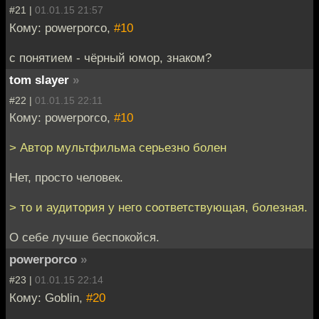
#21 |
01.01.15 21:57
Кому: powerporco,
#10
с понятием - чёрный юмор, знаком?
tom slayer
»
#22 |
01.01.15 22:11
Кому: powerporco,
#10
> Автор мультфильма серьезно болен
Нет, просто человек.
> то и аудитория у него соответствующая, болезная.
О себе лучше беспокойся.
powerporco
»
#23 |
01.01.15 22:14
Кому: Goblin,
#20