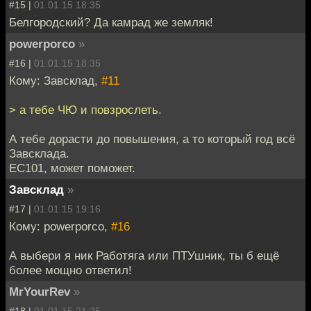
#15 |
01.01.15 18:35
Белгородский? Да камрад же земляк!
powerporco
»
#16 |
01.01.15 18:35
Кому: Завсклад,
#11
> а тебе ЧЮ и повзрослеть.
А тебе дорасти до повышения, а то который год всё
Завсклада.
EC101, может поможет.
Завсклад
»
#17 |
01.01.15 19:16
Кому: powerporco,
#16
А выбери я ник Работяга или ПТУшник, ты б ещё
более мощно ответил!
MrYourRev
»