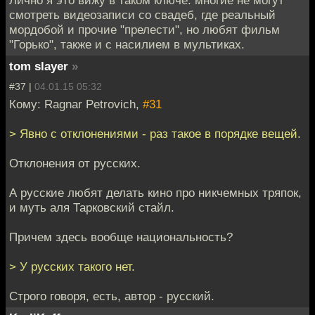
Лично я это вижу в таком ключе: многие не могут
смотреть видеозаписи со свадеб, где реальный
мордобой и прочие "прелести", но любят фильм
"Горько", также и с насилием в мультиках.
tom slayer
»
#37 |
04.01.15 05:32
Кому: Ragnar Petrovich,
#31
> Явно с отклонениями - раз такое в порядке вещей.
Отклонения от русских.
А русские любят делать кино про никчемных тряпок,
и муть аля Тарковский стайл.
Причем здесь вообще национальность?
> У русских такого нет.
Строго говоря, есть, автор - русский.