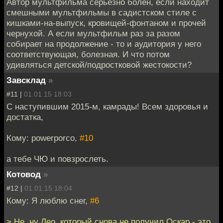
Автор мультфильма серьезно болен, если находит
смешными мультфильмы в садистском стиле с
кишками-на-выпуск, кровищей-фонтаном и прочей
чернухой. А если мультфильм раз за разом
собирает на продолжение - то и аудитория у него
соответствующая, болезная. И что потом
удивляться детской/подростковой жестокости?
Завсклад
»
#11 |
01.01.15 18:03
С наступившим 2015-м, камрады! Всем здоровья и
достатка,
Кому: powerporco,
#10
а тебе ЧЮ и повзрослеть.
Котовод
»
#12 |
01.01.15 18:04
Кому: Я люблю снег,
#6
> Не, ну Лео, который снова не получил Оскар - это