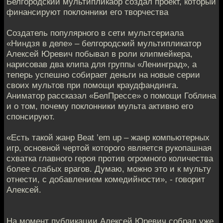
Белгородский мультипликаор создал проект, который
финансируют поклонники его творчества
Создатель популярного в сети мультсериала
«Ниндзя в деле» – белгородский мультипликатор
Алексей Юревич побывал в роли клипмейкера,
нарисовав два клипа для группы «Ленинград», а
теперь успешно собирает деньги на новые серии
своих мультов при помощи краудфандинга.
Аниматор рассказал «БелПрессе» о помощи Гоблина
и о том, почему поклонники мульта активно его
спонсируют.
«Есть такой жанр Beat ’em up – жанр компьютерных
игр, основной чертой которого является рукопашная
схватка главного героя против огромного количества
более слабых врагов. Думаю, можно это и к мульту
отнести, с добавлением комедийности», - говорит
Алексей.
На момент публикации Алексей Юревич собрал уже