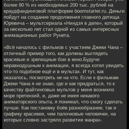
более 90 % из необходимых 200 тыс. рублей на
краудфандинговой платформе boomstarter.ru. Деньги
пойдут на создание продолжения главного детища
Юревича – мультсериала «Ниндзя в деле», который
за несколько лет стал одной из самых интересных
анимационных работ Рунета.
«Всё началось с фильмов с участием Джеки Чана –
отличный пример того, как должны выглядеть
красивые и зрелищные бои в кино.Будучи
неравнодушным к анимации, я всегда хотел увидеть
что-то подобное ещё и в мультах. И тут, как
оказалось, посмотреть не на что. Если к фильмам
Джеки Чана я не знаю, где и как придраться, то к
качеству файтинговых мультов у меня возникло
море претензий, и, даже не имея никакого
аниматорского опыта, я понимал, что смогу сделать
лучше. Как постановку боёв разнообразнее, так и
графику красивее, чем палочковые человечки, на
которых словно застряло развитие жанра».