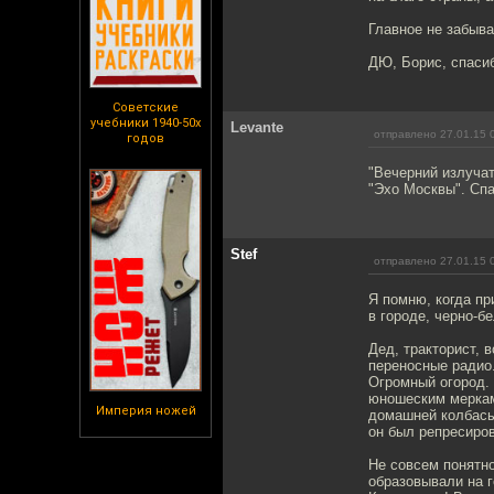
Главное не забыва
ДЮ, Борис, спасиб
Советские
учебники 1940-50х
Levante
отправлено 27.01.15 
годов
"Вечерний излуча
"Эхо Москвы". Спа
Stef
отправлено 27.01.15 
Я помню, когда пр
в городе, черно-б
Дед, тракторист, 
переносные радио.
Огромный огород. 
юношеским меркам 
Империя ножей
домашней колбасы 
он был репресиров
Не совсем понятно
образовывали на г