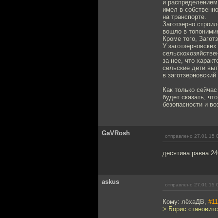
и распределением 
имел в собственно
на транспорте.
Заготзерно строил
вошло в топонимик
Кроме того, Заго
У заготзерновски
сельскохозяйствен
за нее, что харак
сельские дети выт
в заготзерновский
Как только сейчас
будет сказать, ч
безопасности и во
GaVRosh
отправлено 27.01.15 
десятина равна 24
askus
отправлено 27.01.15 
Кому: лёхаДВ,
#11
> Борис становит