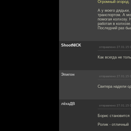
Огромный огород. 
А у моего дядьки,
транспортом. А мо
помогая колхозу. 
работая в колхозе
Последний раз был
ShootNICK
отправлено 27.01.15 
Как всегда не тол
Эпигон
отправлено 27.01.15 
Свитера надели од
лёхаДВ
отправлено 27.01.15 
Борис становится
Ролик - отличный