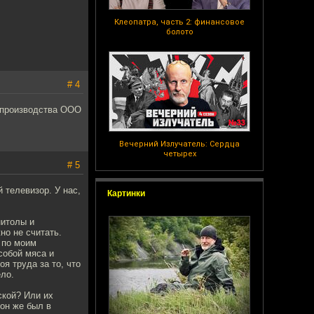
Клеопатра, часть 2: финансовое
болото
# 4
 производства ООО
Вечерний Излучатель: Сердца
четырех
# 5
 телевизор. У нас,
Картинки
нитолы и
но не считать.
и по моим
собой мяса и
я труда за то, что
ело.
ской? Или их
он же был в