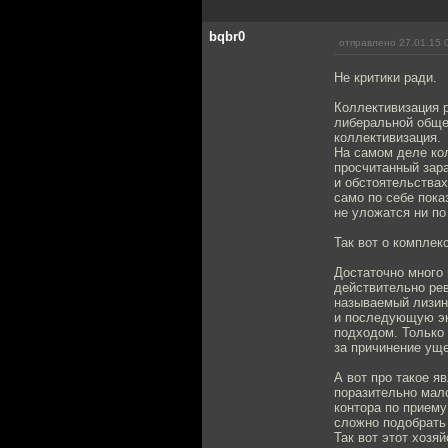
bqbr0
отправлено 27.01.15 
Не критики ради.
Коллективизация 
либеральной общес
коллективизация.
На самом деле ко
просчитанный зара
и обстоятельства
само по себе пока
не уложатся ни по
Так вот о комплек
Достаточно много
действительно ре
называемый лизин
и последующую эк
подходом. Только
за причинение уще
А вот про такое я
поразительно мал
контора по приему
сложно подобрать 
Так вот этот хозя