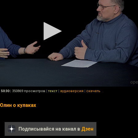
50:30
|
350869 просмотров
|
текст
|
аудиоверсия
|
скачать
Юлин о кулаках
Подписывайся на канал в
Дзен