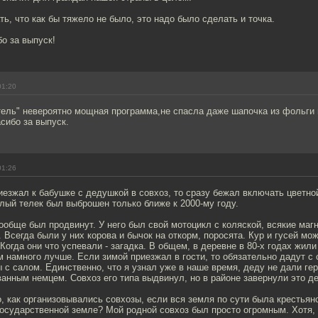
ть, что как бы тяжело не было, это надо было сделать и точка.
о за выпуск!
01:20
тель" невероятно мощная программа,не спасла даже шапочка из фольги
сибо за выпуск.
01:26
иезжал к бабушке с дедушкой в совхоз, то сразу бежал включать цветной
елый телек был выброшен только ближе к 2000-му году.
вообще был продвинут. У него был свой мотоцикл с коляской, всякие маг
 Всегда были у них корова и бычок на откорм, поросята. Кур и гусей мож
Когда они что успевали - загадка. В общем, в деревне в 80-х годах жил
намного лучше. Если зимой приезжал в гости, то обязательно дадут с 
с салом. Единственно, что я узнал уже в наше время, деду не дали геро
анным немцем. Совхоз его типа выдвинул, но в районе завернули это д
, как организовывались совхозы, если вся земля по сути была крестьян
осударственной земле? Мой родной совхоз был просто огромным. Хотя, 