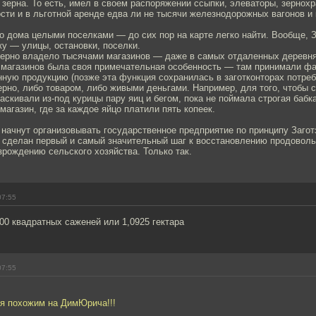
зерна. То есть, имел в своем распоряжении ссыпки, элеваторы, зернохр
сти и в льготной аренде едва ли не тысячи железнодорожных вагонов и
о дома целыми поселками — до сих пор на карте легко найти. Вообще, 
у — улицы, остановки, поселки.
тзерно владело тысячами магазинов — даже в самых отдаленных деревня
х магазинов была своя примечательная особенность — там принимали ф
ную продукцию (позже эта функция сохранилась в заготконторах потреб
терно, либо товаром, либо живыми деньгами. Например, для того, чтобы с
аскивали из-под курицы пару яиц и бегом, пока не поймала строгая бабк
 магазин, где за каждое яйцо платили пять копеек.
 начнут организовывать государственное предприятие по принципу Заго
то сделан первый и самый значительный шаг к восстановлению продовол
зрождению сельского хозяйства. Только так.
07:55
00 квадратных саженей или 1,0925 гектара
07:55
ся похожим на ДимЮрича!!!