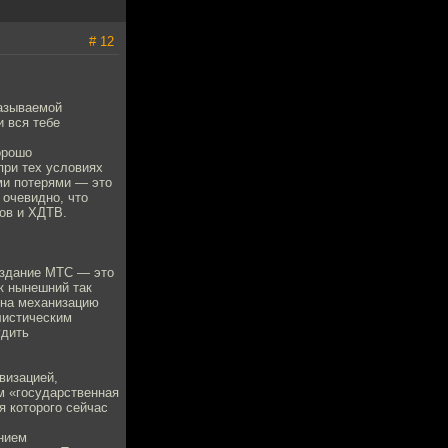
# 12
называемой
и вся тебе
орошо
при тех условиях
ми потерями — это
 очевидно, что
ров и ХДТВ.
оздание МТС — это
к нынешний так
 на механизацию
листическим
удить
визацией,
м «государственная
я которого сейчас
ением