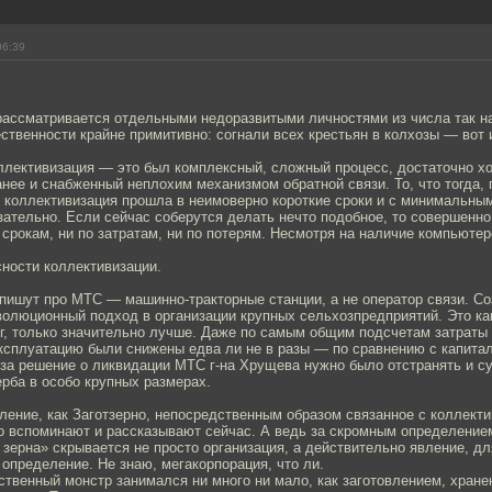
06:39
рассматривается отдельными недоразвитыми личностями из числа так 
твенности крайне примитивно: согнали всех крестьян в колхозы — вот 
ллективизация — это был комплексный, сложный процесс, достаточно х
нее и снабженный неплохим механизмом обратной связи. То, что тогда, 
х коллективизация прошла в неимоверно короткие сроки и с минимальны
зательно. Если сейчас соберутся делать нечто подобное, то совершенно
 срокам, ни по затратам, ни по потерям. Несмотря на наличие компьюте
сности коллективизации.
 пишут про МТС — машинно-тракторные станции, а не оператор связи. С
волюционный подход в организации крупных сельхозпредприятий. Это ка
г, только значительно лучше. Даже по самым общим подсчетам затраты
сплуатацию были снижены едва ли не в разы — по сравнению с капита
 за решение о ликвидации МТС г-на Хрущева нужно было отстранять и с
рба в особо крупных размерах.
вление, как Заготзерно, непосредственным образом связанное с коллекти
о вспоминают и рассказывают сейчас. А ведь за скромным определение
 зерна» скрывается не просто организация, а действительно явление, дл
определение. Не знаю, мегакорпорация, что ли.
йственный монстр занимался ни много ни мало, как заготовлением, хран