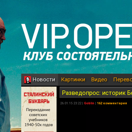
Картинки
Видео
Перев
Новости
Разведопрос: историк 
26.01.15 23:22 |
Goblin
|
162 комментария