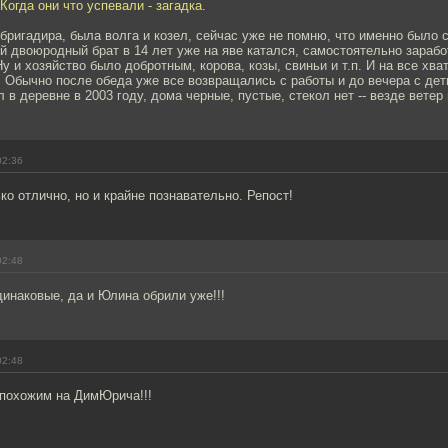
Когда они что успевали - загадка.
 бригадира, была волга и козел, сейчас уже не помню, что именно было
й двоюродный брат в 14 лет уже на яве катался, самостоятельно зарабо
Ну и хозяйство было добротным, корова, козы, свиньи и т.п. И на все хва
. Обычно после обеда уже все возвращались с работы и до вечера с де
 в деревне в 2003 году, дома черные, пустые, стекол нет -- везде ветер 
02:36
ько отлично, но и крайне познавательно. Репост!
02:48
инаковые, да и Юлина обрили уже!!!
02:48
 похожим на ДимЮрича!!!