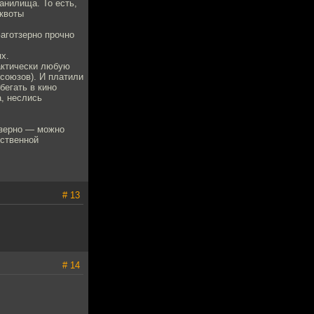
анилища. То есть,
 квоты
Заготзерно прочно
х.
актически любую
союзов). И платили
бегать в кино
а, неслись
тзерно — можно
ьственной
# 13
# 14