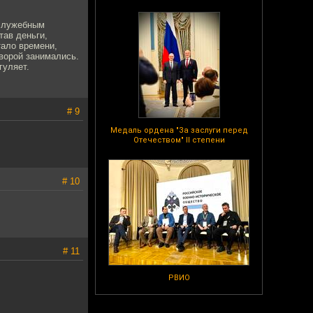
 служебным
тав деньги,
тало времени,
творой занимались.
гуляет.
# 9
Медаль ордена "За заслуги перед
Отечеством" II степени
# 10
# 11
РВИО