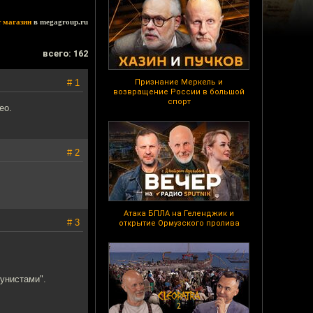
т магазин
в megagroup.ru
всего: 162
# 1
Признание Меркель и
возвращение России в большой
спорт
ео.
# 2
Атака БПЛА на Геленджик и
# 3
открытие Ормузского пролива
унистами".