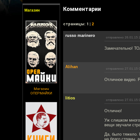
Комментарии
Магазин
cтраницы: 1 |
2
russo marinero
отправлено 26.01.15 
Замечательно! ТОл
Alihan
отправлено 27.01.15 
Отличное видео. Р
Магазин
ОПЕРМАЙКИ
litios
отправлено 27.01.15 
Отлично!
Уж слишком много
вещи звучали стр
Да, было тяжело. 
на благо страны, 