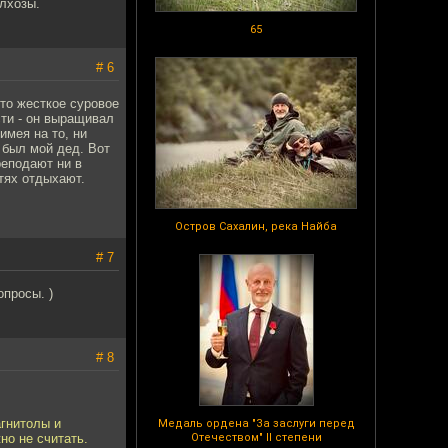
олхозы.
65
# 6
это жесткое суровое
сти - он выращивал
имея на то, ни
к был мой дед. Вот
реподают ни в
етях отдыхают.
Остров Сахалин, река Найба
# 7
просы. )
# 8
агнитолы и
Медаль ордена "За заслуги перед
но не считать.
Отечеством" II степени