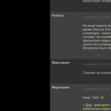
Казахстане! Возмо
Fedraul
отправлено 27.01.15 
На моей памяти бы
время (жили в Бел
и разводил, чинил
техники, ни знаний
просмотрел видео 
школе ни в универ
Интересно было б
Марсианин
отправлено 27.01.15 
Спасибо за отличн
Марсианин
отправлено 27.01.15 
Кому: Stef,
#5
> Дед, тракторист
переносные радио.