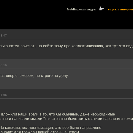
Goblin рекомендует
создать интерне
23:47
ько хотел поискать на сайте тему про коллективизацию, как тут это вид
00:16
азговор с юмором, но строго по делу.
01:06
 вложили наши враги в то, что бы обычные, даже необходимые
ашно и навивали мысли "как страшно было жить с этими варварами комм
Но колхозы, коллективизация, это всё было направлено
а значит для граждан нашей страны в целом.