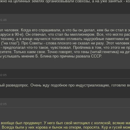
жно на целинных землях организовывали совхозы, а на уже занятых - к
01:46
л человек. Когда его спрашивали, а что бы он делал, кем бы он стал в 
аруси в 90-е). Он отвечал, что стал бы миллионером. Все, что могло ра
 технику, а в конце научился толково отливать надгробные памятники не 
 ("на глаз"). Про Советы - слова плохого не сказал ни разу. Этот челове
- предполагал что-то такое, чувствовал. Проблема в том, что этого не п
ситете. Только хаем свое. Точно говорят, что гены (читай:генетика) на д
ы услышать мнение Б. Блина про причины развала СССР.
02:05
ый разведопрос. Очень жду подобное про индустриализацию, готовлю во
02:05
, вообще был продвинут. У него был свой мотоцикл с коляской, всякие м
 Всегда были у них корова и бычок на откорм, поросята. Кур и гусей мож