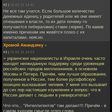
#2 |
16.02.15 14:42
Не все там учатся. Если большое количество
денежных единиц у родителей или же они имеют
отношение к власти, то их дети почему-то
получаются либералами(-стами скорее). По каким
именно причинам им живётся плохо с их
капиталами, неясно.
Хромой Амандзяку
»
#3 |
16.02.15 14:53
> украинские националисты в Израиле очень часто
находят неожиданную поддержку среди уроженцев
российских городов-миллионников, в основном
Москвы и Питера. Причём, чем лучше образование,
полученное в России, тем более русофобскую
позицию высказывает человек. У меня это вызывает
до сих пор настоящее изумление и вопрос: что в
России делают с людьми в университетах?
Что-что... "Интеллигентов" там делают!!! Причём - в
самом худшем смысле этого слова.