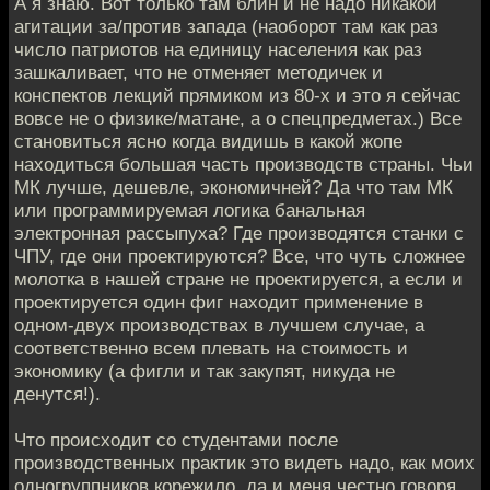
А я знаю. Вот только там блин и не надо никакой
агитации за/против запада (наоборот там как раз
число патриотов на единицу населения как раз
зашкаливает, что не отменяет методичек и
конспектов лекций прямиком из 80-х и это я сейчас
вовсе не о физике/матане, а о спецпредметах.) Все
становиться ясно когда видишь в какой жопе
находиться большая часть производств страны. Чьи
МК лучше, дешевле, экономичней? Да что там МК
или программируемая логика банальная
электронная рассыпуха? Где производятся станки с
ЧПУ, где они проектируются? Все, что чуть сложнее
молотка в нашей стране не проектируется, а если и
проектируется один фиг находит применение в
одном-двух производствах в лучшем случае, а
соответственно всем плевать на стоимость и
экономику (а фигли и так закупят, никуда не
денутся!).
Что происходит со студентами после
производственных практик это видеть надо, как моих
одногруппников корежило, да и меня честно говоря