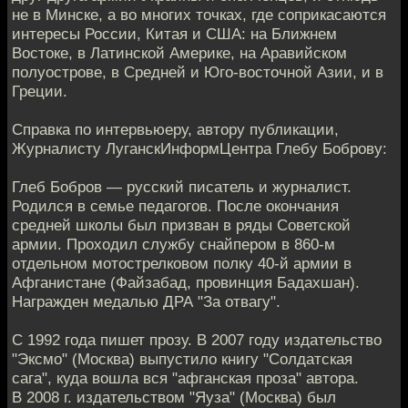
не в Минске, а во многих точках, где соприкасаются
интересы России, Китая и США: на Ближнем
Востоке, в Латинской Америке, на Аравийском
полуострове, в Средней и Юго-восточной Азии, и в
Греции.
Справка по интервьюеру, автору публикации,
Журналисту ЛуганскИнформЦентра Глебу Боброву:
Глеб Бобров — русский писатель и журналист.
Родился в семье педагогов. После окончания
средней школы был призван в ряды Советской
армии. Проходил службу снайпером в 860-м
отдельном мотострелковом полку 40-й армии в
Афганистане (Файзабад, провинция Бадахшан).
Награжден медалью ДРА "За отвагу".
С 1992 года пишет прозу. В 2007 году издательство
"Эксмо" (Москва) выпустило книгу "Солдатская
сага", куда вошла вся "афганская проза" автора.
В 2008 г. издательством "Яуза" (Москва) был