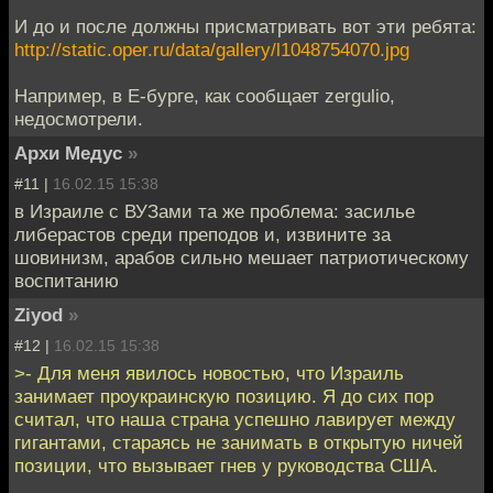
И до и после должны присматривать вот эти ребята:
http://static.oper.ru/data/gallery/l1048754070.jpg
Например, в Е-бурге, как сообщает zergulio,
недосмотрели.
Архи Медус
»
#11 |
16.02.15 15:38
в Израиле с ВУЗами та же проблема: засилье
либерастов среди преподов и, извините за
шовинизм, арабов сильно мешает патриотическому
воспитанию
Ziyod
»
#12 |
16.02.15 15:38
>- Для меня явилось новостью, что Израиль
занимает проукраинскую позицию. Я до сих пор
считал, что наша страна успешно лавирует между
гигантами, стараясь не занимать в открытую ничей
позиции, что вызывает гнев у руководства США.