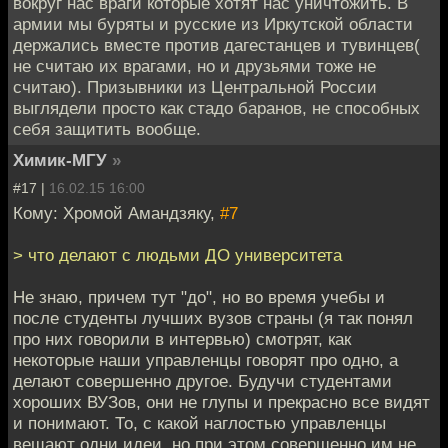
вокруг нас враги которые хотят нас уничтожить. В
армии мы буряты и русские из Иркутской области
держались вместе против дагестанцев и тувинцев(
не считаю их врагами, но и друзьями тоже не
считаю). Призывники из Центральной России
выглядели просто как стадо баранов, не способных
себя защитить вообще.
Химик-МГУ
»
#17 |
16.02.15 16:00
Кому: Хромой Амандзяку,
#7
> что делают с людьми ДО университета
Не знаю, причем тут "до", но во время учебы и
после студенты лучших вузов страны (я так понял
про них говорили в интервью) смотрят, как
некоторые наши управленцы говорят про одно, а
делают совершенно другое. Будучи студентами
хороших ВУЗов, они не глупы и прекрасно все видят
и понимают. То, с какой наглостью управленцы
вещают одни идеи, но при этом совершенно им не