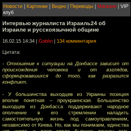
Новости
|
Картинки
|
Видео
|
Переводы
|
Магазин
|
VIP
клуб
Интервью журналиста Израиль24 об
Израиле и русскоязычной общине
16.02.15 14:34
|
Goblin
|
134 комментария
Цитата:
- Отношение к ситуации на Донбассе зависит от
происхождения человека и от взглядов,
сформировавшихся до того, как разразился
конфликт.
- У большинства выходцев из Украины позиция
вполне понятная – проукраинская. Большинство
выходцев из Донбасса поддерживают народное
ополчение в его стремлении наладить
самостоятельную жизнь под самоуправлением,
независимо от Киева. Но, как мы понимаем, единства
нет нигде, и даже среди бывших дончан есть