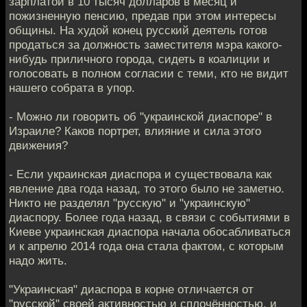
зарплатой в 10 тысяч долларов в месяц и
пожизненную пенсию, предав при этом интересы
общины. На худой конец русский деятель готов
продаться за должность заместителя мэра какого-
нибудь приличного города, сидеть в коалиции и
голосовать в полном согласии с теми, кто не видит
нашего собрата в упор.
- Можно ли говорить об "украинской диаспоре" в
Израиле? Каков портрет, влияние и сила этого
движения?
- Если украинская диаспора и существовала как
явление два года назад, то этого было не заметно.
Никто не разделял "русскую" и "украинскую"
диаспору. Более года назад, в связи с событиями в
Киеве украинская диаспора начала обосабливаться
и к апрелю 2014 года она стала фактом, с которым
надо жить.
"Украинская" диаспора в корне отличается от
"русской" своей активностью и сплочённостью, и