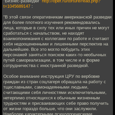
"Бизнес-разведки"
http://oper.ru/torture/read.php?
t=1045689147
:
"В этой связи оперативникам американской разведки
для более плотного изучения рекомендовались
лица, которые в силу тех или иных причин не могут
сработаться с начальством, не находят
взаимопонимания с коллегами по работе и считают
себя недооцененными и лишенными перспектив на
дальнейшее. Все это могло побудить этих
персонажей заняться поиском каких-то необычных
путей самореализации, в том числе и в форме
сотрудничества с иностранной разведкой.
Особое внимание инструкция ЦРУ по вербовке
граждан из стран соцлагеря обращала на работу с
тщеславными, самонадеянными людьми,
считающими себя личностями исключительными,
нетерпимо относящихся к обычным жизненным
трудностям и присваивающих себе право получить
от жизни гораздо больше, что они заслужили.
Наиболее характерными психологическими