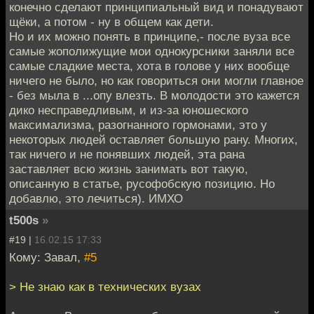
конечно сделают принципиальный вид и понадувают
щёки, а потом - ну в общем как дети.
Но и их можно понять в принципе,- после вуза все
самые жополижущие мои однокурсники заняли все
самые сладкие места, хота в голове у них вообще
ничего не было, но как говориться они могли главное
- без мыла в ...опу влезть. В молодости это кажется
дико несправедливым, и из-за юношеского
максимализма, разогнанного гормонами, это у
некоторых людей оставляет большую рану. Многих,
так ничего и не понявших людей, эта рана
заставляет всю жизнь занимать вот такую,
описанную в статье, русофобскую позицию. Но
добавлю, это лечиться). ИМХО
t500s
»
#19 |
16.02.15 17:33
Кому: Завал,
#5
> Не знаю как в технических вузах