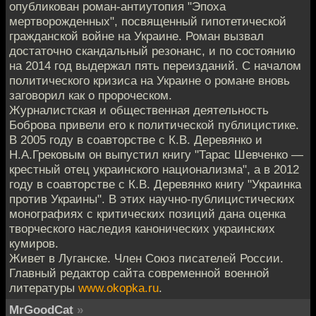
опубликован роман-антиутопия "Эпоха
мертворожденных", посвященный гипотетической
гражданской войне на Украине. Роман вызвал
достаточно скандальный резонанс, и по состоянию
на 2014 год выдержал пять переизданий. С началом
политического кризиса на Украине о романе вновь
заговорил как о пророческом.
Журналистская и общественная деятельность
Боброва привели его к политической публицистике.
В 2005 году в соавторстве с К.В. Деревянко и
Н.А.Грековым он выпустил книгу "Тарас Шевченко —
крестный отец украинского национализма", а в 2012
году в соавторстве с К.В. Деревянко книгу "Украинка
против Украины". В этих научно-публицистических
монографиях с критических позиций дана оценка
творческого наследия канонических украинских
кумиров.
Живет в Луганске. Член Союз писателей России.
Главный редактор сайта современной военной
литературы
www.okopka.ru
.
MrGoodCat
»