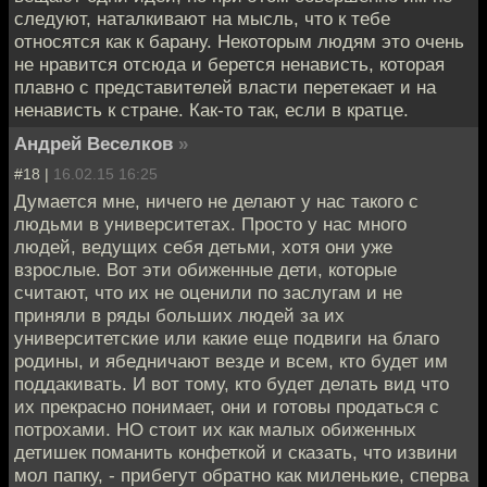
следуют, наталкивают на мысль, что к тебе
относятся как к барану. Некоторым людям это очень
не нравится отсюда и берется ненависть, которая
плавно с представителей власти перетекает и на
ненависть к стране. Как-то так, если в кратце.
Андрей Веселков
»
#18 |
16.02.15 16:25
Думается мне, ничего не делают у нас такого с
людьми в университетах. Просто у нас много
людей, ведущих себя детьми, хотя они уже
взрослые. Вот эти обиженные дети, которые
считают, что их не оценили по заслугам и не
приняли в ряды больших людей за их
университетские или какие еще подвиги на благо
родины, и ябедничают везде и всем, кто будет им
поддакивать. И вот тому, кто будет делать вид что
их прекрасно понимает, они и готовы продаться с
потрохами. НО стоит их как малых обиженных
детишек поманить конфеткой и сказать, что извини
мол папку, - прибегут обратно как миленькие, сперва