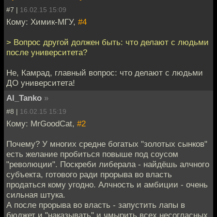
#7 |
16.02.15 15:09
Кому: Химик-МГУ,
#4
> Вопрос другой должен быть: что делают с людьми
после университета?
Не, Камрад, главный вопрос: что делают с людьми
ДО университета!
Al_Tanko
»
#8 |
16.02.15 15:19
Кому: MrGoodCat,
#2
Почему? У многих средне богатых "золотых сынков"
есть желание пробиться повыше под соусом
"революции". Поскреби либерала - найдёшь алчного
субъекта, готового ради прорыва во власть
продаться кому угодно. Алчность и амбиции - очень
сильная штука.
А после прорыва во власть - запустить лапы в
бюджет и "наказывать" и чмырить всех несогласных