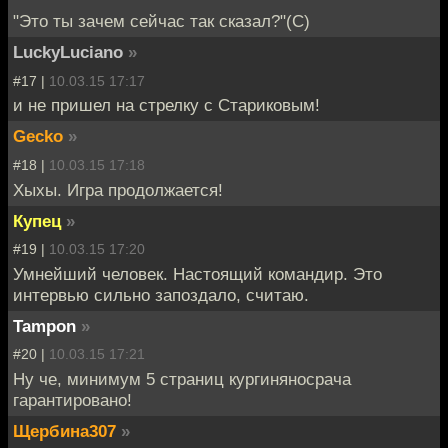
"Это ты зачем сейчас так сказал?"(С)
LuckyLuciano
»
#17 |
10.03.15 17:17
и не пришел на стрелку с Стариковым!
Gecko
»
#18 |
10.03.15 17:18
Хыхы. Игра продолжается!
Купец
»
#19 |
10.03.15 17:20
Умнейший человек. Настоящий командир. Это
интервью сильно запоздало, считаю.
Tampon
»
#20 |
10.03.15 17:21
Ну че, минимум 5 страниц кургиняносрача
гарантировано!
Щербина307
»