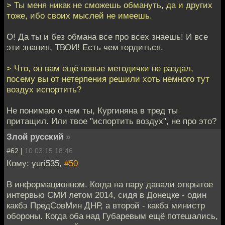
> Ты меня никак не сможешь обмануть, да и других
тоже, ибо своих мыслей не имеешь.
О! Да ты и без обмана все про всех знаешь! И все
эти знания, ТВОИ! Есть чем гордиться.
> Что, он вам ещё новые методички не раздал,
посему вы от нетерпения решили хоть немного тут
воздух испортить?
Не понимаю о чем ты, Кургиняна в тред ты
притащил. Или твое "испортить воздух", не про это?
Злой русский
»
#62 |
10.03.15 18:46
Кому: yuri535,
#50
В информационном. Когда на пару давали открытое
интервью СМИ летом 2014, сидя в Донецке - один
какбэ ПредСовМин ДНР, а второй - какбэ министр
обороны. Когда оба над Губаревым ещё потешались,