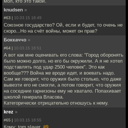
мол, кто это такой.
knudsen
»
#63 |
10.03.15 18:49
Союзное государство? Ой, если и будет, то очень не
скоро...Но на счёт войны, может он прав?
Боккаччо
»
#64 |
10.03.15 18:51
А вот как мне оценивать его слова: "Город оборонять
было можно долго, но его бы окружили. А я не хотел
подставлять под удар 2500 человек". Это как
вообще??? Война же вроде идет, и воевать надо.
Сам же говорит, что оружия было столько, что даже
вывезти его не смогли, а потом говорит, что оружия
на соседние гарнизоны ему не хватало. Попахивает
школой генерала Власова.
Категорически отрицательно отношусь к нему.
krez
»
#65 |
10.03.15 18:55
Кому: tom slayer,
#9