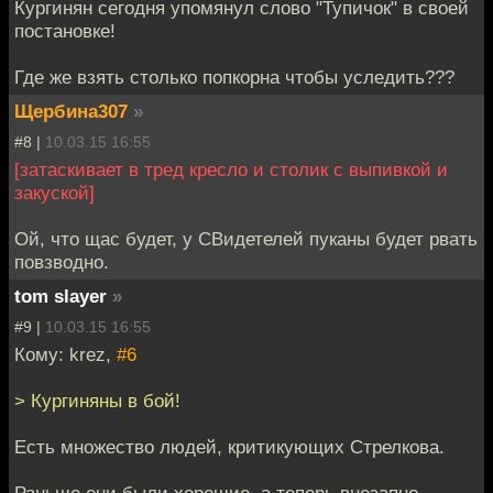
Кургинян сегодня упомянул слово "Тупичок" в своей
постановке!
Где же взять столько попкорна чтобы уследить???
Щербина307
»
#8 |
10.03.15 16:55
[затаскивает в тред кресло и столик с выпивкой и
закуской]
Ой, что щас будет, у СВидетелей пуканы будет рвать
повзводно.
tom slayer
»
#9 |
10.03.15 16:55
Кому: krez,
#6
> Кургиняны в бой!
Есть множество людей, критикующих Стрелкова.
Раньше они были хорошие, а теперь внезапно