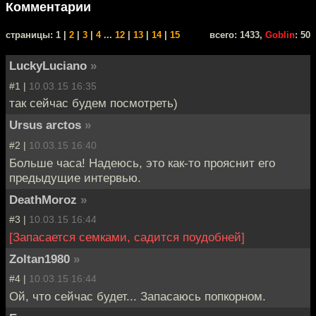
Комментарии
cтраницы: 1 |
2
|
3
|
4
...
12
|
13
|
14
|
15
всего: 1433,
Goblin
: 50
LuckyLuciano
»
#1 |
10.03.15 16:35
так сейчас будем посмотреть)
Ursus arctos
»
#2 |
10.03.15 16:40
Больше часа! Надеюсь, это как-то прояснит его
предыдущие интервью.
DeathMoroz
»
#3 |
10.03.15 16:44
[Запасается семками, садится поудобней]
Zoltan1980
»
#4 |
10.03.15 16:44
Ой, что сейчас будет... Запасаюсь попкорном.