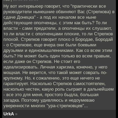
Ну вот интервьюер говорит, что "практически все
руководители нынешние обвиняют Вас (Стрелкова) в
сдаче Донецка" - а под их началом все ныне
действующие ополченцы, с этим как быть? То ли
власти - сами предатели, а ополченцы их слушают,
то ли власти с ополченцами плохие, то ли Стрелков
плохой. Стрелков говорит плохо о Бородае, Бородай
- о Стрелкове, еще вчера они были боевыми
друзьями и единомышленниками. Как со всем этим
быть? Не может быть один только во всем правым,
если даже он Стрелков. Не стоит его
идеализировать. Личная харизма, конечно, у него
мощная. Не верится, что такой может соврать по-
крупному. Но, к сожалению, это еще ничего не
гарантирует. Насколько Стрелков самостоятелен,
насколько честен, какую роль сыграет в дальнейшем
- все это для меня, простого быдла, большая
загадка. Поэтому удивляюсь и недоумеваю
уверенности многих "ура-стрелковцев"...
UrkA
»