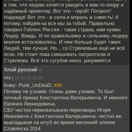
в том, что людям хочется увидеть в ком-то опору и
надёжный ориентир. Вот это - герой! Патриот!
Надежда! Вот это - и сила и мораль и совесть! А
потому, пойдём-ка все мы за тобой. Правильно
говорил Гоблин: Россия - такая страна, нам нужен
Лидер, Вождь. И по правильному и сильному лидеру
многие истосковались. И чем больше будет таких
Людей, тем лучше. Но... со Стрелковым ещё не всё
ясно. Не стоит пока смешивать патриотизм и
Стрелкова. Всё это сугубое имхо, разумеется
Злой русский
»
#46 |
10.03.15 18:18
Кому: Punk_UnDeaD,
#34
Почему не узнаем. Очень даже узнаем. То был
личный приказ Константина Валерьевича. И немного
Евгения Леонидовича.
СБУ честно перехватывало переговоры Игоря
Ивановича с Константина Валерьевича, честно же
выкладывая на ютуб во время весенней эпопеи
Славянска 2014.