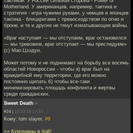
тактикой. У России сильная сторона - Power of
Motherland. У американцев, например, тактика и
стратегия - игра чужими руками, у немцев и японцев
тактика - блицкригами с превосходством по огню и
броне, и те и другие не тянут изматывающие войны.
«Враг наступает — мы отступаем, враг остановился
— мы тревожим, враг отступает — мы преследуем»
(с) Мао Цзэдун.
Может потому и не поднимают на борьбу все восемь
областей Новороссии - чтобы а) враг был на
враждебной ему территории, где его можно
постоянно щипать б) чтобы все-таки
минимизировать площадь конфликта и жертвы
среди гражданских.
Sweet Death
»
#24 |
10.03.15 17:33
Кому: tom slayer,
#9
>> Кургиняны в бой!