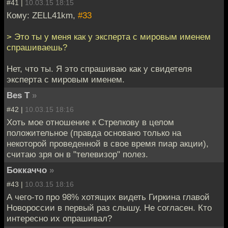
#41 |
10.03.15 18:15
Кому: ZELL41km,
#33
> Это ты у меня как у эксперта с мировым именем
спрашиваешь?
Нет, что ты. Я это спрашиваю как у свидетеля
эксперта с мировым именем.
Bes T
»
#42 |
10.03.15 18:16
Хоть мое отношение к Стрелкову в целом
положительное (правда основано только на
некоторой проведенной в свое время пиар акции),
считаю зря он в "телевизор" полез.
Боккаччо
»
#43 |
10.03.15 18:16
А чего-то про 98% хотящих видеть Гиркина главой
Новороссии в первый раз слышу. Не согласен. Кто
интересно их опрашивал?