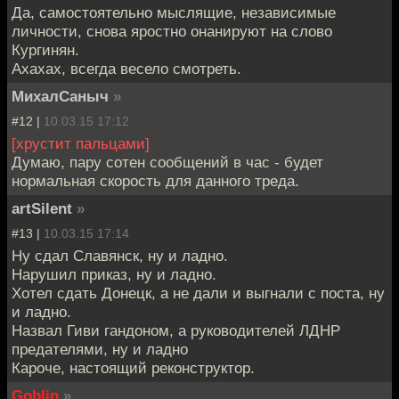
Да, самостоятельно мыслящие, независимые
личности, снова яростно онанируют на слово
Кургинян.
Ахахах, всегда весело смотреть.
МихалСаныч
»
#12 |
10.03.15 17:12
[хрустит пальцами]
Думаю, пару сотен сообщений в час - будет
нормальная скорость для данного треда.
artSilent
»
#13 |
10.03.15 17:14
Ну сдал Славянск, ну и ладно.
Нарушил приказ, ну и ладно.
Хотел сдать Донецк, а не дали и выгнали с поста, ну
и ладно.
Назвал Гиви гандоном, а руководителей ЛДНР
предателями, ну и ладно
Кароче, настоящий реконструктор.
Goblin
»