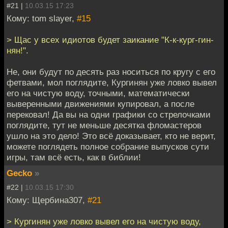
#21 |
10.03.15 17:23
Кому: tom slayer,
#15
> Щас у всех идиотов будет заикание "К-к-кург-гин-
нян!".
Не, они будут по десять раз носиться по кругу с его
фетвами, мол поглядите, Кургинян уже ловко вывел
его на чистую воду, точными, математически
выверенными движениями купировал, а после
перековал! Да вы на одни графики со стрелочками
поглядите, тут не меньше десятка фломастеров
ушло на это дело! Это всё доказывает, кто не верит,
можете поглядеть полное собрание выпусков сути
игры, там всё есть, как в библии!
Gecko
»
#22 |
10.03.15 17:30
Кому: Щербина307,
#21
> Кургинян уже ловко вывел его на чистую воду,