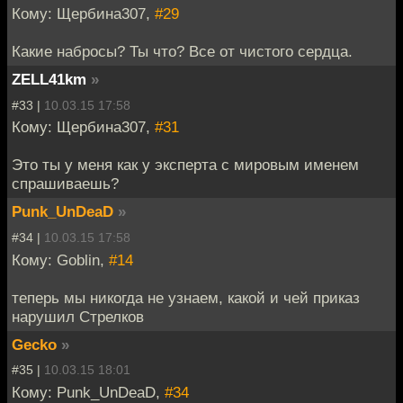
Кому: Щербина307,
#29
Какие набросы? Ты что? Все от чистого сердца.
ZELL41km
»
#33 |
10.03.15 17:58
Кому: Щербина307,
#31
Это ты у меня как у эксперта с мировым именем
спрашиваешь?
Punk_UnDeaD
»
#34 |
10.03.15 17:58
Кому: Goblin,
#14
теперь мы никогда не узнаем, какой и чей приказ
нарушил Стрелков
Gecko
»
#35 |
10.03.15 18:01
Кому: Punk_UnDeaD,
#34