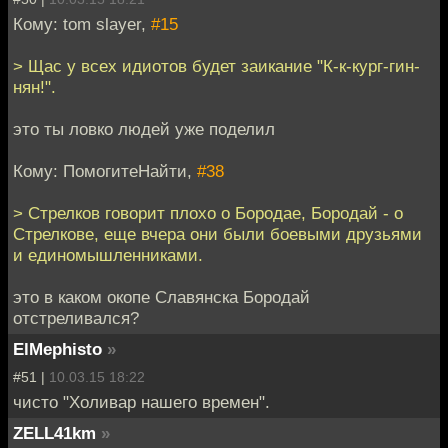
Кому: tom slayer,
#15
> Щас у всех идиотов будет заикание "К-к-кург-гин-
нян!".
это ты ловко людей уже поделил
Кому: ПомогитеНайти,
#38
> Стрелков говорит плохо о Бородае, Бородай - о
Стрелкове, еще вчера они были боевыми друзьями
и единомышленниками.
это в каком окопе Славянска Бородай
отстреливался?
ElMephisto
»
#51 |
10.03.15 18:22
чисто "Холивар нашего времен".
ZELL41km
»