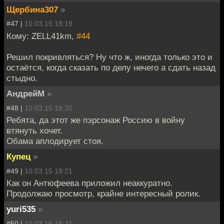
Щербина307
»
#47 |
10.03.15 18:19
Кому: ZELL41km,
#44
Решил покривляться? Ну что ж, иногда только это и
остаётся, когда сказать по делу нечего а сдать назад
стыдно.
АндрейМ
»
#48 |
10.03.15 18:20
Ребята, да этот же пэрсонаж Россию в войну
втянуть хочет.
Обама аплодирует стоя.
Купец
»
#49 |
10.03.15 18:21
Как он Антюфеева приложил неаккуратно.
Продолжаю просмотр, крайне интересный ролик.
yuri535
»
#50 |
10.03.15 18:21