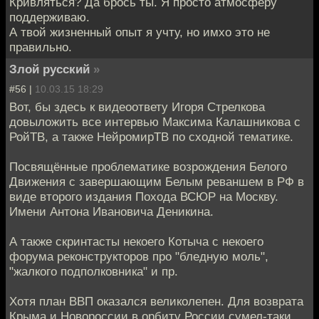
Кривляться? Да брось ты. Я просто атмосферу
поддерживаю.
А твой жизненный опыт я учту, но имхо это не
правильно.
Злой русский
»
#56 |
10.03.15 18:29
Вот, бы здесь к видеоответу Игоря Стрелкова
довыложить все интервью Максима Калашникова с
РойТВ, а также НейромирТВ по сходной тематике.
Посвящённые проблематике возрождения Белого
Движения с завершающим Белым реваншем в РФ в
виде второго издания Похода ВСЮР на Москву.
Имени Антона Ивановича Деникина.
А также скринтасты некоего Котыча с некоего
форума реконструкторов про "бледную моль",
"жалкого подполковника" и пр.
Хотя план ВВП оказался великолепен. Для возврата
Крыма и Новороссии в орбиту России сумел-таки