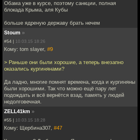
Обама уже в курсе, поэтому санкции, полная
блокада Крыма, аля Кубы
больше ядреную державу брать нечем
Stoum
»
#54 |
10.03.15 18:26
Кому: tom slayer,
#9
> Раньше они были хорошие, а теперь внезапно
оказались кургинянами?
Да ладно, многие помнят времена, когда и кургиняны
были хорошими. Так что можно ещё пару лет
подождать и всё вернётся взад, память у людей
недолговечная.
ZELL41km
»
#55 |
10.03.15 18:28
Кому: Щербина307,
#47