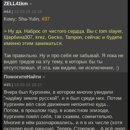
ZELL41km
»
#44 |
10.03.15 18:16
Кому: Sha-Yulin,
#37
> Ну да. Наброс от чистого сердца. Вы с tom slayer,
Щербина307, krez, Gecko, Tampon, сейчас и будете
именно этим заниматься.
Так правильно. Ну и про себя не забывай. Я пока не
видел тредов на эту тему, в которых бы ты
отсутствовал. И эта, как видим, не исключение. :)
ПомогитеНайти
»
#45 |
10.03.15 18:17
Вчера был Кургинян, в котором многие увидели
"надёжу земли русской", и я был среди них. Потом
Кургинян вёл своё движение непонятно куда...
Потом, в прошлом году, в известном эпизоде,
Кургинян повёл себя, так скажем, сомнительно.
Многие в нём разочаровались, и я в их числе (хотя
охладел ещё раньше). Теперь Стрелков... А всё дело