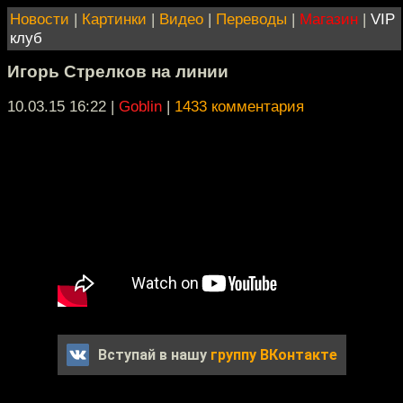
Новости
|
Картинки
|
Видео
|
Переводы
|
Магазин
|
VIP
клуб
Игорь Стрелков на линии
10.03.15 16:22
|
Goblin
|
1433 комментария
Вступай в нашу
группу ВКонтакте