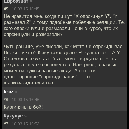
Евроазиат
»
#5 |
10.03.15 16:45
Не нравится мне, когда пишут "Х опрокинул Y", "Y
размазал Z" и тому подобные победные реляции. Те,
кого опрокинули и размазали - они в курсе, что их
опрокинули и размазали?
Чуть раньше, уже писали, как Мэтт Ли опрокидывал
Псаки - и что? Кому какое дело? Результат есть? У
Стрелкова результат был, может гордиться. Есть
результат и у его оппонентов. Наверное, в разные
моменты нужны разные люди. А вот эти
односторонние "опрокидывания" - это
шапкозакидательство.
krez
»
#6 |
10.03.15 16:46
Кургиняны в бой!
Кукулус
»
#7 |
10.03.15 16:53