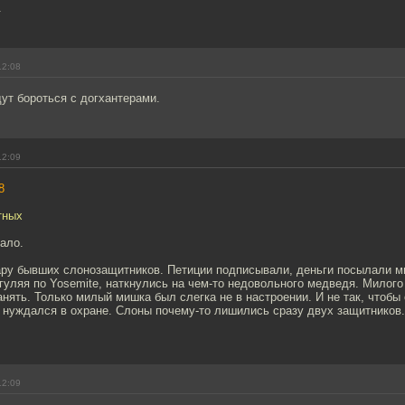
.
12:08
ут бороться с догхантерами.
12:09
8
тных
ало.
ру бывших слонозащитников. Петиции подписывали, деньги посылали м
 гуляя по Yosemite, наткнулись на чем-то недовольного медведя. Милого
анять. Только милый мишка был слегка не в настроении. И не так, чтобы
 нуждался в охране. Слоны почему-то лишились сразу двух защитников.
12:09