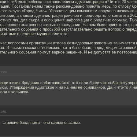
вязи с гибелью ребенка постановлением администрации в Чите с 20 час
уации. Постановлением также рекомендовано принять меры по отлову бр
кого округа «Город Чита». Управляющим компаниям поручено назначить 
ритории, а главам администраций районов и председателю комитета ЖК
стных лиц для сбора и обобщения информации о бродячих собаках. Такж
ты прошло экстренное закрытое заседание. На нем было принято открыт
ательного собрания с просьбой безотлагательно решить вопрос о пере
животных в ведение муниципалитета.
йчас вопросами организации отлова безнадзорных животных занимается 
ая. В письме сказано "возможно, хотя бы сейчас, перед лицом страшной
тельного собрания примут верное решение. И не допустят ее повторения
11:20
ащитники» бродячих собак заявляют, что если бродячих собак регулярн
ысы. Утверждение идиотское и ни на чем не основанное. Да и что-то я н
ызли школьника.
11:51
 ставшие бродячими - они самые опасные.