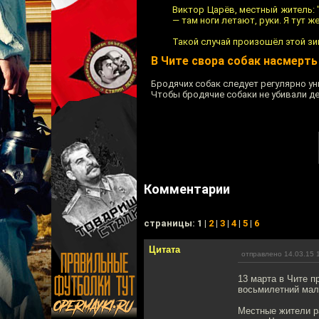
Виктор Царёв, местный житель: "
— там ноги летают, руки. Я тут ж
Такой случай произошёл этой зи
В Чите свора собак насмерть
Бродячих собак следует регулярно у
Чтобы бродячие собаки не убивали де
Комментарии
cтраницы: 1 |
2
|
3
|
4
|
5
|
6
Цитата
отправлено 14.03.15 
13 марта в Чите п
восьмилетний маль
Местные жители р