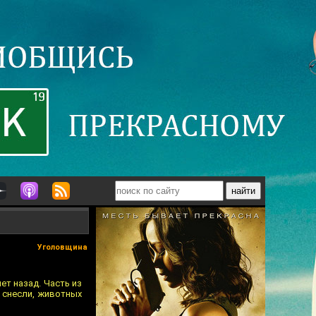
Уголовщина
ет назад. Часть из
я снесли, животных