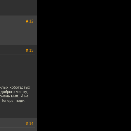
# 12
# 13
илых хоботастых
 доброго мишку,
 очень мил. И не
 Теперь, поди,
# 14