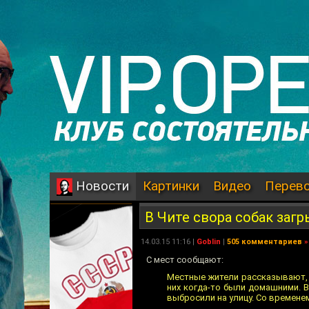
Картинки
Видео
Перев
Новости
В Чите свора собак заг
14.03.15 11:16 |
Goblin
|
505 комментариев
»
С мест сообщают:
Местные жители рассказывают, ч
них когда-то были домашними. В
выбросили на улицу. Со времене