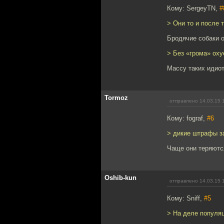
Кому: SergeyTN,
#
> Они то и после 
Бродячие собаки о
> Без «грома» ох
Массу таких идиот
Tormoz
отправлено 14.03.15 
Кому: fograf,
#6
> дикие штрафы за
Чаще они теряютс
Oshib-kun
отправлено 14.03.15 
Кому: Sniff,
#5
> На деле популяц