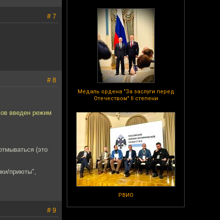
# 7
# 8
Медаль ордена "За заслуги перед
Отечеством" II степени
сов введен режим
отмываться (это
ики/приюты",
РВИО
# 9