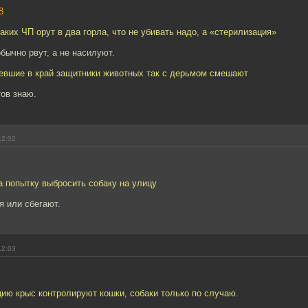
8
таких ЧП орут в два горла, что не убивать надо, а «стерилизация»
бычно рвут, а не насилуют.
уевшие в край защитники животных так с дерьмом смешают
ов знаю.
12:02
 попытку выбросить собаку на улицу
я или сбегают.
12:03
ию крыс контролируют кошки, собаки только по случаю.