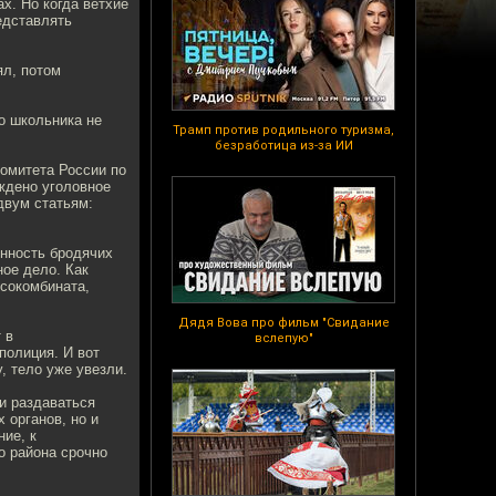
х. Но когда ветхие
едставлять
ял, потом
о школьника не
Трамп против родильного туризма,
безработица из-за ИИ
омитета России по
ждено уголовное
двум статьям:
нность бродячих
ное дело. Как
сокомбината,
Дядя Вова про фильм "Свидание
 в
вслепую"
полиция. И вот
, тело уже увезли.
ли раздаваться
 органов, но и
ие, к
о района срочно