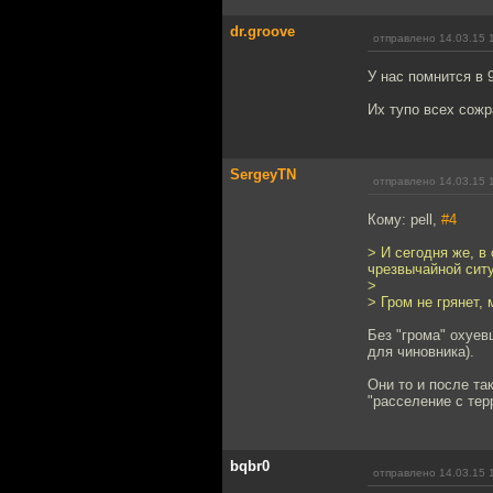
dr.groove
отправлено 14.03.15 
У нас помнится в 
Их тупо всех сожр
SergeyTN
отправлено 14.03.15 
Кому: pell,
#4
> И сегодня же, в
чрезвычайной сит
>
> Гром не грянет,
Без "грома" охуев
для чиновника).
Они то и после та
"расселение с терр
bqbr0
отправлено 14.03.15 