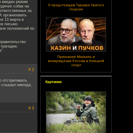
ов введен режим
О предстоящем Турнире Святого
одячих собак на
Георгия
ответственных за
Х организовать
е 13 марта в
ое письмо
даче полномочий по
правительство
 трагедии,
".
Признание Меркель и
возвращение России в большой
спорт
# 2
о отстреливать,
Картинки
е слышал никогда,
# 3