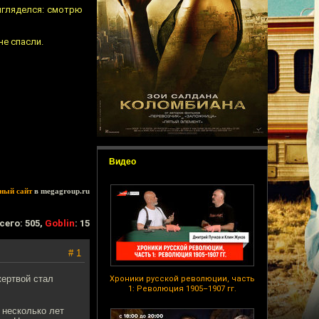
ригляделся: смотрю
не спасли.
Видео
ный сайт
в megagroup.ru
сего: 505,
Goblin
: 15
# 1
жертвой стал
Хроники русской революции, часть
1: Революция 1905–1907 гг.
 несколько лет