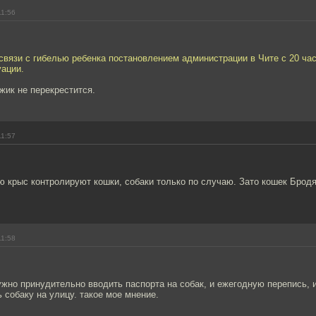
11:56
 связи с гибелью ребенка постановлением администрации в Чите с 20 ча
уации.
ужик не перекрестится.
11:57
 крыс контролируют кошки, собаки только по случаю. Зато кошек Бродя
11:58
жно принудительно вводить паспорта на собак, и ежегодную перепись, 
 собаку на улицу. такое мое мнение.