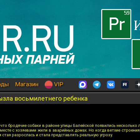
оды
Магазин
VIP
рызла восьмилетнего ребенка
то бродячие собаки в районе улицы Балейской появились несколько л
месте с хозяевами жили в аварийных домах. Но когда ветхие строени
м стая разрослась и стала представлять реальную угрозу.