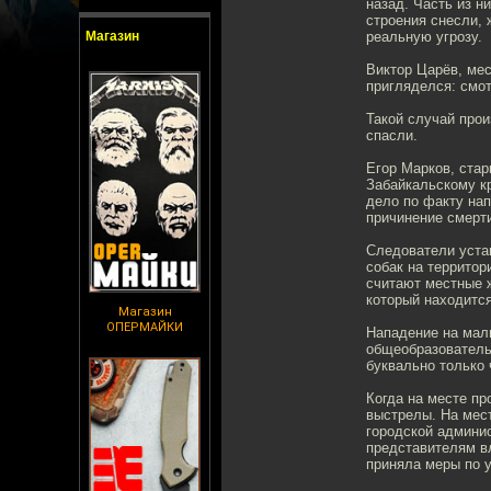
назад. Часть из н
строения снесли, 
Магазин
реальную угрозу.
Виктор Царёв, мес
пригляделся: смот
Такой случай прои
спасли.
Егор Марков, ста
Забайкальскому к
дело по факту нап
причинение смерти
Следователи уста
собак на территор
считают местные 
который находится
Магазин
ОПЕРМАЙКИ
Нападение на мал
общеобразователь
буквально только 
Когда на месте пр
выстрелы. На мес
городской админис
представителям вл
приняла меры по у