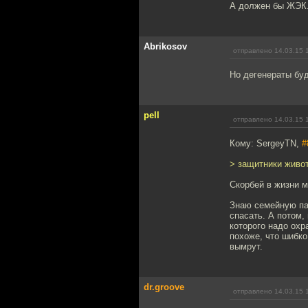
А должен бы ЖЭК
Abrikosov
отправлено 14.03.15 
Но дегенераты буд
pell
отправлено 14.03.15 
Кому: SergeyTN,
#
> защитники живо
Скорбей в жизни м
Знаю семейную па
спасать. А потом,
которого надо охр
похоже, что шибко
вымрут.
dr.groove
отправлено 14.03.15 