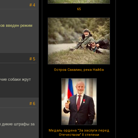
# 4
65
сов введен режим
# 5
Остров Сахалин, река Найба
чие собаки жрут
# 6
и дикие штрафы за
Медаль ордена "За заслуги перед
Отечеством" II степени