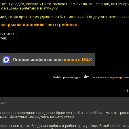
Вот тут едем, собаки что-то таскают. Я сначала то не понял, потом п
е с машины вылетаю и в эту кучу".
мой, тогда прохожему удалось отбить мальчика. Но другого школьника 
 загрызла восьмилетнего ребенка
ничтожать.
тей.
Подписывайся на наш
канал в MAX
Goblin рекомендует
заказывать
одностранич
в
11:17
роизошло очередное нападение бродячих собак на ребёнка. На этот раз 
чик. Животные накинулись на него стаей.
ассказывают, что бродячие собаки в районе улицы Балейской появились