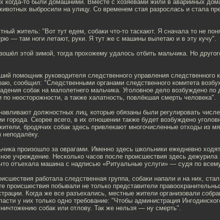
их когда-то были домашними. Вместе с хозяевами жили в аварийных дома
животных выбросили на улицу. Со временем стая разрослась и стала пр
тный житель: "Вот тут едем, собаки что-то таскают. Я сначала то не пон
рю — там ноги летают, руки. Я тут же с машины вылетаю и в эту кучу".
зошёл этой зимой, тогда прохожему удалось отбить мальчика. Но другог
рший помощник руководителя следственного управления следственного к
раю, сообщил: "Следственными органами следственного комитета возбу
адения собак на малолетнего мальчика. Уголовное дело возбуждено по 
 по неосторожности, а также халатность, повлёкшая смерть человека".
навливают должностных лиц, которые обязаны были регулировать числе
ии города. Скорее всего, в их отношении также будет возбуждено уголов
жители, бродячих собак здесь привлекают многочисленные отходы из мя
 неподалёку.
ьчика произошло за оврагами. Именно здесь школьники ежедневно ходят
ное учреждение. Несколько часов после происшествия здесь дежурила 
что отъехала машина с надписью «Ритуальные услуги» — судя по всему
оисшествия работала следственная группа, собаки напали и на них, ста
те происшествия побывали не только представители правоохранительных
трации. Когда же все разъехались, местные жители организовали собран
асти у них только одно требование: "Чтобы администрация Ингодинског
ничтожению собак или отлову. Так же нельзя — ну смерть".