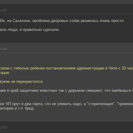
11:59
90е, на Сахалине, проблема дворовых собак решилась очень просто.
али люди, и правильно сделали.
12:00
 связи с гибелью ребенка постановлением администрации в Чите с 20 ча
уации.
 мужик не перекрестится.
шие в край защитники животных так с дерьмом смешают, что заебешься 
ких ЧП орут в два горла, что не убивать надо, а "стерилизация", "приемн
итории и т.п. бред.
12:02