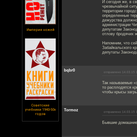
И сегодня же, в с
чрезвычайной сит
территории городс
определенные тер
дежурства должно
администрации Чи
депутатам Законод
Империя ножей
отлову бродячих 
Напомним, что се
Забайкальского кр
депутаты Законода
bqbr0
отправлено 14.03.15 
Так называемые «з
то расплодятся кр
чтобы крысы загр
Советские
учебники 1940-50х
Tormoz
отправлено 14.03.15 
годов
Бывшие домашние,