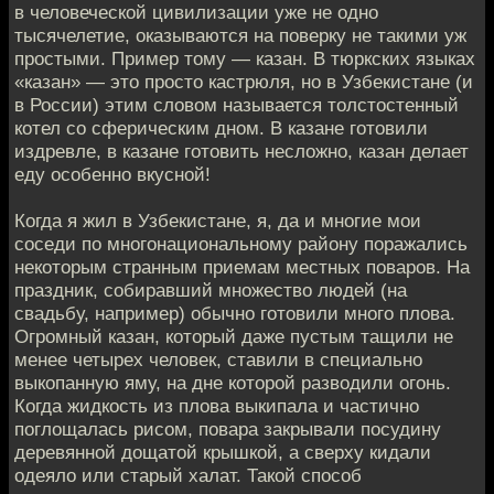
в человеческой цивилизации уже не одно
тысячелетие, оказываются на поверку не такими уж
простыми. Пример тому — казан. В тюркских языках
«казан» — это просто кастрюля, но в Узбекистане (и
в России) этим словом называется толстостенный
котел со сферическим дном. В казане готовили
издревле, в казане готовить несложно, казан делает
еду особенно вкусной!
Когда я жил в Узбекистане, я, да и многие мои
соседи по многонациональному району поражались
некоторым странным приемам местных поваров. На
праздник, собиравший множество людей (на
свадьбу, например) обычно готовили много плова.
Огромный казан, который даже пустым тащили не
менее четырех человек, ставили в специально
выкопанную яму, на дне которой разводили огонь.
Когда жидкость из плова выкипала и частично
поглощалась рисом, повара закрывали посудину
деревянной дощатой крышкой, а сверху кидали
одеяло или старый халат. Такой способ