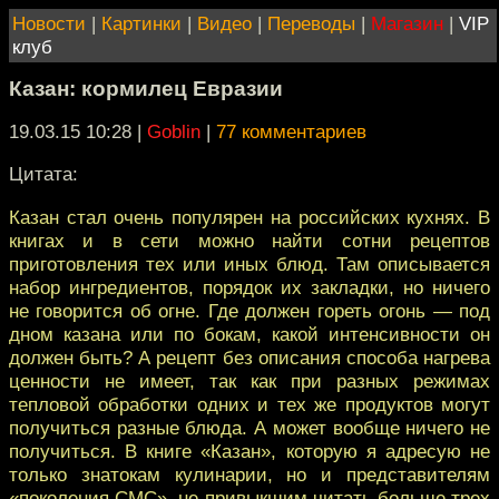
Новости
|
Картинки
|
Видео
|
Переводы
|
Магазин
|
VIP
клуб
Казан: кормилец Евразии
19.03.15 10:28
|
Goblin
|
77 комментариев
Цитата:
Казан стал очень популярен на российских кухнях. В
книгах и в сети можно найти сотни рецептов
приготовления тех или иных блюд. Там описывается
набор ингредиентов, порядок их закладки, но ничего
не говорится об огне. Где должен гореть огонь — под
дном казана или по бокам, какой интенсивности он
должен быть? А рецепт без описания способа нагрева
ценности не имеет, так как при разных режимах
тепловой обработки одних и тех же продуктов могут
получиться разные блюда. А может вообще ничего не
получиться. В книге «Казан», которую я адресую не
только знатокам кулинарии, но и представителям
«поколения СМС», не привыкшим читать больше трех