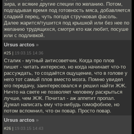
зира, и всякие другие специи по желанию. Потом,
подгадывая время под готовность мяса, добавляется
сладкий перец, чуть погодя стручковая фасоль.
Далее жарится/тушится под крышкой или без нее по
желанию трудящихся, смотря кто как любит, посуше
или с подливкой.
Ursus arctos
»
#25 |
19.03.15 14:36
Сталик - мутный антисоветчик. Когда про плов
пишет - читать интересно, но когда начинает что-то
рассуждать, то создаётся ощущение, что в голове у
него тот самый плов вместо мозга. Помню увидел
его передачу, заинтересовался и решил найти ЖЖ.
Ничто на свете не позволяет человеку раскрыться
лучше, чем ЖЖ. Почитал - аж аппетит пропал.
Думал написать ему что-нибудь гомофобное, но
потом вспомнил, что он повар. Просто повар.
Ursus arctos
»
#26 |
19.03.15 14:43