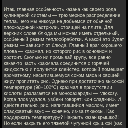
Итак, главная особенность казана как своего рода
кулинарной системы — трехмерное распределение
тепла, чего мы никогда не добьемся от обычной
плоскодонной кастрюли, стоящей на плите. Для
верхних слоев блюда мы можем иметь отдельный,
особенный режим теплообработки. А какой это будет
режим — зависит от блюда. Главный враг хорошего
плова — крахмал, из которого рис в основном и
состоит. Сколько ни промывай крупу, все равно
какая-то часть крахмала соединится с горячей
жидкостью и получится клейстер, который помешает
ароматному, насытившемуся соком мяса и овощей
жиру пропитать рис. Однако при достаточно высокой
температуре (98−102°С) крахмал в присутствии
кислоты разлагается на моносахариды — глюкозу.
Когда плов удался, узбеки говорят: «он сладкий». И
действительно, рис, напитавшийся маслом, имеет
сладковатый вкус — конечно, из-за глюкозы. Как
поддержать температуру? Накрыть казан крышкой!
Но если накрыть его тяжелой чугунной крышкой (как