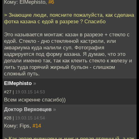
Кому: ElMephisto,
#6
> Знающие люди, поясните пожалуйста, как сделана
фотка казана с едой в разрезе ? Спасибо
Это называется монтаж: казан в разрезе + стекло с
едой. Стекло - дно стеклянной кастрюли, или
аквариума куда налили суп. Фотография
кадрируется под форму казана. Я думаю, что это
делали именно так, так как клеить стекло к железу и
лить туда горячий жирный бульон - слишком
сложный путь.
ElMephisto
»
#27 |
19.03.15 14:53
Всем искренне спасибо))
Доктор Верховцев
»
#28 |
19.03.15 14:54
Кому: Fips,
#14
> Как автор кулинарных книг и повар отличный, а как