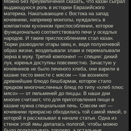
Можно без преувеличения сказать, что казан сыграл
выдающуюся роль в истории Евразийского
материка. Накатывающие с Востока на запад
кочевники, например монголы, нуждались в
компактном кухонном приспособлении, которое
функционально соответствовало печи у оседлых
народов. И таким приспособлением стал казан.
Тюрки разводили отары овец и, ведя полукочевой
образ жизни, возделывали злаки и перемалывали
зерна в муку. Третий компонент — специи: дикий
лук, коренья доступны повсеместно. Зачастую у
кочевников не было печеного хлеба, они варили в
казане тесто вместе с мясом — так возникло
древнейшее блюдо бешбармак, которое стало
предком многочисленных блюд по типу «хлеб плюс
мясо» — от пельменей до пиццы. В наши дни
многие считают, что для приготовления пищи в
казане нужна специальная печь. Совсем нет —
кочевники прекрасно обходились той самой ямкой, о
которой я рассказывал в начале статьи. Одна из
стенок этой ямы делалась пологой, чтобы можно
было подкладывать топливо, а остальные