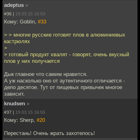
adeptus
»
#36 |
19.03.15 16:53
Кому: Goblin,
#33
> > многие русские готовят плов в алюминиевых
кастрюлях
>
> готовый продукт хвалят - говорят, очень вкусный
плов у них получается
Дык главное что самим нравится.
А уж насколько оно от аутентичного отличается -
дело десятое. Тут от пищевых привычек многое
зависит.
knudsen
»
#37 |
19.03.15 16:55
Кому: Sherp,
#20
Перестань! Очень жрать захотелось!