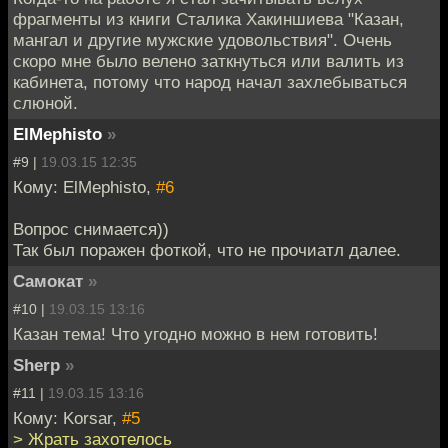
фрагменты из книги Сталика Хакиншиева "Казан,
мангал и другие мужские удовольствия". Очень
скоро мне было велено заткнуться или валить из
кабинета, потому что народ начал захлебываться
слюной.
ElMephisto
»
#9 |
19.03.15 12:35
Кому: ElMephisto,
#6
Вопрос снимается))
Так был поражен фоткой, что не прочиатл далее.
Самокат
»
#10 |
19.03.15 13:16
Казан тема! Что угодно можно в нем готовить!
Sherp
»
#11 |
19.03.15 13:16
Кому: Korsar,
#5
> Жрать захотелось