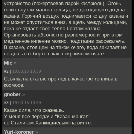
устройство (пожертвовав парой кастрюль). Огонь
горит внутри малого кольца, не доходящего до дна
казана. Горячий воздух поднимается ко дну казана и
не может опуститься вниз, в щель между кольцами,
пока не отдаст свое тепло бортам казана.
Организовать абсолютно равномерное и при этом
медленное кипение можно, подставив рассекатель.
В казане, стоящем на таком очаге, вода закипает не
со дна, а от бортов, как в кирпичном очаге.
Mic
»
#2 |
19.03.15 10:39
Ссылка на статью про лед в качестве топлива в
космосе.
gnober
»
#3 |
19.03.15 10:39
Казан сила, что скажешь.
У меня все передачи "Казан-мангал"
со Сталиком Ханкишиевым на винте.
Yuri-koroner
»