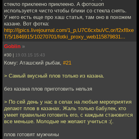
стекло приклеено приклеено. А фотошоп
используется чисто чтобы блики со стекла снять.
У него есть еще про хаш статья, там оно в похожем
казане. Вот фотка:
http://ljpics.livejournal.com/1_p,U7C6cxbuVC,or/f2xf8xe
T/5/1846915/10270701/fotki_proxy_web115879831...
Goblin
»
#30 |
19.03.15 15:43
Кому: Аташский рыбак,
#21
> Самый вкусный плов только из казана.
без казана плов приготовить нельзя
> По сей день у нас в селах на любые мероприятия
делают плов в казанах. Жаль только бабулек, кто
умеет правильно готовить его, с каждым становится
все меньше. Молодые не желают учиться :(.
плов готовят мужчины