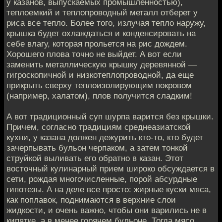
у казанов, выпускаемых промышленностью),
теплоемкий и теплопроводный металл отберет у
риса все тепло. Более того, излучая тепло наружу,
крышка будет охлаждаться и конденсировать на
себе влагу, которая прольется на рис дождем.
Хорошего плова точно не выйдет. А вот если
заменить металлическую крышку деревянной —
гигроскопичной и низкотеплопроводной, да еще
прикрыть сверху теплоизолирующим покровом
(например, халатом), плов получится сладким!
А вот традиционный суп шурпа варится без крышки.
Причем, согласно традициям среднеазиатской
кухни, у казана должен дежурить кто-то, кто будет
зачерпывать бульон черпаком, а затем тонкой
струйкой выливать его обратно в казан. Этот
восточный кулинарный прием широко обсуждается в
сети, рождая многочисленные, порой абсурдные
гипотезы. А на деле все просто: жирные куски мяса,
как поплавок, поднимаются в верхние слои
жидкости, и очень важно, чтобы они варились не в
кипятке, а в менее горячем бульоне. Тогда мясо