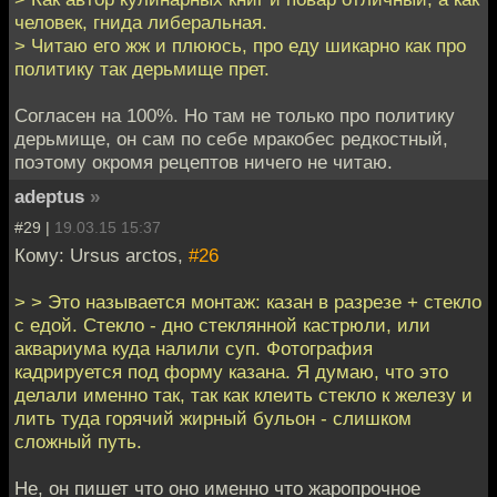
человек, гнида либеральная.
> Читаю его жж и плююсь, про еду шикарно как про
политику так дерьмище прет.
Согласен на 100%. Но там не только про политику
дерьмище, он сам по себе мракобес редкостный,
поэтому окромя рецептов ничего не читаю.
adeptus
»
#29 |
19.03.15 15:37
Кому: Ursus arctos,
#26
> > Это называется монтаж: казан в разрезе + стекло
с едой. Стекло - дно стеклянной кастрюли, или
аквариума куда налили суп. Фотография
кадрируется под форму казана. Я думаю, что это
делали именно так, так как клеить стекло к железу и
лить туда горячий жирный бульон - слишком
сложный путь.
Не, он пишет что оно именно что жаропрочное