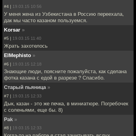
#4 |
19.03.15 10:56
У меня жена из Узбекистана в Россию переехала,
дак мы часто казаном пользуемся.
Korsar
»
#5 |
19.03.15 11:40
Жрать захотелось
ElMephisto
»
#6 |
19.03.15 12:18
Знающие люди, поясните пожалуйста, как сделана
фотка казана с едой в разрезе ? Спасибо.
Старый пьяница
»
#7 |
19.03.15 12:33
Дык, казан - это же печка, в миниатюре. Погребочек
с соленьями, еще бы. 8)
Pak
»
#8 |
19.03.15 12:33
Когда-то на работе я стал зачитывать вслух