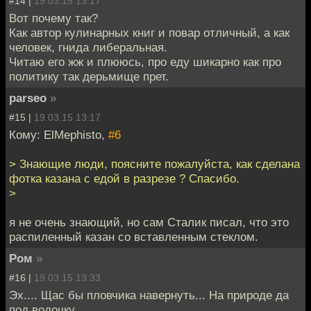
#14 |
19.03.15 13:17
Вот почему так?
Как автор кулинарных книг и повар отличный, а как
человек, гнида либеральная.
Читаю его жж и плююсь, про еду шикарно как про
политику так дерьмище прет.
parseo
»
#15 |
19.03.15 13:17
Кому: ElMephisto,
#6
> Знающие люди, поясните пожалуйста, как сделана
фотка казана с едой в разрезе ? Спасибо.
>
я не очень знающий, но сам Сталик писал, что это
распиленный казан со вставленным стеклом.
Ром
»
#16 |
19.03.15 13:33
Эх.... Щас бы пловчика навернуть... На природе да
под водочку...