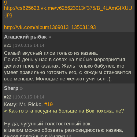
g
http://cs625623.vk.me/v625623013/f375/B_4LAmGfXUU
.jpg
http://vk.com/album1369013_135031193
Аташский рыбак
»
#21 |
19.03.15 14:14
Самый вкусный плов только из казана.
По сей день у нас в селах на любые мероприятия
делают плов в казанах. Жаль только бабулек, кто
умеет правильно готовить его, с каждым становится
все меньше. Молодые не желают учиться :(.
Sherp
»
#22 |
19.03.15 14:14
Кому: Mr. Ricko,
#19
> Как-то эта посудина больше на Вок похожа, не?
Ну да, чугунный толстостенный вок,
в целом можно обозвать разновидностью казана,
видел подобные в Киргизии.