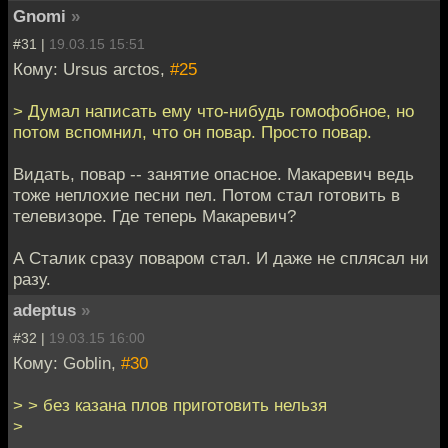
Gnomi
»
#31 |
19.03.15 15:51
Кому: Ursus arctos,
#25
> Думал написать ему что-нибудь гомофобное, но
потом вспомнил, что он повар. Просто повар.
Видать, повар -- занятие опасное. Макаревич ведь
тоже неплохие песни пел. Потом стал готовить в
телевизоре. Где теперь Макаревич?
А Сталик сразу поваром стал. И даже не сплясал ни
разу.
adeptus
»
#32 |
19.03.15 16:00
Кому: Goblin,
#30
> > без казана плов приготовить нельзя
>