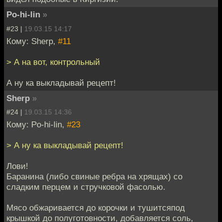
Po-hi-lin
»
#23 |
19.03.15 14:17
Кому: Sherp,
#11
> А на вот, контрольный
А ну ка выкладывай рецепт!
Sherp
»
#24 |
19.03.15 14:36
Кому: Po-hi-lin,
#23
> А ну ка выкладывай рецепт!
Лови!
Баранина (либо свиные ребра на хрящах) со
сладким перцем и стручковой фасолью.
Мясо обжаривается до корочки и тушитсяпод
крышкой до полуготовности, добавляется соль,