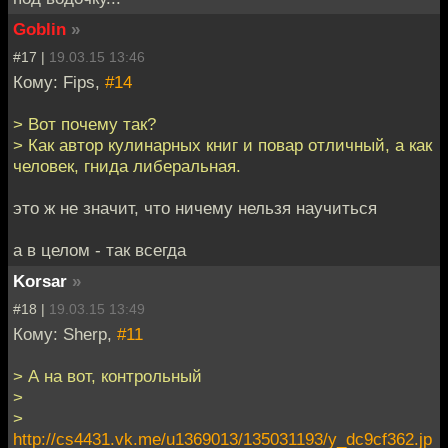
Goblin
»
#17 |
19.03.15 13:46
Кому: Fips,
#14
> Вот почему так?
> Как автор кулинарных книг и повар отличный, а как
человек, гнида либеральная.
это ж не значит, что ничему нельзя научиться
а в целом - так всегда
Korsar
»
#18 |
19.03.15 13:49
Кому: Sherp,
#11
> А на вот, контрольный
>
>
http://cs4431.vk.me/u1369013/135031193/y_dc9cf362.jp