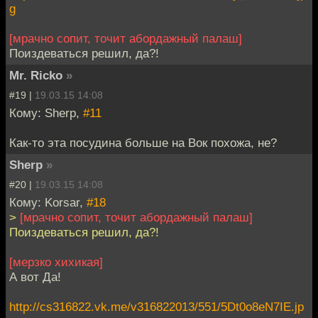
g
[мрачно сопит, точит абордажный палаш]
Поиздеваться решил, да?!
Mr. Ricko
»
#19 |
19.03.15 14:08
Кому: Sherp,
#11
Как-то эта посудина больше на Вок похожа, не?
Sherp
»
#20 |
19.03.15 14:08
Кому: Korsar,
#18
>
[мрачно сопит, точит абордажный палаш]
Поиздеваться решил, да?!
[мерзко хихикая]
А вот Да!
http://cs316822.vk.me/v316822013/551/5Dt0o8eN7IE.jp