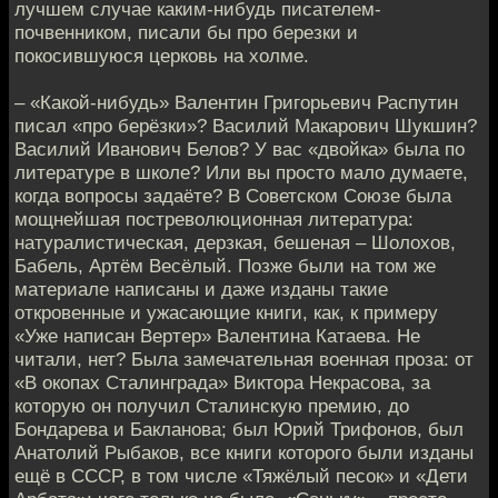
лучшем случае каким-нибудь писателем-
почвенником, писали бы про березки и
покосившуюся церковь на холме.
– «Какой-нибудь» Валентин Григорьевич Распутин
писал «про берёзки»? Василий Макарович Шукшин?
Василий Иванович Белов? У вас «двойка» была по
литературе в школе? Или вы просто мало думаете,
когда вопросы задаёте? В Советском Союзе была
мощнейшая постреволюционная литература:
натуралистическая, дерзкая, бешеная – Шолохов,
Бабель, Артём Весёлый. Позже были на том же
материале написаны и даже изданы такие
откровенные и ужасающие книги, как, к примеру
«Уже написан Вертер» Валентина Катаева. Не
читали, нет? Была замечательная военная проза: от
«В окопах Сталинграда» Виктора Некрасова, за
которую он получил Сталинскую премию, до
Бондарева и Бакланова; был Юрий Трифонов, был
Анатолий Рыбаков, все книги которого были изданы
ещё в СССР, в том числе «Тяжёлый песок» и «Дети