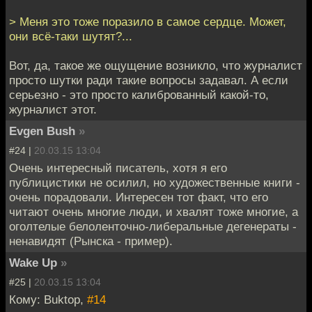
> Меня это тоже поразило в самое сердце. Может,
они всё-таки шутят?...
Вот, да, такое же ощущение возникло, что журналист
просто шутки ради такие вопросы задавал. А если
серьезно - это просто калиброванный какой-то,
журналист этот.
Evgen Bush
»
#24 |
20.03.15 13:04
Очень интересный писатель, хотя я его
публицистики не осилил, но художественные книги -
очень порадовали. Интересен тот факт, что его
читают очень многие люди, и хвалят тоже многие, а
оголтелые белоленточно-либеральные дегенераты -
ненавидят (Рынска - пример).
Wake Up
»
#25 |
20.03.15 13:04
Кому: Buktop,
#14