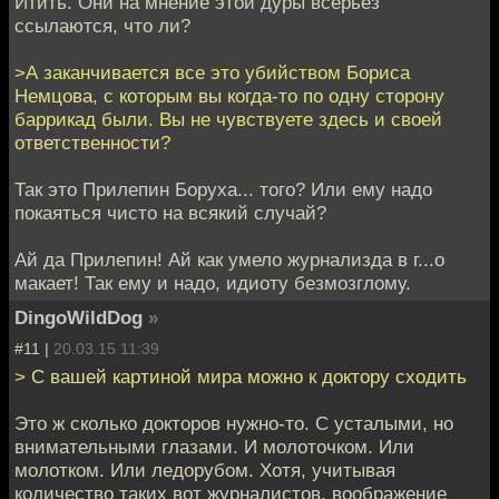
Итить. Они на мнение этой дуры всерьёз
ссылаются, что ли?
>А заканчивается все это убийством Бориса
Немцова, с которым вы когда-то по одну сторону
баррикад были. Вы не чувствуете здесь и своей
ответственности?
Так это Прилепин Боруха... того? Или ему надо
покаяться чисто на всякий случай?
Ай да Прилепин! Ай как умело журнализда в г...о
макает! Так ему и надо, идиоту безмозглому.
DingoWildDog
»
#11 |
20.03.15 11:39
> С вашей картиной мира можно к доктору сходить
Это ж сколько докторов нужно-то. С усталыми, но
внимательными глазами. И молоточком. Или
молотком. Или ледорубом. Хотя, учитывая
количество таких вот журналистов, воображение