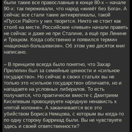
были такие все православные в конце 80-х – начале
90-х: так переживали, что народ «живёт без Бога». А
сейчас все стали такие антикреликалы, такой
«Пусси Райот» у них творится. Никто не стоит как
столб на месте. Российские «левые» начали праветь
не сейчас и даже не при Сталине, а ещё при Ленине
и Троцком. Когда собственно и появился термин
«национал-большевизм». Об этом уже десяток книг
написано.
– В принципе всегда было понятно, что Захар
Прилепин был за семейные ценности и «сильное
государство». Но сейчас в своих статьях вы не
только это «сильное государство» обличаете, но и
нападаете на условных либералов. То есть
получается, что практически вместе с Дмитрием
Киселевым провоцируете народную ненависть к
«пятой колонне». А заканчивается все это
убийством Бориса Немцова, с которым вы когда-то
по одну сторону баррикад были. Вы не чувствуете
здесь и своей ответственности?