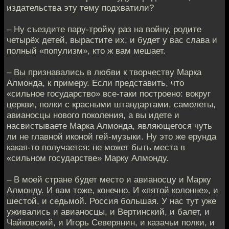
издательства эту тему подхватили?
– Ну съездите пару-тройку раз на войну, родите
четырёх детей, вырастите их, и будет у вас слава и
полный «популизм», кто ж вам мешает.
– Вы признавались в любви к творчеству Марка
Алмонда, к примеру. Если представить, что
«сильное государство» все-таки построено: вокруг
церкви, полки с красными штандартами, самолеты,
авианосцы нового поколения, а вы идете и
насвистываете Марка Алмонда, являющегося чуть
ли не главной иконой гей-музыки. Ну это же ерунда
какая-то получается: не может быть места в
«сильном государстве» Марку Алмонду.
– В моей стране будет место и авианосцу и Марку
Алмонду. И вам тоже, конечно. И «пятой колонне», и
шестой, и седьмой. Россия большая. У нас тут уже
уживались и авианосцы, и Вертинский, и балет, и
Чайковский, и Игорь Северянин, и казачьи полки, и