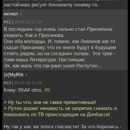
настойчиво рисует бензопилу почему-то.
исчел
»
#12 |
20.03.15 11:39
В последние год очень сильно стал Прилепина
уважать. Как и Проханова.
Они оба молодцы. И, помню, как Лимонов как то
сказал Проханову, что их книги будут в будущем
стоять рядом, но на соседних полках. Эти трое -
тоже наша Литература. Настоящая.
Эх, как жаль что так рано ушел Распутин...
}i{MyRik
»
#13 |
20.03.15 11:44
Кому: RhAF-dms,
#9
> Ну ты что, они не такие примитивные!
> Путин разжег ненависть не запретив снимать и
показывать по ТВ происходящее на Донбассе!
Ну так у нас же эпоха гласности! За что боролись -