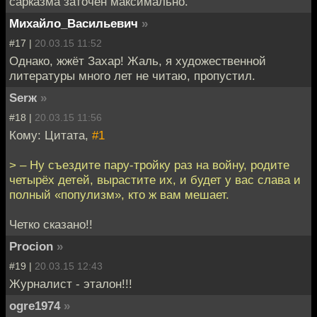
сарказма заточен максимально.
Михайло_Васильевич
»
#17 |
20.03.15 11:52
Однако, жжёт Захар! Жаль, я художественной
литературы много лет не читаю, пропустил.
Serж
»
#18 |
20.03.15 11:56
Кому: Цитата,
#1
> – Ну съездите пару-тройку раз на войну, родите
четырёх детей, вырастите их, и будет у вас слава и
полный «популизм», кто ж вам мешает.
Четко сказано!!
Procion
»
#19 |
20.03.15 12:43
Журналист - эталон!!!
ogre1974
»