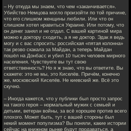
– Ну откуда мы знаем, что чем «заканчивается».
Убийство Немцова могло произойти по той причине,
что его слишком женщины любили. Или что он
слишком хотел нравиться Украине. Или потому, что
он денег занял и не отдал. С вашей картиной мира
можно к доктору сходить, а я не доктор. Эдак я ведь
могу и с вас спросить: российская «пятая колонна»
так резво скакала за Майдан, а теперь Майдан
пошёл на Донбасс и убил 10 тысяч человек мирного
населения. Чувствуете вы тут свою
ответственность? Но я ж знаю, что вы ответите. Вы
скажете: это не мы, это Киселёв. Причём, конечно
же, московский Киселёв. Не киевский же. Всё это
скучно.
– Иногда кажется, что у публики был просто запрос
на такого героя – нормальный мужик с семьей и
детьми, ветеран войны, за всё хорошее против всего
плохого. Может быть, тут с вашей стороны был
некий момент популизма? Вы поняли, какие истории
сейчас на книжном рынке будут продаваться, а