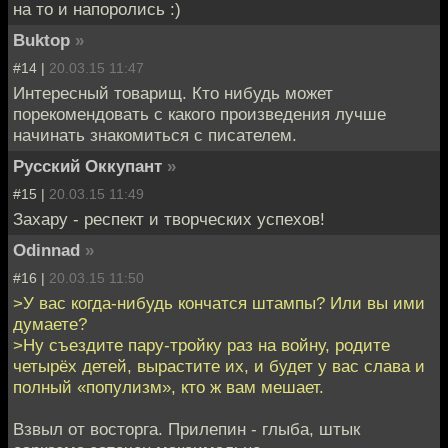
на то и напоролись :)
Buktop
»
#14 |
20.03.15 11:47
Интересный товарищ. Кто нибудь может
порекомендовать с какого произведения лучше
начинать знакомиться с писателем.
Русский Оккупант
»
#15 |
20.03.15 11:49
Захару - респект и творческих успехов!
Odinnad
»
#16 |
20.03.15 11:50
>У вас когда-нибудь кончатся штампы? Или вы ими
думаете?
>Ну съездите пару-тройку раз на войну, родите
четырёх детей, вырастите их, и будет у вас слава и
полный «популизм», кто ж вам мешает.
Взвыл от восторга. Прилепин - глыба, штык