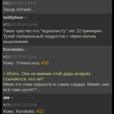
#20 |
20.03.15 12:43
Захар чОткий...
teddybear
»
#21 |
20.03.15 12:46
Такое чувство что "журналисту" лет 12 примерно.
Тупой либеральный подросток с чёрно-белым
мышлением.
Korobobo
»
#22 |
20.03.15 12:46
Кому: Утконосиха,
#10
> Итить. Они на мнение этой дуры всерьёз
ссылаются, что ли?
Меня это тоже поразило в самое сердце. Может, они
всё-таки шутят?...
ste
»
#23 |
20.03.15 12:59
Кому: Korobobo,
#22