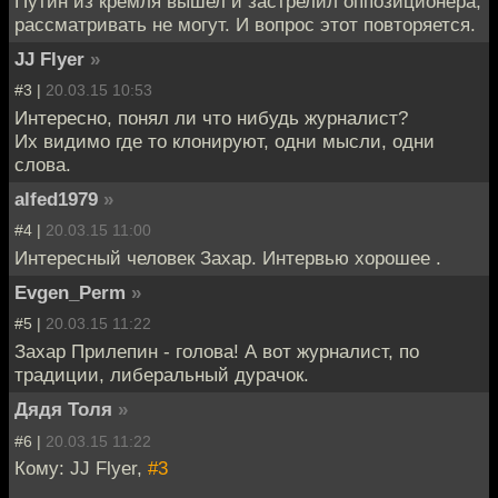
Путин из кремля вышел и застрелил оппозиционера,
рассматривать не могут. И вопрос этот повторяется.
JJ Flyer
»
#3 |
20.03.15 10:53
Интересно, понял ли что нибудь журналист?
Их видимо где то клонируют, одни мысли, одни
слова.
alfed1979
»
#4 |
20.03.15 11:00
Интересный человек Захар. Интервью хорошее .
Evgen_Perm
»
#5 |
20.03.15 11:22
Захар Прилепин - голова! А вот журналист, по
традиции, либеральный дурачок.
Дядя Толя
»
#6 |
20.03.15 11:22
Кому: JJ Flyer,
#3