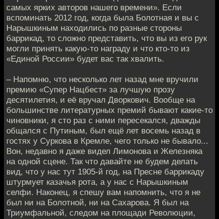
самых ярких авторов нашего времени». Если
вспоминать 2012 год, когда была Болотная и вы с
Нарышкиным находились по разные стороны
баррикад, то сложно представить, что вы из его рук
могли принять какую-то награду и что кто-то из
«Единой России» будет вас так хвалить.
– Напомню, что несколько лет назад мне вручили
премию «Супер Нацбест» за лучшую прозу
десятилетия, и её вручал Дворкович. Вообще на
большинстве литературных премий бывают какие-то
чиновники, я сто раз с ними пересекался, дважды
общался с Путиным, был ещё лет восемь назад в
гостях у Суркова в Кремле, чего только не бывало...
Вон, недавно я даже видел Лимонова и Железняка
на одной сцене. Так что давайте не будем делать
вид, что у нас тут 1905-й год, на Пресне баррикаду
штурмует казачья рота, а у нас с Нарышкиным
селфи. Наконец, я спешу вам напомнить, что я не
был ни на Болотной, ни на Сахарова. Я был на
Триумфальной, следом на площади Революции,