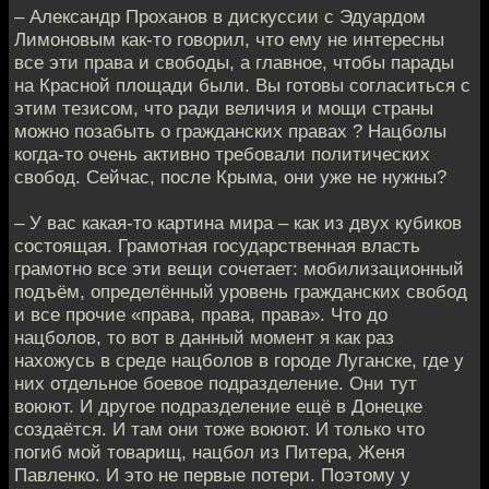
– Александр Проханов в дискуссии с Эдуардом
Лимоновым как-то говорил, что ему не интересны
все эти права и свободы, а главное, чтобы парады
на Красной площади были. Вы готовы согласиться с
этим тезисом, что ради величия и мощи страны
можно позабыть о гражданских правах ? Нацболы
когда-то очень активно требовали политических
свобод. Сейчас, после Крыма, они уже не нужны?
– У вас какая-то картина мира – как из двух кубиков
состоящая. Грамотная государственная власть
грамотно все эти вещи сочетает: мобилизационный
подъём, определённый уровень гражданских свобод
и все прочие «права, права, права». Что до
нацболов, то вот в данный момент я как раз
нахожусь в среде нацболов в городе Луганске, где у
них отдельное боевое подразделение. Они тут
воюют. И другое подразделение ещё в Донецке
создаётся. И там они тоже воюют. И только что
погиб мой товарищ, нацбол из Питера, Женя
Павленко. И это не первые потери. Поэтому у