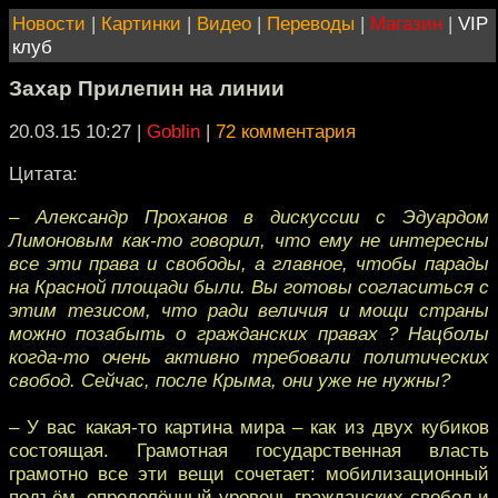
Новости
|
Картинки
|
Видео
|
Переводы
|
Магазин
|
VIP
клуб
Захар Прилепин на линии
20.03.15 10:27
|
Goblin
|
72 комментария
Цитата:
– Александр Проханов в дискуссии с Эдуардом
Лимоновым как-то говорил, что ему не интересны
все эти права и свободы, а главное, чтобы парады
на Красной площади были. Вы готовы согласиться с
этим тезисом, что ради величия и мощи страны
можно позабыть о гражданских правах ? Нацболы
когда-то очень активно требовали политических
свобод. Сейчас, после Крыма, они уже не нужны?
– У вас какая-то картина мира – как из двух кубиков
состоящая. Грамотная государственная власть
грамотно все эти вещи сочетает: мобилизационный
подъём, определённый уровень гражданских свобод и