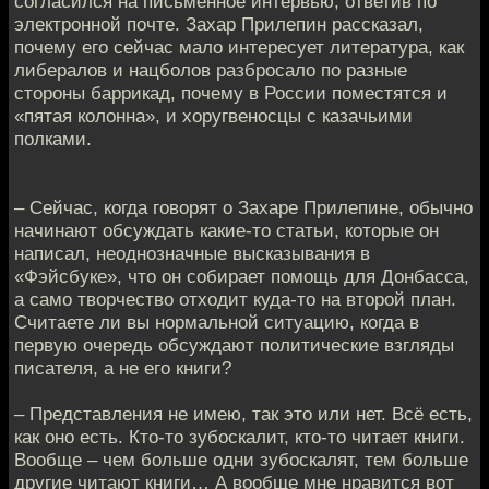
согласился на письменное интервью, ответив по
электронной почте. Захар Прилепин рассказал,
почему его сейчас мало интересует литература, как
либералов и нацболов разбросало по разные
стороны баррикад, почему в России поместятся и
«пятая колонна», и хоругвеносцы с казачьими
полками.
– Сейчас, когда говорят о Захаре Прилепине, обычно
начинают обсуждать какие-то статьи, которые он
написал, неоднозначные высказывания в
«Фэйсбуке», что он собирает помощь для Донбасса,
а само творчество отходит куда-то на второй план.
Считаете ли вы нормальной ситуацию, когда в
первую очередь обсуждают политические взгляды
писателя, а не его книги?
– Представления не имею, так это или нет. Всё есть,
как оно есть. Кто-то зубоскалит, кто-то читает книги.
Вообще – чем больше одни зубоскалят, тем больше
другие читают книги… А вообще мне нравится вот