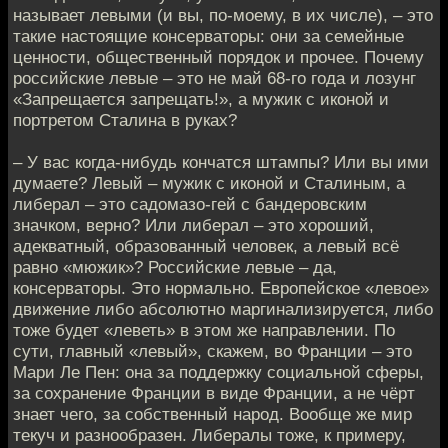
называет левыми (и вы, по-моему, в их числе), – это
такие настоящие консерваторы: они за семейные
ценности, общественный порядок и прочее. Почему
российские левые – это не май 68-го года и лозунг
«Запрещается запрещать!», а мужик с иконой и
портретом Сталина в руках?
– У вас когда-нибудь кончатся штампы? Или вы ими
думаете? Левый – мужик с иконой и Сталиным, а
либерал – это садомазо-гей с бандеровским
значком, верно? Или либерал – это хороший,
адекватный, образованный человек, а левый всё
равно «мюжик»? Российские левые – да,
консерваторы. Это нормально. Европейское «левое»
движение либо абсолютно маргинализируется, либо
тоже будет «леветь» в этом же направлении. По
сути, главный «левый», скажем, во Франции – это
Мари Ле Пен: она за поддержку социальной сферы,
за сохранение Франции в виде Франции, а не чёрт
знает чего, за собственный народ. Вообще же мир
текуч и разнообразен. Либералы тоже, к примеру,