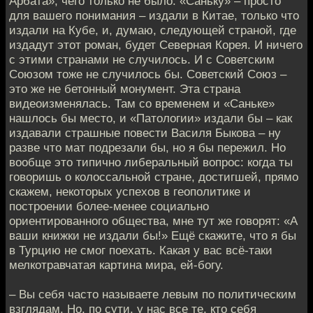
Арбата»; чего только не было. «Саньку» – просто
для вашего понимания – издали в Китае, только что
издали на Кубе, и, думаю, следующей страной, где
издадут этот роман, будет Северная Корея. И ничего
с этими странами не случилось. И с Советским
Союзом тоже не случилось бы. Советский Союз –
это же не бетонный монумент. Эта страна
видеоизменялась. Там со временем и «Саньке»
нашлось бы место, и «Патологии» издали бы – как
издавали страшные повести Василя Быкова – ну
разве что мат подрезали бы, но я бы пережил. Но
вообще это типично либеральный вопрос: когда ты
говоришь о колоссальной стране, достигшей, прямо
скажем, некоторых успехов в геополитике и
построении более-менее социально
ориентированного общества, мне тут же говорят: «А
ваши книжки не издали бы!» Ещё скажите, что я бы
в Турцию не смог поехать. Какая у вас всё-таки
мелкотравчатая картина мира, ей-богу.
– Вы себя часто называете левым по политическим
взглядам. Но, по сути, у нас все те, кто себя