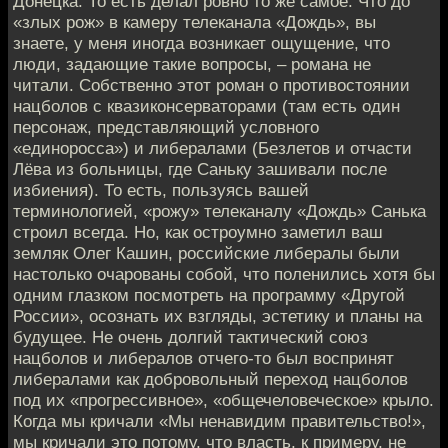
Донецка. То есть делал ровно то же самое. Что до
«злых рож» в камеру телеканала «Дождь», вы
знаете, у меня иногда возникает ощущение, что
люди, задающие такие вопросы, – романа не
читали. Собственно этот роман о противостоянии
нацболов с квазиконсерваторами (там есть один
персонаж, представляющий условного
«единоросса») и либералами (Безлетов и отчасти
Лёва из больницы, где Саньку зашивали после
избиения). То есть, пользуясь вашей
терминологией, «рожу» телеканалу «Дождь» Санька
строил всегда. Но, как остроумно заметил ваш
земляк Олег Кашин, российские либералы были
настолько очарованы собой, что поленились хотя бы
одним глазком посмотреть на программу «Другой
России», осознать их взгляды, эстетику и планы на
будущее. Не очень долгий тактический союз
нацболов и либералов отчего-то был воспринят
либералами как добровольный переход нацболов
под их «прогрессивное», «общечеловеческое» крыло.
Когда мы кричали «Мы ненавидим правительство!»,
мы кричали это потому, что власть, к примеру, не