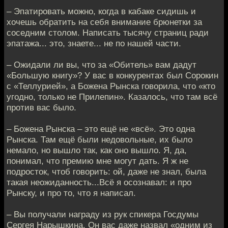
– Эпатировать можно, когда в кабаке сидишь и
хочешь обратить на себя внимание брюнетки за
соседним столом. Написать тысячу страниц ради
эпатажа... это, знаете... не по нашей части.
– Ожидали ли вы, что за «Обитель» вам дадут
«Большую книгу»? У вас в конкурентах был Сорокин
с «Теллурией», а Божена Рынска говорила, что «кто
угодно, только не Прилепин». Казалось, что там всё
против вас было.
– Божена Рынска – это ещё не «всё». Это одна
Рынска. Там ещё были недовольные, их было
немало, но вышло так, как оно вышло. Я, да,
понимал, что премию мне могут дать. Я ж не
подросток, чтоб говорить: ой, даже не знал, была
такая неожиданность...Всё я осознавал: и про
Рынску, и про то, что я написал.
– Вы получали награду из рук спикера Госдумы
Сергея Нарышкина. Он вас даже назвал «одним из