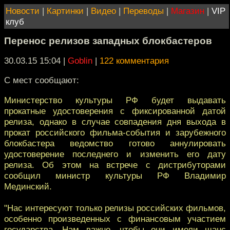
Новости
|
Картинки
|
Видео
|
Переводы
|
Магазин
|
VIP
клуб
Перенос релизов западных блокбастеров
30.03.15 15:04
|
Goblin
|
122 комментария
C мест сообщают:
Министерство культуры РФ будет выдавать
прокатные удостоверения с фиксированной датой
релиза, однако в случае совпадения дня выхода в
прокат российского фильма-события и зарубежного
блокбастера ведомство готово аннулировать
удостоверение последнего и изменить его дату
релиза. Об этом на встрече с дистрибуторами
сообщил министр культуры РФ Владимир
Мединский.
"Нас интересуют только релизы российских фильмов,
особенно произведенных с финансовым участием
государства. Нам важно, чтобы они имели шанс