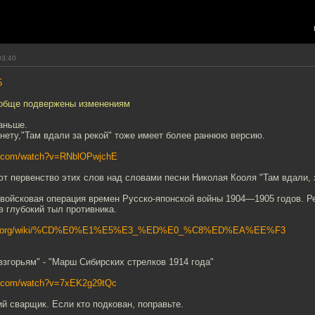
03:40
5
ообще подвержены изменениям
аньше.
нету,"Там вдали за рекой" тоже имеет более раннюю версию.
e.com/watch?v=RNblOPwjchE
ют первенство этих слов над словами песни Николая Кооля "Там вдали, з
 войсковая операция времен Русско-японской войны 1904—1905 годов. Р
в глубокий тыл противника.
ipedia.org/wiki/%CD%E0%E1%E5%E3_%ED%E0_%C8%ED%EA%EE%F3
взгорьям" - "Марш Сибирских стрелков 1914 года"
e.com/watch?v=7xEK2g29tQc
й сварщик. Если кто подкован, поправьте.