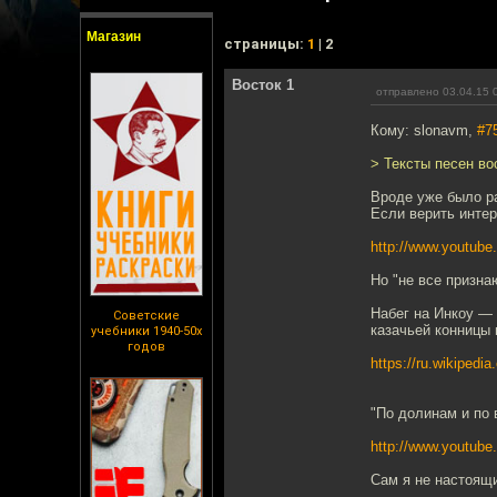
Магазин
cтраницы:
1
| 2
Восток 1
отправлено 03.04.15 
Кому: slonavm,
#7
> Тексты песен в
Вроде уже было р
Если верить интер
http://www.youtub
Но "не все призна
Набег на Инкоу —
Советские
казачьей конницы 
учебники 1940-50х
годов
https://ru.wik
"По долинам и по 
http://www.youtub
Сам я не настоящи