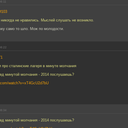
08:11
#103
 никогда не нравились. Мыслей слушать не возникло.
чку само то шло. Мож по молодости.
08:22
71
м про сталинские лагеря в минуте молчания
ред минутой молчания - 2014 послушаешь?
be.com/watch?v=xT4GcU2d7bU
08:34
ред минутой молчания - 2014 послушаешь?