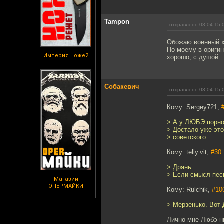
Tampon
отправлено 03.04.15 
Обожаю военный хо
По моему в ориги
Империя ножей
хорошо, с душой.
Собакевич
отправлено 03.04.15 
Кому: Sergey721,
> А у ЛЮБЭ порно
> Достало уже это
> советского.
Кому: telly.vit,
#30
> Дрянь.
> Если смысл пес
Магазин
ОПЕРМАЙКИ
Кому: Rulchik,
#10
> Мерзенько. Вот 
Лично мне Любэ н