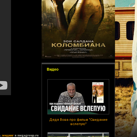
Видео
Дядя Вова про фильм "Свидание
вслепую"
ь
лендинг
в megagroup.ru