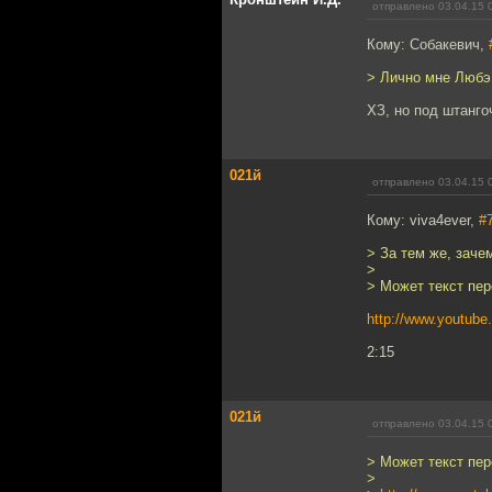
отправлено 03.04.15 
Кому: Собакевич,
> Лично мне Любэ
ХЗ, но под штанго
021й
отправлено 03.04.15 
Кому: viva4ever,
#
> За тем же, заче
>
> Может текст пе
http://www.youtu
2:15
021й
отправлено 03.04.15 
> Может текст пе
>