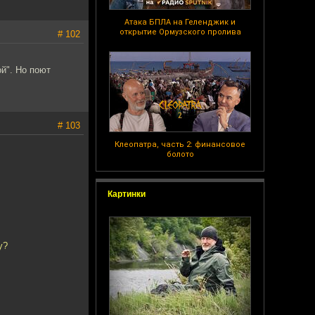
Атака БПЛА на Геленджик и
открытие Ормузского пролива
# 102
й". Но поют
# 103
Клеопатра, часть 2: финансовое
болото
Картинки
у?