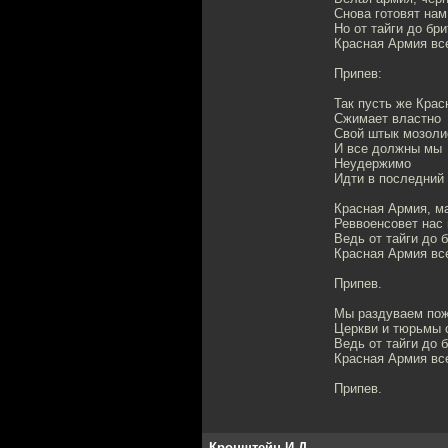
Снова готовят нам
Но от тайги до бр
Красная Армия вс
Припев:
Так пусть же Крас
Сжимает властно
Свой штык мозоли
И все должны мы
Неудержимо
Идти в последний
Красная Армия, м
Реввоенсовет нас 
Ведь от тайги до 
Красная Армия вс
Припев.
Мы раздуваем пож
Церкви и тюрьмы 
Ведь от тайги до 
Красная Армия вс
Припев.
Кронштейн И.Д.