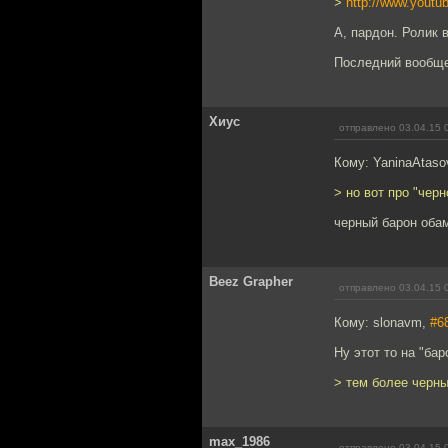
>
http://www.yout
А, пардон. Ролик 
Последний вообще 
Хиус
отправлено 03.04.15 
Кому: YaninaAtas
> но вот про "черн
черный барон оба
Beez Grapher
отправлено 03.04.15 
Кому: slonavm,
#6
Ну этот то на "ба
> тем более черны
max_1986
отправлено 03.04.15 