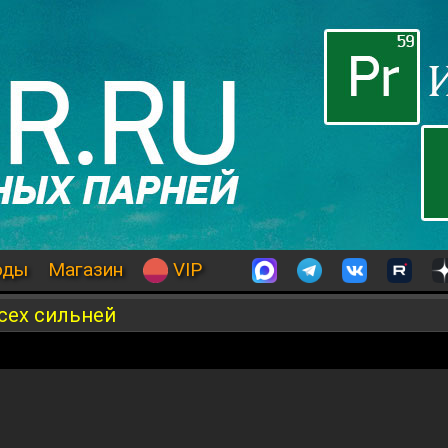
оды
Магазин
VIP
сех сильней