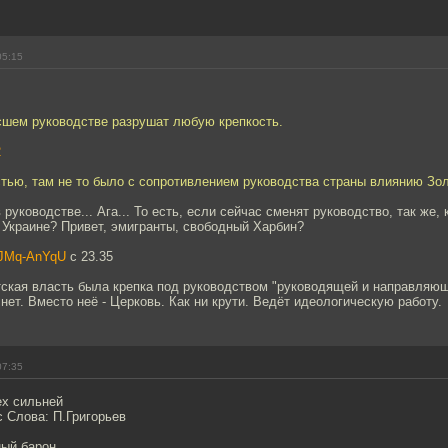
05:15
сшем руководстве разрушат любую крепкость.
2
стью, там не то было с сопротивлением руководства страны влиянию Зол
 руководстве... Ага... То есть, если сейчас сменят руководство, так же, к
а Украине? Привет, эмигранты, свободный Харбин?
ewJMq-AnYqU
с 23.35
тская власть была крепка под руководством "руководящей и направляющ
 нет. Вместо неё - Церковь. Как ни крути. Ведёт идеологическую работу.
07:35
ех сильней
 Слова: П.Григорьев
ный барон