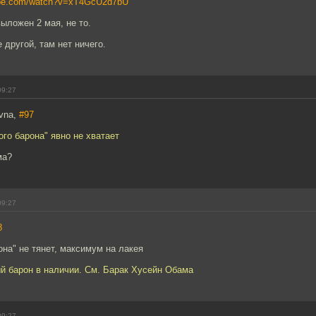
ube.com/watch?v=xT4GcU2d7bU
выложен 2 мая, не то.
другой, там нет ничего.
09:27
ovna,
#97
ого барона" явно не хватает
ма?
09:27
8
рона" не тянет, максимум на лакея
й барон в наличии. См. Барак Хусейн Обама
09:27