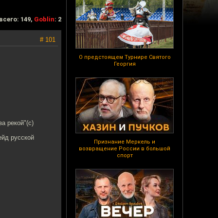
всего: 149,
Goblin
: 2
# 101
О предстоящем Турнире Святого
Георгия
а рекой"(с)
ейд русской
Признание Меркель и
возвращение России в большой
спорт