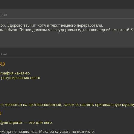
03:40
р. Здорово звучит, хотя и текст немного переработали.
нале было: "И все должны мы неудержимо идти в последний смертный бо
05:13
#13
графия какая-то.
 ретуширование всего
ни меняется на противоположный, зачем оставлять оригинальную музык
0
Дуня-агрегат — это для него.
икогда не нравились. Мыслей слушать не возникло.