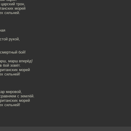
 царский трон,
итанских морей
ех сильней.
ная
стой рукой,
 смертный бой!
арш, марш вперёд!
в бой зовёт.
британских морей
ех сильней!
ар мировой,
сравняем с землёй.
британских морей
ех сильней!