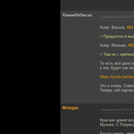
ХимикИзОмска
отправлено 03.04.15 
Кому: Васька,
#64
> Предатели в вы
Кому: Reosaur,
#8
> Там не с крепко
То есть всё дело в
у нас будет как н
https://youtu.be/
Это к слову. Сове
Теперь той партии
Mishgan
отправлено 03.04.15 
Красная армия вс
Музыка: С.Покрасс
Белая армия, чёр