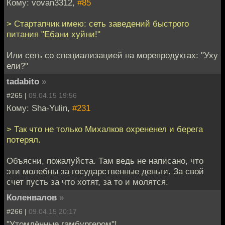
Кому: vovan3312,
#85
> Стартапчик имею: сеть заведений быстрого
питания "Ебани хуйни!"
Или сеть со специализацией на морепродуктах: "Уху
ели?"
tadabito
»
#265 |
09.04.15 19:56
Кому: Sha-Yulin,
#231
> Так что не только Михалков охрененел и берега
потерял.
Объясни, пожалуйста. Там ведь не написано, что
эти молебны за государственные деньги. За свой
счет пусть за что хотят, за то и молятся.
Коленвалов
»
#266 |
09.04.15 20:17
"Утомлённые гамбургером"!