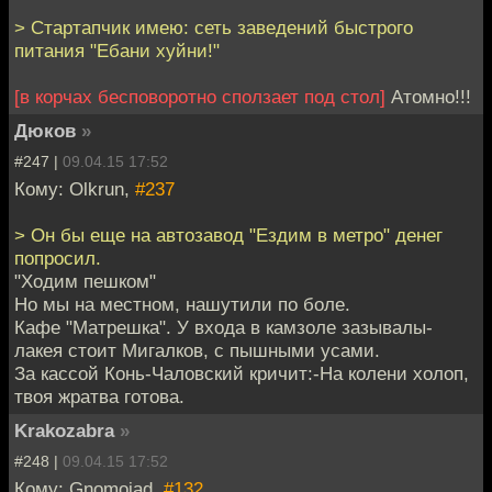
> Стартапчик имею: сеть заведений быстрого
питания "Ебани хуйни!"
[в корчах бесповоротно сползает под стол]
Атомно!!!
Дюков
»
#247 |
09.04.15 17:52
Кому: Olkrun,
#237
> Он бы еще на автозавод "Ездим в метро" денег
попросил.
"Ходим пешком"
Но мы на местном, нашутили по боле.
Кафе "Матрешка". У входа в камзоле зазывалы-
лакея стоит Мигалков, с пышными усами.
За кассой Конь-Чаловский кричит:-На колени холоп,
твоя жратва готова.
Krakozabra
»
#248 |
09.04.15 17:52
Кому: Gnomoiad,
#132