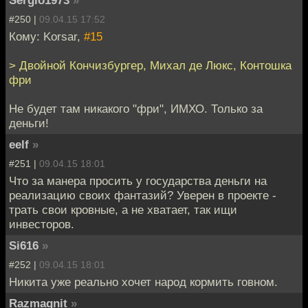
Sergio1973
»
#250 |
09.04.15 17:52
Кому: Korsar,
#15
> Двойной Кончизбургер, Михал де Люкс, Контошка
фри
Не будет там никакого "фри", ИМХО. Только за
деньги!
eelf
»
#251 |
09.04.15 18:01
Что за манера просить у государства деньги на
реализацию своих фантазий? Уверен в проекте -
трать свои кровные, а не хватает, так ищи
инвесторов.
Si616
»
#252 |
09.04.15 18:01
Никита уже реально хочет народ кормить говном.
Razmagnit
»