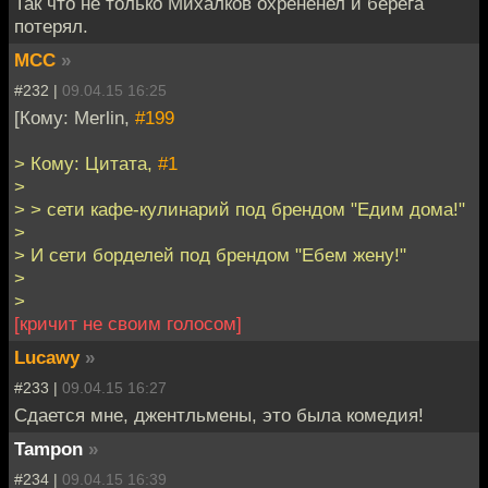
Так что не только Михалков охрененел и берега
потерял.
MCC
»
#232 |
09.04.15 16:25
[Кому: Merlin,
#199
> Кому: Цитата,
#1
>
> > сети кафе-кулинарий под брендом "Едим дома!"
>
> И сети борделей под брендом "Ебем жену!"
>
>
[кричит не своим голосом]
Lucawy
»
#233 |
09.04.15 16:27
Сдается мне, джентльмены, это была комедия!
Tampon
»
#234 |
09.04.15 16:39