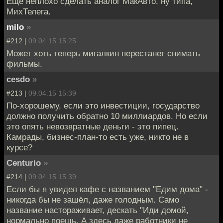
Еще неплохо сделать аналог МакАвто, ну типа,
МихТелега.
milo
»
#212 |
09.04.15 15:25
Может хоть теперь мигалкин перестанет снимать
фильмы.
cesdo
»
#213 |
09.04.15 15:39
По-хорошему, если это инвестиции, государство
должно получить обратно 10 миллиардов. Но если
это опять невозвратные деньги - это пипец.
Камрады, бизнес-план-то есть уже, никто не в
курсе?
Centurio
»
#214 |
09.04.15 15:39
Если бы я увидел кафе с названием "Едим дома" -
никогда бы не зашёл, даже голодным. Само
название настораживает, дескать "Иди домой,
нормально поешь. А здесь даже работники не