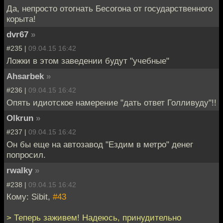
Да, непросто отогнать Бесогона от государственного
корыта!
dvr67
»
#235 |
09.04.15 16:42
Ложки в этом заведении будут "учебные"
Ahsarbek
»
#236 |
09.04.15 16:42
Опять идиотское намерение "дать ответ Голливуду"!!
Olkrun
»
#237 |
09.04.15 16:42
Он бы еще на автозавод "Ездим в метро" денег
попросил.
rwalky
»
#238 |
09.04.15 16:42
Кому: Sibit,
#43
> Теперь заживем! Надеюсь, принудительно