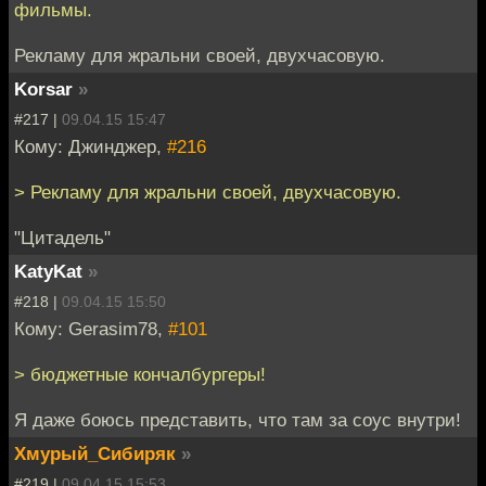
фильмы.
Рекламу для жральни своей, двухчасовую.
Korsar
»
#217 |
09.04.15 15:47
Кому: Джинджер,
#216
> Рекламу для жральни своей, двухчасовую.
"Цитадель"
KatyKat
»
#218 |
09.04.15 15:50
Кому: Gerasim78,
#101
> бюджетные кончалбургеры!
Я даже боюсь представить, что там за соус внутри!
Хмурый_Сибиряк
»
#219 |
09.04.15 15:53