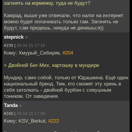
загонять на кормежку, туда не будут?
Камрад, выше уже отвечали, что налог на интернет
можно будет оплачивать только там. Загонять не
будут, сам придешь, никуда не денешься))
stepnick
»
#239 |
09.04.15 17:16
Кому: Хмурый_Сибиряк,
#204
> Двойной Биг-Мих, картошку в мундире
Мундир, само собой, только от Юдашкина. Ещё один
национальный бренд. Тем, кто сможет эту хрень в
себя затолкать - двойной бурбон с сивушным
тоником. От заведения.
Tanda
»
#240 |
09.04.15 17:30
Кому: KSV_Berkut,
#222