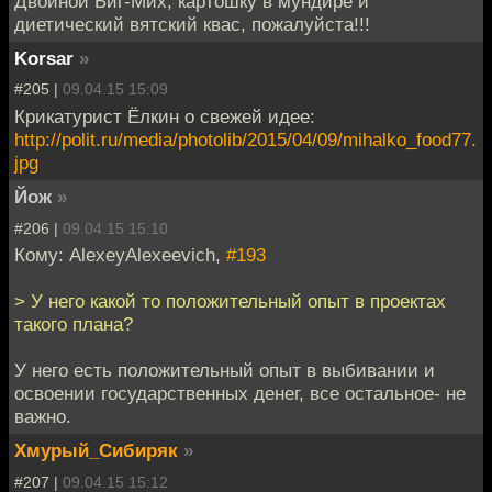
Двойной Биг-Мих, картошку в мундире и
диетический вятский квас, пожалуйста!!!
Korsar
»
#205 |
09.04.15 15:09
Крикатурист Ёлкин о свежей идее:
http://polit.ru/media/photolib/2015/04/09/mihalko_food77.
jpg
Йож
»
#206 |
09.04.15 15:10
Кому: AlexeyAlexeevich,
#193
> У него какой то положительный опыт в проектах
такого плана?
У него есть положительный опыт в выбивании и
освоении государственных денег, все остальное- не
важно.
Хмурый_Сибиряк
»
#207 |
09.04.15 15:12