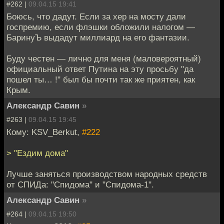
#262 |
09.04.15 19:41
Боюсь, что дадут. Если за хер на мосту дали
госпремию, если флэшки обложили налогом —
БаринуЪ выдадут миллиард на его фантазии.
Буду честен — лично для меня (маловероятный)
официальный ответ Путина на эту просьбу "да
пошел ты… !" был бы почти так же приятен, как
Крым.
Александр Савин
»
#263 |
09.04.15 19:45
Кому: KSV_Berkut,
#222
> "Ездим дома"
Лучше заняться производством народных средств
от СПИДа: "Спидома" и "Спидома-1".
Александр Савин
»
#264 |
09.04.15 19:50