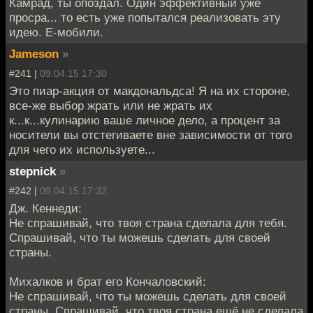
Камрад, ты опоздал. Один эффективный уже
просра... то есть уже попытался реализовать эту
идею. Е-мобили.
Jameson
»
#241 |
09.04.15 17:30
Это пиар-акция от макдональдса! Я на их стороне,
все-же выбор жрать или не жрать их
к...к...кулинарию ваше личное дело, а процент за
носители вы отстегиваете вне зависимости от того
для чего их используете...
stepnick
»
#242 |
09.04.15 17:32
Дж. Кеннеди:
Не спрашивай, что твоя страна сделала для тебя.
Спрашивай, что ты можешь сделать для своей
страны.
Михалков и брат его Кончаловский:
Не спрашивай, что ты можешь сделать для своей
страны. Спрашивай, что твоя страна ещё не сделала