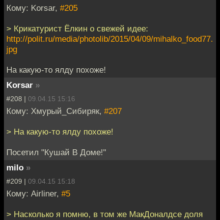
Кому: Korsar,
#205
> Крикатурист Ёлкин о свежей идее:
http://polit.ru/media/photolib/2015/04/09/mihalko_food77.
jpg
На какую-то ялду похоже!
Korsar
»
#208 |
09.04.15 15:16
Кому: Хмурый_Сибиряк,
#207
> На какую-то ялду похоже!
Посетил "Кушай В Доме!"
milo
»
#209 |
09.04.15 15:18
Кому: Airliner,
#5
> Насколько я помню, в том же МакДоналдсе доля