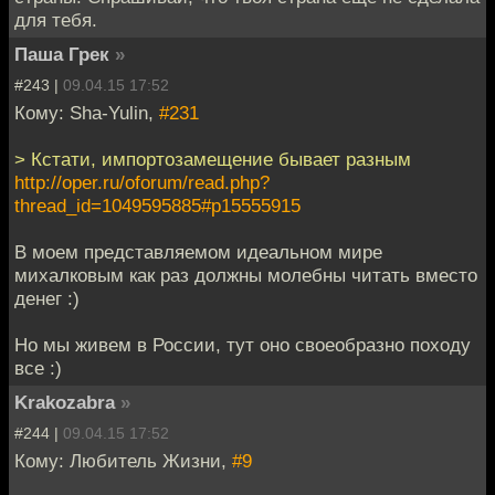
для тебя.
Паша Грек
»
#243 |
09.04.15 17:52
Кому: Sha-Yulin,
#231
> Кстати, импортозамещение бывает разным
http://oper.ru/oforum/read.php?
thread_id=1049595885#p15555915
В моем представляемом идеальном мире
михалковым как раз должны молебны читать вместо
денег :)
Но мы живем в России, тут оно своеобразно походу
все :)
Krakozabra
»
#244 |
09.04.15 17:52
Кому: Любитель Жизни,
#9