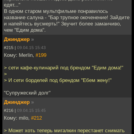
едят..."
В одном старом мультфильме понравилось
название салуна - "Бар трупное окоченение! Зайдите
и напейтесь вусмерть!" Звучит более заманчиво,
чем "Едим дома".
Джинджер
»
#215 |
09.04.15 15:43
Кому: Merlin,
#199
> сети кафе-кулинарий под брендом "Едим дома!"
>
> И сети борделей под брендом "Ебем жену!"
"Супружеский долг"
Джинджер
»
#216 |
09.04.15 15:45
Кому: milo,
#212
> Может хоть теперь мигалкин перестанет снимать