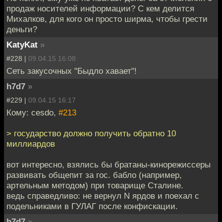
продаж носителей информации? С кем делится
Михалков, для кого он просто ширма, чтобы грести
деньги?
KatyKat
»
#228 |
09.04.15 16:08
Сеть закусочных "Быдло хавает"!
h7d7
»
#229 |
09.04.15 16:17
Кому: cesdo,
#213
> государство должно получить обратно 10
миллиардов
вот интересно, взялись бы братаны-кинорежиссеры
развивать общепит за гос. бабло (например,
артельным методом) при товарище Сталине.
ведь справедливо: не вернул N ярдов и поехал с
подельниками в ГУЛАГ после конфискации.
h7d7
»