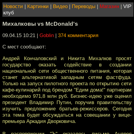
Новости
|
Картинки
|
Видео
|
Переводы
|
Магазин
|
VIP
клуб
Михалковы vs McDonald's
09.04.15 10:21
|
Goblin
|
374 комментария
С мест сообщают:
Андрей Кончаловский и Никита Михалков просят
государство оказать содействие в создании
национальной сети общественного питания, которая
станет альтернативой западным сетям фастфуда.
Только на запуск пилотного проекта по открытию сети
кафе-кулинарий под брендом "Едим дома!" партнерам
необходимо 971,8 млн руб. Бизнес-идею уже оценил
президент Владимир Путин, поручив правительству
изучить предложение братьев-режиссеров. Сегодня
эта тема будет обсуждаться на совещании у вице-
премьера Аркадия Дворковича.
В распоряжении "Ъ" оказалось письмо Андрея