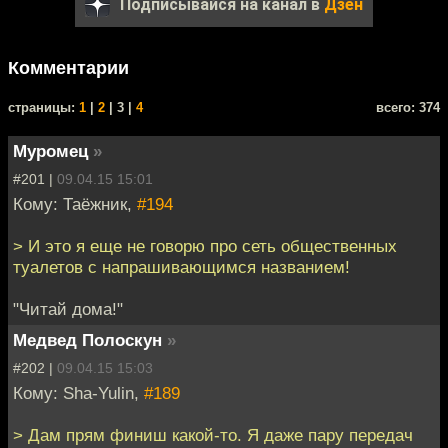
Подписывайся на канал в
Дзен
Комментарии
cтраницы:
1
|
2
| 3 |
4
всего: 374
Муромец
»
#201 |
09.04.15 15:01
Кому: Таёжник,
#194
> И это я еще не говорю про сеть общественных
туалетов с напрашивающимся названием!
"Читай дома!"
Медвед Полоскун
»
#202 |
09.04.15 15:03
Кому: Sha-Yulin,
#189
> Дам прям финиш какой-то. Я даже пару передач