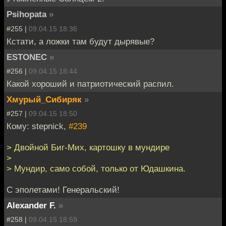
Psihopata
»
#255 |
09.04.15 18:36
Кстати, а ложки там будут дырявые?
ESTONEC
»
#256 |
09.04.15 18:44
Какой хороший и патриотический распил.
Хмурый_Сибиряк
»
#257 |
09.04.15 18:50
Кому: stepnick,
#239
> Двойной Биг-Мих, картошку в мундире
>
> Мундир, само собой, только от Юдашкина.
С эполетами! Генеральский!
Alexander F.
»
#258 |
09.04.15 18:59