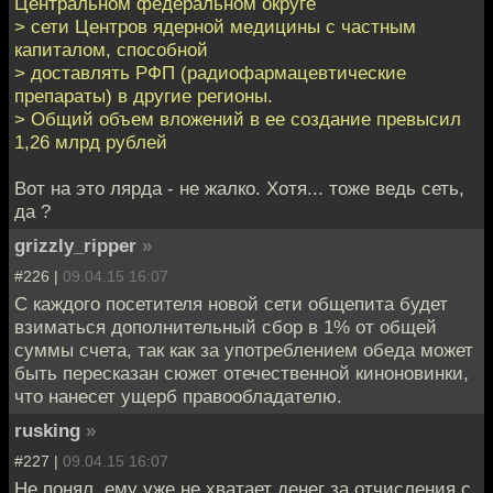
Центральном федеральном округе
> сети Центров ядерной медицины с частным
капиталом, способной
> доставлять РФП (радиофармацевтические
препараты) в другие регионы.
> Общий объем вложений в ее создание превысил
1,26 млрд рублей
Вот на это лярда - не жалко. Хотя... тоже ведь сеть,
да ?
grizzly_ripper
»
#226 |
09.04.15 16:07
С каждого посетителя новой сети общепита будет
взиматься дополнительный сбор в 1% от общей
суммы счета, так как за употреблением обеда может
быть пересказан сюжет отечественной киноновинки,
что нанесет ущерб правообладателю.
rusking
»
#227 |
09.04.15 16:07
Не понял, ему уже не хватает денег за отчисления с