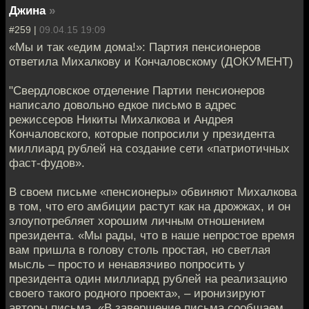
Джина
»
#259 |
09.04.15 19:09
«Мы и так «едим дома!»: Партия пенсионеров
ответила Михалкову и Кончаловскому (ДОКУМЕНТ)
"Свердловское отделение Партии пенсионеров
написало довольно едкое письмо в адрес
режиссеров Никиты Михалкова и Андрея
Кончаловского, которые попросили у президента
миллиард рублей на создание сети «патриотичных
фаст-фудов».
В своем письме «пенсионеры» обвиняют Михалкова
в том, что его амбиции растут как на дрожжах, и он
злоупотребляет хорошим личным отношением
президента. «Мы рады, что в наше непростое время
вам пришла в голову столь простая, но светлая
мысль – просто и ненавязчиво попросить у
президента один миллиард рублей на реализацию
своего такого родного проекта», – иронизируют
авторы письма. «В завершение письма сообщаем