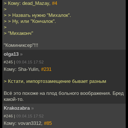
> Кому: dead_Mazay,
#4
>
> > Назвать нужно "Михалок".
> > Ну, или "Кончалок".
>
> "Михаконч"
"Коминиксер"!!!
olga13
»
#245 |
09.04.15 17:52
Кому: Sha-Yulin,
#231
> Кстати, импортозамещение бывает разным
Всё это похоже на плод больного воображения. Бред
какой-то.
Krakozabra
»
#246 |
09.04.15 17:52
Кому: vovan3312,
#85