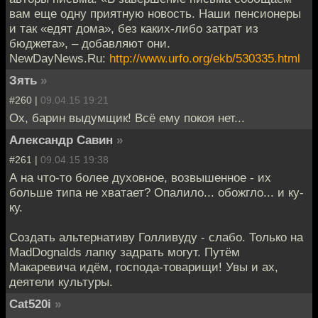
вам еще одну приятную новость. Наши пенсионеры
и так «едят дома», без каких-либо затрат из
бюджета», – добавляют они.
NewDayNews.Ru:
http://www.urfo.org/ekb/530335.html
Зять
»
#260 |
09.04.15 19:21
Ох, барин выдумщик! Всё ему покоя нет...
Александр Савин
»
#261 |
09.04.15 19:38
А на что-то более духовное, возвышенное - их
больше типа не хватает? Опалило... обожгло... и ку-
ку.
Создать альтернативу Голливуду - слабо. Только на
MadDognalds лапку задрать могут. Путём
Макаревича идём, господа-товарищи! Увы и ах,
деятели культуры.
Cat520i
»