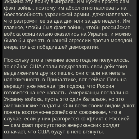
Украина эту войну выиграла. Им нужен просто сам
факт войны, поэтому им абсолютно наплевать на
боеспособность украинской армии, даже наплевать,
что разгромят ее за два дня или за две недели. Им
главное, чтобы был факт войны, чтобы российские
войска официально оказались на Украине, и можно
было бы кричать о нашей агрессии против молодой,
вчера только победившей демократии.
Поскольку это в течение всего года не получалось,
то сейчас США стали подкреплять свои действия
выдвижением других пешек, они стали нагнетать
напряженность в Прибалтике, вот сейчас Польша
верещит уже месяца три подряд, что Россия
готовится на нее напасть. Американцы послали на
Украину войска, пусть это один батальон, но это
американские солдаты. Они всем своим видом дают
понять восточно-европейским союзникам, что в
случае, если у них разгорится конфликт с Россией
— сам факт присутствия американских солдат
означает, что США будут в него втянуты.