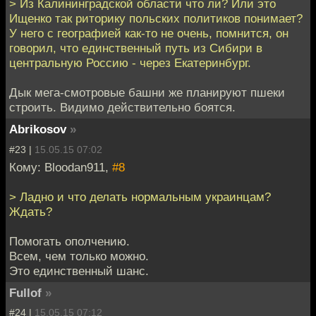
> Из Калининградской области что ли? Или это
Ищенко так риторику польских политиков понимает?
У него с географией как-то не очень, помнится, он
говорил, что единственный путь из Сибири в
центральную Россию - через Екатеринбург.
Дык мега-смотровые башни же планируют пшеки
строить. Видимо действительно боятся.
Abrikosov
»
#23 |
15.05.15 07:02
Кому: Bloodan911,
#8
> Ладно и что делать нормальным украинцам?
Ждать?
Помогать ополчению.
Всем, чем только можно.
Это единственный шанс.
Fullof
»
#24 |
15.05.15 07:12