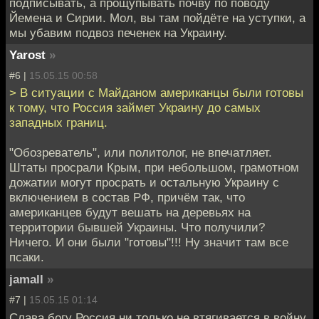
подписывать, а прощупывать почву по поводу
Йемена и Сирии. Мол, вы там пойдёте на уступки, а
мы убавим подвоз печенек на Украину.
Yarost
»
#6 |
15.05.15 00:58
> В ситуации с Майданом американцы были готовы
к тому, что Россия займет Украину до самых
западных границ.
"Обозреватель", или политолог, не впечатляет.
Штаты просрали Крым, при небольшом, грамотном
дожатии могут просрать и остальную Украину с
включением в состав РФ, причём так, что
американцев будут вешать на деревьях на
территории бывшей Украины. Что получили?
Ничего. И они были "готовы"!!! Ну значит там все
псаки.
jamall
»
#7 |
15.05.15 01:14
Слава богу Россия ни только не втягивается в войну,