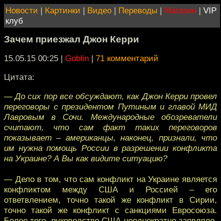
Новости
|
Картинки
|
Видео
|
Переводы
|
Магазин
|
VIP
клуб
Зачем приезжал Джон Керри
15.05.15 00:25
|
Goblin
|
71 комментарий
Цитата:
— До сих пор все обсуждают, как Джон Керри провел
переговоры с президентом Путиным и главой МИД
Лавровым в Сочи. Международные обозреватели
считают, что сам факт таких переговоров
показывает – американцы, наконец, признали, что
им нужна помощь России в разрешении конфликта
на Украине? А Вы как видите ситуацию?
— Дело в том, что сам конфликт на Украине является
конфликтом между США и Россией – его
ответвлением, точно такой же конфликт в Сирии,
точно такой же конфликт с санкциями Евросоюза.
Более того, руководство США неоднократно заявляло,