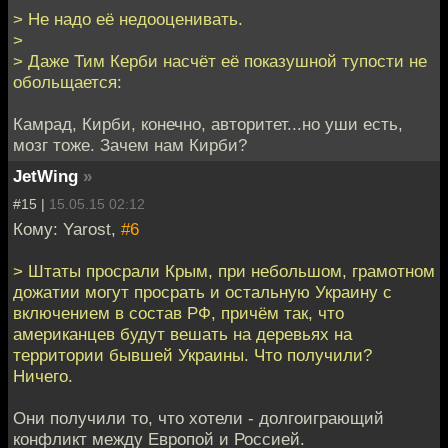
> Не надо её недооценивать.
>
> Даже Тим Керби насчёт её показушной тупости не
обольщается:
Камрад, Кирби, конечно, авторитет...но уши есть,
мозг тоже. Зачем нам Кирби?
JetWing
»
#15 |
15.05.15 02:12
Кому: Yarost,
#6
> Штаты просрали Крым, при небольшом, грамотном
дожатии могут просрать и остальную Украину с
включением в состав РФ, причём так, что
американцев будут вешать на деревьях на
территории бывшей Украины. Что получили?
Ничего.
Они получили то, что хотели - долгоиграющий
конфликт между Европой и Россией.