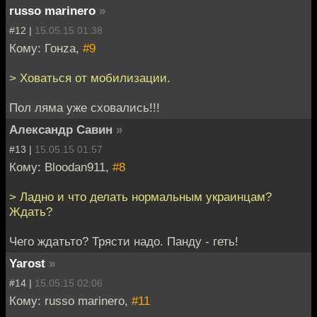
russo marinero
»
#12 |
15.05.15 01:38
Кому: Гонzа,
#9
> Ховаться от мобилизации.
Пол ляма уже сховались!!!
Александр Савин
»
#13 |
15.05.15 01:57
Кому: Bloodan911,
#8
> Ладно и что делать нормальным украинцам?
Ждать?
Чего ждатьто? Трясти надо. Панду - геть!
Yarost
»
#14 |
15.05.15 02:06
Кому: russo marinero,
#11