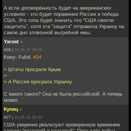
А если договорённость будет на американских
условиях - это будет поражение России и победа
США. Это типа будет значить что "США смогли
защитить", хотя эта "защита" отправила Украину на
самое дно зловонной выгребной ямы.
Yarost
»
#26 |
15.05.15 08:25
Кому: Fullof,
#24
> Штаты просрали Крым
>
> А Россия просрала Украину.
С какого такого? Она не была российской. А теперь
может.
Купец
»
#27 |
15.05.15 08:32
США уверенно реализуют проверенную временем
тактику "разделяй и властвуй". Пока идёт война,