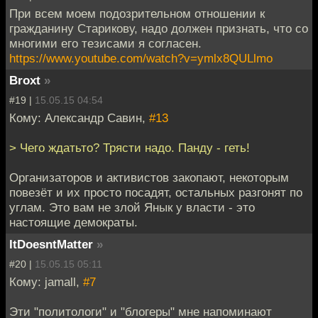
При всем моем подозрительном отношении к
гражданину Старикову, надо должен признать, что со
многими его тезисами я согласен.
https://www.youtube.com/watch?v=ymlx8QULlmo
Broxt
»
#19 |
15.05.15 04:54
Кому: Александр Савин,
#13
> Чего ждатьто? Трясти надо. Панду - геть!
Организаторов и активистов закопают, некоторым
повезёт и их просто посадят, остальных разгонят по
углам. Это вам не злой Янык у власти - это
настоящие демократы.
ItDoesntMatter
»
#20 |
15.05.15 05:11
Кому: jamall,
#7
Эти "политологи" и "блогеры" мне напоминают