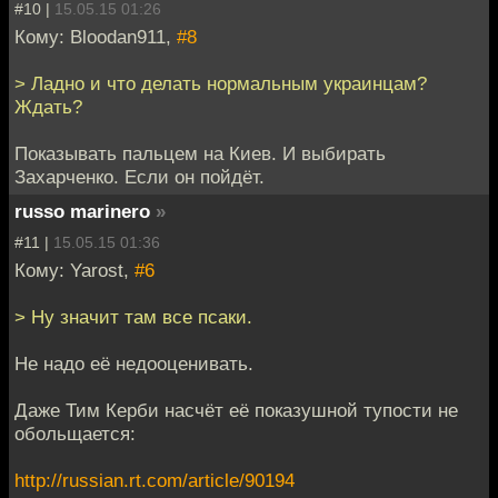
#10 |
15.05.15 01:26
Кому: Bloodan911,
#8
> Ладно и что делать нормальным украинцам?
Ждать?
Показывать пальцем на Киев. И выбирать
Захарченко. Если он пойдёт.
russo marinero
»
#11 |
15.05.15 01:36
Кому: Yarost,
#6
> Ну значит там все псаки.
Не надо её недооценивать.
Даже Тим Керби насчёт её показушной тупости не
обольщается:
http://russian.rt.com/article/90194