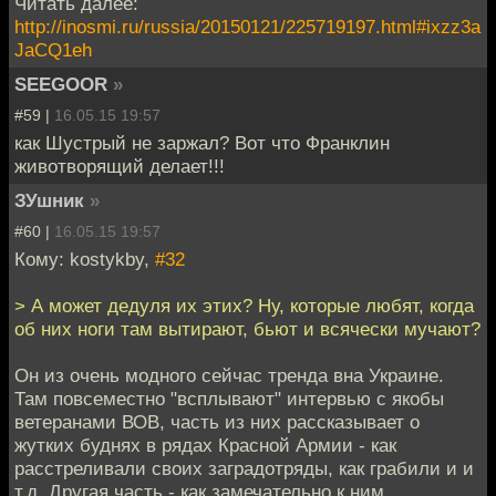
Читать далее:
http://inosmi.ru/russia/20150121/225719197.html#ixzz3a
JaCQ1eh
SEEGOOR
»
#59 |
16.05.15 19:57
как Шустрый не заржал? Вот что Франклин
животворящий делает!!!
ЗУшник
»
#60 |
16.05.15 19:57
Кому: kostykby,
#32
> А может дедуля их этих? Ну, которые любят, когда
об них ноги там вытирают, бьют и всячески мучают?
Он из очень модного сейчас тренда вна Украине.
Там повсеместно "всплывают" интервью с якобы
ветеранами ВОВ, часть из них рассказывает о
жутких буднях в рядах Красной Армии - как
расстреливали своих заградотряды, как грабили и и
т.д. Другая часть - как замечательно к ним