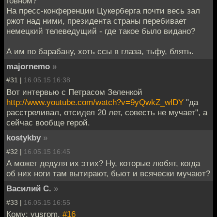
говном?
На пресс-конференции Цукерберга почти весь зал
ржот над ними, президента страны перебивает
немецкий телеведущий - где такое было видано?
А им по барабану, хоть ссы в глаза, тьфу, блять.
majornemo
»
#31 |
16.05.15 16:38
Вот интервью с Петрасом Зеленкой
http://www.youtube.com/watch?v=9yQwkZ_wlDY
"да
расстреливал, отсидел 20 лет, совесть не мучает", а
сейчас вообще герой.
kostykby
»
#32 |
16.05.15 16:45
А может дедуля их этих? Ну, которые любят, когда
об них ноги там вытирают, бьют и всячески мучают?
Василий С.
»
#33 |
16.05.15 16:55
Кому: yusrom,
#16