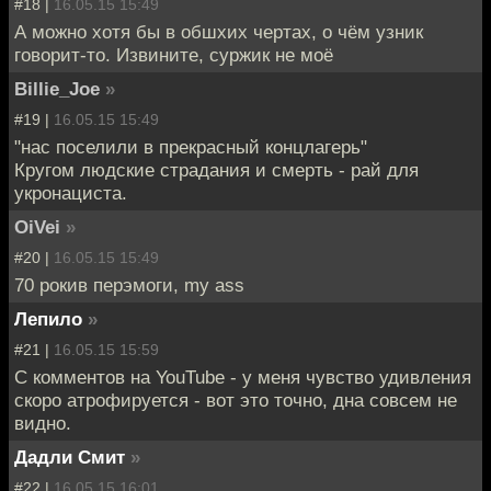
#18 |
16.05.15 15:49
А можно хотя бы в обшхих чертах, о чём узник
говорит-то. Извините, суржик не моё
Billie_Joe
»
#19 |
16.05.15 15:49
"нас поселили в прекрасный концлагерь"
Кругом людские страдания и смерть - рай для
укронациста.
OiVei
»
#20 |
16.05.15 15:49
70 рокив перэмоги, my ass
Лепило
»
#21 |
16.05.15 15:59
С комментов на YouTube - у меня чувство удивления
скоро атрофируется - вот это точно, дна совсем не
видно.
Дадли Смит
»
#22 |
16.05.15 16:01