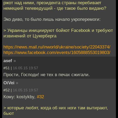
ржот над ними, президента страны перебивает
немецкий телеведущий - где такое было видано?
Эко диво, то было лишь начало укроперемоги:
> Украинцы инициируют бойкот Facebook и требуют
извинений от Цукерберга
https://news.mail.ru/inworld/ukraine/society/22043374/
https://www.facebook.com/events/1605888553019803/
asef
»
#51 |
16.05.15 19:57
Прости, Господи! не тех в печах сжигали.
OiVei
»
#52 |
16.05.15 19:57
Кому: kostykby,
#32
> которые любят, когда об них ноги там вытирают,
бьют