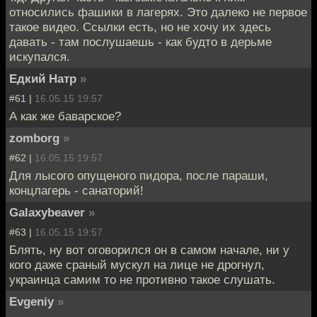
относились фашики в лагерях. Это далеко не первое
такое видео. Ссылки есть, но не хочу их здесь
давать - там послушаешь - как будто в дерьме
искупался.
Едкий Натр
»
#61 |
16.05.15 19:57
А как же баварское?
zomborg
»
#62 |
16.05.15 19:57
Для лысого опущеного пидора, после параши,
концлагерь - санаторий!
Galaxybeaver
»
#63 |
16.05.15 19:57
Блять, ну вот оговорился он в самом начале, ни у
кого даже сраный мускул на лице не дрогнул,
украинца самим то не противно такое слушать.
Evgeniy
»