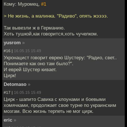
Кому: Муромец,
#1
> Не жизнь, а малинка. "Радиво", опять жээээ.
Так вывезли ж в Германию.
Хоть тушкой,как говорится,хоть чучелком.
yusrom
»
#16 |
16.05.15 15:49
Укронацист говорит еврею Шустеру: "Радио, свет..
Понимаете как оно там было?".
И еврей Шустер кивает.
Цирк!
Detomaso
»
#17 |
16.05.15 15:49
Цирк - шапито Савика с клоунами и боевыми
хомячками, продолжает свое турне по украинским
мозгам. Всю жизнь терпеть не мог цирк.
eric
»