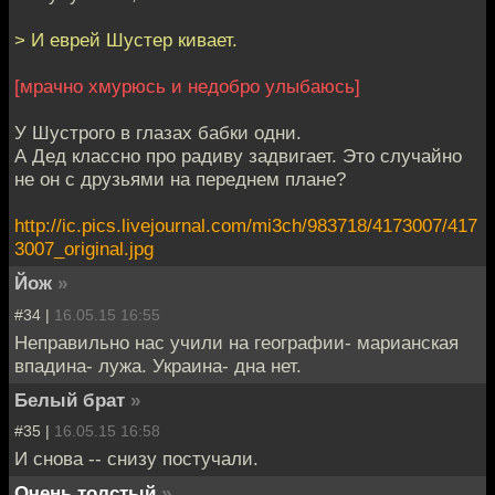
> И еврей Шустер кивает.
[мрачно хмурюсь и недобро улыбаюсь]
У Шустрого в глазах бабки одни.
А Дед классно про радиву задвигает. Это случайно
не он с друзьями на переднем плане?
http://ic.pics.livejournal.com/mi3ch/983718/4173007/417
3007_original.jpg
Йож
»
#34 |
16.05.15 16:55
Неправильно нас учили на географии- марианская
впадина- лужа. Украина- дна нет.
Белый брат
»
#35 |
16.05.15 16:58
И снова -- снизу постучали.
Очень толстый
»