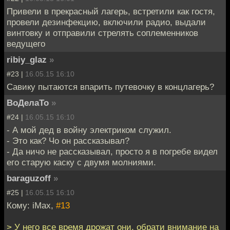
Привели в прекрасный лагерь, встретили как гостя,
провели дезинфекцию, включили радио, выдали
винтовку и отправили стрелять соплеменников
ведущего
ribiy_glaz
»
#23 |
16.05.15 16:10
Савику пытаются впарить путевочку в концлагерь?
ВоДелаТо
»
#24 |
16.05.15 16:10
- А мой дед в войну электриком служил.
- Это как? Чо он рассказывал?
- Да ничо не рассказывал, просто я в погребе видел
его старую каску с двумя молниями.
baraguzoff
»
#25 |
16.05.15 16:10
Кому: iMax,
#13
> У него все время дрожат они, обрати внимание на