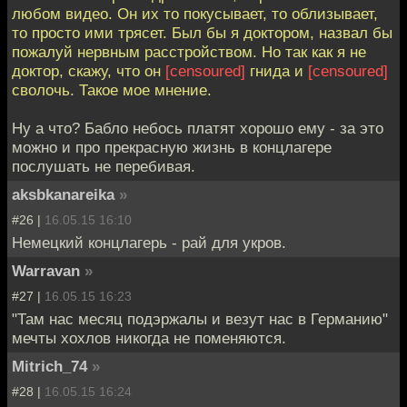
любом видео. Он их то покусывает, то облизывает,
то просто ими трясет. Был бы я доктором, назвал бы
пожалуй нервным расстройством. Но так как я не
доктор, скажу, что он
[censoured]
гнида и
[censoured]
сволочь. Такое мое мнение.
Ну а что? Бабло небось платят хорошо ему - за это
можно и про прекрасную жизнь в концлагере
послушать не перебивая.
aksbkanareika
»
#26 |
16.05.15 16:10
Немецкий концлагерь - рай для укров.
Warravan
»
#27 |
16.05.15 16:23
"Там нас месяц подэржалы и везут нас в Германию"
мечты хохлов никогда не поменяются.
Mitrich_74
»
#28 |
16.05.15 16:24