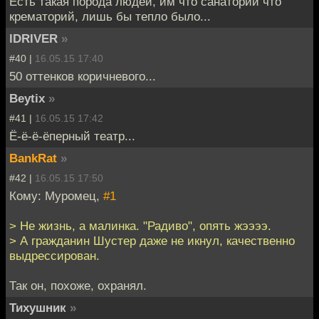
Есть такая порода людей, им что санаторий что
крематорий, лишь бы тепло было...
lDRIVER
»
#40 |
16.05.15 17:40
50 оттенков коричневого...
Beytix
»
#41 |
16.05.15 17:42
Ё-ё-ё-ёперный театр...
BankRat
»
#42 |
16.05.15 17:50
Кому: Муромец,
#1
> Не жизнь, а малинка. "Радиво", опять жээээ.
> А гражданин Шустер даже не икнул, качественно
выдрессирован.
Так он, похоже, охранял.
Тиxyшник
»