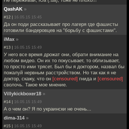
Не переживай, Юа (.ua), тоже не плохо!!!
QashAK
»
#12 |
16.05.15 15:45
Да он поди рассказывает про лагеря где фашисты
готовили бандеровцев на "борьбу с фашистами".
iMax
»
#13 |
16.05.15 15:49
У него все время дрожат они, обрати внимание на
любом видео. Он их то покусывает, то облизывает,
то просто ими трясет. Был бы я доктором, назвал бы
пожалуй нервным расстройством. Но так как я не
доктор, скажу, что он
[censoured]
гнида и
[censoured]
сволочь. Такое мое мнение.
Villykickboxer18
»
#14 |
16.05.15 15:49
А о чем он? Я по украински не очень...
dima-314
»
#15 |
16.05.15 15:49