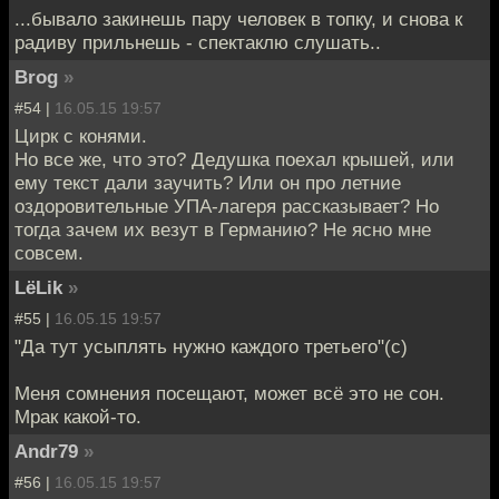
...бывало закинешь пару человек в топку, и снова к
радиву прильнешь - спектаклю слушать..
Brog
»
#54 |
16.05.15 19:57
Цирк с конями.
Но все же, что это? Дедушка поехал крышей, или
ему текст дали заучить? Или он про летние
оздоровительные УПА-лагеря рассказывает? Но
тогда зачем их везут в Германию? Не ясно мне
совсем.
LёLik
»
#55 |
16.05.15 19:57
"Да тут усыплять нужно каждого третьего"(с)
Меня сомнения посещают, может всё это не сон.
Мрак какой-то.
Andr79
»
#56 |
16.05.15 19:57