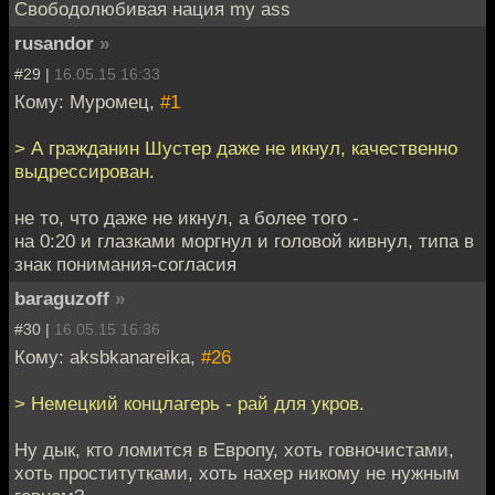
Свободолюбивая нация my ass
rusandor
»
#29 |
16.05.15 16:33
Кому: Муромец,
#1
> А гражданин Шустер даже не икнул, качественно
выдрессирован.
не то, что даже не икнул, а более того -
на 0:20 и глазками моргнул и головой кивнул, типа в
знак понимания-согласия
baraguzoff
»
#30 |
16.05.15 16:36
Кому: aksbkanareika,
#26
> Немецкий концлагерь - рай для укров.
Ну дык, кто ломится в Европу, хоть говночистами,
хоть проститутками, хоть нахер никому не нужным