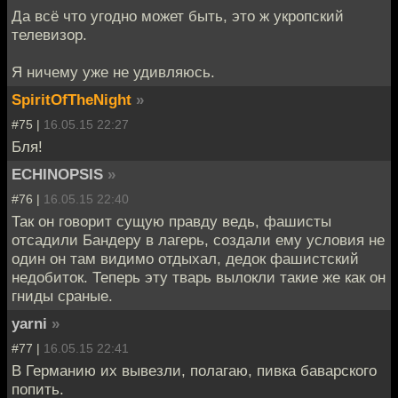
Да всё что угодно может быть, это ж укропский
телевизор.
Я ничему уже не удивляюсь.
SpiritOfTheNight
»
#75 |
16.05.15 22:27
Бля!
ECHINOPSIS
»
#76 |
16.05.15 22:40
Так он говорит сущую правду ведь, фашисты
отсадили Бандеру в лагерь, создали ему условия не
один он там видимо отдыхал, дедок фашистский
недобиток. Теперь эту тварь вылокли такие же как он
гниды сраные.
yarni
»
#77 |
16.05.15 22:41
В Германию их вывезли, полагаю, пивка баварского
попить.