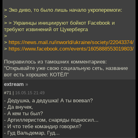
> Эко диво, то было лишь начало укроперемоги:
>
> > Украинцы инициируют бойкот Facebook и
требуют извинений от Цукерберга
>
>
https://news.mail.ru/inworld/ukraine/society/22043374/
>
https://www.facebook.com/events/1605888553019803/
Понравилось из тамошних комментариев:
"Открывайте уже свою социальную сеть, название
вот есть хорошее: КОТЁЛ"
extream
»
#71 |
16.05.15 21:49
- Дедушка, а дедушка! А ты воевал?
- Да внучек,
- А кем ты был?
- Артиллеристом, снаряды подносил...
- И что тебе командир говорил?
- Гуд Вальдемар, Гуд...