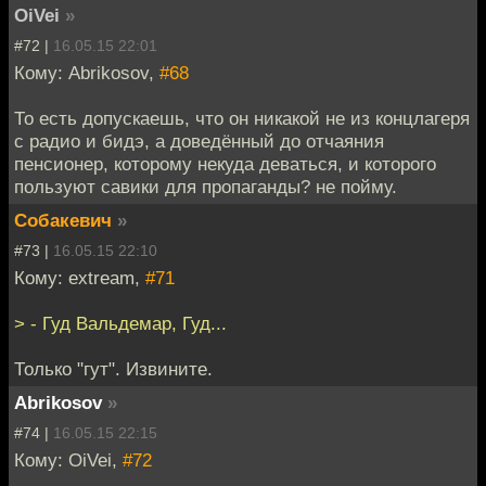
OiVei
»
#72 |
16.05.15 22:01
Кому: Abrikosov,
#68
То есть допускаешь, что он никакой не из концлагеря
с радио и бидэ, а доведённый до отчаяния
пенсионер, которому некуда деваться, и которого
пользуют савики для пропаганды? не пойму.
Собакевич
»
#73 |
16.05.15 22:10
Кому: extream,
#71
> - Гуд Вальдемар, Гуд...
Только "гут". Извините.
Abrikosov
»
#74 |
16.05.15 22:15
Кому: OiVei,
#72