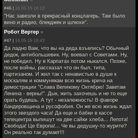
#46 |
16.05.15 18:13
"Нас завезли в прекрасный концлагерь. Там было
вино и радио, блекджек и шлюхи".
Робот Вертер
»
#47 |
16.05.15 18:43
Да ладно Вам, что вы на деда взъелись? Обычный
дедок, антибольшевик. Ну, воевал с Советами. Ну,
не победил. Ну в Карпатах потом ныкался. Позже,
после войны, рассказал что он был, типа,
партизаном. И жил так с ненавистью в душе к
москалям и коммунякам всю жизнь крича на
демострации "Слава Великому Октябрю! Заветам
Ленина - верны!". Дык, жить захочешь и не то еще
орать будешь. А тут - незалежность! В фаворе
бандеровщина и русофобия. Он же всю жизнь ждал
этого звездого часа! Да еще и бабки в кассе
телецентра выпишут на две сайки хлеба... Лепота!
Свобода! Це Европа!... Че вы дедушку-то журите?
Он реально так думает!!!