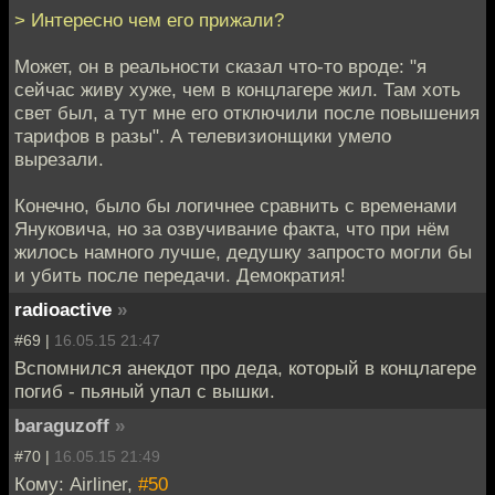
> Интересно чем его прижали?
Может, он в реальности сказал что-то вроде: "я
сейчас живу хуже, чем в концлагере жил. Там хоть
свет был, а тут мне его отключили после повышения
тарифов в разы". А телевизионщики умело
вырезали.
Конечно, было бы логичнее сравнить с временами
Януковича, но за озвучивание факта, что при нём
жилось намного лучше, дедушку запросто могли бы
и убить после передачи. Демократия!
radioactive
»
#69 |
16.05.15 21:47
Вспомнился анекдот про деда, который в концлагере
погиб - пьяный упал с вышки.
baraguzoff
»
#70 |
16.05.15 21:49
Кому: Airliner,
#50