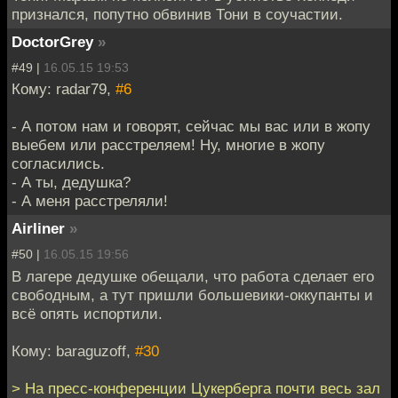
признался, попутно обвинив Тони в соучастии.
DoctorGrey
»
#49 |
16.05.15 19:53
Кому: radar79,
#6
- А потом нам и говорят, сейчас мы вас или в жопу
выебем или расстреляем! Ну, многие в жопу
согласились.
- А ты, дедушка?
- А меня расстреляли!
Airliner
»
#50 |
16.05.15 19:56
В лагере дедушке обещали, что работа сделает его
свободным, а тут пришли большевики-оккупанты и
всё опять испортили.
Кому: baraguzoff,
#30
> На пресс-конференции Цукерберга почти весь зал