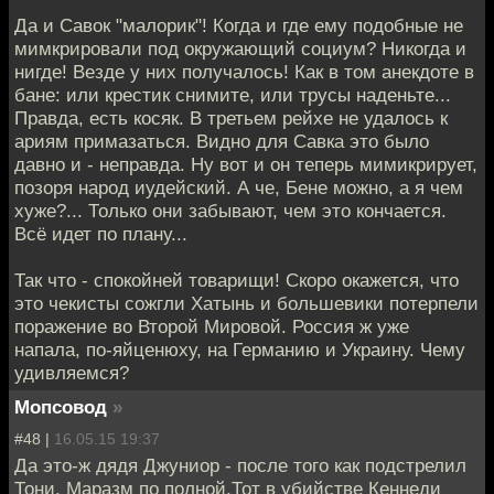
Да и Савок "малорик"! Когда и где ему подобные не
мимкрировали под окружающий социум? Никогда и
нигде! Везде у них получалось! Как в том анекдоте в
бане: или крестик снимите, или трусы наденьте...
Правда, есть косяк. В третьем рейхе не удалось к
ариям примазаться. Видно для Савка это было
давно и - неправда. Ну вот и он теперь мимикрирует,
позоря народ иудейский. А че, Бене можно, а я чем
хуже?... Только они забывают, чем это кончается.
Всё идет по плану...
Так что - спокойней товарищи! Скоро окажется, что
это чекисты сожгли Хатынь и большевики потерпели
поражение во Второй Мировой. Россия ж уже
напала, по-яйценюху, на Германию и Украину. Чему
удивляемся?
Мопсовод
»
#48 |
16.05.15 19:37
Да это-ж дядя Джуниор - после того как подстрелил
Тони. Маразм по полной.Тот в убийстве Кеннеди