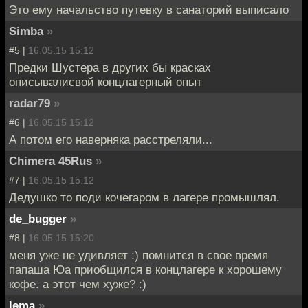
Это ему начальство путевку в санаторий выписало
Simba
»
#5 |
16.05.15 15:12
Предки Шустера в других бы красках
описывалисвой концлагерный опыт
radar79
»
#6 |
16.05.15 15:12
А потом его наверняка расстреляли...
Chimera 45Rus
»
#7 |
16.05.15 15:12
Дедушко то поди кочегаром в лагере промышлял.
de_bugger
»
#8 |
16.05.15 15:20
меня уже не удивляет :) помнится в свое время
папаша Юа приобщился в концлагере к хорошему
кофе. а этот чем хуже? :)
lema
»