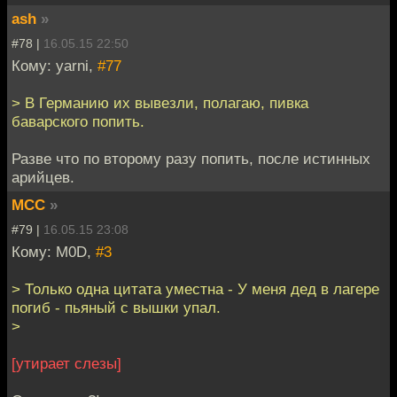
ash
»
#78 |
16.05.15 22:50
Кому: yarni,
#77
> В Германию их вывезли, полагаю, пивка
баварского попить.
Разве что по второму разу попить, после истинных
арийцев.
MCC
»
#79 |
16.05.15 23:08
Кому: M0D,
#3
> Только одна цитата уместна - У меня дед в лагере
погиб - пьяный с вышки упал.
>
[утирает слезы]