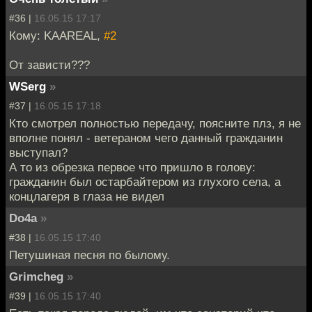
#36 |
16.05.15 17:17
Кому: KAAREAL,
#2
От зависти???
WSerg
»
#37 |
16.05.15 17:18
Кто смотрел полностью передачу, поясните плз, я не
вполне понял - ветераном чего данный гражданин
выступал?
А то из обрезка первое что пришло в голову:
гражданин был остарбайтером из глухого села, а
концлагеря в глаза не видел
Do4a
»
#38 |
16.05.15 17:40
Петушиная песня по былому.
Grimcheg
»
#39 |
16.05.15 17:40