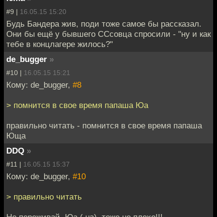
#9 |
16.05.15 15:20
Будь Бандера жив, поди тоже самое бы рассказал.
Они бы ещё у бывшего ССсовца спросили - "ну и как
тебе в концлагере жилось?"
de_bugger
»
#10 |
16.05.15 15:21
Кому: de_bugger,
#8
> помнится в свое время папаша Юа
правильно читать - помнится в свое время папаша
Юща
DDQ
»
#11 |
16.05.15 15:37
Кому: de_bugger,
#10
> правильно читать