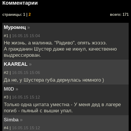
Комментарии
cтраницы: 1 |
2
всего: 171
Муромец
»
#1 |
16.05.15 15:04
Не жизнь, а малинка. "Радиво", опять жээээ.
А гражданин Шустер даже не икнул, качественно
выдрессирован.
KAAREAL
»
#2 |
16.05.15 15:06
Да не, у Шустера губа дернулась немного )
M0D
»
#3 |
16.05.15 15:12
Только одна цитата уместна - У меня дед в лагере
погиб - пьяный с вышки упал.
Simba
»
#4 |
16.05.15 15:12