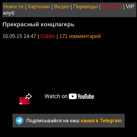
Новости
|
Картинки
|
Видео
|
Переводы
|
Магазин
|
VIP
клуб
Прекрасный концлагерь
16.05.15 14:47
|
Goblin
|
171 комментарий
Подписывайся на наш
канал в Telegram