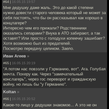
#64 |
16.05.15 19:57
Мне дедушку даже жаль. Это до какой степени
нужно довести старого человека который не может за
себя постоять, что бы он рассказывал как хорошо в
концлагере?
Интересно чем его прижали? Родственники
оказались сепарами? Внука в АТО забирают, а так
оставят? Или просто с голодухи копеечку зашибает?
Хотя возможно был из предателей.
Посмотрю передачу целиком. Заело.
Иван Агеев
»
#65 |
16.05.15 20:19
"А потом нас повэзли у Гэрманию, вот". Ага. Голубая
мечта. Похеру как. Через "замечательный
конслагерь", через гос переворот и гражданскую
войну, но лишь бы "у Германию".
Koltan
»
#66 |
16.05.15 20:52
Какое-то лицо у дедушки знакомое... А это не он