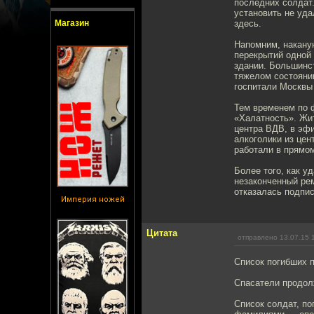
последних солдат.
установить не уда
Магазин
здесь.
Напомним, накану
перекрытий одной 
здании. Большинс
тяжелом состояни
госпитали Москвы
Тем временем по 
«Халатность». Жи
центра ВДВ, в эфи
алкоголики из цен
работали в прямо
Более того, как у
незаконченный ре
отказалась подпи
Империя ножей
Цитата
отправлено 13.07.15 
Список погибших 
Спасатели продол
Список солдат, п