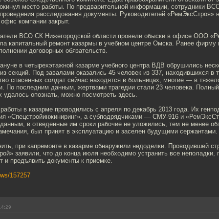
окинул место работы. По предварительной информации, сотрудники ВС
проведения расследования документы. Руководителей «РемЭксСтроя» н
 офис компании закрыт.
атели ВСО СК Нижегородской области провели обыски в офисе ООО «Р
ла капитальный ремонт казармы в учебном центре Омска. Ранее фирму н
олнении договорных обязательств.
кануне в четырехэтажной казарме учебного центра ВДВ обрушились неск
из секций. Под завалами оказались 45 человек из 337, находившихся в 
тво спасенных солдат сейчас находятся в больницах, многие — в тяжел
и. По последним данным, жертвами трагедии стали 23 человека. Полный
х удалось опознать, можно посмотреть здесь.
работы в казарме проводились с апреля по декабрь 2013 года. Их генп
ия «Спецстройинжиниринг», а субподрядчиками — СМУ-916 и «РемЭксСт
анным, в отведенные им сроки рабочие не уложились, тем не менее объ
амечания, был принят в эксплуатацию и заселен будущими сержантами.
нить, при капремонте в казарме обнаружили недоделки. Проводившей ст
ой» заявили, что до конца июля необходимо устранить все неполадки, 
т и предъявить документы к приемке.
news/157257
14:29