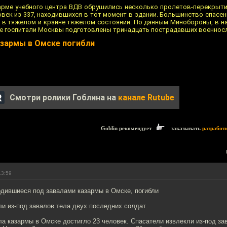
арме учебного центра ВДВ обрушились несколько пролетов-перекрытий
век из 337, находившихся в тот момент в здании. Большинство спасе
 — в тяжелом и крайне тяжелом состоянии. По данным Минобороны, в н
е госпитали Москвы подготовлены тринадцать пострадавших военнос
азармы в Омске погибли
Смотри ролики Гоблина на
канале Rutube
Goblin рекомендует
заказывать
разработ
13:59
одившиеся под завалами казармы в Омске, погибли
и из-под завалов тела двух последних солдат.
а казармы в Омске достигло 23 человек. Спасатели извлекли из-под за