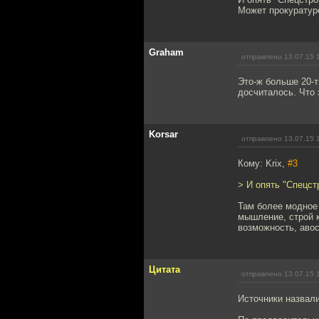
Может прокуратуре
Graham
отправлено 13.07.15 
Это-ж больше 20-
досчиталось. Что 
Korsar
отправлено 13.07.15 
Кому: Krix,
#3
> И опять "Спецст
Там более модное 
мышление, строй к
возможность, авос
Цитата
отправлено 13.07.15 
Источники назвал