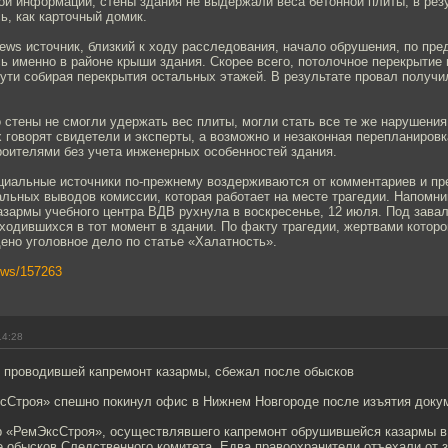
й информации, стены здания не выдержали веса бетонной плиты, в резу
, как карточный домик.
ews источник, близкий к ходу расследования, начало обрушения, по пр
ь именно в районе крыши здания. Скорее всего, потолочное перекрытие
пути собирая перекрытия остальных этажей. В результате провал получи
о стены не смогли удержать вес плиты, могли стать все те же нарушени
х говорят свидетели и эксперты, а возможно и незаконная перепланировк
роителями без учета инженерных особенностей здания.
циальные источники по-прежнему воздерживаются от комментариев и п
ьных выводов комиссии, которая работает на месте трагедии. Напомним
зармы учебного центра ВДВ рухнула в воскресенье, 12 июля. Под зава
аходившихся в тот момент в здании. По факту трагедии, жертвами которо
ено уголовное дело по статье «Халатность».
news/157263
14:28
, проводившей капремонт казармы, сбежал после обысков
сСтроя» спешно покинул офис в Нижнем Новгороде после изъятия доку
р «РемЭксСтроя», осуществлявшего капремонт обрушившейся казармы в
 обысков Следственного комитета. Едва правоохранители отъехали от 