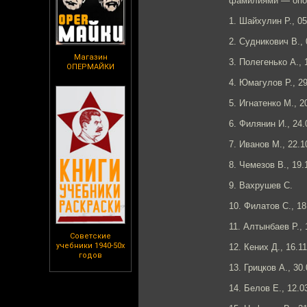
фамилиями — опоз
1. Шайхулин Р., 05
2. Судникович В., 
Магазин
3. Полегенько А., 
ОПЕРМАЙКИ
4. Юмагулов Р., 2
5. Игнатенко М., 2
6. Филянин И., 24.
7. Иванов М., 22.1
8. Чемезов В., 19.
9. Вахрушев С.
10. Филатов С., 18
11. Алтынбаев Р., 
Советские
учебники 1940-50х
12. Кених Д., 16.1
годов
13. Грицков А., 30
14. Белов Е., 12.0