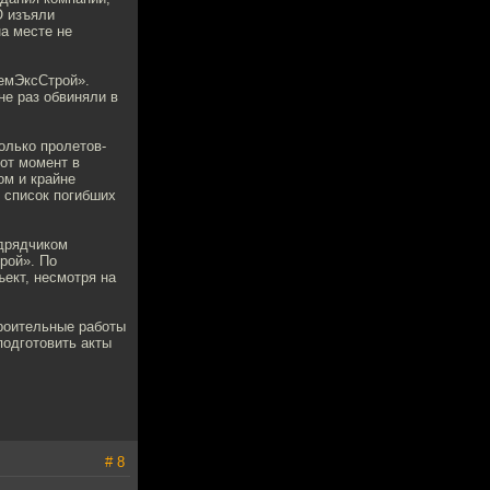
О изъяли
а месте не
емЭксСтрой».
е раз обвиняли в
олько пролетов-
тот момент в
ом и крайне
 список погибших
одрядчиком
рой». По
ект, несмотря на
роительные работы
подготовить акты
# 8