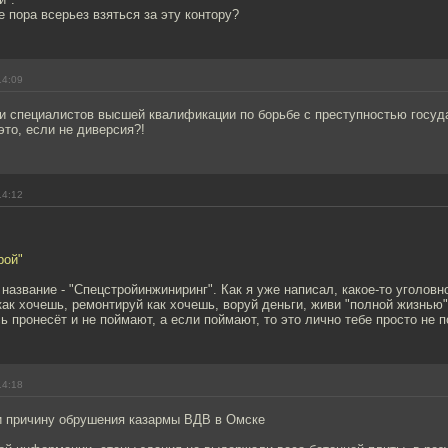
 пора всерьез взяться за эту контору?
14:09
ти специалистов высшей квалификации по борьбе с преступностью госуд
это, если не диверсия?!
14:12
рой"
название - "Спецстройинжиниринг". Как я уже написал, какое-то уголовн
ак хочешь, ремонтируй как хочешь, воруй деньги, живи "полной жизнью"
ь пронесёт и не поймают, а если поймают, то это лично тебе просто не п
14:18
и причину обрушения казармы ВДВ в Омске