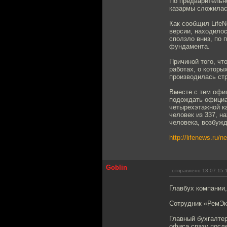
По предварительно
казармы сложилась
Как сообщил LifeN
версии, находилос
сползло вниз, по 
фундамента.
Причиной того, чт
работах, о которы
производилась ст
Вместе с тем офи
подождать официал
четырехэтажной ка
человек из 337, н
человека, возбужд
http://lifenews.ru/
Goblin
отправлено 13.07.15 
Главбух компании
Сотрудник «РемЭк
Главный бухгалте
офиса сразу после