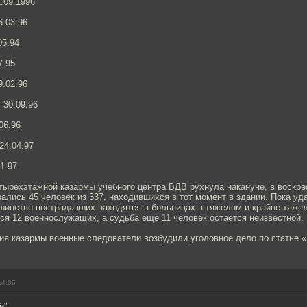
1.09.1996
6.03.96
05.94
7.95
9.02.96
 30.09.96
06.96
24.04.97
1.97.
тырехэтажной казармы учебного центра ВДВ рухнула накануне, в воскре
ались 45 человек из 337, находившихся в тот момент в здании. Пока уд
ьшинство пострадавших находятся в больницах в тяжелом и крайне тяже
ся 12 военнослужащих, а судьба еще 11 человек остается неизвестной.
ия казармы военные следователи возбудили уголовное дело по статье «
14:06
й".