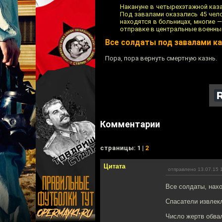
Накануне в четырехэтажной каз
Под завалами оказались 45 чело
находятся в больницах, многие
отправке в центральные военны
Все солдаты под завалами к
Пора, пора вернуть смертную казнь.
Комментарии
cтраницы: 1 |
2
Цитата
отправлено 13.07.15 
Все солдаты, нах
Спасатели извлекл
Число жертв обвал