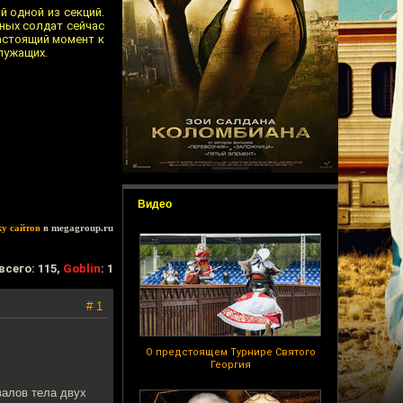
 одной из секций.
нных солдат сейчас
астоящий момент к
лужащих.
Видео
ку сайтов
в megagroup.ru
всего: 115,
Goblin
: 1
# 1
О предстоящем Турнире Святого
Георгия
валов тела двух