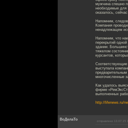
мужчина спешно п
необходимые для 
оказалось, сейчас
Напомним, следов
Компания проводи
ненадлежащем исп
Напомним, что на
перекрытий одной 
здании. Большинс
тяжелом состояни
курсантов, которы
Соответствующие 
выступала компан
предварительным д
многочисленные з
Как удалось выяс
фирме «РемЭксСтр
выполненных рабо
http://lifenews.ru/
ВоДелаТо
отправлено 13.07.15 