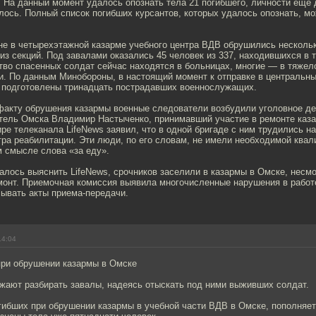
 На данный момент удалось опознать тела 21 погибшего, личности еще 
лось. Полный список погибших курсантов, которых удалось опознать, м
не в четырехэтажной казарме учебного центра ВДВ обрушились нескольк
из секций. Под завалами оказались 45 человек из 337, находившихся в 
тво спасенных солдат сейчас находятся в больницах, многие — в тяжел
и. По данным Минобороны, в настоящий момент к отправке в центральн
 подготовлены тринадцать пострадавших военнослужащих.
факту обрушения казармы военные следователи возбудили уголовное де
тель Омска Владимир Настыченко, принимавший участие в ремонте каз
ре телеканала LifeNews заявил, что в одной бригаде с ним трудились н
тра реабилитации. Эти люди, по его словам, не имели необходимой ква
м смысле слова «за еду».
далось выяснить LifeNews, срочников заселили в казармы в Омске, несмо
монт. Приемочная комиссия выявила многочисленные нарушения в работ
сывать акты приема-передачи.
14:04
при обрушении казармы в Омске
жают разбирать завалы, надеясь отыскать под ними выживших солдат.
огибших при обрушении казармы в учебной части ВДВ в Омске, пополняе