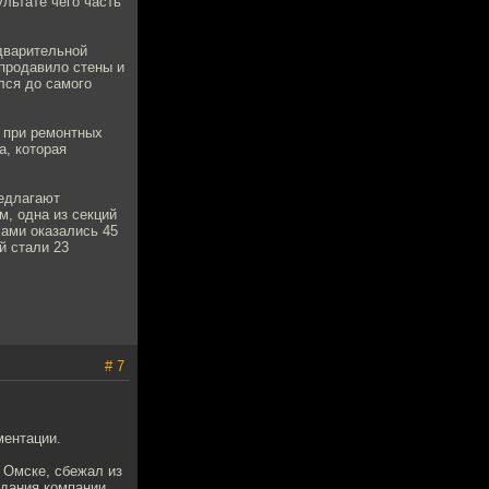
льтате чего часть
едварительной
 продавило стены и
лся до самого
я при ремонтных
а, которая
редлагают
, одна из секций
лами оказались 45
й стали 23
# 7
ментации.
 Омске, сбежал из
здания компании,