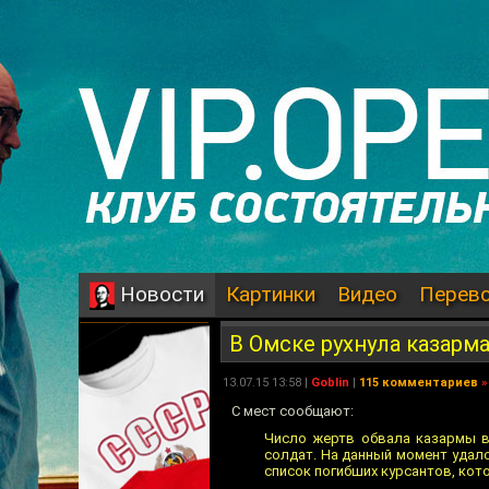
Картинки
Видео
Перев
Новости
В Омске рухнула казарм
13.07.15 13:58 |
Goblin
|
115 комментариев
»
С мест сообщают:
Число жертв обвала казармы в 
солдат. На данный момент удало
список погибших курсантов, кот