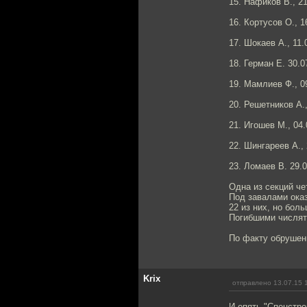
15. Нафиков В., 2
16. Кортусов О., 1
17. Шокаев А., 11.
18. Герман Е. 30.0
19. Мамлиев Ф., 0
20. Решетников А.,
21. Игошев М., 04.
22. Шингареев А., 
23. Ломаев В. 29.0
Одна из секций че
Под завалами оказ
22 из них, но бол
Погибшими числят
По факту обрушен
Krix
отправлено 13.07.15 
И опять "Спецстро