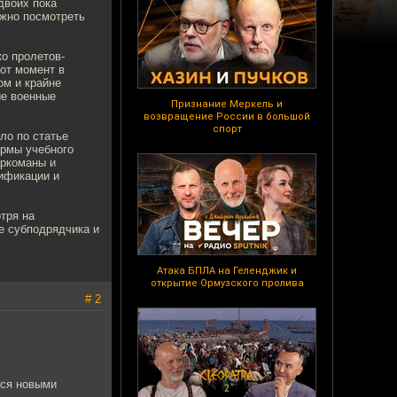
двоих пока
ожно посмотреть
о пролетов-
тот момент в
ом и крайне
ые военные
Признание Меркель и
возвращение России в большой
спорт
ло по статье
армы учебного
аркоманы и
лификации и
тря на
е субподрядчика и
Атака БПЛА на Геленджик и
открытие Ормузского пролива
# 2
тся новыми