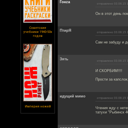
Гонzа
отправлено 03.08.15 
Он в этот день по
Советские
ПтирЯ
учебники 1940-50х
отправлено 03.08.15 
годов
Сам не забуду и д
Зять
отправлено 03.08.15 
И СКОРБИМ!!!!
Прости за капслок
идущий мимо
отправлено 03.08.15 
Империя ножей
Чтения жду с нете
татухи "Рыбинск 46