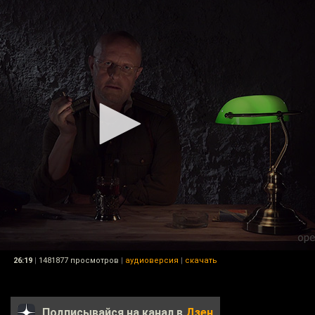
26:19
|
1481877 просмотров
|
аудиоверсия
|
скачать
Подписывайся на канал в
Дзен