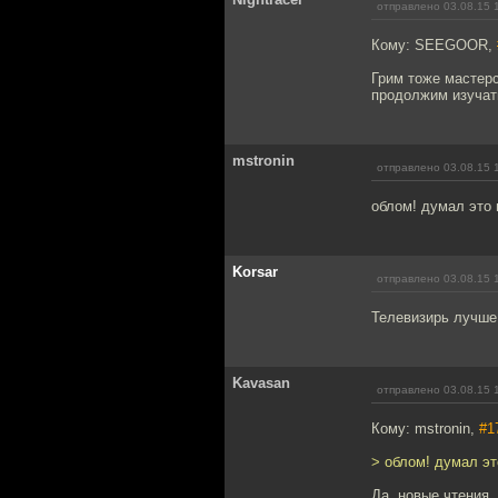
отправлено 03.08.15 
Кому: SEEGOOR,
Грим тоже мастерс
продолжим изучат
mstronin
отправлено 03.08.15 
облом! думал это
Korsar
отправлено 03.08.15 
Телевизирь лучше
Kavasan
отправлено 03.08.15 
Кому: mstronin,
#1
> облом! думал э
Да, новые чтения,