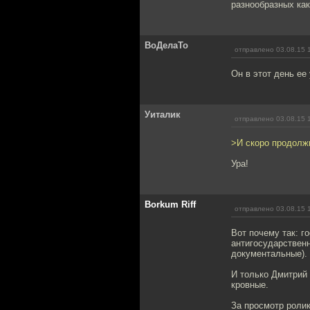
разнообразных как
ВоДелаТо
отправлено 03.08.15 
Он в этот день ее
Уиталик
отправлено 03.08.15 
>И скоро продолж
Ура!
Borkum Riff
отправлено 03.08.15 
Вот почему так: г
антигосударственн
документальные).
И только Дмитрий 
кровные.
За просмотр ролик