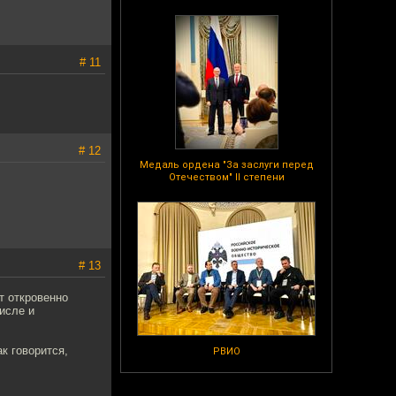
# 11
# 12
Медаль ордена "За заслуги перед
Отечеством" II степени
# 13
т откровенно
исле и
к говорится,
РВИО