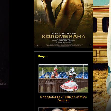
Видео
О предстоящем Турнире Святого
Георгия