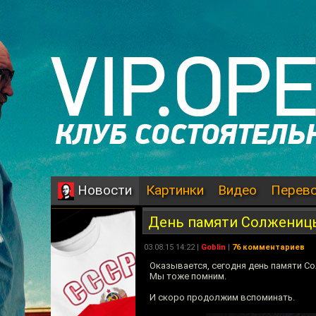
Картинки
Видео
Перев
Новости
День памяти Солжениц
03.08.15 14:22 |
Goblin
|
76 комментариев
Оказывается, сегодня день памяти С
Мы тоже помним.
И скоро продолжим вспоминать.