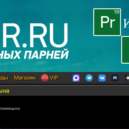
оды
Магазин
VIP
ына
олженицына.