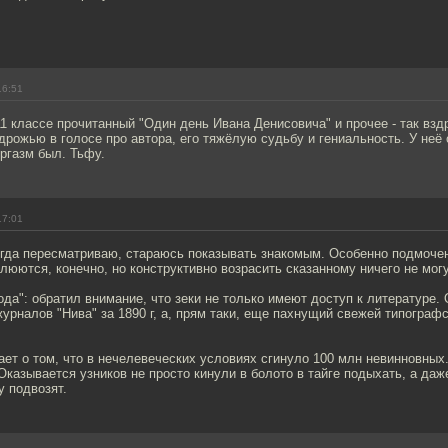
16:51
1 классе прочитанный "Один день Ивана Денисовича" и прочее - так взд
дрожью в голосе про автора, его тяжёлую судьбу и гениальность. У неё
оргазм был. Тьфу.
17:01
огда пересматриваю, стараюсь показывать знакомым. Особенно подмоч
люются, конечно, но конструктивно возрасить сказанному ничего не могу
да": обратил внимание, что зеки не только имеют доступ к литературе.
урналов "Нива" за 1890 г, а, прям таки, еще пахнущий свежей типограф
ает о том, что в нечелевеческих условиях сгинуло 100 млн невинновных.
Оказывается узников не просто кинули в болото в тайге подыхать, а да
 подвозят.