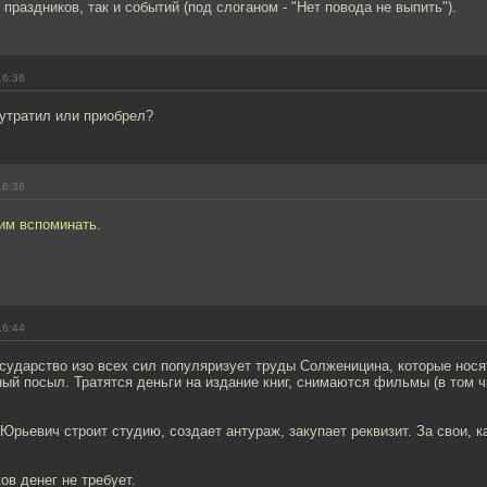
 праздников, так и событий (под слоганом - "Нет повода не выпить").
16:36
 утратил или приобрел?
16:36
им вспоминать.
16:44
осударство изо всех сил популяризует труды Солженицина, которые нося
ый посыл. Тратятся деньги на издание книг, снимаются фильмы (в том ч
Юрьевич строит студию, создает антураж, закупает реквизит. За свои, ка
ов денег не требует.