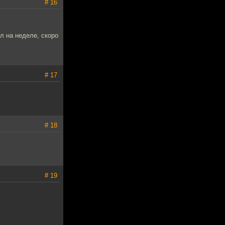
# 16
л на неделе, скоро
# 17
# 18
# 19