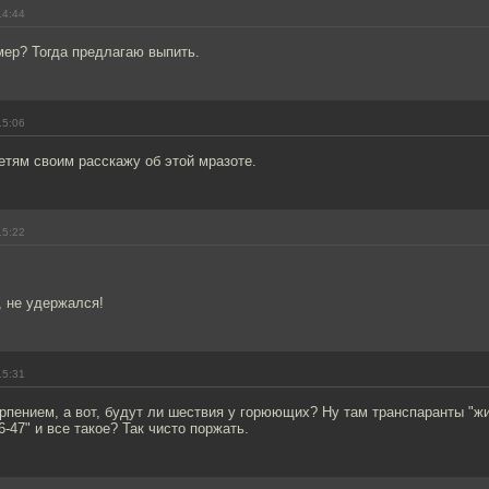
14:44
мер? Тогда предлагаю выпить.
15:06
етям своим расскажу об этой мразоте.
15:22
, не удержался!
15:31
рпением, а вот, будут ли шествия у горюющих? Ну там транспаранты "жи
-47" и все такое? Так чисто поржать.