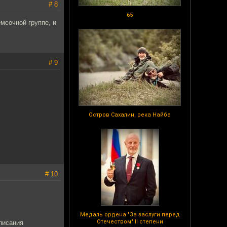
# 8
65
мсочной группе, и
# 9
Остров Сахалин, река Найба
# 10
Медаль ордена "За заслуги перед
Отечеством" II степени
писания