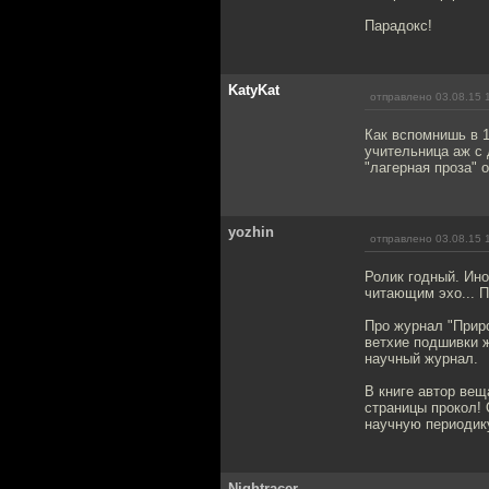
Парадокс!
KatyKat
отправлено 03.08.15 
Как вспомнишь в 1
учительница аж с 
"лагерная проза" 
yozhin
отправлено 03.08.15 
Ролик годный. Ин
читающим эхо... П
Про журнал "Приро
ветхие подшивки ж
научный журнал.
В книге автор вещ
страницы прокол! 
научную периодику
Nightracer