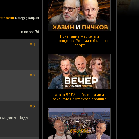
т магазин
в megagroup.ru
всего: 76
Признание Меркель и
возвращение России в большой
# 1
спорт
# 2
Атака БПЛА на Геленджик и
открытие Ормузского пролива
# 3
ч учудил. Надо