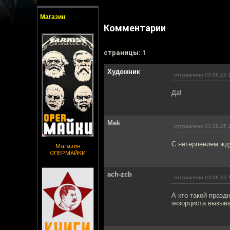
Магазин
Комментарии
cтраницы: 1
Художник
отправлено 03.08.15 
Да!
Mek
отправлено 03.08.15 
С нетерпением жд
Магазин
ОПЕРМАЙКИ
ach-zcb
отправлено 03.08.15 
А кто такой празд
экзорциста вызыва