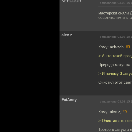
SEEGOOR
отправлено 03.08.15 
мастерски сняли Д
осветителям и гла
alex.z
отправлено 03.08.15 
Кому: ach-zcb,
#3
> А кто такой пра
Природа-матушка.
> И почему 3 авгу
Очистил этот свет
FatAndy
отправлено 03.08.15 
Кому: alex.z,
#9
> Очистил этот св
Третьего августа 