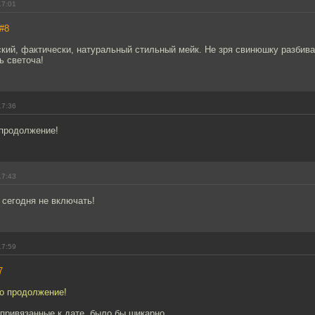
17:01
#8
кий, фактически, натуральный стильный мейк. Не зря свинюшку разбива
ь светоча!
17:36
 продолжение!
17:43
 сегодня не включать!
17:59
7
то продолжение!
 привязанные к дате, было бы шикарно.