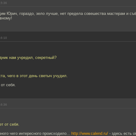
15:36
им Юрич, гораздо, зело лучше, нет предела совешества мастерам и съё
вному!
16:10
здник нам учредил, секретный?
ста, чего в этот день светыч учудил.
 от себя.
16:36
ет от себя.
много чего интересного происходило...
http://www.calend.ru/
- здесь есть о