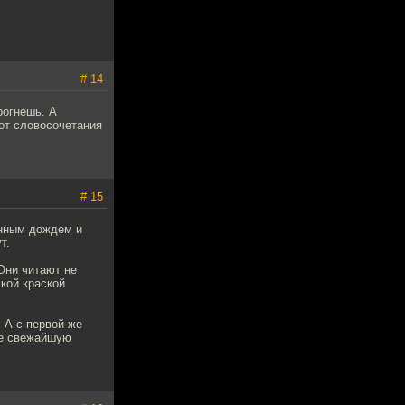
# 14
рогнешь. А
 от словосочетания
# 15
енным дождем и
т.
 Они читают не
ской краской
 А с первой же
же свежайшую