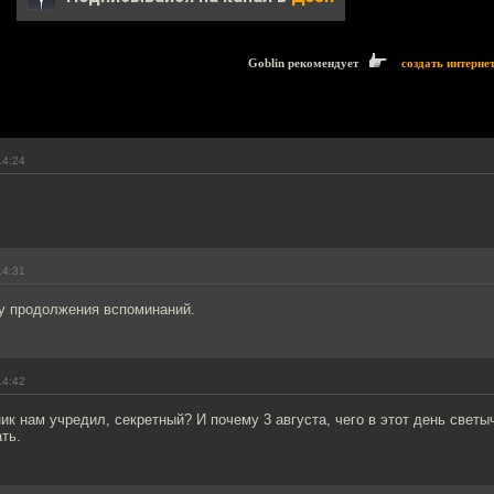
Goblin рекомендует
создать интерне
14:24
14:31
у продолжения вспоминаний.
14:42
ник нам учредил, секретный? И почему 3 августа, чего в этот день светы
ть.