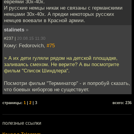
евреями 30х-40х.
И русские немцы никак не связаны с германскими
немцами 30х-40х. А предки некоторых русских
немцев воевали в Красной армии.
stalinets
»
#237 |
20.08.15 11:30
Кому: Fedorovich,
#75
> А их дети гуляли рядом на детской площадке,
заливаясь смехом. Не верите? А вы посмотрите
фильм "Список Шиндлера".
Посмотри фильм "Терминатор" - и попробуй сказать,
что боевых киборгов не существует.
cтраницы:
1
|
2
| 3
всего: 236
полезные ссылки