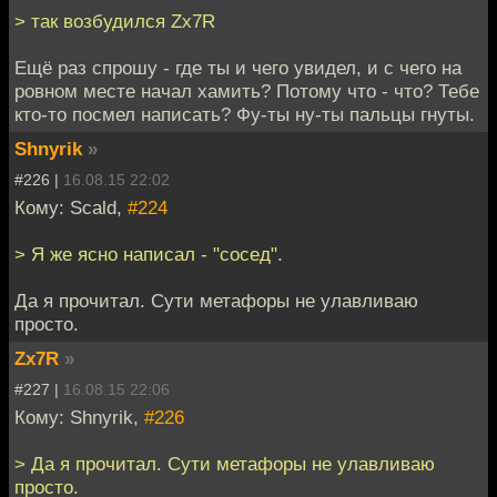
> так возбудился Zx7R
Ещё раз спрошу - где ты и чего увидел, и с чего на
ровном месте начал хамить? Потому что - что? Тебе
кто-то посмел написать? Фу-ты ну-ты пальцы гнуты.
Shnyrik
»
#226 |
16.08.15 22:02
Кому: Scald,
#224
> Я же ясно написал - "сосед".
Да я прочитал. Сути метафоры не улавливаю
просто.
Zx7R
»
#227 |
16.08.15 22:06
Кому: Shnyrik,
#226
> Да я прочитал. Сути метафоры не улавливаю
просто.