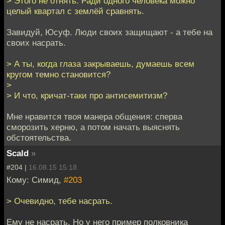
> Этого не отнять. Ради одного человека можно
целый квартал с землёй сравнять.
Завидуй, Юсуф. Люди своих защищают - а тебе на
своих насрать.
> А ты, когда глаза закрываешь, думаешь всем
кругом темно становится?
>
> И что, кричат-таки про антисемитизм?
Мне нравится твоя манера общения: сперва
сморозить херню, а потом начать выяснять
обстоятельства.
Scald
»
#204 |
16.08.15 15:18
Кому: Симид,
#203
> Очевидно, тебе насрать.
Ему не насрать. Но у него пример полковника