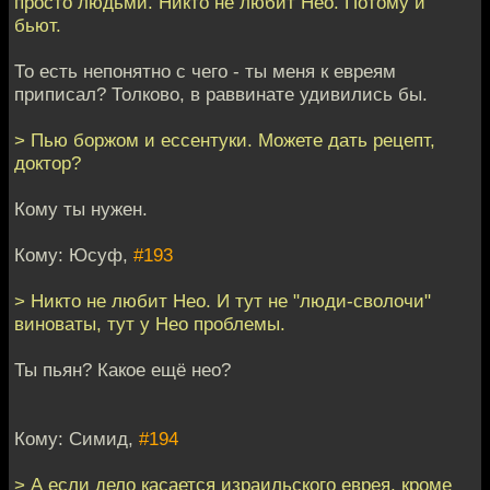
просто людьми. Никто не любит Нео. Потому и
бьют.
То есть непонятно с чего - ты меня к евреям
приписал? Толково, в раввинате удивились бы.
> Пью боржом и ессентуки. Можете дать рецепт,
доктор?
Кому ты нужен.
Кому: Юсуф,
#193
> Никто не любит Нео. И тут не "люди-сволочи"
виноваты, тут у Нео проблемы.
Ты пьян? Какое ещё нео?
Кому: Симид,
#194
> А если дело касается израильского еврея, кроме