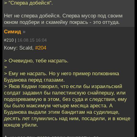
> "Сперва добейся".
Нет не сперва добейся. Сперва мусор под своим
окном подбери и скамейку покрась - это оттуда.
Симид
»
#210 |
16.08.15 16:04
Кому: Scald,
#204
> Очевидно, тебе насрать.
>
> Ему не насрать. Но у него пример полковника
Буданова перед глазами.
> Яков Кедми говорил, что если бы израильский
солдат задавил бы палестинскую снайпершу, или
подозреваемую в этом, без суда и следствия, ему
бы было максимум четыре месяца ареста. А
Буданова выдали этим бандитам на судилище,
десять лет глумились над ним, посадили, и в конце
концов убили.