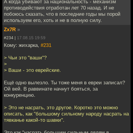
А когда убивают за национальность - механизм
противодействия отработан лет 70 назад. И не
побоюсь сказать, что в последние годы мы порой
используем его, хоть и не в полную силу.
Zx7R
»
#234 |
17.08.15 19:59
Кому: жихарка,
#231
> Чьи это "ваши"?
>
> Ваши - это еврейские.
Ещё одно вылезло. Ты тоже меня в евреи записал?
Ой вей. В раввинате начнут бояться, за
конкуренцию.
> Это не насрать, это другое. Коротко это можно
описать, как "большому сильному народу насрать на
тявканье какой-то шавки".
Это как "насрать большим сильным дядям в