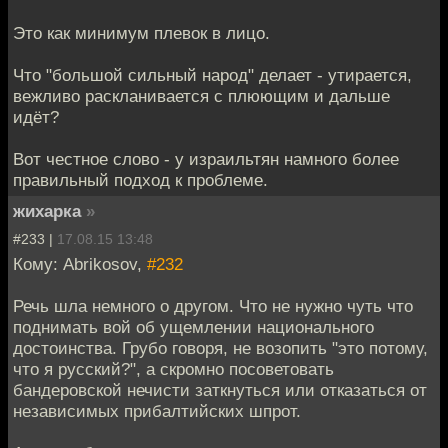
Это как минимум плевок в лицо.
Что "большой сильный народ" делает - утирается,
вежливо раскланивается с плюющим и дальше
идёт?
Вот честное слово - у израильтян намного более
правильный подход к проблеме.
жихарка
»
#233 |
17.08.15 13:48
Кому: Abrikosov,
#232
Речь шла немного о другом. Что не нужно чуть что
поднимать вой об ущемлении национального
достоинства. Грубо говоря, не возопить "это потому,
что я русский?", а скромно посоветовать
бандеровской нечисти заткнуться или отказаться от
независимых прибалтийских шпрот.