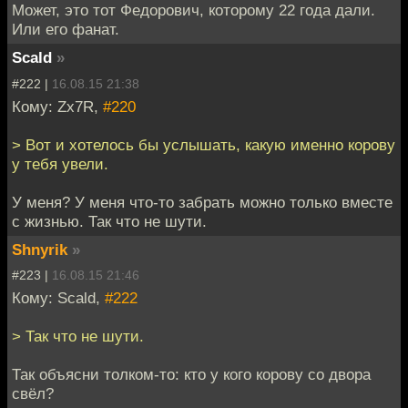
Может, это тот Федорович, которому 22 года дали.
Или его фанат.
Scald
»
#222 |
16.08.15 21:38
Кому: Zx7R,
#220
> Вот и хотелось бы услышать, какую именно корову
у тебя увели.
У меня? У меня что-то забрать можно только вместе
с жизнью. Так что не шути.
Shnyrik
»
#223 |
16.08.15 21:46
Кому: Scald,
#222
> Так что не шути.
Так объясни толком-то: кто у кого корову со двора
свёл?