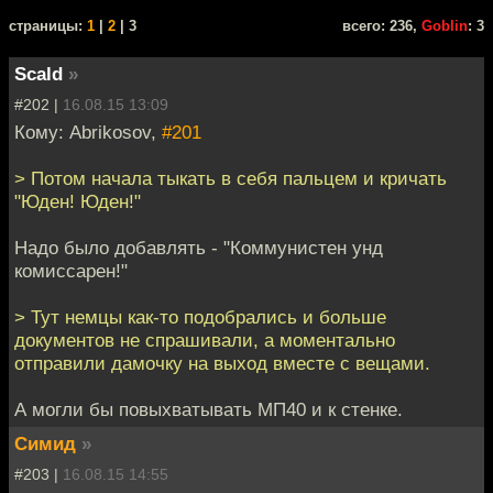
cтраницы:
1
|
2
| 3
всего: 236,
Goblin
: 3
Scald
»
#202 |
16.08.15 13:09
Кому: Abrikosov,
#201
> Потом начала тыкать в себя пальцем и кричать
"Юден! Юден!"
Надо было добавлять - "Коммунистен унд
комиссарен!"
> Тут немцы как-то подобрались и больше
документов не спрашивали, а моментально
отправили дамочку на выход вместе с вещами.
А могли бы повыхватывать МП40 и к стенке.
Симид
»
#203 |
16.08.15 14:55