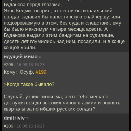
Буданова перед глазами.
Яков Кедми говорил, что если бы израильский
солдат задавил бы палестинскую снайпершу, или
подозреваемую в этом, без суда и следствия, ему
бы было максимум четыре месяца ареста. А
Буданова выдали этим бандитам на судилище,
десять лет глумились над ним, посадили, и в конце
концов убили.
идущий мимо
»
#205 |
16.08.15 15:25
Кому: Юсуф,
#199
>Когда такое бывало?
Слушай, узник сионизма, а что тебе мешало
дослужиться до высоких чинов в армии и ровнять
кварталы за погибших русских солдат?
dmitriviv
»
#206 |
16.08.15 15:27