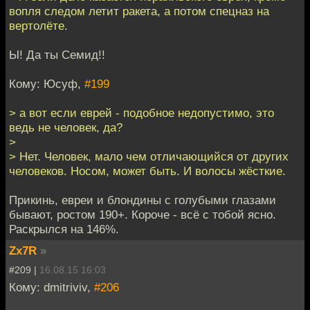
вопля следом летит ракета, а потом спецназ на
вертолёте.
Ы! Да ты Семид!!
Кому: Юсуф,
#199
> а вот если еврей - подобное недопустимо, это
ведь не человек, да?
>
> Нет. Человек, мало чем отличающийся от других
человеков. Носом, может быть. И волосы жёсткие.
Прикинь, евреи и блондины с голубыми глазами
бывают, ростом 190+. Короче - всё с тобой ясно.
Раскрылся на 146%.
Zx7R
»
#209 |
16.08.15 16:03
Кому: dmitriviv,
#206