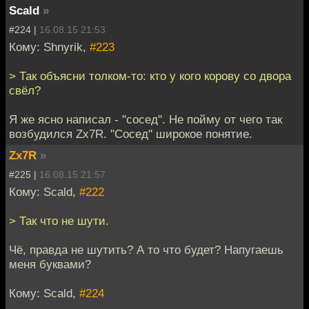
Scald
»
#224 |
16.08.15 21:53
Кому: Shnyrik,
#223
> Так объясни толком-то: кто у кого корову со двора
свёл?
Я же ясно написал - "сосед". Не пойму от чего так
возбудился Zx7R. "Сосед" широкое понятие.
Zx7R
»
#225 |
16.08.15 21:57
Кому: Scald,
#222
> Так что не шути.
Чё, правда не шутить? А то что будет? Напугаешь
меня буквами?
Кому: Scald,
#224