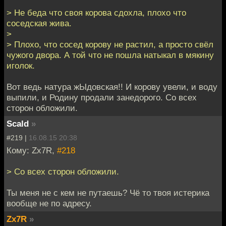
> Hе беда что своя корова сдохла, плохо что
соседская жива.
>
> Плохо, что сосед корову не растил, а просто свёл
чужого двора. А той что не пошла натыкал в мякину
иголок.
Вот ведь натура жЫдовская!! И корову увели, и воду
выпили, и Родину продали занедорого. Со всех
сторон обложили.
Scald
»
#219 |
16.08.15 20:38
Кому: Zx7R,
#218
> Со всех сторон обложили.
Ты меня не с кем не путаешь? Чё то твоя истерика
вообще не по адресу.
Zx7R
»