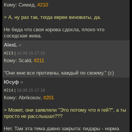
Кому: Симид,
#210
> А, ну раз так, тогда евреи виноваты, да.
Hе беда что своя корова сдохла, плохо что
соседская жива.
AlexL
»
#213 |
16.08.15 17:16
Кому: Scald,
#211
"Они мне все противны, каждый по своему." (с)
Юсуф
»
#214 |
16.08.15 17:16
Кому: Abrikosov,
#201
> Может, они заявляли "Это потому что я гей?", а ты
просто не расслышал???
Нет. Там эта тема давно закрыта: пидары - норма