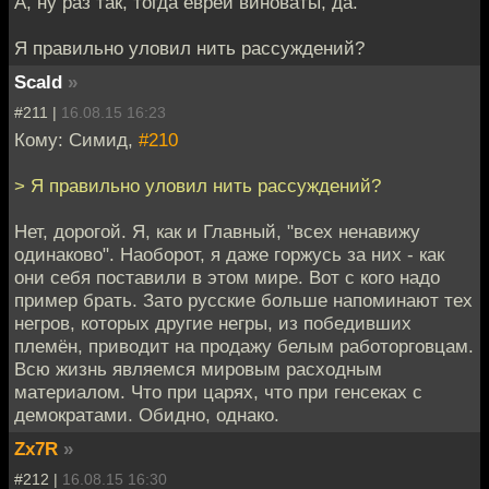
А, ну раз так, тогда евреи виноваты, да.
Я правильно уловил нить рассуждений?
Scald
»
#211 |
16.08.15 16:23
Кому: Симид,
#210
> Я правильно уловил нить рассуждений?
Нет, дорогой. Я, как и Главный, "всех ненавижу
одинаково". Наоборот, я даже горжусь за них - как
они себя поставили в этом мире. Вот с кого надо
пример брать. Зато русские больше напоминают тех
негров, которых другие негры, из победивших
племён, приводит на продажу белым работорговцам.
Всю жизнь являемся мировым расходным
материалом. Что при царях, что при генсеках с
демократами. Обидно, однако.
Zx7R
»
#212 |
16.08.15 16:30