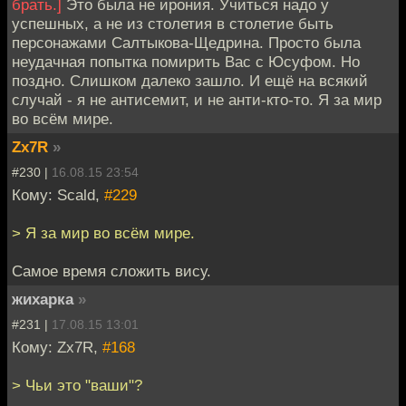
брать.]
Это была не ирония. Учиться надо у
успешных, а не из столетия в столетие быть
персонажами Салтыкова-Щедрина. Просто была
неудачная попытка помирить Вас с Юсуфом. Но
поздно. Слишком далеко зашло. И ещё на всякий
случай - я не антисемит, и не анти-кто-то. Я за мир
во всём мире.
Zx7R
»
#230 |
16.08.15 23:54
Кому: Scald,
#229
> Я за мир во всём мире.
Самое время сложить вису.
жихарка
»
#231 |
17.08.15 13:01
Кому: Zx7R,
#168
> Чьи это "ваши"?