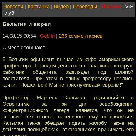
Новости
|
Картинки
|
Видео
|
Переводы
|
Магазин
|
VIP
клуб
Бельгия и евреи
14.08.15 00:54
|
Goblin
|
236 комментариев
С мест сообщают:
В Бельгии официант выгнал из кафе американского
профессора. Поводом для этого стала кипа, которую
работник общепита разглядел под шляпой
посетителя. При этом в спину профессору неслись
крики: "Пошел вон! Мы не прислуживаем евреям!"
Профессор Марсель Кальман, родившийся в
Освенциме за три дня освобождения
концентрационного лагеря, клянется, что он не
оставит без ответа, нанесенное ему оскорбление.
Кальман также обещает подать жалобу также на
действия полицейских, отказавшихся принимать его
заявление.