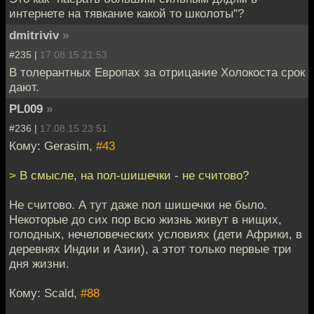
интернете на тявкание какой то школоты"?
dmitriviv
»
#235 |
17.08.15 21:53
В толерантных Европах за отрицание Холокоста срок
дают.
PL009
»
#236 |
17.08.15 23:51
Кому: Gerasim,
#43
> В смысле, на пол-шишечки - не считово?
Не считово. А тут даже пол шишечки не было.
Некоторые до сих пор всю жизнь живут в нищих,
голодных, нечеловеческих условиях (дети Африки, в
деревнях Индии и Азии), а этот только первые три
дня жизни.
Кому: Scald,
#88