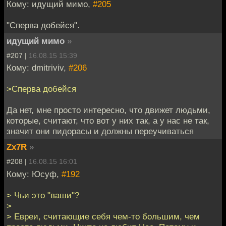
Кому: идущий мимо,
#205
"Сперва добейся".
идущий мимо
»
#207 |
16.08.15 15:39
Кому: dmitriviv,
#206
>Сперва добейся
Да нет, мне просто интересно, что движет людьми,
которые, считают, что вот у них так, а у нас не так,
значит они пидорасы и должны переучиваться
Zx7R
»
#208 |
16.08.15 16:01
Кому: Юсуф,
#192
> Чьи это "ваши"?
>
> Евреи, считающие себя чем-то большим, чем