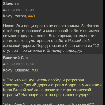
Slavon
»
#43 |
24.08.15 12:43
Кому: Yarost,
#40
Никак. Эти вещи просто не сопоставимы. За бугром
о той сортировочной и маневровой работе не имеют
никакого представлен я. Было время, итальянских
логистов консультировал о работе Российской
железной дороги. Перед глазами была сцена из "12
стульев" про ситечко и Эллочку-людоедку.
Василий С.
»
#44 |
24.08.15 12:56
Кому: Odinnad,
#33
> Это что же, душитель свобод и ретроград
Александр Третий дороги строил бодро, а милейший
Коля Второй забил на развитие стратегической
отрасли? Наговаривают на простинасгосударя!!!
"Милейший" - это который в народе "Кровавый"?