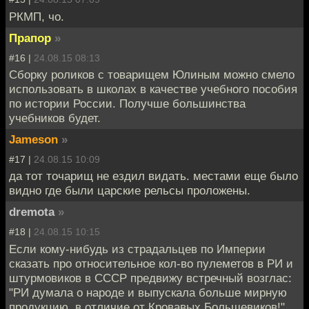
РКМП, чо.
Прапор
»
#16 |
24.08.15 08:13
Сборку роликов с товарищем Юлиным можно смело
использовать в школах в качестве учебного пособия
по истории России. Получше большинства
учебников будет.
Jameson
»
#17 |
24.08.15 10:09
да тот точарищ не ездил видать. местами еще было
видно где были царские рельсы проложены.
dremota
»
#18 |
24.08.15 10:15
Если кому-нибудь из страдальцев по Империи
сказать про относительное кол-во пулеметов в РИ и
штурмовиков в СССР предвижу встречный возглас:
"РИ думала о народе и выпускала больше мирную
продукцию, в отличие от Кровавых Большевиков!"