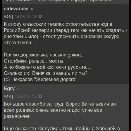
sidewinder
»
#45 |
24.08.15 13:08
К слову о высоких темпах строительства ж/д в
Российской империи (перед тем как начать спадать -
оно таки было) - стоит упомнить основной ресурс
этого темпа:
Прямо дороженька: насыпи узкие,
Столбики, рельсы, мосты.
А по бокам-то всё косточки русские...
Сколько их! Ванечка, знаешь ли ты?
(с) Некрасов "Железная дорога"
Egry
»
#46 |
24.08.15 13:33
Большое спасибо за труд. Борис Витальевич во
всех роликах очень внятно и доступно все
разъясняет.
Еще вы как то коснулись темы войны с Японией в