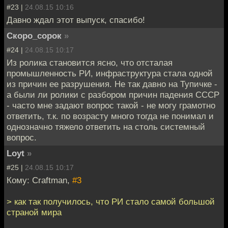
#23 |
24.08.15 10:16
Давно ждал этот выпуск, спасибо!
Скоро_сорок
»
#24 |
24.08.15 10:17
Из ролика становится ясно, что отсталая
промышленность РИ, инфраструктура стала одной
из причин ее разрушения. Не так давно на Тупичке -
а были ли ролики с разбором причин падения СССР
- часто мне задают вопрос такой - не могу грамотно
ответить, т.к. по возрасту много тогда не понимал и
однозначно тяжело ответить на столь системный
вопрос.
Loyt
»
#25 |
24.08.15 10:17
Кому: Craftman,
#3
> как так получилось, что РИ стало самой большой
страной мира