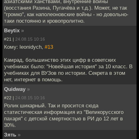
азиатскими ханствами, внутренние войны
(восстания Разина, Пугачёва и т.д.). Может, не так
"громко", как наполеоновские войны - но довольно-
таки постоянно и кровопролитно.
Beytix
»
#21 |
24.08.15 10:16
Кому: leonidych,
#13
Камрад, большинство этих цифр в советских
учебниках было: "Новейшая история" за 10 класс. В
учебниках для ВУЗов по истории. Секрета в этом
нет, интернет в помощь.
Quidway
»
#22 |
24.08.15 10:16
Ролик шикарный. Так и просится сюда
статистическая информация из "Великорусского
пахаря" с детской смертностью в РИ до 12 лет в
30%.
Зять
»