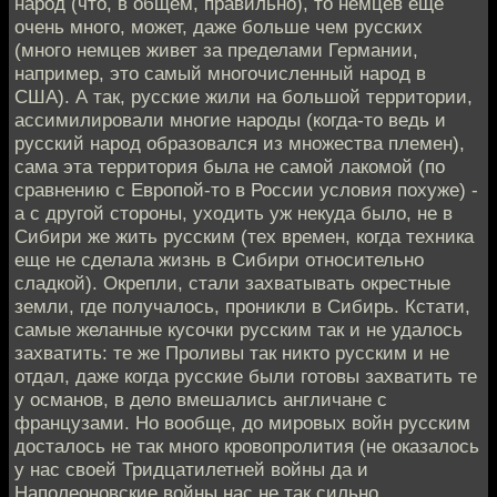
народ (что, в общем, правильно), то немцев еще
очень много, может, даже больше чем русских
(много немцев живет за пределами Германии,
например, это самый многочисленный народ в
США). А так, русские жили на большой территории,
ассимилировали многие народы (когда-то ведь и
русский народ образовался из множества племен),
сама эта территория была не самой лакомой (по
сравнению с Европой-то в России условия похуже) -
а с другой стороны, уходить уж некуда было, не в
Сибири же жить русским (тех времен, когда техника
еще не сделала жизнь в Сибири относительно
сладкой). Окрепли, стали захватывать окрестные
земли, где получалось, проникли в Сибирь. Кстати,
самые желанные кусочки русским так и не удалось
захватить: те же Проливы так никто русским и не
отдал, даже когда русские были готовы захватить те
у османов, в дело вмешались англичане с
французами. Но вообще, до мировых войн русским
досталось не так много кровопролития (не оказалось
у нас своей Тридцатилетней войны да и
Наполеоновские войны нас не так сильно