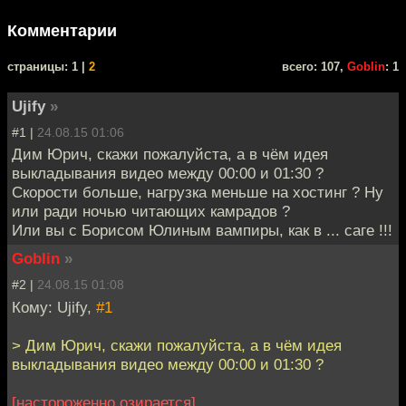
Комментарии
cтраницы: 1 |
2
всего: 107,
Goblin
: 1
Ujify
»
#1 |
24.08.15 01:06
Дим Юрич, скажи пожалуйста, а в чём идея
выкладывания видео между 00:00 и 01:30 ?
Скорости больше, нагрузка меньше на хостинг ? Ну
или ради ночью читающих камрадов ?
Или вы с Борисом Юлиным вампиры, как в ... саге !!!
Goblin
»
#2 |
24.08.15 01:08
Кому: Ujify,
#1
> Дим Юрич, скажи пожалуйста, а в чём идея
выкладывания видео между 00:00 и 01:30 ?
[настороженно озирается]