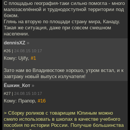
С площадью география-таки сильно помогла - много
малозаселённой и труднодоступной территории под
боком.
Глянь на вторую по площади страну мира, Канаду.
Такая же ситуация, даже при совсем смешном
населении.
dennisXZ
»
#26 |
24.08.15 10:17
Кому: Ujify,
#1
Зато нам во Владивостоке хорошо, утром встал, и к
завтраку новый выпуск излучателя!
Ёшкин_Кот
»
#27 |
24.08.15 10:17
Кому: Прапор,
#16
> Сборку роликов с товарищем Юлиным можно
смело использовать в школах в качестве учебного
пособия по истории России. Получше большинства