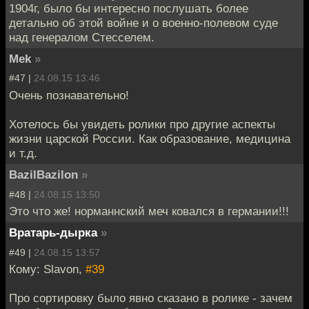
1904г, было бы интересно послушать более
детально об этой войне и о военно-полевом суде
над генералом Стесселем.
Mek
»
#47 |
24.08.15 13:46
Очень познавательно!
Хотелось бы увидеть ролики про другие аспекты
жизни царской России. Как образование, медицина
и т.д.
BazilBazilon
»
#48 |
24.08.15 13:50
Это что же! норманнский меч ковался в германии!!!
Вратарь-дырка
»
#49 |
24.08.15 13:57
Кому: Slavon,
#39
Про сортировку было явно сказано в ролике - зачем