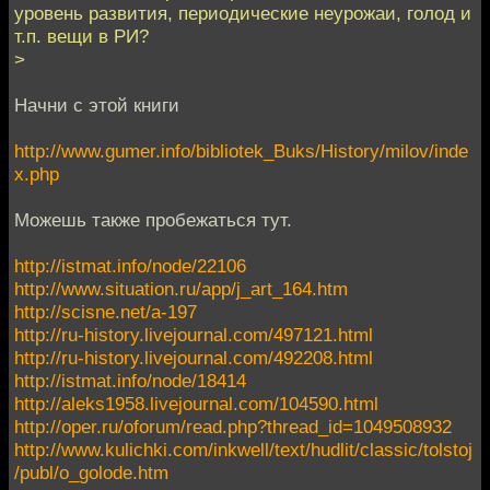
уровень развития, периодические неурожаи, голод и
т.п. вещи в РИ?
>
Начни с этой книги
http://www.gumer.info/bibliotek_Buks/History/milov/inde
x.php
Можешь также пробежаться тут.
http://istmat.info/node/22106
http://www.situation.ru/app/j_art_164.htm
http://scisne.net/a-197
http://ru-history.livejournal.com/497121.html
http://ru-history.livejournal.com/492208.html
http://istmat.info/node/18414
http://aleks1958.livejournal.com/104590.html
http://oper.ru/oforum/read.php?thread_id=1049508932
http://www.kulichki.com/inkwell/text/hudlit/classic/tolstoj
/publ/o_golode.htm