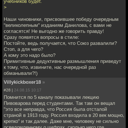
учебников будет.
>
Наши чиновники, присвоившее победу очередным
"великолепным" изданиям Данилова, с вами не
согласятся! Не выгодно же говорить правду!
Сразу появятся вопросы в стиле:
Постойте, ведь получается, что Союз развалили?
Стоп, а для чего?
А кому это надо было?
Примитивные дедуктивные размышления приведут
к тому, что, извините, нас очередной раз
обманывали?!)
Villykickboxer18
»
#28 |
24.08.15 10:17
Помнится по 5 каналу показывали лекцию
Пивоварова перед студентами. Так там он вещал
"это все неправда, что Россия была отсталой
страной в 1913 году. Россия входила в 20 век мощно,
крепко" и так далее. Даже мне, человеку не сильно
осведомленному о цифрах, сколько чего где