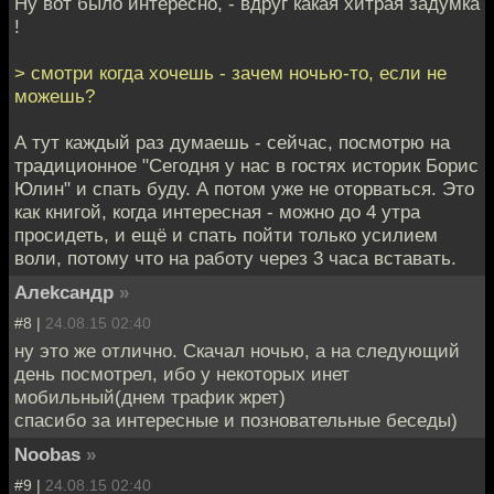
Ну вот было интересно, - вдруг какая хитрая задумка
!
> смотри когда хочешь - зачем ночью-то, если не
можешь?
А тут каждый раз думаешь - сейчас, посмотрю на
традиционное "Сегодня у нас в гостях историк Борис
Юлин" и спать буду. А потом уже не оторваться. Это
как книгой, когда интересная - можно до 4 утра
просидеть, и ещё и спать пойти только усилием
воли, потому что на работу через 3 часа вставать.
Алеkсандр
»
#8 |
24.08.15 02:40
ну это же отлично. Скачал ночью, а на следующий
день посмотрел, ибо у некоторых инет
мобильный(днем трафик жрет)
спасибо за интересные и позновательные беседы)
Noobas
»
#9 |
24.08.15 02:40