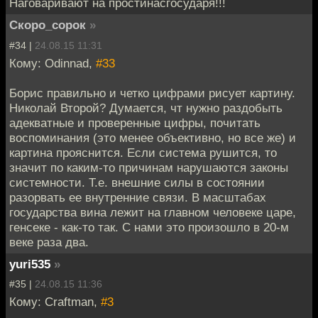
Наговаривают на простинасгосударя!!!
Скоро_сорок
»
#34 |
24.08.15 11:31
Кому: Odinnad,
#33
Борис правильно и четко цифрами рисует картину.
Николай Второй? Думается, чт нужно раздобыть
адекватные и проверенные цифры, почитать
воспоминания (это менее объективно, но все же) и
картина прояснится. Если система рушится, то
значит по каким-то причинам нарушаются законы
системности. Т.е. внешние силы в состоянии
разорвать ее внутренние связи. В масштабах
государства вина лежит на главном человеке царе,
генсеке - как-то так. С нами это произошло в 20-м
веке раза два.
yuri535
»
#35 |
24.08.15 11:36
Кому: Craftman,
#3