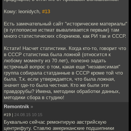
Кому: leonidych,
#13
Есть замечательный сайт "исторические материалы"
(в гуглопоиске истмат вываливается первым) там
много статистических сборников, как РИ так и СССР.
Кстати! Насчет статистики. Когда кто-то, говорит что
в СССР статистика была ложной (относится к
любому моменту из 70 лет), полезно задать
встречный вопрос о том, какая еще "независимая"
группа собирала статданные в СССР кроме той что
была. Т.к. если утверждается, что была ложная,
значит где-то была честная. Кто же были эти
правдорубы? Имена, методики обработки данных,
методики сбора в студию!
Remontnik
»
#19 |
24.08.15 10:15
Буквально сейчас ремонтирую австрийскую
центрифугу. Ставлю американские подшипники