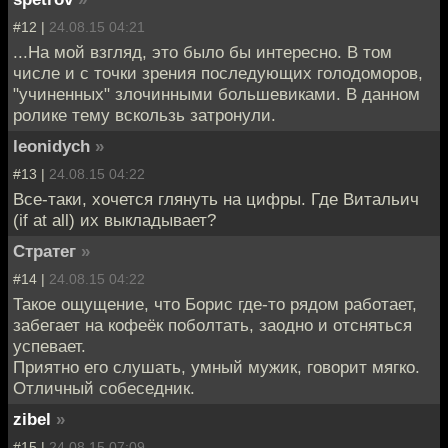
#12 |
24.08.15 04:21
...На мой взгляд, это было бы интересно. В том
числе и с точки зрения последующих голодоморов,
"учиненных" злочинными большевиками. В данном
ролике тему вскользь затронули.
leonidych
»
#13 |
24.08.15 04:22
Все-таки, хочется глянуть на цифры. Где Витальич
(if at all) их выкладывает?
Стратег
»
#14 |
24.08.15 04:22
Такое ощущение, что Борис где-то рядом работает,
забегает на кофеёк поболтать, заодно и отсняться
успевает.
Приятно его слушать, умный мужик, говорит мягко.
Отличный собеседник.
zibel
»
#15 |
24.08.15 07:09