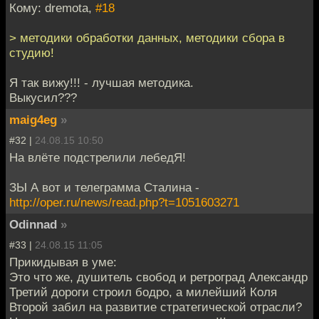
Кому: dremota,
#18
> методики обработки данных, методики сбора в
студию!
Я так вижу!!! - лучшая методика.
Выкусил???
maig4eg
»
#32 |
24.08.15 10:50
На влёте подстрелили лебедЯ!
ЗЫ А вот и телеграмма Сталина -
http://oper.ru/news/read.php?t=1051603271
Odinnad
»
#33 |
24.08.15 11:05
Прикидывая в уме:
Это что же, душитель свобод и ретроград Александр
Третий дороги строил бодро, а милейший Коля
Второй забил на развитие стратегической отрасли?