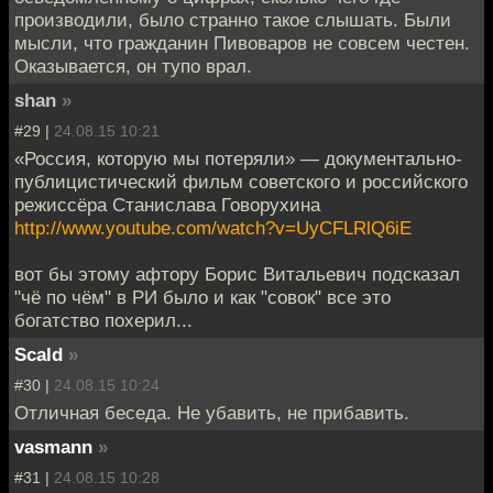
производили, было странно такое слышать. Были
мысли, что гражданин Пивоваров не совсем честен.
Оказывается, он тупо врал.
shan
»
#29 |
24.08.15 10:21
«Россия, которую мы потеряли» — документально-
публицистический фильм советского и российского
режиссёра Станислава Говорухина
http://www.youtube.com/watch?v=UyCFLRlQ6iE
вот бы этому афтору Борис Витальевич подсказал
"чё по чём" в РИ было и как "совок" все это
богатство похерил...
Scald
»
#30 |
24.08.15 10:24
Отличная беседа. Не убавить, не прибавить.
vasmann
»
#31 |
24.08.15 10:28