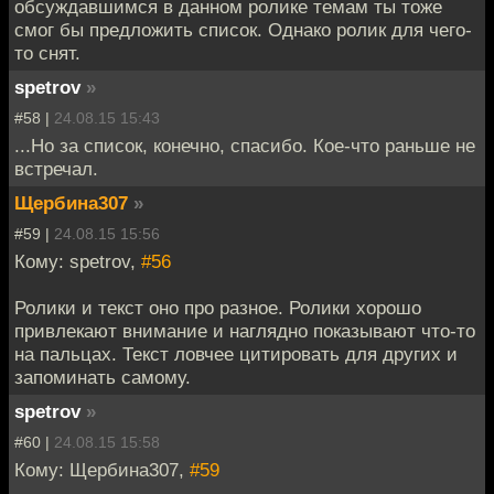
обсуждавшимся в данном ролике темам ты тоже
смог бы предложить список. Однако ролик для чего-
то снят.
spetrov
»
#58 |
24.08.15 15:43
...Но за список, конечно, спасибо. Кое-что раньше не
встречал.
Щербина307
»
#59 |
24.08.15 15:56
Кому: spetrov,
#56
Ролики и текст оно про разное. Ролики хорошо
привлекают внимание и наглядно показывают что-то
на пальцах. Текст ловчее цитировать для других и
запоминать самому.
spetrov
»
#60 |
24.08.15 15:58
Кому: Щербина307,
#59