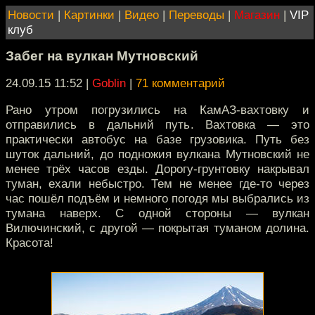
Новости
|
Картинки
|
Видео
|
Переводы
|
Магазин
|
VIP
клуб
Забег на вулкан Мутновский
24.09.15 11:52
|
Goblin
|
71 комментарий
Рано утром погрузились на КамАЗ-вахтовку и
отправились в дальний путь. Вахтовка — это
практически автобус на базе грузовика. Путь без
шуток дальний, до подножия вулкана Мутновский не
менее трёх часов езды. Дорогу-грунтовку накрывал
туман, ехали небыстро. Тем не менее где-то через
час пошёл подъём и немного погодя мы выбрались из
тумана наверх. С одной стороны — вулкан
Вилючинский, с другой — покрытая туманом долина.
Красота!