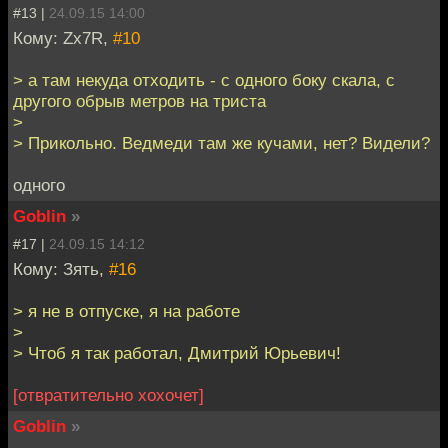
#13 |
24.09.15 14:00
Кому: Zx7R,
#10
> а там некуда отходить - с одного боку скала, с
другого обрыв метров на триста
>
> Прикольно. Ведмеди там же кучами, нет? Видели?
одного
Goblin
»
#17 |
24.09.15 14:12
Кому: Зять,
#16
> я не в отпуске, я на работе
>
> Чтоб я так работал, Дмитрий Юрьевич!
[отвратительно хохочет]
Goblin
»