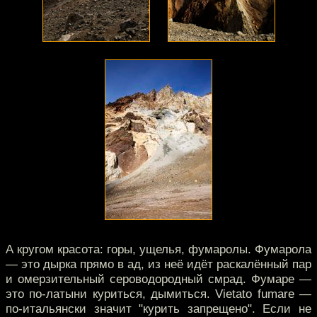
А кругом красота: горы, ущелья, фумаролы. Фумарола
— это дырка прямо в ад, из неё идёт раскалённый пар
и омерзительный сероводородный смрад. Фумаре —
это по-латыни куриться, дымиться. Vietato fumare —
по-итальянски значит "курить запрещено". Если не