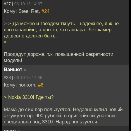
#27 |
06.10.15 14:37
Кому: Steel Rat,
#24
> > Да можно и гвоздём ткнуть - надёжнее, я ж не
про паранойю, а про то, что аппарат без камер
дешевле должен быть.
>
Продадут дороже, т.к. повышенной секретности
модель!
Ваншот
»
#28 |
06.10.15 14:45
Кому: norkorn,
#6
> Nokia 3310! Где ты?
Мама до сих пор пользуется. Недавно купил новый
аккумулятор, 900 рублей, в пристойной упаковке,
специально под 3310. Народ пользуется.
marn
»