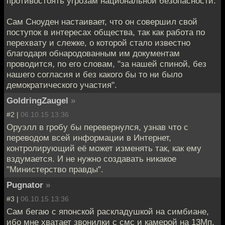
противостоять угрозам национальной безопасности.
Сам Сноуден настаивает, что он совершил свой
поступок в интересах общества, так как работа по
перехвату и слежке, о которой стало известно
благодаря обнародованным им документам
проводится, по его словам, "за нашей спиной, без
нашего согласия и без какого бы то ни было
демократического участия".
GoldringZaugel
»
#2 |
06.10.15 13:36
Оруэлл в гробу бы перевернулся, узнав что с
переводом всей информации в Интернет,
контролирующий её может изменять так, как ему
вздумается. И не нужно создавать никакое
"Министерство правды".
Pugnator
»
#3 |
06.10.15 13:36
Сам бегаю с японской раскладушкой на симбиане,
ибо мне хватает звонилки с смс и камерой на 13Мп.