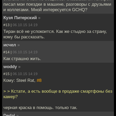
писал мои поездки в машине, разговоры с друзьями
и коллегами. Мной интересуется GCHQ?
Кузя Питерский
»
#13 |
06.10.15 14:19
Тиран всё не успокоится. Как же стыдно за страну,
кому бы рассказать.
исчел
»
#14 |
06.10.15 14:19
Как страшно жить.
woddy
»
#15 |
06.10.15 14:19
Кому: Steel Rat,
#8
> > Кстати, а есть вообще в продаже смартфоны без
камер?
черная краска в помощь. только так.
Dedal
»