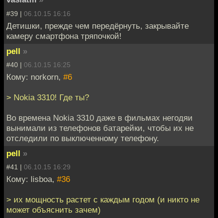
#39 |
06.10.15 16:16
Детишки, прежде чем передёрнуть, закрывайте
камеру смартфона тряпочкой!
pell
»
#40 |
06.10.15 16:25
Кому: norkorn,
#6
> Nokia 3310! Где ты?
Во времена Nokia 3310 даже в фильмах негодяи
вынимали из телефонов батарейки, чтобы их не
отследили по выключенному телефону.
pell
»
#41 |
06.10.15 16:29
Кому: lisboa,
#36
> их мощность растет с каждым годом (и никто не
может объяснить зачем)