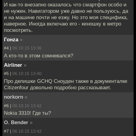
И как-то внезапно оказалось что смартфон особо и
не нужен. Навигатором уже давно не пользуюсь, да
и на машине почти не езжу. Но это моя специфика,
наверное. Иногда включаю его - киношку в метро
посмотреть.
Гонzа
»
#4 |
06.10.15 13:36
А кто-то в этом сомневался?
Airliner
»
#5 |
06.10.15 13:40
Про делишки GCHQ Сноуден также в документалке
Citizenfour довольно подробно рассказывает.
norkorn
»
#6 |
06.10.15 13:42
Nokia 3310! Где ты?
O. Bender
»
#7 |
06.10.15 13:42