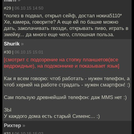
#29 |
06.10.15 14:50
*полез в подвал, открыл сейф, достал нокиа5110*
Хе, камера, говорите? А еще ей по башке можно
дать, заколачивать гвозди, открывать пиво, играть в
змейку... да много еще чего, сплошная польза.
Shurik
»
#30 |
06.10.15 15:01
[смотрит с подозрение на стопку планшетов(все
ведроидные), на подоконнике и показывает язык]
Как я всем говорю: чтоб работать - нужен телефон, а
чтоб херней на работе страдать - нужен смартфон! :)
Сам пользую древнейший телефон: даж MMS нет :)
ЗЫ
У каждого дома есть старый Сименс... :)
Рихтер
»
#31 |
06.10.15 15:02