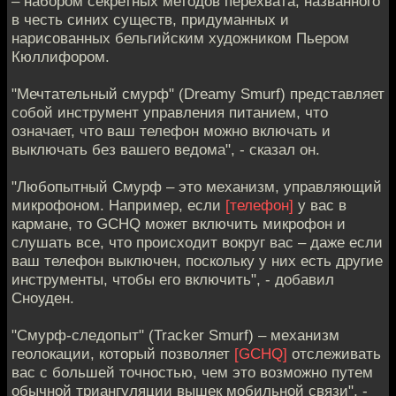
– набором секретных методов перехвата, названного
в честь синих существ, придуманных и
нарисованных бельгийским художником Пьером
Кюллифором.
"Мечтательный смурф" (Dreamy Smurf) представляет
собой инструмент управления питанием, что
означает, что ваш телефон можно включать и
выключать без вашего ведома", - сказал он.
"Любопытный Смурф – это механизм, управляющий
микрофоном. Например, если
[телефон]
у вас в
кармане, то GCHQ может включить микрофон и
слушать все, что происходит вокруг вас – даже если
ваш телефон выключен, поскольку у них есть другие
инструменты, чтобы его включить", - добавил
Сноуден.
"Смурф-следопыт" (Tracker Smurf) – механизм
геолокации, который позволяет
[GCHQ]
отслеживать
вас с большей точностью, чем это возможно путем
обычной триангуляции вышек мобильной связи", -