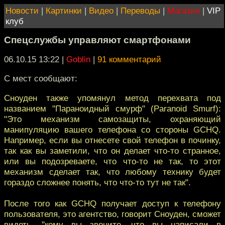
Новости
|
Картинки
|
Видео
|
Переводы
|
Магазин
|
VIP
клуб
Cпецслужбы управляют смартфонами
06.10.15 13:22
|
Goblin
|
91 комментарий
С мест сообщают:
Сноуден также упомянул метод перехвата под
названием "Параноидный смурф" (Paranoid Smurf):
"Это механизм самозащиты, охраняющий
манипуляцию вашего телефона со стороны GCHQ.
Например, если вы отнесете свой телефон в починку,
так как вы заметили, что он делает что-то странное,
или вы подозреваете, что что-то не так, то этот
механизм сделает так, что любому технику будет
гораздо сложнее понять, что что-то тут не так".
После того как GCHQ получает доступ к телефону
пользователя, это агентство, говорит Сноуден, сможет
видеть, "кому вы звоните, что вы написали в