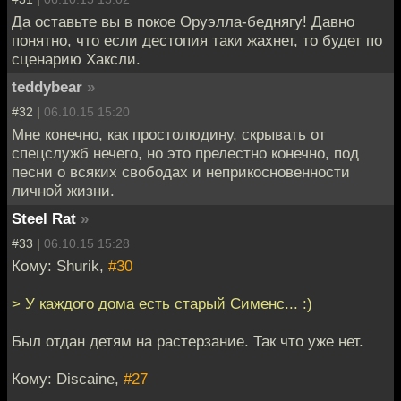
Да оставьте вы в покое Оруэлла-беднягу! Давно
понятно, что если дестопия таки жахнет, то будет по
сценарию Хаксли.
teddybear
»
#32 |
06.10.15 15:20
Мне конечно, как простолюдину, скрывать от
спецслужб нечего, но это прелестно конечно, под
песни о всяких свободах и неприкосновенности
личной жизни.
Steel Rat
»
#33 |
06.10.15 15:28
Кому: Shurik,
#30
> У каждого дома есть старый Сименс... :)
Был отдан детям на растерзание. Так что уже нет.
Кому: Discaine,
#27