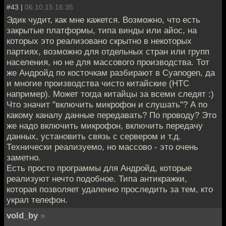
#43 |
06.10.15 16:35
Эдик чудит, как мне кажется. Возможно, что есть
закрытые платформы, типа винды или айос, на
которых это реализовано скрытно в некоторых
партиях, возможно для отдельных стран или групп
населения, но не для массового производства. Тот
же Андройд по косточкам разбирают в Cyanogen, да
и многие производства чисто китайские (HTC
например). Может тогда китайцы за всеми следят :)
Что значит "включить микрофон и слушать"? А по
какому каналу данные передавать? По проводу? Это
же надо включить микрофон, включить передачу
данных, установить связь с сервером и т.д.
Технически реализуемо, но массово - это очень
заметно.
Есть просто программы для Андройд, которые
реализуют нечто подобное. Типа антикражки,
которая позволяет удаленно проследить за тем, кто
украл телефон.
vold_by
»