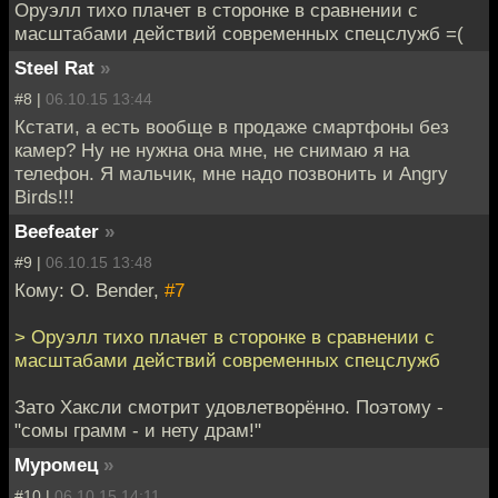
Оруэлл тихо плачет в сторонке в сравнении с
масштабами действий современных спецслужб =(
Steel Rat
»
#8 |
06.10.15 13:44
Кстати, а есть вообще в продаже смартфоны без
камер? Ну не нужна она мне, не снимаю я на
телефон. Я мальчик, мне надо позвонить и Angry
Birds!!!
Beefeater
»
#9 |
06.10.15 13:48
Кому: O. Bender,
#7
> Оруэлл тихо плачет в сторонке в сравнении с
масштабами действий современных спецслужб
Зато Хаксли смотрит удовлетворённо. Поэтому -
"сомы грамм - и нету драм!"
Муромец
»
#10 |
06.10.15 14:11