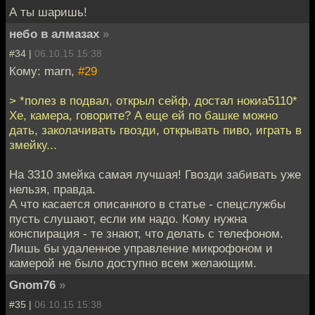
А ты шаришь!
небо в алмазах
»
#34 |
06.10.15 15:38
Кому: marn,
#29
> *полез в подвал, открыл сейф, достал нокиа5110*
Хе, камера, говорите? А еще ей по башке можно
дать, заколачивать гвозди, открывать пиво, играть в
змейку...
На 3310 змейка самая лучшая! Гвозди забивать уже
нельзя, правда.
А что касается описанного в статье - спецслужбы
пусть слушают, если им надо. Кому нужна
конспирация - те знают, что делать с телефоном.
Лишь бы удаленное управление микрофоном и
камерой не было доступно всем желающим.
Gnom76
»
#35 |
06.10.15 15:38