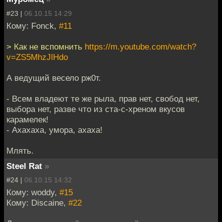
#23 |
06.10.15 14:29
Кому: Fonck,
#11
> Как не вспомнить
https://m.youtube.com/watch?
v=ZS5MhzJlHdo
А ведущий весело рж0т.
- Всем владеют те же рыла, прав нет, свобод нет,
выбора нет, разве что из ста-с-хреном вкусов
карамелек!
- Ахахаха, умора, ахаха!
Млять.
Steel Rat
»
#24 |
06.10.15 14:32
Кому: woddy,
#15
Кому: Discaine,
#22