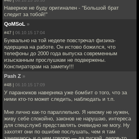
#46 |
06.10.15 16:55
Наверное не буду оригинален - "Большой брат
следит за тобой!"
QoMSoL
»
#47 |
06.10.15 17:04
Буквально на той неделе повстречал физика-
ядерщика на работе. Он истово божился, что
телефоны до 2000 года выпуска современным
изысканным прослушкам не подвержены.
Конспираторам на заметку!!!
Pash Z
»
#48 |
06.10.15 17:09
У параноиков наверняка уже бомбит о того, что за
ними кто-то может следить, наблюдать и т.п.
Мне лично как-то параллельно. Я никому не нужен,
живу себе спокойно, законов не нарушаю, интереса
для спецслужб представлять очевидно не могу. Ну
захотят они по ошибке послушать, чем я там
занимаюсь и о чем говорю — да пускай, делов-то.