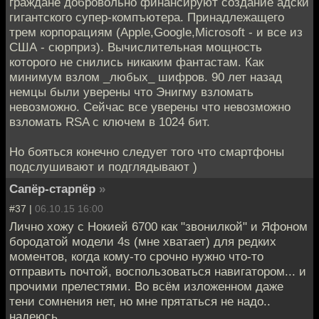
граждане добровольно финансируют создание адски
гигантского супер-компъютера. Принадлежащего
трем корпорациям (Apple,Google,Microsoft - и все из
США - сюрприз). Вычислительная мощность
которого не снились никаким фантастам. Как
минимум взлом _любых_ шифров. 90 лет назад
немцы были уверены что Энигму взломать
невозможно. Сейчас все уверены что невозможно
взломать RSA с ключем в 1024 бит.
Но бояться конечно следует того что смартфоны
подслушивают и подглядывают )
Сапёр-старпёр
»
#37 |
06.10.15 16:00
Лично хожу с Нокией 6700 как "звонилкой" и Яфоном
бородатой модели 4s (мне хватает) для редких
моментов, когда кому-то срочно нужно что-то
отправить почтой, воспользоваться навигатором... и
прочими прелестями. Во всём изложенном даже
тени сомнения нет, но мне прятаться не надо..
надеюсь.