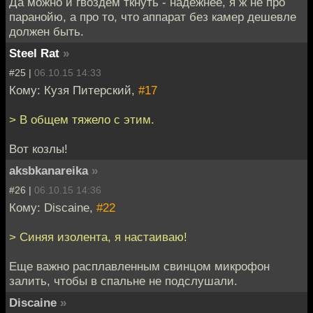
Да можно и гвоздём ткнуть - надёжнее, я ж не про
паранойю, а про то, что аппарат без камер дешевле
должен быть.
Steel Rat
»
#25 |
06.10.15 14:33
Кому: Кузя Питерский,
#17
> В общем тяжело с этим.
Вот козлы!
aksbkanareika
»
#26 |
06.10.15 14:36
Кому: Discaine,
#22
> Синяя изолента, я настаиваю!
Еще важно расплавленным свинцом микрофон
залить, чтобы в спальне не подслушали.
Discaine
»