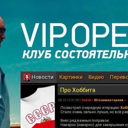
Картинки
Видео
Перев
Новости
Про Хоббита
08.10.15 01:05 |
Goblin
|
80 комментариев
»
Посмотрел очередную итерацию
Хоб
Стало очень сильно лучше, но всё рав
Внёс ряд важных поправок.
Наверно (наверно) для завершения н