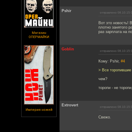
Pshir
отправлено 08.10.15 
Вот это новость!
плотно занятого р
раз зарплата на п
Магазин
ОПЕРМАЙКИ
Goblin
отправлено 08.10.15 
Кому: Pshir,
#4
> Все торопившие
чем?
торопи - не торопи
Extrovert
отправлено 08.10.15 
Империя ножей
Свежо.