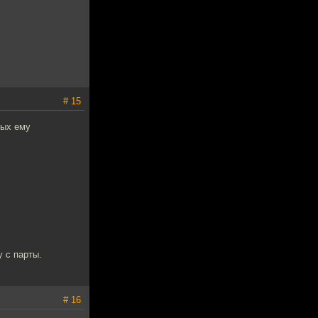
# 15
ных ему
у с парты.
# 16