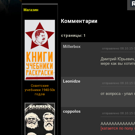
Магазин
Комментарии
cтраницы: 1
Millerbox
отправлено 08.10.15 
Дмитрий Юрьевич, 
мере как вы хотит
Leonidze
отправлено 08.10.15 
Советские
учебники 1940-50х
от вопроса - упал
годов
coppolos
отправлено 08.10.15 
АААААААААААААА
[катается по полу 