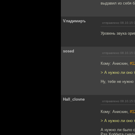
выдавил из себя б
Vладимиръ
отправлено 08.10.15 
Уровень звука ори
sosed
отправлено 08.10.15 
Кому: Анискин,
#1
> А нужно ли оно 
Ну, тебе не нужно 
Hall_clovne
отправлено 08.10.15 
Кому: Анискин,
#1
> А нужно ли оно 
А нужно ли было 
Раз Хоббита сняли