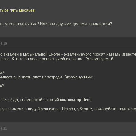
тыре пять месяцев
есть много подручных? Или они другими делами занимаются?
08:19
о экзамен в музыкальной школе - экзаменуемого просят назвать извест
лого. Кто-то в классе роняет учебник на пол. Экзаменуемый:
е?
ачинает вырывать лист из тетради. Экзаменуемый:
е?
н! Пися! Да, знаменитый чешский композитор Пися!
рузья имели в виду Хренникова. Петров, уберите, пожалуйста, подсказк
08:21