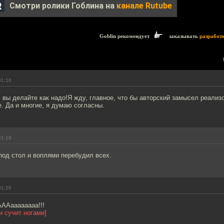
Смотри ролики Гоблина на
канале Rutube
Goblin рекомендует
заказывать
разработ
01:16
вы делайте как надо!Я жду, главное, что бы авторский замысел реализ
е. Да и многие, я думаю согласны.
01:19
 под стол и воплями перебудил всех.
01:26
Ааааааааа!!!
и сучит ногами]