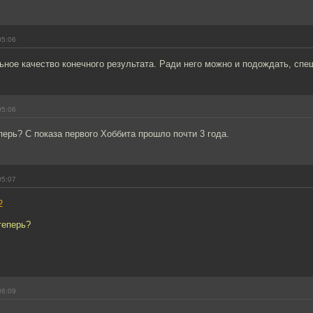
05:06
ное качество конечного результата. Ради него можно и подождать, спе
05:06
перь? С показа первого Хоббита прошло почти 3 года.
05:07
2
теперь?
06:09