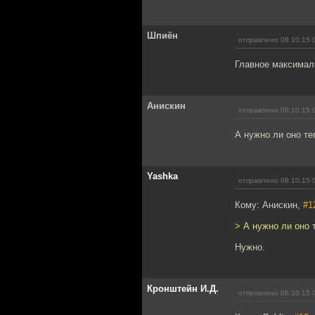
Шпиён
отправлено 08.10.15 
Главное максималь
Анискин
отправлено 08.10.15 
А нужно ли оно те
Yashka
отправлено 08.10.15 
Кому: Анискин,
#1
> А нужно ли оно 
Нужно.
Кронштейн И.Д.
отправлено 08.10.15 