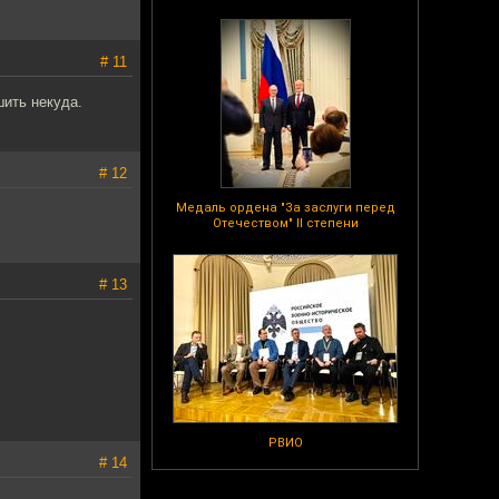
# 11
шить некуда.
# 12
Медаль ордена "За заслуги перед
Отечеством" II степени
# 13
РВИО
# 14