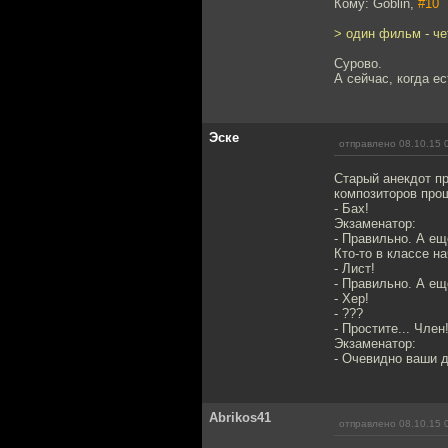
Кому: Goblin,
#10
> один фильм - че
Сурово.
А сейчас, когда 
Эске
отправлено 08.10.15 
Старый анекдот пр
композиторов прош
- Бах!
Экзаменатор:
- Правильно. А ещ
Кто-то в классе н
- Лист!
- Правильно. А ещ
- Хер!
- ???
- Простите... Чле
Экзаменатор:
- Очевидно ваши д
Abrikos41
отправлено 08.10.15 