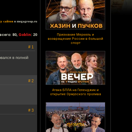
ку сайтов
в megagroup.ru
всего: 80,
Goblin
: 20
Признание Меркель и
возвращение России в большой
спорт
# 1
овался в полной
# 2
Атака БПЛА на Геленджик и
открытие Ормузского пролива
# 3