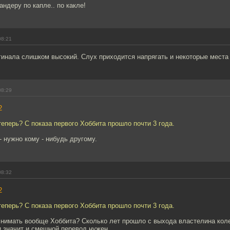
андеру по капле.. по какле!
08:21
гинала слишком высокий. Слух приходится напрягать и некоторые места
08:29
2
теперь? С показа первого Хоббита прошло почти 3 года.
- нужно кому - нибудь другому.
08:32
2
теперь? С показа первого Хоббита прошло почти 3 года.
снимать вообще Хоббита? Сколько лет прошло с выхода властелина кол
 значит и смешной перевод нужен.