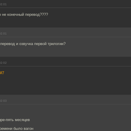
02:01
о не конечный перевод????
02:01
 перевод и озвучка первой трилогии?
02:02
#7
02:03
ыре-пять месяцев
времени было вагон