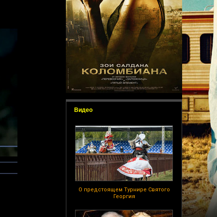
Видео
О предстоящем Турнире Святого
Георгия