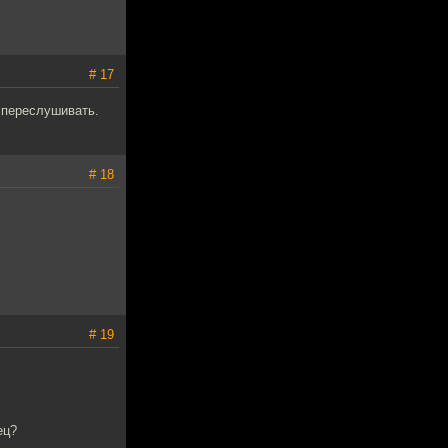
# 17
 переслушивать.
# 18
# 19
ец?