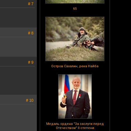
# 7
65
# 8
# 9
Остров Сахалин, река Найба
# 10
Медаль ордена "За заслуги перед
Отечеством" II степени