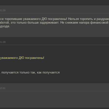
01:26
 Все торопившие уважаемого ДЮ посрамлены! Нельзя торопить и раздраж
аботой, это только больше задерживает. Не снижаем напора финансовой
одходе.
01:28
 уважаемого ДЮ посрамлены!
, получается только так, как получается
02:01