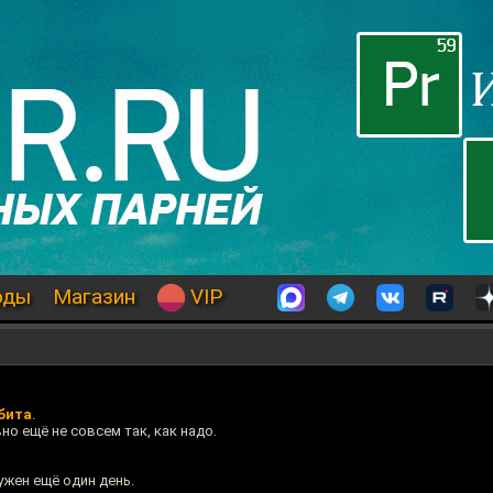
оды
Магазин
VIP
бита
.
но ещё не совсем так, как надо.
ужен ещё один день.