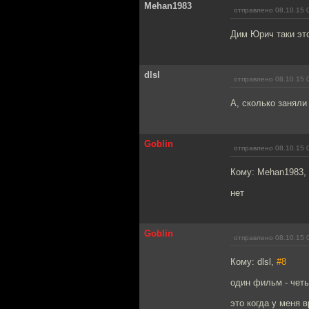
Mehan1983
отправлено 08.10.15 
Дим Юрич таки эт
dlsl
отправлено 08.10.15 
А, сколько заняли
Goblin
отправлено 08.10.15 
Кому: Mehan1983,
нет
Goblin
отправлено 08.10.15 
Кому: dlsl,
#8
один фильм - чет
это когда у меня 