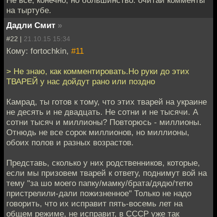
на тыртубе.
Дадли Смит
»
#22 |
21.10.15 15:34
Кому: fortochkin,
#11
> Не знаю, как комментировать.Но руки до этих
ТВАРЕЙ у нас дойдут рано или поздно
Камрад, ты готов к тому, что этих тварей на украине
не десять и не двадцать. Не сотни и не тысячи. А
сотни тысяч и миллионы? Повторюсь - миллионы.
Отнюдь не все сорок миллионов, но миллионы,
обоих полов и разных возрастов.
Представь, сколько у них родственников, которые,
если мы призовем тварей к ответу, поднимут вой на
тему "за шо моего папку/мамку/брата/дядю/тетю
пристрелили-дали пожизненное" Только не надо
говорить, что их исправит пять-восемь лет на
общем режиме, не исправит, в СССР уже так