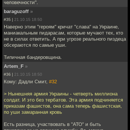
человечности".
baraguzoff
»
#35 |
21.10.15 18:50
Наверно этим "героям" кричат "слава" на Украине,
маниакальным пидарасам, которые мучают тех, кто
не в силах ответить. А при угрозе реального пиздеца
обсераются по самые уши.
Типичная бандеровщина.
Artem_F
»
#36 |
21.10.15 18:50
Кому: Дадли Смит,
#32
> Нынешняя армия Украины - четверть миллиона
солдат. И это без тербатов. Эта армия подчиняется
приказам фашистов, она сама теперь фашистская,
по уши замаранная кровь
Есть разница, участвовать в "АТО" и быть