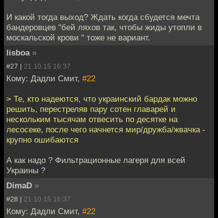
И какой тогда выход? Ждать когда сбудется мечта
бандеровцев "бей ляхов так, чтобы жиды утопли в
москальской крови " тоже не вариант.
lisboa
»
#27 |
21.10.15 16:37
Кому: Дадли Смит,
#22
> Те, кто надеются, что украинский бардак можно
решить, перестреляв пару сотен главарей и
нескольким тысячам отвесить по десятке на
лесосеке, после чего начнется мир/дружба/жвачка -
крупно ошибаются
А как надо ? Фильтрационные лагеря для всей
Украины ?
DimaD
»
#28 |
21.10.15 16:37
Кому: Дадли Смит,
#22