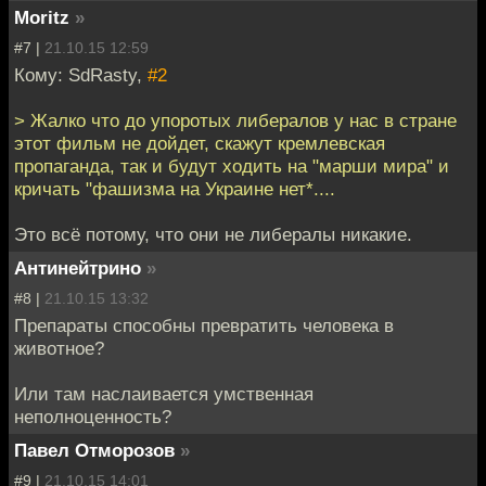
Moritz
»
#7 |
21.10.15 12:59
Кому: SdRasty,
#2
> Жалко что до упоротых либералов у нас в стране
этот фильм не дойдет, скажут кремлевская
пропаганда, так и будут ходить на "марши мира" и
кричать "фашизма на Украине нет*....
Это всё потому, что они не либералы никакие.
Антинейтрино
»
#8 |
21.10.15 13:32
Препараты способны превратить человека в
животное?
Или там наслаивается умственная
неполноценность?
Павел Отморозов
»
#9 |
21.10.15 14:01