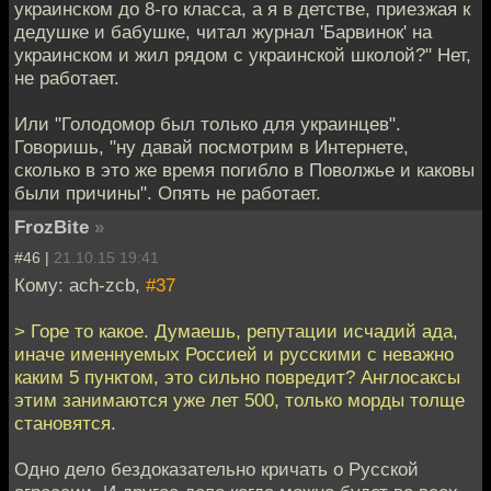
украинском до 8-го класса, а я в детстве, приезжая к
дедушке и бабушке, читал журнал 'Барвинок' на
украинском и жил рядом с украинской школой?" Нет,
не работает.
Или "Голодомор был только для украинцев".
Говоришь, "ну давай посмотрим в Интернете,
сколько в это же время погибло в Поволжье и каковы
были причины". Опять не работает.
FrozBite
»
#46 |
21.10.15 19:41
Кому: ach-zcb,
#37
> Горе то какое. Думаешь, репутации исчадий ада,
иначе именнуемых Россией и русскими с неважно
каким 5 пунктом, это сильно повредит? Англосаксы
этим занимаются уже лет 500, только морды толще
становятся.
Одно дело бездоказательно кричать о Русской