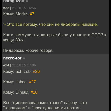
baraguzoff
»
#33 |
21.10.15 16:56
Кому: Moritz,
#7
> Это всё потому, что они не либералы никакие.
Как и коммунисты, которые были у власти в СССР к
концу 80-х.
Пидарасы, короче говоря.
necro-tor
»
#34 |
21.10.15 17:06
Кому: ach-zcb,
#26
Кому: lisboa,
#27
Кому: DimaD,
#28
Все "цивилизованные страны" назовут это
"геноцидом" и "преступлениями против