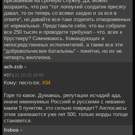
призванным на срочную службу. Да, можно
возразить, что раз "тот лопоухий солдатик присягу
давал, то он теперь со всеми заодно и за все в
ответе", но давайте все-таки отделять отмороженных
от нормальных. Представьте себе, что вы собрали
все 250 тысяч и проводите трибунал - что, всех к
брустверу? Сомневаюсь. Командующих и
непосредственных исполнителей, а также все эти
"добровольческие батальоны" - понятно, но их не
четверть миллиона.
ach-zcb
»
#37 |
21.10.15 18:50
Кому: necro-tor,
#34
Горе то какое. Думаешь, репутации исчадий ада,
иначе именнуемых Россией и русскими с неважно
каким 5 пунктом, это сильно повредит? Англосаксы
этим занимаются уже лет 500, только морды толще
становятся.
lisboa
»