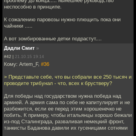
проблему до конца..... нынешнее руководство
неспособно в принципе.
К сожалению паровозы нужно плющить пока они
чайники .....
А вот зомбированные детки подрастут....
Дадли Смит
»
#42 |
21.10.15 19:14
Кому: Artem_F,
#36
> Представьте себе, что вы собрали все 250 тысяч и
проводите трибунал - что, всех к брустверу?
Для победы над государством нужна победа над
армией. А армия сама по себе не капитулирует и не
разбежится, если ее перед этим хорошенечко не
побить. К примеру, чтобы итальянцы хорошо бежали
из-под Сталинграда, разваливая немецкий фронт,
танкисты Баданова давили их гусеницами сотнями