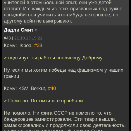
учителей в этом большой опыт, они уже детей
готовят. И с каждым из этих призванных под ружье
понадобиться учинить что-нибудь нехорошее, по
другому войн не выигрывают.
Дадли Смит
»
#43 |
21.10.15 19:21
Кому: lisboa,
#38
> подкинул ты работы ополченцу Доброму
Ну, если мы хотим победы над фашизмом у наших
границ
Кому: KSV_Berkut,
#40
> Помогло. Потомки всё проебали.
Не помогло. Ни фига СССР не помогло то, что
бандеровцев амнистировали. Эти твари вышли,
замаскировались и продолжили свою деятельность,