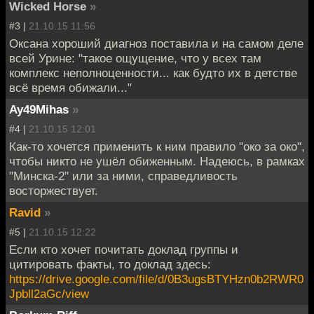
Wicked Horse
»
#3 |
21.10.15 11:56
Оксана хороший диагноз поставила и на самом деле
всей Урине: "такое ощущение, что у всех там
комплекс неполноценности... как будто их в детстве
всё время обижали..."
Ay49Mihas
»
#4 |
21.10.15 12:01
Как-то хочется применить к ним правило "око за око",
чтобы никто не ушёл обиженным. Надеюсь, в рамках
"Минска-2" или за ними, справедливость
восторжествует.
Ravid
»
#5 |
21.10.15 12:22
Если кто хочет почитать доклад группы и
цитировать факты, то доклад здесь:
https://drive.google.com/file/d/0B3ugsBTYHzn0b2RWR0
Jpbll2aGc/view