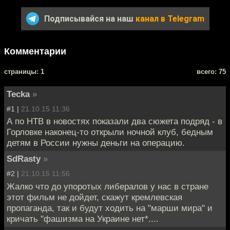
Подписывайся на наш
канал в Telegram
Комментарии
cтраницы: 1
всего: 75
Tecka
»
#1 |
21.10.15 11:36
А по НТВ в новостях показали два сюжета подряд - в
Горловке наконец-то открыли ночной клуб, бедным
детям в России нужны деньги на операцию.
SdRasty
»
#2 |
21.10.15 11:56
Жалко что до упоротых либералов у нас в стране
этот фильм не дойдет, скажут кремлевская
пропаганда, так и будут ходить на "марши мира" и
кричать "фашизма на Украине нет*....