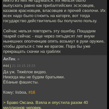
никто из них не одумался. Их нельзя было
выпускать равно как прибалтийских эсэсовцев,
казаков красновцев, власовцев и прочей сволочи. Их
всех надо было сгноить на каторге, вот тогда
государство действительно бы получило пользу.
Сейчас нельзя повторить эту ошибку. Пощадим
тварей сейчас - еще через пятьдесят лет внуки
нынешних ополченцев опять возьмут в руки оружие,
чтобы драться с тем же врагом. Пора бы уже
прекращать скачки на граблях
AnTev.
»
#44 |
21.10.15 19:23
Да уж. Тяжёлое видео.
Никогда мы не будем братьями.
Ёбаные фашисты.
Кому: lisboa,
#16
> Браво Оксана. Взяла и опустила разом 40
миллионов человек.