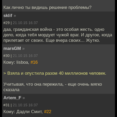
Как лично ты видишь решение проблемы?
sklif
»
#29 |
21.10.15 16:37
даа, гражданская война - это особая жесть. одно
дело, когда тебя мордует чужой враг. И другое, когда
прилетает от своих. Еще вчера своих... Жутко.
marsGM
»
#30 |
21.10.15 16:37
Кому: lisboa,
#16
> Взяла и опустила разом 40 миллионов человек.
Учитывая, что она пережила, - еще очень мягко
сказала
Artem_F
»
#31 |
21.10.15 16:37
Кому: Дадли Смит,
#22