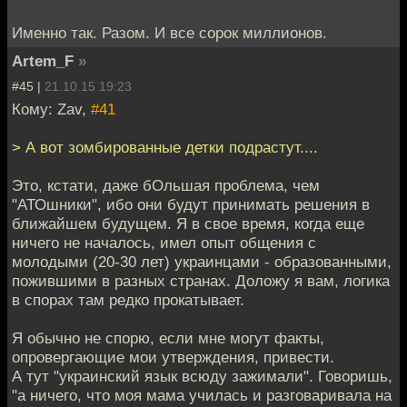
Именно так. Разом. И все сорок миллионов.
Artem_F
»
#45 |
21.10.15 19:23
Кому: Zav,
#41
> А вот зомбированные детки подрастут....
Это, кстати, даже бОльшая проблема, чем
"АТОшники", ибо они будут принимать решения в
ближайшем будущем. Я в свое время, когда еще
ничего не началось, имел опыт общения с
молодыми (20-30 лет) украинцами - образованными,
пожившими в разных странах. Доложу я вам, логика
в спорах там редко прокатывает.
Я обычно не спорю, если мне могут факты,
опровергающие мои утверждения, привести.
А тут "украинский язык всюду зажимали". Говоришь,
"а ничего, что моя мама училась и разговаривала на