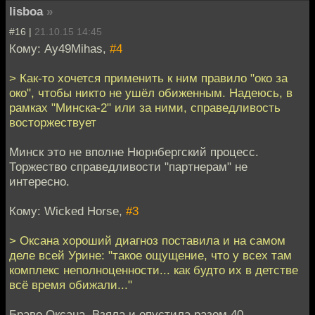
lisboa
»
#16 |
21.10.15 14:45
Кому: Ay49Mihas,
#4
> Как-то хочется применить к ним правило "око за
око", чтобы никто не ушёл обиженным. Надеюсь, в
рамках "Минска-2" или за ними, справедливость
восторжествует
Минск это не вполне Нюрнбергский процесс.
Торжество справедливости "партнерам" не
интересно.
Кому: Wicked Horse,
#3
> Оксана хороший диагноз поставила и на самом
деле всей Урине: "такое ощущение, что у всех там
комплекс неполноценности... как будто их в детстве
всё время обижали..."
Браво Оксана. Взяла и опустила разом 40