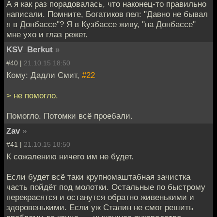
А я как раз порадовалась, что наконец-то правильно
написали. Помните, Богатиков пел: "Давно не бывал
я в Донбассе"? Я в Кузбассе живу, "на Донбассе"
мне ухо и глаз режет.
KSV_Berkut
»
#40 |
21.10.15 18:50
Кому: Дадли Смит,
#22
> не помогло.
Помогло. Потомки всё проебали.
Zav
»
#41 |
21.10.15 18:50
К сожалению ничего им не будет.
Если будет всё таки крупномаштабная зачистка
часть пойдёт под молотки. Остальные по быстрому
перекрасятся и останутся обратно живенькими и
здоровенькими. Если уж Сталин не смог решить