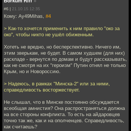
Borkum Riff
»
#6 |
21.10.15 12:35
Кому: Ay49Mihas,
#4
> Как-то хочется применить к ним правило "око за
око", чтобы никто не ушёл обиженным.
Хотеть не вредно, но бесперспективно. Ничего им,
этим зверькам, не будет. В самом худшем (для них)
раскладе - вернутся по домам и будут рассказывать,
как не смотря на их "героизм" Путин отнял не только
Крым, но и Новороссию.
> Надеюсь, в рамках "Минска-2" или за ними,
справедливость восторжествует.
Не слышал, что в Минске постоянно обсуждается
всеобщая амнистия? Она распространяться должна
на все стороны конфликта. То есть на айдаровцев
точно так же, как и на ополченцев. Справедливость,
как считаешь?