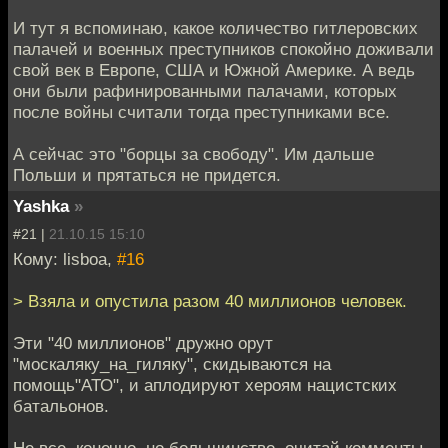
И тут я вспоминаю, какое количество гитлеровских
палачей и военных преступников спокойно доживали
свой век в Европе, США и Южной Америке. А ведь
они были рафинированными палачами, которых
после войны считали тогда преступниками все.
А сейчас это "борцы за свободу". Им дальше
Польши и прятаться не придется.
Yashka
»
#21 |
21.10.15 15:10
Кому: lisboa,
#16
> Взяла и опустила разом 40 миллионов человек.
Эти "40 миллионов" дружно орут
"москаляку_на_гиляку", скидываются на
помощь"АТО", и аплодируют хероям нацистских
батальонов.
Не все, конечно, но большинство. очитай комменты