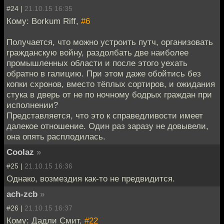
#24 |
21.10.15 16:35
Кому: Borkum Riff,
#6
Получается, что можно устроить путч, организовать
гражданскую войну, раздолбать две наиболее
промышленных области и после этого уехать
обратно в галицию. При этом даже обойтись без
копки схронов, вместо тёплых сортиров, и ожидания
стука в дверь от не по ночному бодрых граждан при
исполнении?
Представляется, что это к справедливости имеет
далекое отношение. Один раз заразу не довывели,
она опять расплодилась.
Coolaz
»
#25 |
21.10.15 16:36
Однако, возмездия как-то не предвидится.
ach-zcb
»
#26 |
21.10.15 16:37
Кому: Дадли Смит,
#22