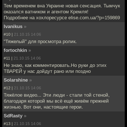
Тем временем вна Украине новая сенсация. Тымчук
оказался ватником и агентом Кремля!
Подробнее на хохлоресурсе elise.com.ua/?p=159869
Ivanikus
»
#10 |
21.10.15 14:06
"Тяжелый" для просмотра ролик.
fortochkin
»
#11 |
21.10.15 14:06
Не знаю, как комментировать.Но руки до этих
ТВАРЕЙ у нас дойдут рано или поздно
Solarshine
»
#12 |
21.10.15 14:06
Тяжёлое видео... Эти люди - стали той стеной,
благодаря которой мы всё ещё живём прежней
жизнью. Вот они, настоящие герои.
SdRasty
»
#13 |
21.10.15 14:06