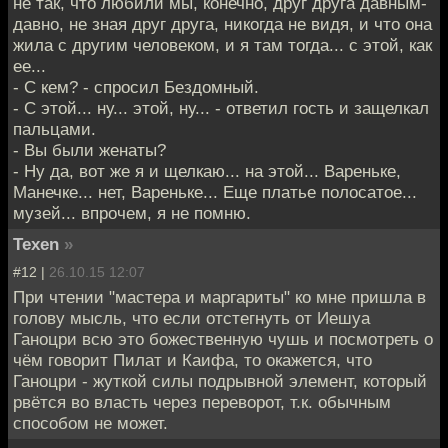
не так, что любили мы, конечно, друг друга давным-
давно, не зная друг друга, никогда не видя, и что она
жила с другим человеком, и я там тогда... с этой, как
ее...
- С кем? - спросил Бездомный.
- С этой... ну... этой, ну... - ответил гость и защелкал
пальцами.
- Вы были женаты?
- Ну да, вот же я и щелкаю... на этой... Вареньке,
Манечке... нет, Вареньке... Еще платье полосатое...
музей... впрочем, я не помню.
Texen
»
#12 |
26.10.15 12:07
При чтении "мастера и маргариты" ко мне пришла в
голову мысль, что если отстегнуть от Иешуа
Ганоцри всю это божественную чушь и посмотреть о
чём говорит Пилат и Каифа, то окажется, что
Ганоцри - жуткой силы подрывной элемент, который
рвётся во власть через переворот, т.к. обычным
способом не может.