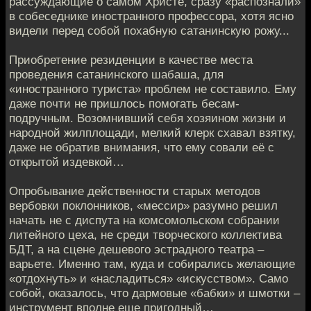
рассуждающие о самом Христе, сразу «распознали»
в собеседнике иностранного профессора, хотя ясно
видели перед собой похабную сатанинскую рожу...
Приобретение резиденции в качестве места
проведения сатанинского шабаша, для
«иностранного туриста» проблем не составило. Ему
даже почти не пришлось помогать бесам-
подручным. Возомнивший себя хозяином жизни и
народной жилплощади, мелкий клерк схавал взятку,
даже не обратив внимания, что ему совали её с
открытой издевкой…
Опробывание действенности старых методов
вербовки поклонников, «мессир» разумно решил
начать не с диспута на комсомольском собрании
литейного цеха, не среди творческого коллектива
БДТ, а на сцене дешевого эстрадного театра –
варьете. Именно там, куда и собирались желающие
«отдохнуть» и «насладиться» «искусством». Само
собой, оказалось, что дармовые «бабки» и шмотки –
инструмент вполне еще пригодный…