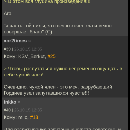
> В этом вся глубина произведения!!!
Ага
"я часть той силы, что вечно хочет зла и вечно
совершает благо" (С)
xor2times
»
#39 |
26.10.15 12:35
Кому: KSV_Berkut,
#25
> Чтобы распутаться нужно непременно ощущать в
себе чужой член!
Очевидно, чужой член - это меч, разрубающий
Гордиев узел запутавшихся чувств!!!
inkko
»
#40 |
26.10.15 12:35
Кому: milo,
#18
Для распутывания запутанных чувств советские, и