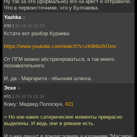
Ну так за это (формально) его на крест и отправили.
Что в первоисточнике, что у Булгакова.
Yashka
»
#30 |
26.10.15 12:23
Кстати вот разбор Кураева
https://www.youtube.com/watch?v=zK6t6s0V1mc
От ПГМ можно абстрагироваться, а так много
познавательного.
И, да - Маргарита - обычная шлюха.
Эске
»
#31 |
26.10.15 12:24
Кому: Медвед Полоскун,
#21
> Но кое-какие сатирические моменты прекрасно
выделены. И ведь они в романе есть.
И о них пишут в предисловиях к изданиям "Мастера