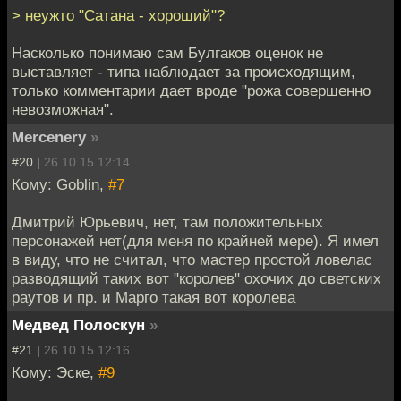
> неужто "Сатана - хороший"?
Насколько понимаю сам Булгаков оценок не
выставляет - типа наблюдает за происходящим,
только комментарии дает вроде "рожа совершенно
невозможная".
Mercenery
»
#20 |
26.10.15 12:14
Кому: Goblin,
#7
Дмитрий Юрьевич, нет, там положительных
персонажей нет(для меня по крайней мере). Я имел
в виду, что не считал, что мастер простой ловелас
разводящий таких вот "королев" охочих до светских
раутов и пр. и Марго такая вот королева
Медвед Полоскун
»
#21 |
26.10.15 12:16
Кому: Эске,
#9