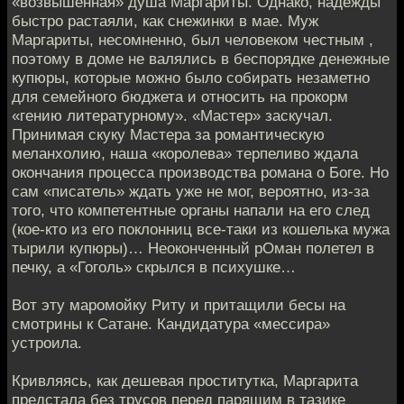
«возвышенная» душа Маргариты. Однако, надежды
быстро растаяли, как снежинки в мае. Муж
Маргариты, несомненно, был человеком честным ,
поэтому в доме не валялись в беспорядке денежные
купюры, которые можно было собирать незаметно
для семейного бюджета и относить на прокорм
«гению литературному». «Мастер» заскучал.
Принимая скуку Мастера за романтическую
меланхолию, наша «королева» терпеливо ждала
окончания процесса производства романа о Боге. Но
сам «писатель» ждать уже не мог, вероятно, из-за
того, что компетентные органы напали на его след
(кое-кто из его поклонниц все-таки из кошелька мужа
тырили купюры)… Неоконченный рОман полетел в
печку, а «Гоголь» скрылся в психушке…
Вот эту маромойку Риту и притащили бесы на
смотрины к Сатане. Кандидатура «мессира»
устроила.
Кривляясь, как дешевая проститутка, Маргарита
предстала без трусов перед парящим в тазике