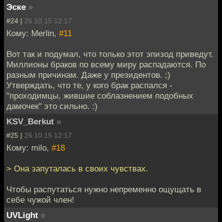
Эске
»
#24 |
26.10.15 12:17
Кому: Merlin,
#11
Вот так и подумал, что только этот эпизод приведут.
Миллионы браков по всему миру распадаются. По
разным причинам. Даже у президентов. ;)
Утверждать, что те, у кого брак распался -
"проходимцы, жившие соблазнением подобных
дамочек" это сильно. :)
KSV_Berkut
»
#25 |
26.10.15 12:17
Кому: milo,
#18
> Она запуталась в своих чувствах.
Чтобы распутаться нужно непременно ощущать в
себе чужой член!
UVLight
»