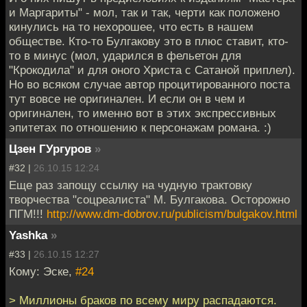
и Маргариты" - мол, так и так, черти как положено
кинулись на то нехорошее, что есть в нашем
обществе. Кто-то Булгакову это в плюс ставит, кто-
то в минус (мол, ударился в фельетон для
"Крокодила" и для оного Христа с Сатаной приплел).
Но во всяком случае автор процитированного поста
тут вовсе не оригинален. И если он в чем и
оригинален, то именно вот в этих экспрессивных
эпитетах по отношению к персонажам романа. :)
Цзен ГУргуров
»
#32 |
26.10.15 12:24
Еще раз запощу ссылку на чудную трактовку
творчества "соцреалиста" М. Булгакова. Осторожно
ПГМ!!!
http://www.dm-dobrov.ru/publicism/bulgakov.html
Yashka
»
#33 |
26.10.15 12:27
Кому: Эске,
#24
> Миллионы браков по всему миру распадаются.