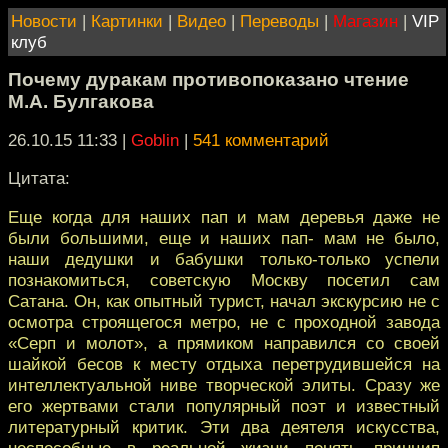
Новости
|
Картинки
|
Видео
|
Переводы
|
Магазин
|
VIP
клуб
Почему дуракам противопоказано чтение
М.А. Булгакова
26.10.15 11:33
|
Goblin
|
541 комментарий
Цитата:
Еще когда для наших пап и мам деревья даже не
были большими, еще и наших пап- мам не было,
наши дедушки и бабушки только-только успели
познакомиться, советскую Москву посетил сам
Сатана. Он, как опытный турист, начал экскурсию не с
осмотра строящегося метро, не с проходной завода
«Серп и молот», а прямиком направился со своей
шайкой бесов к месту отдыха перетрудившейся на
интеллектуальной ниве творческой элиты. Сразу же
его жертвами стали популярный поэт и известный
литературный критик. Эти два деятеля искусства,
неспособные в реальной жизни понять принцип