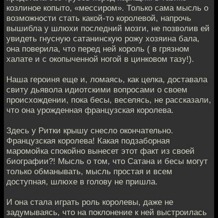
козлиное копыто, «мессиром». Только сама мысль о
возможности стать какой-то королевой, напрочь
вышибла у шлюхи последний мозги, не позволив ей
увидеть гнусную сатанинскую рожу хозяина бала,
она поверила, что перед ней король ( в грязном
халате и с окопыченной ногой в цинковом тазу!).
Наша героиня еще и, ломаясь, как целка, доставала
свиту дьявола идиотскими вопросами о своем
происхождении, пока бесы, веселясь, не рассказали,
что она урожденная французская королева.
Здесь у Ритки крышу снесло окончательно.
Французская королева! Какая подзаборная
маромойка спокойно вынесет этот факт из своей
биографии?! Мысль о том, что Сатана и бесы могут
только обманывать, мысль простая и всем
доступная, шлюхе в голову не пришла.
И она стала играть роль королевы, даже не
задумываясь, что на поклонение к ней выстроилась