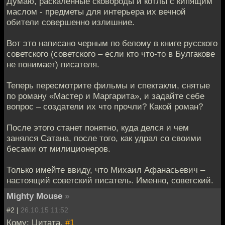
Думаю, раскаленные сковороды и котлы с кипящим
маслом - предметы для интерьера их вечной
обители совершенно излишние.
Вот это написано черным по белому в книге русского
советского (советского – если кто что-то в Булгакове
не понимает) писателя.
Теперь пересмотрите фильмы и спектакли, снятые
по роману «Мастер и Маргарита», и задайте себе
вопрос – создатели их что прочли? Какой роман?
После этого станет понятно, куда делся и чем
занялся Сатана, после того, как удрал со своими
бесами от милиционеров.
Только имейте ввиду, что Михаил Афанасьевич –
настоящий советский писатель. Именно, советский.
Mighty Mouse
»
#2 |
26.10.15 11:52
Кому: Цитата,
#1