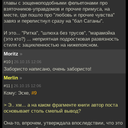
главы с зощенкоподобными фельетонами про
взяточников-управдомов и прочие примуса, на
месте, где пошло про "любовь и прочие чувства"
завяз и перелистнул сразу на "бал Сатаны".
И это... "Ритка", "шлюха без трусов", "марамойка
(это кто?) ... неприятная подростковая развязность
стиля с зацикленностью на нижепоясном.
Moritz
»
#10 |
26.10.15 12:06
Забористо написано, очень забористо!
Merlin
»
#11 |
26.10.15 12:06
Кому: Эске,
#9
> Э.. хм... а на каком фрагменте книги автор поста
основывает столь смелый вывод?
Она-то, впрочем, утверждала впоследствии, что это