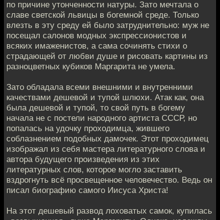
по причине утонченности натуры. Зато мечтала о
славе светской львицы в богемной среде. Только
влезть в эту среду ей было затруднительно: муж не
посещал салонов модных экспрессионистов и
всяких имаженистов, а сама сочинять стихи о
страдающей от любви душе и рисовать картины из
разноцветных кубиков Маргарита не умела.
Зато обладала всеми внешними и внутренними
качествами дешевой и тупой шлюхи. Атак как, она
была дешевой и тупой, то свой путь в богему
начала не с постели народного артиста СССР, но
попалась на удочку проходимца, жившего
соблазнением подобных дамочек. Этот проходимец
изображал из себя мастера литературного слова и
автора будущего произведения из этих
литературных слов, которое могло заставить
вздрогнуть всё просвещенное человечество. Ведь он
писал биографию самого Иисуса Христа!
На этот дешевый развод лоховатых самок, купилась