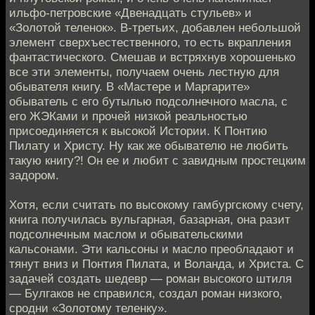
ильфо-петровские «Двенадцать стульев» и
«Золотой теленок». В-третьих, добавлен небольшой
элемент сверхъестественного, то есть вкрапления
фантастического. Смешав и встряхнув хорошенько
все эти элементы, получаем очень лестную для
обывателя книгу. В «Мастере и Маргарите»
обыватель с его бутылью подсолнечного масла, с
его ЖЭКами и прочей низкой реальностью
присоединяется к высокой Истории. К Понтию
Пилату и Христу. Ну как же обывателю не любить
такую книгу?! Он ее и любит с завидным простецким
задором.
Хотя, если считать по высокому гамбургскому счету,
книга получилась вульгарная, базарная, она разит
подсолнечным маслом и обывательскими
кальсонами. Эти кальсоны и масло преобладают и
тянут вниз и Понтия Пилата, и Воланда, и Христа. С
задачей создать шедевр — роман высокого штиля
— Булгаков не справился, создал роман низкого,
сродни «Золотому теленку».