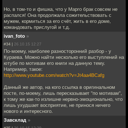
Но, в том-то и фишка, что у Марго брак совсем не
распался! Она продолжала сожительствовать с
мужем, кормиться за его счёт, жить в его доме,
командовать прислугой и т.д.
ivan_foto
»
#34 |
26.10.15 12:27
По-моему, наиболее разносторонний разбор - у
Кураева. Можно найти несколько его выступлений на
ютубе по мотивам его книги на данную тему.
Например, такое:
http://www.youtube.com/watch?v=Jt4aa4BCafg
Данный же автор, на кого ссылка в оригинальном
посте, по-моему, лишь пересказывает "по мотивам",
к тому же как-то излишне нервно-эмоционально, что
лишь ухудшает восприятие, не принося ничего
нового и интересного.
Завсклад
»