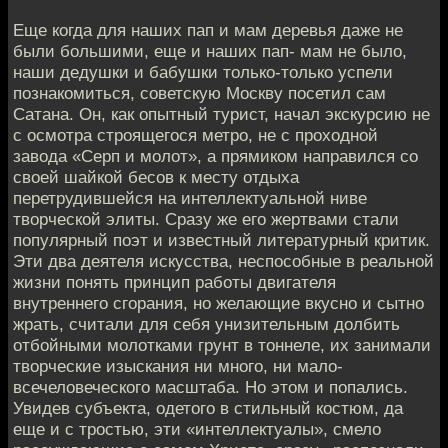
Еще когда для наших пап и мам деревья даже не
были большими, еще и наших пап- мам не было,
наши дедушки и бабушки только-только успели
познакомиться, советскую Москву посетил сам
Сатана. Он, как опытный турист, начал экскурсию не
с осмотра строящегося метро, не с проходной
завода «Серп и молот», а прямиком направился со
своей шайкой бесов к месту отдыха
перетрудившейся на интеллектуальной ниве
творческой элиты. Сразу же его жертвами стали
популярный поэт и известный литературный критик.
Эти два деятеля искусства, неспособные в реальной
жизни понять принцип работы двигателя
внутреннего сгорания, но желающие вкусно и сытно
жрать, считали для себя унизительным долбить
отбойными молотками грунт в тоннеле, их занимали
творческие изыскания ни много, ни мало-
всечеловеческого масштаба. Но этом и попались.
Увидев субъекта, одетого в стильный костюм, да
еще и с тростью, эти «интеллектуалы», смело