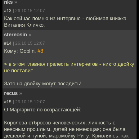
nks
»
#13 |
26.10.15 12:07
Как сейчас помню из интервью - любимая книжка
Виталия Кличко.
stereosin
»
#14 |
26.10.15 12:07
Кому: Goblin,
#8
> в этом главная прелесть интернетов - никто двойку
не поставит
Зато на двойку могут посадить!
recus
»
#15 |
26.10.15 12:07
О Маргарите по возрастающей:
Королева отбросов человеческих; личность с
неясным прошлым, детей не имеющая; она была
дешевой и тупой; маромойку Риту; Кривляясь, как