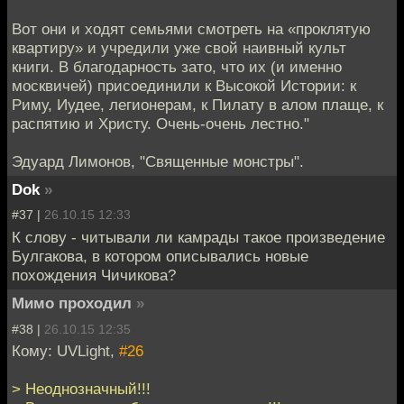
Вот они и ходят семьями смотреть на «проклятую
квартиру» и учредили уже свой наивный культ
книги. В благодарность зато, что их (и именно
москвичей) присоединили к Высокой Истории: к
Риму, Иудее, легионерам, к Пилату в алом плаще, к
распятию и Христу. Очень-очень лестно."
Эдуард Лимонов, "Священные монстры".
Dok
»
#37 |
26.10.15 12:33
К слову - читывали ли камрады такое произведение
Булгакова, в котором описывались новые
похождения Чичикова?
Мимо проходил
»
#38 |
26.10.15 12:35
Кому: UVLight,
#26
> Неоднозначный!!!