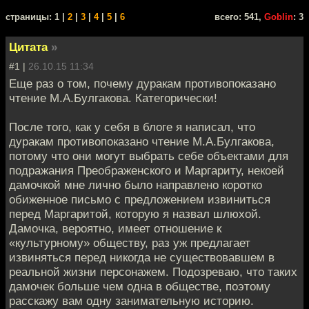
cтраницы: 1 |
2
|
3
|
4
|
5
|
6
всего: 541,
Goblin
: 3
Цитата
»
#1 |
26.10.15 11:34
Еще раз о том, почему дуракам противопоказано
чтение М.А.Булгакова. Категорически!
После того, как у себя в блоге я написал, что
дуракам противопоказано чтение М.А.Булгакова,
потому что они могут выбрать себе объектами для
подражания Преображенского и Маргариту, некоей
дамочкой мне лично было направлено коротко
обиженное письмо с предложением извиниться
перед Маргаритой, которую я назвал шлюхой.
Дамочка, вероятно, имеет отношение к
«культурному» обществу, раз уж предлагает
извиняться перед никогда не существовавшем в
реальной жизни персонажем. Подозреваю, что таких
дамочек больше чем одна в обществе, поэтому
расскажу вам одну занимательную историю.