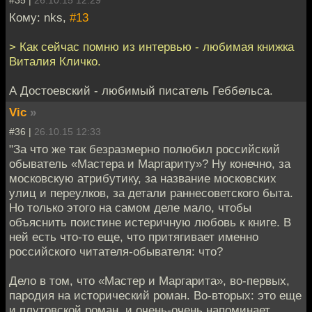
#35 |
26.10.15 12:29
Кому: nks,
#13
> Как сейчас помню из интервью - любимая книжка
Виталия Кличко.
А Достоевский - любимый писатель Геббельса.
Vic
»
#36 |
26.10.15 12:33
"За что же так безразмерно полюбил российский
обыватель «Мастера и Маргариту»? Ну конечно, за
московскую атрибутику, за название московских
улиц и переулков, за детали раннесоветского быта.
Но только этого на самом деле мало, чтобы
объяснить поистине истеричную любовь к книге. В
ней есть что-то еще, что притягивает именно
российского читателя-обывателя: что?
Дело в том, что «Мастер и Маргарита», во-первых,
пародия на исторический роман. Во-вторых: это еще
и плутовской роман, и очень-очень напоминает