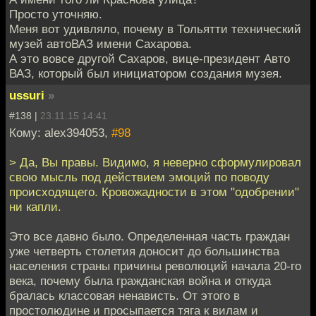
Просто уточняю.
Меня вот удивляло, почему в Тольятти технический
музей автоВАЗ имени Сахарова.
А это вовсе другой Сахаров, вице-президент Авто
ВАЗ, который был инициатором создания музея.
ussuri
»
#138 |
23.11.15 14:41
Кому: alex394053,
#98
> Да, Вы правы. Видимо, я неверно сформулировал
свою мысль под действием эмоций по поводу
происходящего. Кровожадности в этом "одобрении"
ни капли.
Это все давно было. Определенная часть граждан
уже четверть столетия доносит до большинства
населения страны причины революций начала 20-го
века, почему была гражданская война и откуда
бралась классовая ненависть. От этого в
простолюдине и просыпается тяга к вилам и