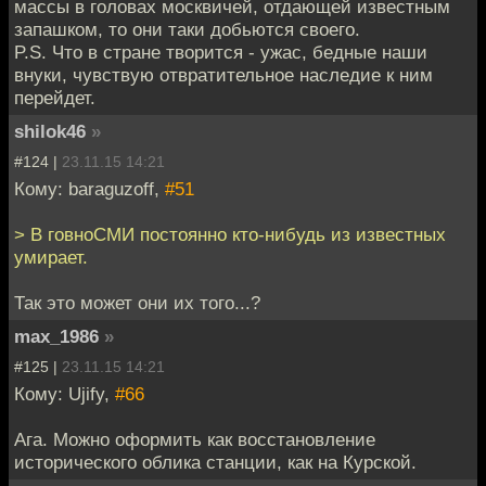
массы в головах москвичей, отдающей известным
запашком, то они таки добьются своего.
P.S. Что в стране творится - ужас, бедные наши
внуки, чувствую отвратительное наследие к ним
перейдет.
shilok46
»
#124 |
23.11.15 14:21
Кому: baraguzoff,
#51
> В говноСМИ постоянно кто-нибудь из известных
умирает.
Так это может они их того...?
max_1986
»
#125 |
23.11.15 14:21
Кому: Ujify,
#66
Ага. Можно оформить как восстановление
исторического облика станции, как на Курской.