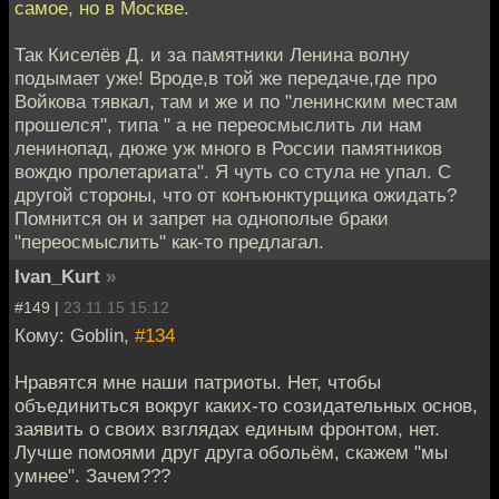
самое, но в Москве.
Так Киселёв Д. и за памятники Ленина волну
подымает уже! Вроде,в той же передаче,где про
Войкова тявкал, там и же и по "ленинским местам
прошелся", типа " а не переосмыслить ли нам
ленинопад, дюже уж много в России памятников
вождю пролетариата". Я чуть со стула не упал. С
другой стороны, что от конъюнктурщика ожидать?
Помнится он и запрет на однополые браки
"переосмыслить" как-то предлагал.
Ivan_Kurt
»
#149 |
23.11.15 15:12
Кому: Goblin,
#134
Нравятся мне наши патриоты. Нет, чтобы
объединиться вокруг каких-то созидательных основ,
заявить о своих взглядах единым фронтом, нет.
Лучше помоями друг друга обольём, скажем "мы
умнее". Зачем???