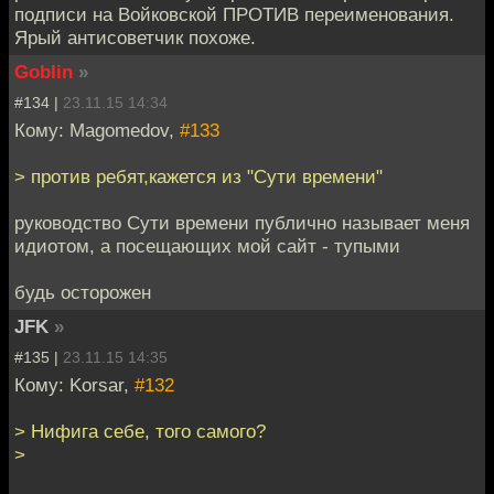
подписи на Войковской ПРОТИВ переименования.
Ярый антисоветчик похоже.
Goblin
»
#134 |
23.11.15 14:34
Кому: Magomedov,
#133
> против ребят,кажется из "Сути времени"
руководство Сути времени публично называет меня
идиотом, а посещающих мой сайт - тупыми
будь осторожен
JFK
»
#135 |
23.11.15 14:35
Кому: Korsar,
#132
> Нифига себе, того самого?
>