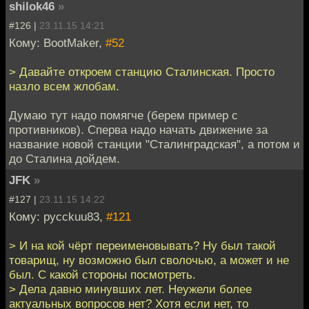
shilok46
»
#126 |
23.11.15 14:21
Кому: BootMaker,
#52
> Давайте откроем станцию Сталинская. Просто
назло всем жлобам.
Думаю тут надо помягче (берем пример с
противников). Сперва надо начать движение за
название новой станции "Сталинградская", а потом и
до Сталина дойдем.
JFK
»
#127 |
23.11.15 14:22
Кому: pycckuu83,
#121
> И на кой чёрт переименовывать? Ну был такой
товарищ, ну возможно был сволочью, а может и не
был. С какой стороны посмотреть.
> Дела давно минувших лет. Неужели более
актуальных вопросов нет? Хотя если нет, то