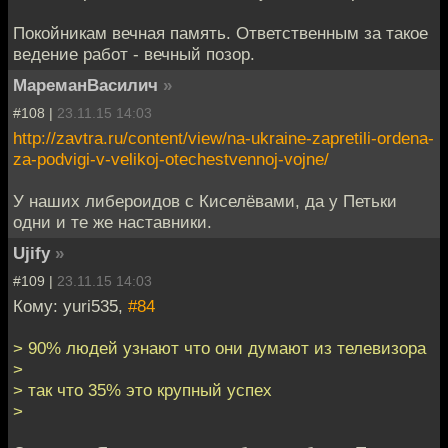
Покойникам вечная память. Ответственным за такое
ведение работ - вечный позор.
МареманВасилич
»
#108 |
23.11.15 14:03
http://zavtra.ru/content/view/na-ukraine-zapretili-ordena-
za-podvigi-v-velikoj-otechestvennoj-vojne/
У наших либероидов с Киселёвами, да у Петьки
одни и те же наставники.
Ujify
»
#109 |
23.11.15 14:03
Кому: yuri535,
#84
> 90% людей узнают что они думают из телевизора
>
> так что 35% это крупный успех
>