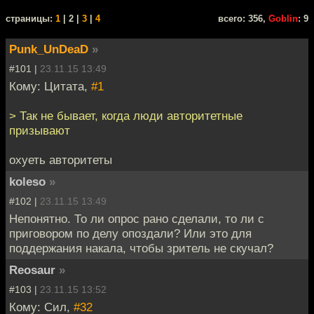
cтраницы:
1
| 2 |
3
|
4
всего: 356,
Goblin
: 9
Punk_UnDeaD
»
#101 |
23.11.15 13:49
Кому: Цитата,
#1
> Так не бывает, когда люди авторитетные
призывают
охуеть авторитеты
koleso
»
#102 |
23.11.15 13:49
Непонятно. То ли опрос рано сделали, то ли с
приговором по делу опоздали? Или это для
поддержания накала, чтобы зритель не скучал?
Reosaur
»
#103 |
23.11.15 13:52
Кому: Сил,
#32