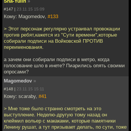
Sha-Yulin
»
#147 |
23.11.15 15:09
Кому: Magomedov,
#133
> Этот персонаж регулярно устраивал провокации
против ребят,кажется из "Сути времени",которые
собирали подписи на Войковской ПРОТИВ
переименования.
а зачем они собирали подписи в метро, когда
голосование шло в инете? Пиарились опять своими
опросами?
Magomedov
»
#148 |
23.11.15 15:11
Кому: scaraby,
#41
> Мне тоже было странно смотреть на это
выступление. Неделю-другую тому назад он
клеймил вольер с макаками, которые памятники
Ленину рушат, а тут призывает делать, по сути, тоже