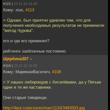
#115 |
23.11.15 14:09
Кому: xius,
#113
> Однако, был приятно удивлен тем, что для
получения необходимых результатов не применили
"метод Чурова".
кто и где его применял?
рейтинги заоблачные постоянно
Щербина307
»
#116 |
23.11.15 14:09
Кому: МареманВасилич,
#108
> У наших либероидов с Киселёвами, да у Петьки
одни и те же наставники.
Они старые товарищи.
http://4put.ru/pictures/max/1133/3483503.jpg