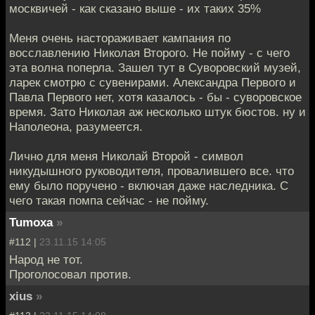
москвичей - как сказано выше - их таких 35%
Меня очень настораживает кампания по
восславлению Николая Второго. Не пойму - с чего
эта волна поперла. Зашел тут в Суворовский музей,
ларек смотрю с сувенирами. Александра Первого и
Павла Первого нет, хотя казалось - бы - суворовское
время. Зато Николая аж несколько штук бюстов. ну и
Наполеона, разумеется.
Лично для меня Николай Второй - символ
никудышного руководителя, провалившего все. что
ему было поручено - включая даже наследника. С
чего такая помпа сейчас - не пойму.
Tumoxa
»
#112 |
23.11.15 14:05
Народ не тот.
Проголосовал против.
xius
»