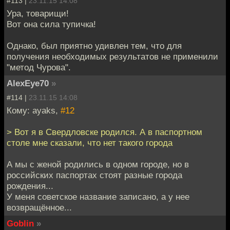
#113 |
23.11.15 14:08
Ура, товарищи!
Вот она сила тупичка!
Однако, был приятно удивлен тем, что для
получения необходимых результатов не применили
"метод Чурова".
AlexEye70
»
#114 |
23.11.15 14:08
Кому: ayaks,
#12
> Вот я в Свердловске родился. А в паспортном
столе мне сказали, что нет такого города
А мы с женой родились в одном городе, но в
российских паспортах стоят разные города
рождения...
У меня советское название записано, а у нее
возвращённое...
Goblin
»