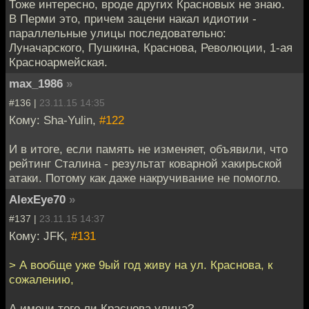
Тоже интересно, вроде других Красновых не знаю.
В Перми это, причем зацени накал идиотии -
параллельные улицы последовательно:
Луначарского, Пушкина, Краснова, Революции, 1-ая
Красноармейская.
max_1986
»
#136 |
23.11.15 14:35
Кому: Sha-Yulin,
#122
И в итоге, если память не изменяет, объявили, что
рейтинг Сталина - результат коварной хакирьской
атаки. Потому как даже накручивание не помогло.
AlexEye70
»
#137 |
23.11.15 14:37
Кому: JFK,
#131
> А вообще уже 9ый год живу на ул. Краснова, к
сожалению,
А имени того ли Краснова улица?