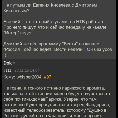
Не путаем ли Евгения Киселева с Дмитрием
Киселевым?
Евгений - это который с усами, на НТВ работал.
Про него пишут, что и сейчас передачу на канале
"Интер" ведет.
Дмитрий же вёл программу "Вести" на канале
"Россия", сейчас ведет "Вести недели". Он без усов
:)
Dok
»
#111 |
23.11.15 14:04
Кому: whisper2004,
#97
Не говна, а тонкого истинно парижского аромата,
только на этой станции можно будет почувствовать
себя почтикакдомавПариже. Уверен, что там
постоянно будет прогуливаться творец Фандорина,
известный телеобозреватель, которому "Душно в
России, душой он во Франции" и масса прочих