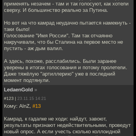
применять незачем - там и так голосуют, как хотели
сверху. И большинство реально за Путина.
Но вот на что камрад неудачно пытается намекнуть -
таки было!
Голосование "Имя России". Там так отчаянно
накручивали, что бы Сталина на первое место не
пустить - аж дым валил.
А здесь, похоже, расслабились. Были заранее
уверены в итогах голосования и потому пролетели.
Даже тяжёлую "артиллерию" уже в последний
момент подтянули.
LedaenGold
»
#123 |
23.11.15 14:21
Кому: AlnZ,
#13
Камрад, к гадалке не ходи: найдут, завоют,
результаты признают недействительными, проведут
новый опрос. А если учесть сколько коллоидной