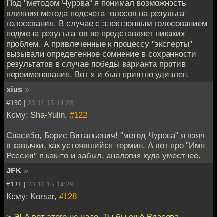
Под "методом Чурова" я понимал возможность
влияния метода подсчета голосов на результат
голосования. В случае с электронным голосованием
подмена результатов не представляет никаких
проблем. А привлеченные к процессу "эксперты"
вызывали определенное сомнение в сохранности
результатов в случае победы варианта против
переименования. Вот я и был приятно удивлен.
xius
»
#130 |
23.11.15 14:28
Кому: Sha-Yulin,
#122
Спасибо, Борис Витальевич! "метод Чурова" я взял
в кавычки, как устоявшийся термин. А вот про "Имя
России" я как-то и забыл, аналогия куда уместнее.
JFK
»
#131 |
23.11.15 14:29
Кому: Korsar,
#128
> Э! А вот этого не надо. Ты бы ещё Власова