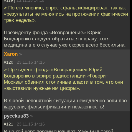
#119 |
23.11.15 14:15
> По его мнению, опрос сфальсифицирован, так как
«результаты не менялись на протяжении фактически
трех недель».
Президенту фонда «Возвращение» Юрию
Бондаренко следует обратиться к врачу, хотя
медицина в его случае уже скорее всего бессильна.
Xaron
»
#120 |
23.11.15 14:15
> Президент фонда «Возвращение» Юрий
Бондаренко в эфире радиостанции «Говорит
Москва» обвинил столичные власти в том, что они
«выставили нужные им цифры».
В любой непонятной ситуации немедленно вопи про
карусели, фальсификации и незаконность!
pycckuu83
»
#121 |
23.11.15 14:16
И на кой чёрт переименовывать? Ну был такой