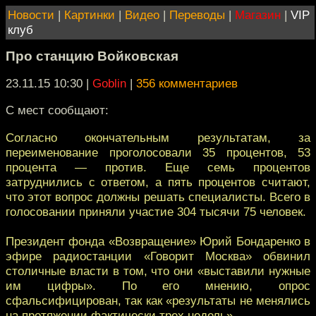
Новости
|
Картинки
|
Видео
|
Переводы
|
Магазин
|
VIP
клуб
Про станцию Войковская
23.11.15 10:30
|
Goblin
|
356 комментариев
С мест сообщают:
Согласно окончательным результатам, за
переименование проголосовали 35 процентов, 53
процента — против. Еще семь процентов
затруднились с ответом, а пять процентов считают,
что этот вопрос должны решать специалисты. Всего в
голосовании приняли участие 304 тысячи 75 человек.
Президент фонда «Возвращение» Юрий Бондаренко в
эфире радиостанции «Говорит Москва» обвинил
столичные власти в том, что они «выставили нужные
им цифры». По его мнению, опрос
сфальсифицирован, так как «результаты не менялись
на протяжении фактически трех недель».