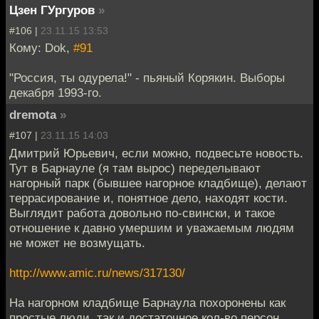
Цзен ГУргуров
»
#106 |
23.11.15 13:53
Кому: Dok,
#91
"Россия, ты одурела!" - пьяный Корякин. Выборы
декабря 1993-го.
dremota
»
#107 |
23.11.15 14:03
Дмитрий Юрьевич, если можно, подвесьте новость.
Тут в Барнауле (я там вырос) переделывают
нагорный парк (бывшее нагорное кладбище), делают
террасирование и, понятное дело, находят кости.
Выглядит работа довольно по-свински, и такое
отношение к давно умершим и уважаемым людям
не может не возмущать.
http://www.amic.ru/news/317130/
На нагорном кладбище Барнаула похоронены как
простые люди, так и достаточное кол-во персон,