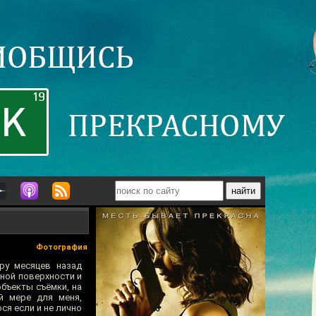
Фотография
ру месяцев назад
ной поверхности и
объекты съёмки, на
й мере для меня,
ся если и не лично