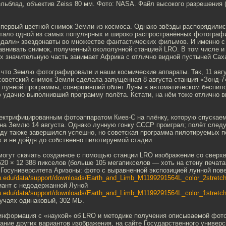
льблад, объектив Zeiss 80 мм. Фото: NASA. Файл высокого разрешения 
первый цветной снимок Земли из космоса. Однако звёзды распорядились
стало одной из самых популярных и широко распространённых фотограф
дали» звездонавты во множестве фантастических фильмов. И именно с
авнивать снимок, полученный окололунной станцией LRO. В том числе и 
х значительную часть занимает Африка с отлично видной пустыней Сах
что Землю фотографировали и наши космические аппараты. Так, 11 авгу
оветский снимок Земли сделала запущенная 8 августа станция «Зонд-7»
й лунной программы, совершивший облёт Луны в автоматическом беспил
 удачно выполнивший программу полёта. Кстати, на нём тоже отлично в
ектрифицированным фотоаппаратом Киев-С на плёнку, которую спускае
 на Землю 14 августа. Однако лунную гонку СССР проиграл; полёт след
оду также завершился успешно, но советская программа пилотируемых п
к и не дойдя до собственно пилотируемой стадии.
огут скачать созданное с помощью станции LRO изображение со сверх
0 × 12 388 пикселов (больше 105 мегапикселов — хоть на стену печата
 Госуниверситета Аризоны: фото с выравненной экспозицией лунной пов
su.edu/data/support/downloads/Earth_and_Limb_M1199291564L_color_2stretch.
иант с недодержанной Луной
su.edu/data/support/downloads/Earth_and_Limb_M1199291564L_color_1stretch.
учаях одинаковый, 302 МБ.
информация с «наукой» об LRO и методике получения описываемой фото
ание других вариантов изображения, на сайте Государственного универс