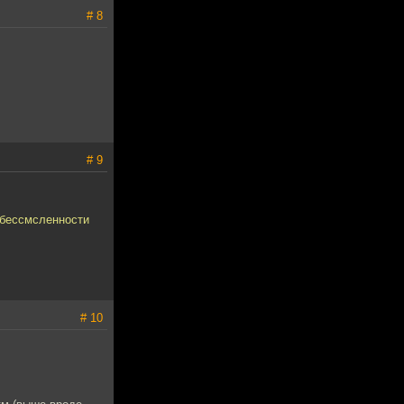
# 8
# 9
и бессмсленности
# 10