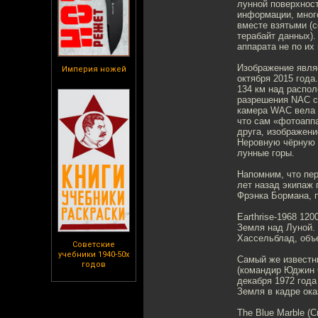
лунной поверхнос
информации, мног
вместе взятыми (с
терабайт данных).
аппарата не по их
Изображение явля
Империя ножей
октября 2015 года
134 км над распол
разрешения NAC с
камера WAC вела 
что сам «фотоаппа
друга, изображени
Неровную чёрную 
лунные горы.
Напомним, что пе
лет назад экипаж 
Фрэнка Бормана, 
Earthrise-1968 120
Земля над Луной. 
Хассельблад, объе
Советские
учебники 1940-50х
Самый же известн
годов
(командир Юджин 
декабря 1972 года
Земля в кадре ока
The Blue Marble (