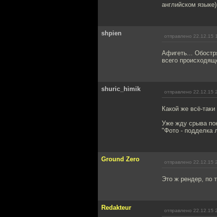
английском языке
shpien
отправлено 22.12.15 
Афигеть... Обостр
всего происходяще
shuric_himik
отправлено 22.12.15 
Какой же всё-таки
Уже жду срыва пок
"Фото - подделка
Ground Zero
отправлено 22.12.15 
Это ж рендер, по 
Redakteur
отправлено 22.12.15 