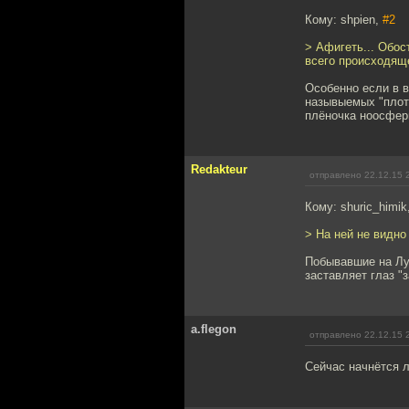
Кому: shpien,
#2
> Афигеть... Обос
всего происходяще
Особенно если в 
назывыемых "плот
плёночка ноосфер
Redakteur
отправлено 22.12.15 
Кому: shuric_himik
> На ней не видно 
Побывавшие на Лун
заставляет глаз "
a.flegon
отправлено 22.12.15 
Сейчас начнётся л