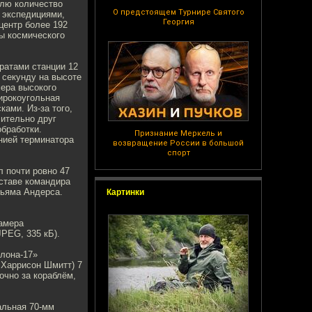
млю количество
О предстоящем Турнире Святого
 экспедициями,
Георгия
центр более 192
ры космического
ратами станции 12
 секунду на высоте
мера высокого
ирокоугольная
ами. Из-за того,
сительно друг
бработки.
Признание Меркель и
нией терминатора
возвращение России в большой
спорт
 почти ровно 47
оставе командира
льяма Андерса.
Картинки
камера
JPEG, 335 кБ).
лона-17»
 Харрисон Шмитт) 7
очно за кораблём,
иальная 70-мм