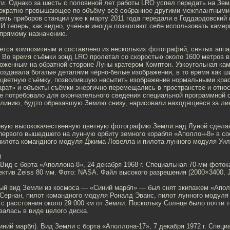
ти. Однако за шесть с половиной лет работы LRO успел передать на Зе
ократно превышающее по объёму всё собранное другими межплантными
емь приборов станции уже к марту 2011 года передали в Годдардовский 
 И теперь, как видно, учёные иногда позволяют себе использовать каме
 прямому назначению.
ется композитным и составлено из нескольких фотографий, снятых аппа
. Во время съёмки зонд LRO пролетал со скоростью около 1600 метров в
оженным на обратной стороне Луны кратером Комптон. Узкоугольная ка
оздавала богатые деталями чёрно-белые изображения, в то время как ш
цветную съёмку, позволившую насытить изображение нормальными краск
рат» и объекты съёмки энергично перемещались в пространстве и отно
е потребовало для окончательного сведения специальной программной о
линию, будто обрезавшую Землю снизу, нарисовали находящиеся за ли
рвую высококачественную цветную фотографию Земли над Луной сделал
первого вышедшего на лунную орбиту земного корабля «Аполлон-8» в с
пилота командного модуля Джима Ловелла и пилота лунного модуля Уи
0
Вид с борта «Аполлона-8», 24 декабря 1968 г. Специальная 70-мм фото
ктив Zeiss 80 мм. Фото: NASA. Файл высокого разрешения (2000×3400, 
ый вид Земли из космоса — «Синий марбл» — был снят экипажем «Апол
Сернан, пилот командного модуля Роналд Эванс, пилот лунного модуля
 с расстояния около 29 000 км от Земли. Поскольку Солнце было почти т
залась в виде целого диска.
Синий марбл). Вид Земли с борта «Аполлона-17», 7 декабря 1972 г. Спец