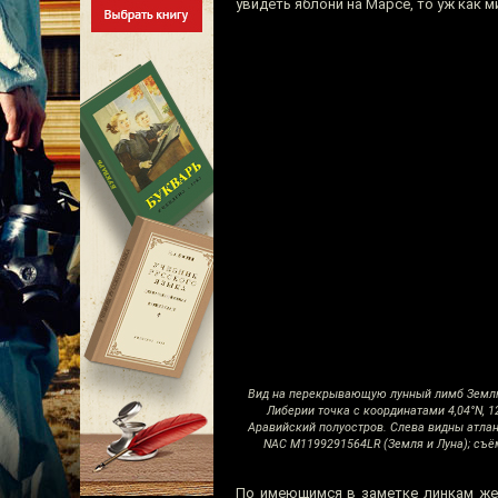
увидеть яблони на Марсе, то уж как м
Вид на перекрывающую лунный лимб Землю 
Либерии точка с координатами 4,04°N, 
Аравийский полуостров. Слева видны атла
NAC M1199291564LR (Земля и Луна); съё
По имеющимся в заметке линкам же