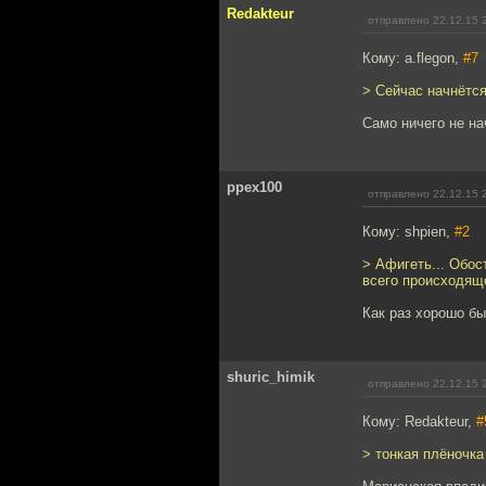
Redakteur
отправлено 22.12.15 
Кому: a.flegon,
#7
> Сейчас начнётс
Само ничего не на
ppex100
отправлено 22.12.15 
Кому: shpien,
#2
> Афигеть... Обос
всего происходяще
Как раз хорошо бы
shuric_himik
отправлено 22.12.15 
Кому: Redakteur,
#
> тонкая плёночк