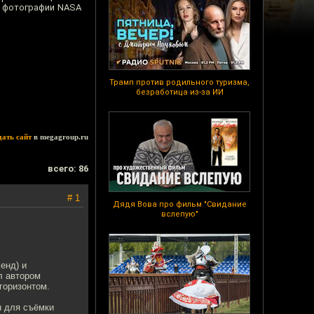
е» фотографии NASA
Трамп против родильного туризма,
безработица из-за ИИ
дать сайт
в megagroup.ru
всего: 86
# 1
Дядя Вова про фильм "Свидание
вслепую"
енд) и
л автором
горизонтом.
н для съёмки