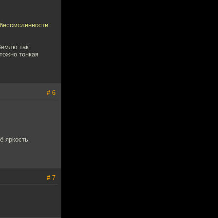
и бессмсленности
Землю так
тожно тонкая
# 6
ё яркость
# 7