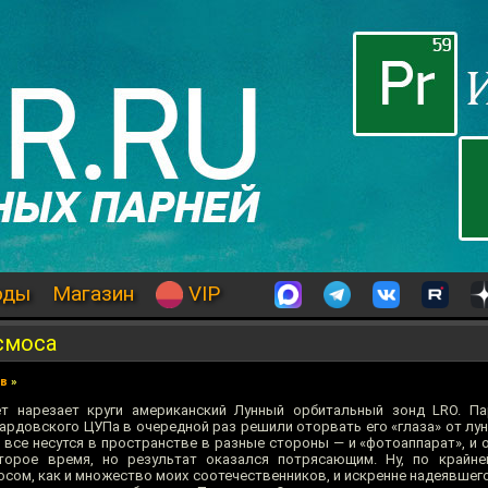
оды
Магазин
VIP
смоса
ев
»
т нарезает круги американский Лунный орбитальный зонд LRO. Па
рдовского ЦУПа в очередной раз решили оторвать его «глаза» от лун
 все несутся в пространстве в разные стороны — и «фотоаппарат», и 
торое время, но результат оказался потрясающим. Ну, по крайне
сом, как и множество моих соотечественников, и искренне надеявшего