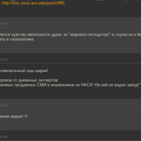
).
http://lroc.sese.asu.edu/posts/895
19:59
яется чувство мелочности дрязг за "мировое господство" и глупости и 
го в геополитике.
20:03
 симпатичный наш шарик!
ровов от диванных экспертов:
 лживых продажных СМИ и мошенников из НАСА! На ней не видно звёзд!"
20:04
теням видно! ©
20:06