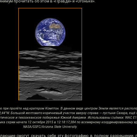
инимум прочитать об этом в «Правде» и «Огоньке».
при пролёте над кратером Комптон. В данном виде центром Земли является распол
12,44°W. Большой желтовато-коричневый участок вверху справа — пустыня Сахара, ещё
нтическое и тихоокеанское побережья Южной Америки. Использованы съёмки: WAC E1
мка серии начата 12 октября 2015 в 12:18:17,384 по всемирному координированному в
NASA/GSFC/Arizona State University.
лающие смогут скачать себе эту фотографию в полном разрешении,