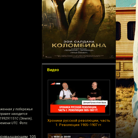
Видео
оженная у побережья
 правее находится
199291151C (Земля),
Хроники русской революции, часть
ремени UTC. Фото:
1: Революция 1905–1907 гг.
 превышающем 105