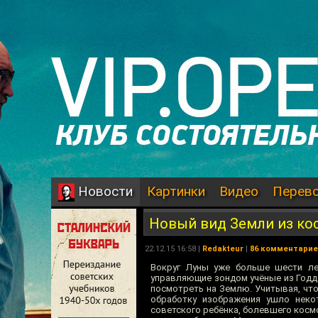
Картинки
Видео
Перев
Новости
Новый вид Земли из ко
22.12.15 16:58 |
Redakteur
|
86 комментари
Вокруг Луны уже больше шести ле
управляющие зондом учёные из Годда
посмотреть на Землю. Учитывая, что
обработку изображения ушло неко
советского ребёнка, болевшего космо