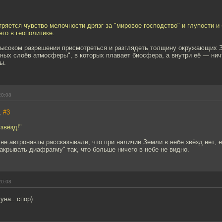
тряется чувство мелочности дрязг за "мировое господство" и глупости 
го в геополитике.
высоком разрешении присмотреться и разглядеть толщину окружающих 
ных слоёв атмосферы", в которых плавает биосфера, а внутри её — нич
ы.
20:08
,
#3
звёзд!"
е автронавты рассказывали, что при наличии Земли в небе звёзд нет; е
закрывать диафрагму" так, что больше ничего в небе не видно.
20:08
уна.. спор)