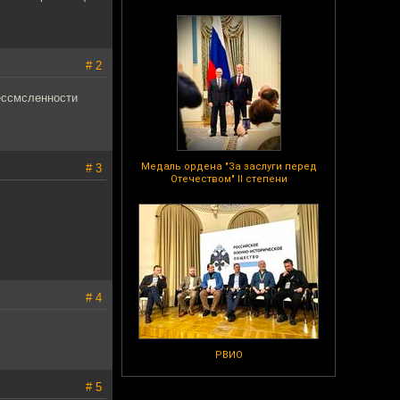
# 2
бессмсленности
Медаль ордена "За заслуги перед
# 3
Отечеством" II степени
# 4
РВИО
# 5