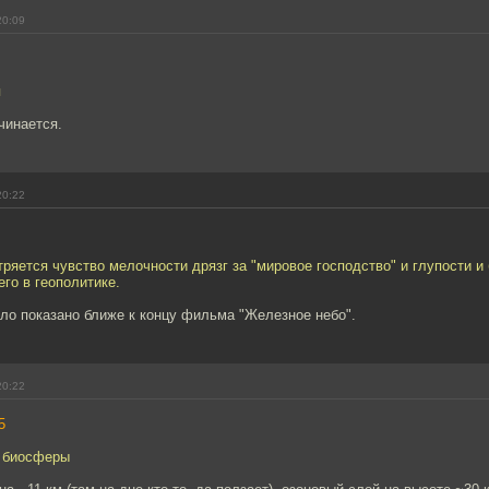
20:09
я
чинается.
20:22
тряется чувство мелочности дрязг за "мировое господство" и глупости 
го в геополитике.
ло показано ближе к концу фильма "Железное небо".
20:22
5
а биосферы