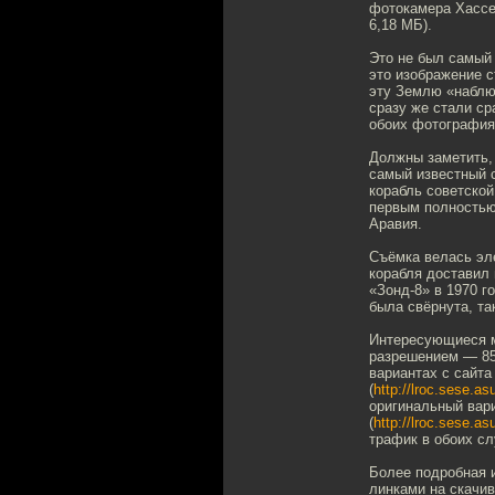
фотокамера Хассе
6,18 МБ).
Это не был самый 
это изображение 
эту Землю «наблю
сразу же стали ср
обоих фотография
Должны заметить, 
самый известный с
корабль советско
первым полностью
Аравия.
Съёмка велась эл
корабля доставил
«Зонд-8» в 1970 г
была свёрнута, та
Интересующиеся м
разрешением — 852
вариантах с сайта
(
http://lroc.sese.a
оригинальный вар
(
http://lroc.sese.a
трафик в обоих сл
Более подробная 
линками на скачив