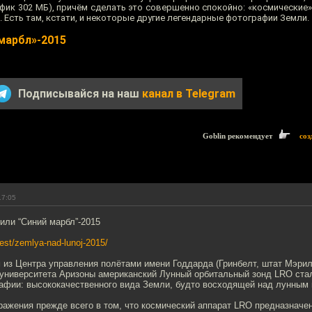
трафик 302 МБ), причём сделать это совершенно спокойно: «космически
Есть там, кстати, и некоторые другие легендарные фотографии Земли.
 марбл»-2015
Подписывайся на наш
канал в Telegram
Goblin рекомендует
соз
17:05
или “Синий марбл”-2015
igest/zemlya-nad-lunoj-2015/
 из Центра управления полётами имени Годдарда (Гринбелт, штат Мэрил
 университета Аризоны американский Лунный орбитальный зонд LRO ста
афии: высококачественного вида Земли, будто восходящей над лунным 
ражения прежде всего в том, что космический аппарат LRO предназначе