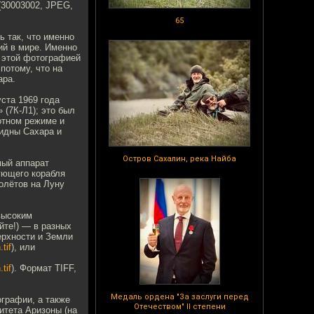
(30003002, JPEG,
65
 так, что именно
ий в мире. Именно
 этой фотографией
потому, что на
ара.
ста 1969 года
 (7К-Л1); это был
отном режиме и
идны Сахара и
Остров Сахалин, река Найба
мый аппарат
ующего корабля
олётов на Луну
высоким
йте!) — в разных
ерхности и Земли
tif
), или
tif
). Формат TIFF,
Медаль ордена "За заслуги перед
графии, а также
Отечеством" II степени
итета Аризоны (на