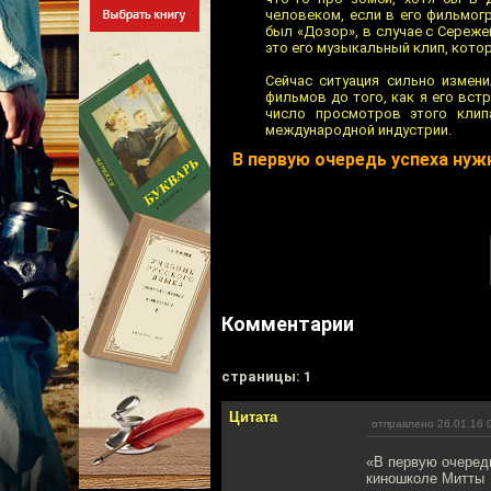
человеком, если в его фильмог
был «Дозор», в случае с Сереж
это его музыкальный клип, кото
Сейчас ситуация сильно измен
фильмов до того, как я его вст
число просмотров этого клип
международной индустрии.
В первую очередь успеха нуж
Комментарии
cтраницы: 1
Цитата
отправлено 26.01.16 
«В первую очередь
киношколе Митты