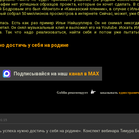
рафии нет успешных образцов проекта, которые он хочет сделать. В с
ей Бодровым это был «Монгол» и «Кавказский пленник», в случае с Ил
рый собрал 50 миллионов просмотров в интернете. Сейчас, может, уже 
илась. Есть как раз пример Ильи Найшуллера. Он не снимал никог
ретил. Он снял музыкальный клип и выложил его на Youtube. Искать 
а. Так что надо реализоваться, найти себя и потом уже пытать
но достичь у себя на родине
Подписывайся на наш
канал в MAX
Goblin рекомендует
заказывать
одностранич
01:15
 успеха нужно достичь у себя на родине». Конспект вебинара Тимура Б