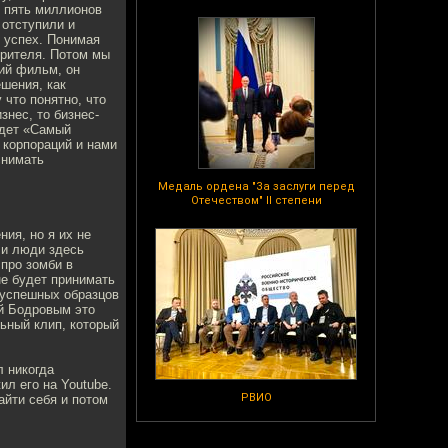
ь пять миллионов
 отступили и
ь успех. Понимая
зрителя. Потом мы
тий фильм, он
ешения, как
что понятно, что
знес, то бизнес-
удет «Самый
 корпораций и нами
снимать
Медаль ордена "За заслуги перед
Отечеством" II степени
ия, но я их не
 и люди здесь
про зомби в
не будет принимать
 успешных образцов
ей Бодровым это
ьный клип, который
л никогда
л его на Youtube.
РВИО
айти себя и потом