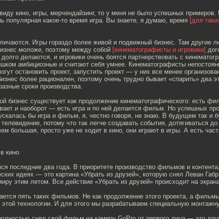
виду кино, игры, мерчендайзинг, то у меня не было успешных примеров.
ь популярная какое-то время игра. Вы знаете, я думаю, время
[для таки
ичаются. Игры гораздо более живой и подвижный бизнес. Там другие лю
бизнес моложе, поэтому между собой
[кинематографисты и игровики]
дого
 долго делаются, и игровики очень боятся партнерствовать с кинематог
ишком амбициозные и считают себя умнее. Кинематографисты непостоянн
огут остановить проект, запустить проект — у них все менее организова
бизнес более рационален, поэтому очень трудно бывает «спарить» два э
 разные сроки производства.
ой бизнес существует как продолжение кинематографического: есть фи
вает и наоборот — есть игра и по ней делается фильм. Но успешных про
скалась бы игра и фильм, я, честно говоря, не знаю. В будущем так и бу
 и телевидение, потому что так легче создавать события, дотягиваться до
ем большая, просто уже не ходит в кино, они играют в игры. А есть част
в кино
ся последние два года. В приоритете производство фильмов и контента
ских идеях — это картина «Убрать из друзей», которую снял Леван Габ
иру этим летом. Все действие «Убрать из друзей» происходит на экран
ается пять таких фильмов. Не как продолжение этого проекта, а фильмы
а этой технологии. И для этого мы разрабатываем специальную монтажн
олностью снял свой фильм на камеру GoPro от первого лица — это дру