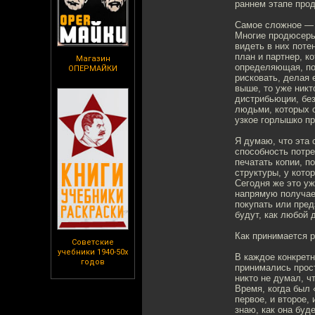
раннем этапе прод
Самое сложное — 
Многие продюсеры
видеть в них поте
план и партнер, к
Магазин
определяющая, по
ОПЕРМАЙКИ
рисковать, делая 
выше, то уже никт
дистрибьюции, без
людьми, которых о
узкое горлышко пр
Я думаю, что эта 
способность потр
печатать копии, п
структуры, у кот
Сегодня же это уж
напрямую получае
покупать или пре
будут, как любой 
Как принимается р
Советские
учебники 1940-50х
В каждое конкретн
годов
принимались прост
никто не думал, ч
Время, когда был 
первое, и второе,
знаю, как она буд