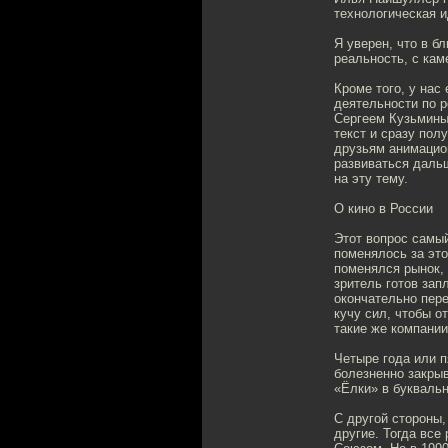
технологическая и
Я уверен, что в 
реальность, с ка
Кроме того, у нас
деятельности по р
Сергеем Кузьмины
текст и сразу пол
друзьям анимацион
развиваться дальш
на эту тему.
О кино в России
Этот вопрос самый
поменялось за это
поменялся рынок, 
зритель готов зап
окончательно пере
кучу сил, чтобы о
такие же компании
Четыре года или п
болезненно закрыв
«Ёлки» в букваль
С другой стороны,
другие. Тогда все