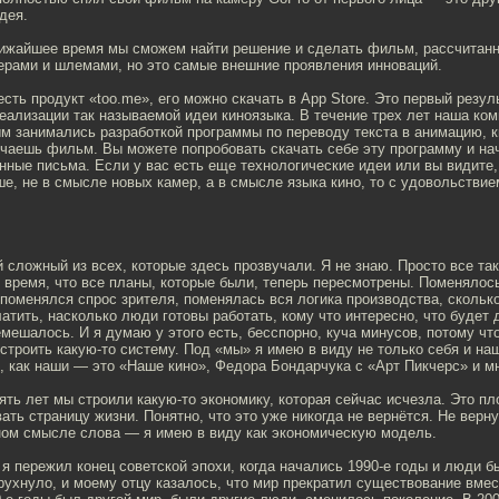
дея.
ближайшее время мы сможем найти решение и сделать фильм, рассчитан
мерами и шлемами, но это самые внешние проявления инноваций.
 есть продукт «too.me», его можно скачать в App Store. Это первый резу
еализации так называемой идеи киноязыка. В течение трех лет наша ком
м занимались разработкой программы по переводу текста в анимацию, к
учаешь фильм. Вы можете попробовать скачать себе эту программу и на
ные письма. Если у вас есть еще технологические идеи или вы видите, 
е, не в смысле новых камер, а в смысле языка кино, то с удовольстви
 сложный из всех, которые здесь прозвучали. Я не знаю. Просто все та
 время, что все планы, которые были, теперь пересмотрены. Поменялось
поменялся спрос зрителя, поменялась вся логика производства, сколько
латить, насколько люди готовы работать, кому что интересно, что будет
мешалось. И я думаю у этого есть, бесспорно, куча минусов, потому чт
тстроить какую-то систему. Под «мы» я имею в виду не только себя и н
, как наши — это «Наше кино», Федора Бондарчука с «Арт Пикчерс» и мн
ять лет мы строили какую-то экономику, которая сейчас исчезла. Это пл
ать страницу жизни. Понятно, что это уже никогда не вернётся. Не верну
ном смысле слова — я имею в виду как экономическую модель.
 я пережил конец советской эпохи, когда начались 1990-е годы и люди 
 рухнуло, и моему отцу казалось, что мир прекратил существование вме