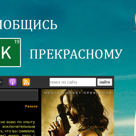
Разное
 не знаю по опыту.
т исключительным
ь, что вы снимали,
ем) иметь дело с