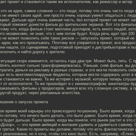
ает проект и становится таким же исполнителем, как режиссер и актер.
это не идея, самое сложное — это люди, потому что очень часто люди 
 не имеют своих идей, они просто очень хорошо умеют общаться с людь
нциал. Дальше идет очень важная часть, без которой проект не может за
оторый поможет донести фильм до зрительских экранов. Вот эта финаль
тому что, когда фильм стоит миллион долларов, есть много людей, кот
его независимо, не зная, что с ним потом будет. Когда речь идет про 10
о не может позволить себе таких рисков — запускать проект, который не
 идеи, как его прокатывать. Поэтому все упирается в прокат, все продю
ни нашли, со сценариями, подготовкой приходят к дистрибьюторам и пы
оскочить и найти дорогу к зрителю.
ситуация скоро изменится, осталось года два-три. Может быть, пять. С 
еблять контент сильно трансформировалась. Раньше, сняв фильм, вы д
отратить деньги на рекламу в разных странах, и это могли позволить себ
орых есть многомиллиардные бюджеты, которые могли содержать штат в 
е становится не важно. Та же история с музыкой, которую теперь слуша
т от исполнителя. То же произойдет и с кинематографом: кинотеатры б
дзаказывать фильмы у продюсеров, минуя всю эту сложную систему, а 
другой продукт, через рекламные агентства.
ешение о запуске проекта
ое время моей карьеры это происходило по-разному. Было время, когда
о потому, что нечего было делать, это было давно. Было время, когда п
то будет дальше. Было время, когда мы поняли, что рынок растет и это 
«Дозор», — это время амбиций и желания удивить и удивиться самому. 
 и третье. Какие-то проекты мы делаем, потому что есть фантастическая 
ет реализована, но я хочу, чтобы это кино было. Есть, например, «Елки»