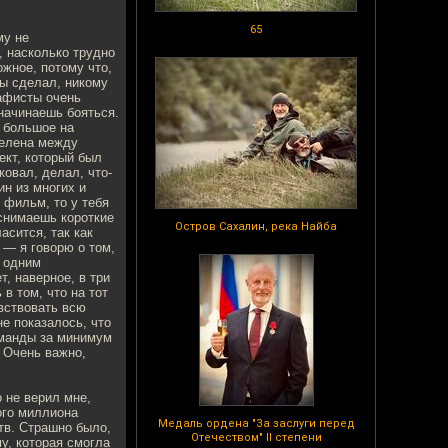
65
му не
, насколько трудно
жное, потому что,
ты сделал, никому
рафисты очень
начинаешь бояться.
е большое на
делена между
ект, который был
овал, делал, что-
ин из многих и
 фильм, то у тебя
 снимаешь короткие
Остров Сахалин, река Найба
асится, так как
 — я говорю о том,
 одним
, наверное, в три
в том, что на тот
увствовать всю
е показалось, что
оманды за минимум
. Очень важно,
о не верил мне,
ого миллиона
Медаль ордена "За заслуги перед
тв. Страшно было,
Отечеством" II степени
у, которая смогла