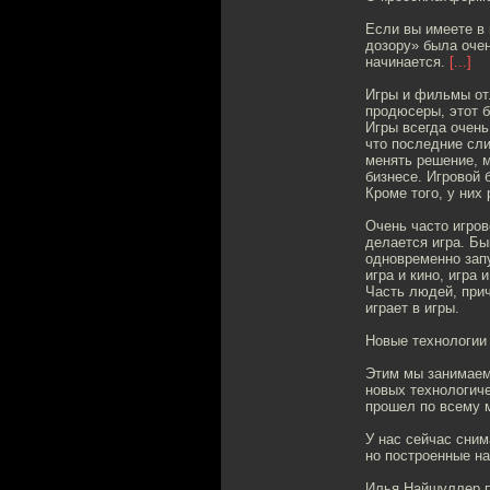
Если вы имеете в 
дозору» была очен
начинается.
[...]
Игры и фильмы отл
продюсеры, этот 
Игры всегда очень
что последние сл
менять решение, м
бизнесе. Игровой 
Кроме того, у них
Очень часто игров
делается игра. Бы
одновременно запу
игра и кино, игра
Часть людей, прич
играет в игры.
Новые технологии 
Этим мы занимаем
новых технологиче
прошел по всему м
У нас сейчас сним
но построенные н
Илья Найшуллер п