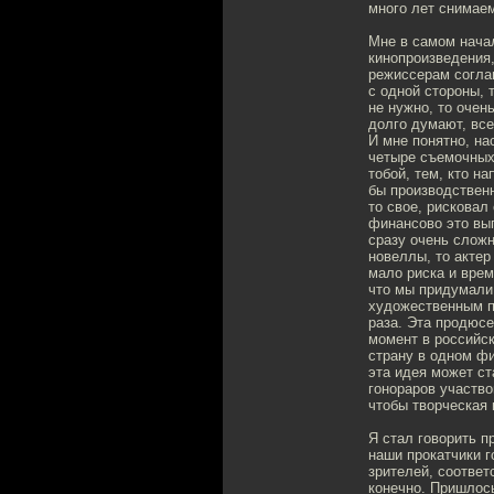
много лет снимаем
Мне в самом нача
кинопроизведения,
режиссерам согла
с одной стороны, 
не нужно, то очен
долго думают, все
И мне понятно, на
четыре съемочных
тобой, тем, кто н
бы производственн
то свое, рисковал
финансово это вы
сразу очень сложн
новеллы, то актер
мало риска и врем
что мы придумали
художественным п
раза. Эта продюсе
момент в российск
страну в одном фи
эта идея может ст
гонораров участво
чтобы творческая 
Я стал говорить п
наши прокатчики 
зрителей, соответ
конечно. Пришлос