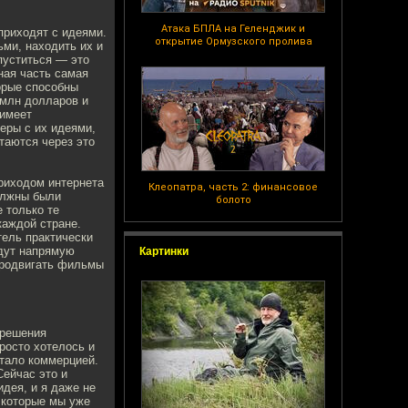
Атака БПЛА на Геленджик и
приходят с идеями.
открытие Ормузского пролива
ми, находить их и
пуститься — это
ная часть самая
орые способны
0 млн долларов и
 имеет
серы с их идеями,
таются через это
приходом интернета
Клеопатра, часть 2: финансовое
олжны были
болото
е только те
каждой стране.
тель практически
удут напрямую
Картинки
продвигать фильмы
 решения
росто хотелось и
стало коммерцией.
Сейчас это и
идея, и я даже не
, которые мы уже