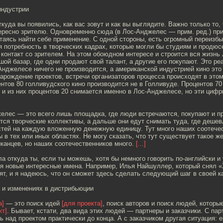
индустрии
ткуда вы появились, как вас зовут и как вы выглядите. Важно только то,
тересно зрителю. Одновременно сюда (в Лос-Анджелес — прим. ред.) пр
таясь найти себе применение. С одной стороны, есть огромный переизбы
 потребность в творческих кадрах, которые могли бы студиям и продюс
контакт со зрителем. На этом обоюдном интересе и строится вся жизнь
ьшой базар, где одни продают свой талант, а другие его покупают. Это ре
Анджелесе ничего не производится, а американской индустрией кино это
зарождение проектов, встречи организаторов процесса происходят в это
тов 80 голливудского кино производится не в Голливуде. Процентов 70
, и из них процентов 20 снимается именно в Лос-Анджелесе, но эти циф
елес — это всего лишь площадка, где люди встречаются, покупают и п
ся творческие коллективы, а дальше они едут снимать туда, где дешев
тей на каждую вложенную денежную единицу. Тут много наших соотечес
 в тех или иных областях. Не могу сказать, что тут существует такое ж
иканцев, но наших соотечественников много.
[...]
ла откуда ты, если ты можешь, хотя бы немного говорить по-английски и 
я новые интересные имена. Например, Илья Найшуллер, который снял «
рят, и я надеюсь, что он сможет здесь сделать следующий шаг в своей к
 и изменениях в дистрибьюции
а]
— это поиск идей
[для проекта]
, поиск авторов и поиск людей, которы
кт]
. Бывает, кстати, два вида этих людей — партнеры и заказчики. С па
ь над проектом практически до конца. А с заказчиком другая ситуация: 