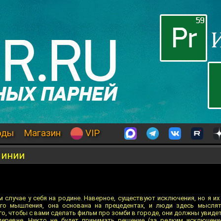
оды
Магазин
VIP
линии
 случае у себя на родине. Наверное, существуют исключения, но я их
ого мышления, она основана на прецедентах, и люди здесь мысля
о, чтобы с вами сделать фильм про зомби в городе, они должны увидет
деревне. Никто не будет принимать решение (за редким исключени