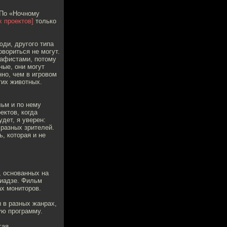
 По «Ночному
х проектов]
только
ди, другого типа
вориться не могут.
рафистами, потому
ые, они могут
нно, чем в игровом
тих животных.
льм и по нему
ектов, когда
дет, я уверен:
 разных зрителей.
ь, которая и не
, основанных на
риадзе. Фильм
ах мониторов.
 в разных жанрах,
ую программу.
гая