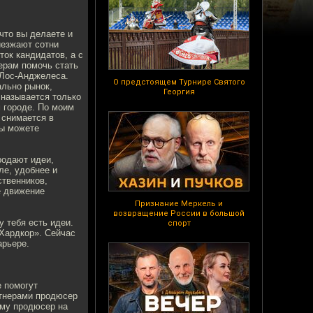
 что вы делаете и
иезжают сотни
ток кандидатов, а с
ерам помочь стать
 Лос-Анджелеса.
О предстоящем Турнире Святого
ально рынок,
Георгия
 называется только
м городе. По моим
 снимается в
ры можете
родают идеи,
ле, удобнее и
твенников,
е движение
Признание Меркель и
возвращение России в большой
у тебя есть идеи.
спорт
Хардкор». Сейчас
арьере.
е помогут
ртнерами продюсер
ему продюсер на