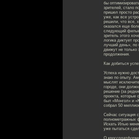
бы оптимизироват
зрителей, стало п
пришел просто рас
уже, как все устр
решили, что все, 
оказался еще боле
следующий фильм, 
зритель этого хоч
логика диктует пр
лучший день», по 
движут не только 
продолжения.
Как добиться усп
Успеха нужно дост
знаю по опыту. Ам
мыслят исключите
городе, они должн
решение (за редк
проекта, которые 
был «Монгол» и «
собрал 50 миллион
Сейчас ситуация с
полнометражных фи
Искать Илью меня 
уже пытаться сде
О кроссплатформе