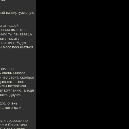
ный на виртуальную
льтат нашей
пания вместе с
ино: ты печатаешь
чать писать
как кино будет
ем могу пообщаться
к сильно
 очень многое:
 что стоит, сколько
 дальше — все
о мы потратили
ашу компанию, а еще
огие другие.
охо, очень
ть никогда и
были совершенно
сте с Советским