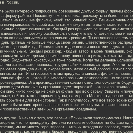
 в России.
ле было интересно попробовать совершенно другую форму, причем фор
 а форму работы. Поскольку я много снимал рекламу, мне было понятно
шаться на большие фильмы, какой это большой риск. Решение очень сло
ты вычеркиваешь из своей жизни как минимум год, и если после то, что 
ь сильно падает самооценка. Каждый раз принимая решение, кинематог
 взвешивают и поэтому ошибаются, потому что включается голова и ты 
сколько психологически легко снимать рекламу. Ты соглашаешься само
 дня, тратишь не больше месяца своей жизни. Ответственность распре
аписал сценарий и т.д. Я соединил эти две вещи и попытался сделать про
о уникальным. Каждый режиссер, каждый автор, в моем понимании, риск
 своими четырьмя днями, не имея репутационного риска, так как ты — од
годно. Бюджетная конструкция тоже понятна. Когда ты делаешь большой
ая логистика всего процесса, трудно найти хороших актеров. А если ты
 работает один-два дня, и, скорее всего, даже самый дорогой артист согл
енных затрат. Я не говорю, что мы придумали снимать фильм из новелл
 снимать фильм, который снимается разными режиссерами, но является
роизведением. Эта производственная схема позволила сократить бюджет
рская идея была очень органична идее творческой, которая заключалась 
ом кино никто никогда не снимал фильм про всю страну. Увидеть и поч
льме, побывать за полярным кругом, на море, в Москве, в деревне — мн
ать событием для всей страны. Так и получилось, что все творческие к
вали и были заинтересованы в экономическом результате всего проекта
и производственная идеи были органично соединены.
ро другое. А начал с того, что первые «Елки» были экспериментом. Никт
говорили, что по прецеденту фильмы из новелл собирают не больше одн
ственно, мы не можем гарантировать никаких доходов по возврату средс
ь придумать, как уменьшить бюджет, придумать производственную форм