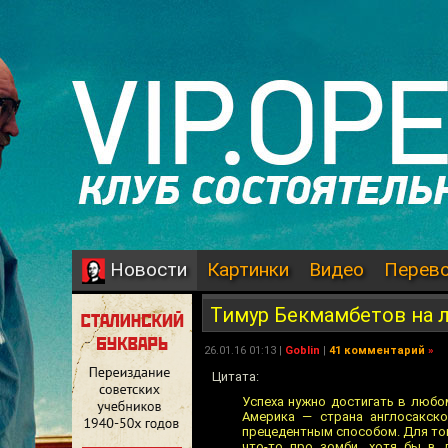
Картинки
Видео
Перев
Новости
Тимур Бекмамбетов на 
26.01.16 01:13 |
Goblin
|
41 комментарий
»
Цитата:
Успеха нужно достигать в любом
Америка — страна англосакск
прецедентным способом. Для тог
что-то про зомби, хотя бы в 