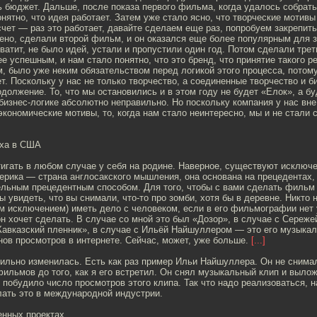
ь бюджет. Дальше, после показа первого фильма, когда удалось собрат
онятно, что идея работает. Затем уже стало ясно, что творческие мотивы
чет — раз это работает, давайте сделаем еще раз, попробуем закрепит
оено, сделали второй фильм, и он оказался еще более популярным для 
хватит, не было идей, устали и пропустили один год. Потом сделали тре
е успешным, и нам стало понятно, что это бренд, что принятие такого р
было уже неким обязательством перед логикой этого процесса, потому 
ет. Поскольку у нас не только творчество, а соединенные творчество и би
одолжение. То, что мы остановились и в этом году не будет «Елок», а б
бизнес-логике абсолютно неправильно. Но поскольку компания у нас вне
экономические мотивы, то, когда нам стало неинтересно, мы и не стали 
еха в США
игать в любом случае у себя на родине. Наверное, существуют исключен
ерика — страна англосакского мышления, она основана на прецедентах,
льным прецедентным способом. Для того, чтобы с вами сделать фильм 
ы увидеть, что вы снимали, что-то про зомби, хотя бы в деревне. Никто 
им исключением) иметь дело с человеком, если в его фильмографии нет
он хочет сделать. В случае со мной это был «Дозор», в случае с Сереж
Кавказский пленник», в случае с Ильёй Найшуллером — это его музыкал
ов просмотров в интернете. Сейчас, может, уже больше.
[...]
ильно изменилась. Есть как раз пример Ильи Найшуллера. Он не снима
льмов до того, как я его встретил. Он снял музыкальный клип и выложи
побудило число просмотров этого клипа. Так что надо реализоваться, н
лать это в международной индустрии.
нных проектах