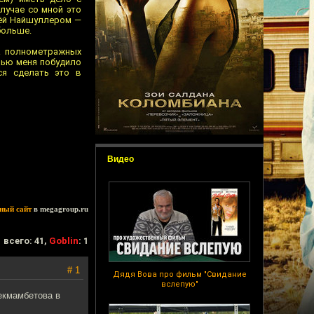
лучае со мной это
ьёй Найшуллером —
больше.
да полнометражных
Илью меня побудило
ся сделать это в
Видео
ный сайт
в megagroup.ru
всего: 41,
Goblin
: 1
# 1
Дядя Вова про фильм "Свидание
вслепую"
екмамбетова в