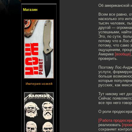
Об американской 
Магазин
Всем все равно, о
насколько это ин
тысяч человек, пы
другой — огромная
успешными, найти 
Это, по сути, бол
потому что в Лос-
потому, что само 
ощущениям, процен
Америке
[вообще]
проверить.
Поэтому Лос-Андж
услуги, формируют
больше возможнос
которые популярны
Империя ножей
русских, как мекс
Тут никому нет де
Сейчас появляютс
все про него гово
О роли продюсера
[Работа продюсер
реализовать
[прое
сохраняет контрол