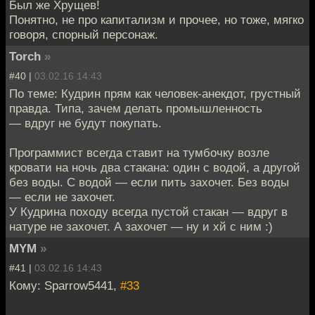
Был же Хрущев!
Понятно, не про капитализм и прочее, но тоже, мягко
говоря, спорный персонаж.
Torch
»
#40 |
03.02.16 14:43
По теме: Кудрин прям как человек-анекдот, грустный
правда. Типа, зачем делать промышленность
— вдруг не будут покупать.
Программист всегда ставит на тумбочку возле
кровати на ночь два стакана: один с водой, а другой
без воды. С водой — если пить захочет. Без воды
— если не захочет.
У Кудрина походу всегда пустой стакан — вдруг в
натуре не захочет. А захочет — ну и хй с ним :)
MYM
»
#41 |
03.02.16 14:43
Кому: Sparrow5441,
#33