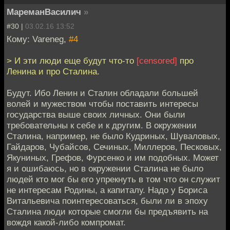
МареманВасилич
»
#30 |
03.02.16 13:52
Кому: Vareneg,
#4
> И эти люди еще будут что-то
[censored]
про
Ленина и про Сталина.
Будут. Ибо Ленин и Сталин обладали большей
волей и мужеством чтобы поставить интересы
государства выше своих личных. Они были
требовательны к себе и к другим. В окружении
Сталина, например, не было Кудриных, Шуваловых,
Гайдаров, Чубайсов, Сечиных, Миллеров, Песковых,
Якуниных, Грефов, Фурсенко и им подобных. Может
я и ошибаюсь, но в окружении Сталина не было
людей кто мог бы его упрекнуть в том что он служит
не интересам Родины, а капиталу. Надо у Бориса
Витальевича поинтересоваться, были ли в эпоху
Сталина люди которые смогли бы предъявить на
вождя какой-либо компромат.