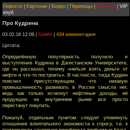
Новости
|
Картинки
|
Видео
|
Переводы
|
Магазин
|
VIP
клуб
Про Кудрина
03.02.16 12:06
|
Goblin
|
434 комментария
Цитата:
Определённую популярность получило и
выступление Кудрина в Дагестанском Университете,
где он рассказал, почему «нельзя взять деньги от
нефти и что-то построить». В частности, тогда Кудрин
пояснил присутствующим, что никакую
промышленность развивать в России смысла нет,
ведь как только исчезнут нефтяные доходы, её
продукцию на внутреннем рынке все просто
перестанут покупать.
Пожалуй, отдельным пунктом следует упомянуть
отношение влиятельного экономиста к спросу, т.е. к
возможности населения приобрести требуемые блага.