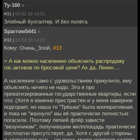
Ту-160
»
#31 |
03.02.16 14:01
Злобный бухгалтер. И без полета.
Sparrow5441
»
#32 |
03.02.16 14:01
Кому: Очень_Злой,
#13
> А как можно населению объяснить распродажу
гос.активов по бросовой цене? Ах да, Ленин....
А население само с удовольствием прикупило, ему
объяснять ничего не надо. Это я про
приватизированные государственные квартиры, если
что. (Хотя я конечно пристрастен и у меня наверное
подгорает, но наша то "Трёшка" была кооперативная,
и пока не "жахнуло" мы её практически полностью
погасили. Поэтому легкий флёр зависти
"везунчикам", получившим жилплощадь практически
бесплатно присутствует, да. Хотя с другой стороны
и злорадство есть - уж очень много недругов сидели