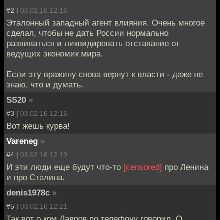
#2 |
03.02.16 12:16
Эталонный западный агент влияния. Очень многое
сделал, чтобы не дать России нормально
развиваться и ликвидировать отставание от
ведущих экономик мира.
Если эту вражину снова вернут к власти - даже не
знаю, что и думать.
SS20
»
#3 |
03.02.16 12:16
Вот жешь курва!
Vareneg
»
#4 |
03.02.16 12:19
И эти люди еще будут что-то
[censored]
про Ленина
и про Сталина.
denis1978c
»
#5 |
03.02.16 12:21
Так вот о ком Лавров по телефону говорил. О