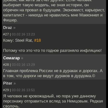
выбирает такую модель, не зная истории, он
обречен на провал в будущем. Экономист, карьерист,
капиталист - никогда не нравились мне Макконнел и
Фишер.
Draz
»
#27 |
03.02.16 13:23
Кому: Steel Rat,
#18
Потому что это что то годное разгоняло инфляцию!
Семагар
»
#28 |
03.02.16 13:29
Главная проблема России не в дураках и дорогах. А
в том, что дороги не ведут дураков в дурдома.©
Piter
»
#29 |
03.02.16 13:51
Я человек не кровожадный, но пора уже данному
персонажу отправиться вслед за Немцовым. Редкая
сволочь.