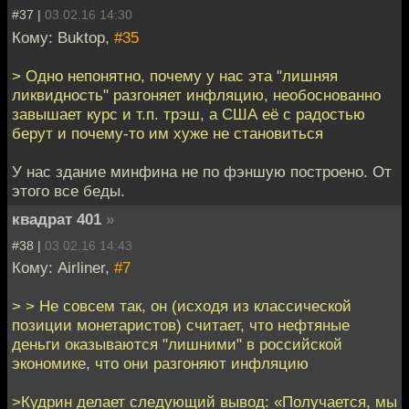
#37 |
03.02.16 14:30
Кому: Buktop,
#35
> Одно непонятно, почему у нас эта "лишняя
ликвидность" разгоняет инфляцию, необоснованно
завышает курс и т.п. трэш, а США её с радостью
берут и почему-то им хуже не становиться
У нас здание минфина не по фэншую построено. От
этого все беды.
квадрат 401
»
#38 |
03.02.16 14:43
Кому: Airliner,
#7
> > Не совсем так, он (исходя из классической
позиции монетаристов) считает, что нефтяные
деньги оказываются "лишними" в российской
экономике, что они разгоняют инфляцию
>Кудрин делает следующий вывод: «Получается, мы