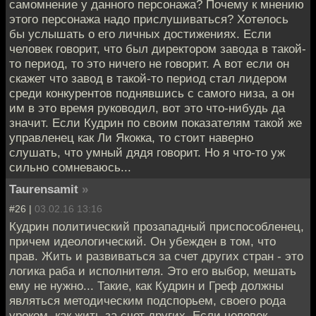
самомнение у данного персонажа? Почему к мнению
этого персонажа надо прислушиваться? Хотелось
бы услышать о его личных достижениях. Если
человек говорит, что был директором завода в такой-
то период, то это ничего не говорит. А вот если он
скажет что завод в такой-то период стал лидером
среди конкурентов поднявшись с самого низа, а он
им в это время руководил, вот это что-нибудь да
значит. Если Кудрин по своим показателям такой же
управленец как Ли Якокка, то стоит наверно
слушать, что умный дядя говорит. Но я что-то уж
сильно сомневаюсь...
Taurensamit
»
#26 |
03.02.16 13:16
Кудрин политический прозападный приспособленец,
причем идеологический. Он убежден в том, что
прав. Жить и развиваться за счет других стран - это
логика раба и исполнителя. Это его выбор, мешать
ему не нужно... Такие, как Кудрин и Греф должны
являться методическим подспорьем, своего рода
уроком, как жить за счет других. Если человек