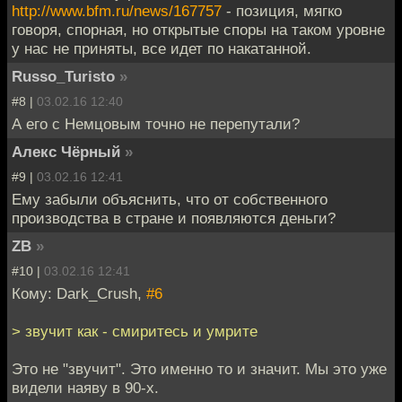
http://www.bfm.ru/news/167757
- позиция, мягко
говоря, спорная, но открытые споры на таком уровне
у нас не приняты, все идет по накатанной.
Russo_Turisto
»
#8 |
03.02.16 12:40
А его с Немцовым точно не перепутали?
Алекс Чёрный
»
#9 |
03.02.16 12:41
Ему забыли объяснить, что от собственного
производства в стране и появляются деньги?
ZB
»
#10 |
03.02.16 12:41
Кому: Dark_Crush,
#6
> звучит как - смиритесь и умрите
Это не "звучит". Это именно то и значит. Мы это уже
видели наяву в 90-х.