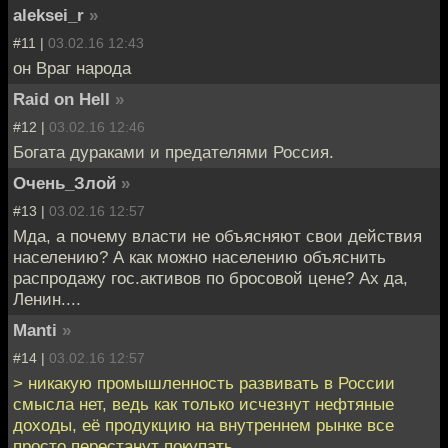
aleksei_r
»
#11 |
03.02.16 12:43
он Враг народа
Raid on Hell
»
#12 |
03.02.16 12:46
Богата дураками и предателями Россия.
Очень_Злой
»
#13 |
03.02.16 12:57
Мда, а почему власти не объясняют свои действия
населению? А как можно населению объяснить
распродажу гос.активов по бросовой цене? Ах да,
Ленин....
Manti
»
#14 |
03.02.16 12:57
> никакую промышленность развивать в России
смысла нет, ведь как только исчезнут нефтяные
доходы, её продукцию на внутреннем рынке все
просто перестанут покупать.