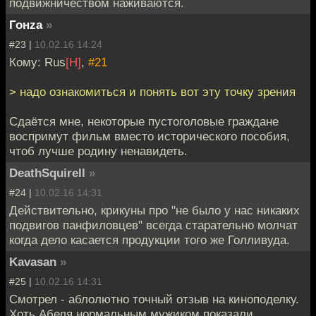
подвижничеством наживаются.
Гонzа
»
#23 |
10.02.16 14:24
Кому: Rus
[H]
,
#21
> надо ознакомиться и понять вот эту точку зрения
Сдаётся мне, некоторые пустоголовые граждане
воспримут фильм вместо исторического пособия,
чтоб лучше родину ненавидеть.
DeathSquirell
»
#24 |
10.02.16 14:31
Действительно, крикуны про "не было у нас никаких
подвигов панфиловцев" всегда старательно молчат
когда дело касается продукции того же Голливуда.
Kavasan
»
#25 |
10.02.16 14:31
Смотрел - аблолютно точный отзыв на киноподелку.
Хоть Абеля нормальным мужиком показали,