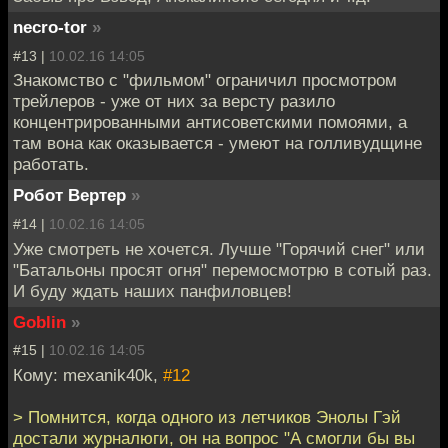
necro-tor
»
#13 |
10.02.16 14:05
Знакомство с "фильмом" ограничил просмотром
трейлеров - уже от них за версту разило
концентрированными антисоветскими помоями, а
там вона как оказывается - умеют на голливудщине
работать.
Робот Вертер
»
#14 |
10.02.16 14:05
Уже смотреть не хочется. Лучше "Горячий снег" или
"Батальоны просят огня" перемосмотрю в сотый раз.
И буду ждать наших панфиловцев!
Goblin
»
#15 |
10.02.16 14:05
Кому: mexanik40k,
#12
> Помнится, когда одного из летчиков Энолы Гэй
достали журналюги, он на вопрос "А смогли бы вы