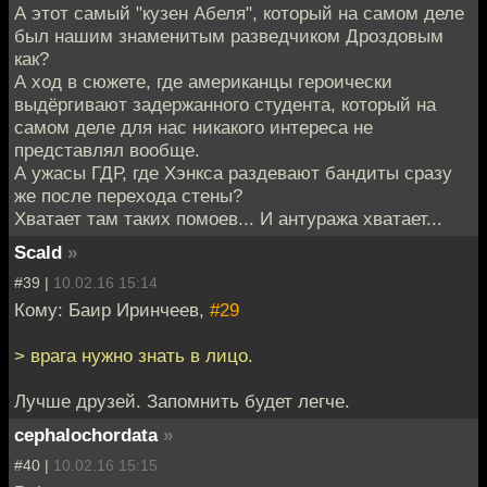
А этот самый "кузен Абеля", который на самом деле
был нашим знаменитым разведчиком Дроздовым
как?
А ход в сюжете, где американцы героически
выдёргивают задержанного студента, который на
самом деле для нас никакого интереса не
представлял вообще.
А ужасы ГДР, где Хэнкса раздевают бандиты сразу
же после перехода стены?
Хватает там таких помоев... И антуража хватает...
Scald
»
#39 |
10.02.16 15:14
Кому: Баир Иринчеев,
#29
> врага нужно знать в лицо.
Лучше друзей. Запомнить будет легче.
cephalochordata
»
#40 |
10.02.16 15:15