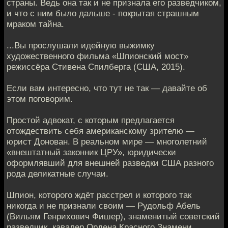
страны. Ведь она так и не признала его разведчиком,
и что с ним было дальше - покрытая страшным
мраком тайна.
...Вы прослушали идейную выжимку
художественного фильма «Шпионский мост»
режиссёра Стивена Спилберга (США, 2015).
Если вам интересно, что тут не так — давайте об
этом поговорим.
Простой адвокат, с которым предлагается
отождествить себя американскому зрителю —
юрист Донован. В реальном мире — многолетний
«внештатный законник ЦРУ», юридически
оформлявший для внешней разведки США разного
рода деликатные случаи.
Шпион, которого ждёт расстрел и которого так
никогда и не признали своим — Рудольф Абель
(Вильям Генрихович Фишер), знаменитый советский
разведчик, кавалер Ордена Красного Знамени,