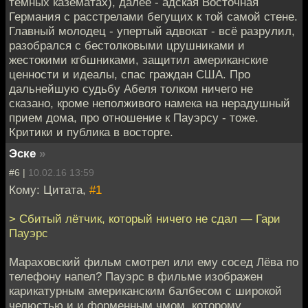
темных казематах), далее - адская Восточная
Германия с расстрелами бегущих к той самой стене.
Главный молодец - упертый адвокат - всё разрулил,
разобрался с бестолковыми црушниками и
жестокими кгбшниками, защитил американские
ценности и идеалы, спас граждан США. Про
дальнейшую судьбу Абеля толком ничего не
сказано, кроме неполживого намека на нерадушный
прием дома, про отношение к Пауэрсу - тоже.
Критики и публика в восторге.
Эске
»
#6 |
10.02.16 13:59
Кому: Цитата,
#1
> Сбитый лётчик, который ничего не сдал — Гари
Пауэрс
Мараховский фильм смотрел или ему сосед Лёва по
телефону напел? Пауэрс в фильме изображен
карикатурным американским балбесом с широкой
челюстью и и форменным чмом, которому