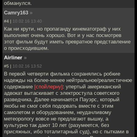
обманулся.
Camry163
»
#4 |
10.02.16 13:40
Как ни крути, но пропаганду кинематограф у них
выполняет очень хорошо. Вот и у нас посмотрев
этот фильм будут иметь превратное представление
о происходившем.
Airliner
»
#5 |
10.02.16 13:52
В первой четверти фильма сохранялись робкие
надежды на более-менее нейтральное/реалистичное
содержание
[спойлерну]
: упертый американский
адвокат вытаскивает с электростула советского
разведчика. Далее начинается Пауэрс, который
якобы не смог себя подорвать вместе с этим
самолетом и оборудованием, неудачливому
метеорологу вовсе не предлагают вышку, а
культурно так дают 10 лет (разумеется, без
присяжных, ибо тоталитарный суд), но с пытками в