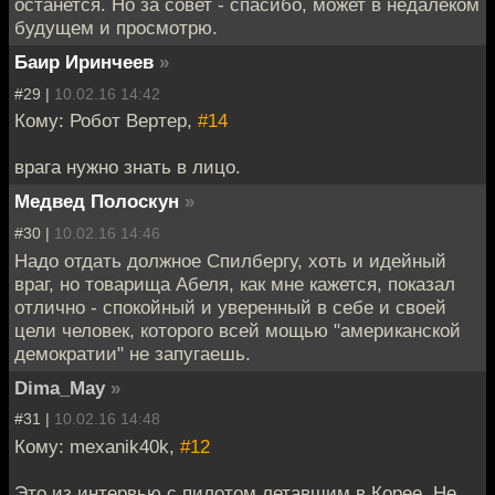
останется. Но за совет - спасибо, может в недалеком
будущем и просмотрю.
Баир Иринчеев
»
#29 |
10.02.16 14:42
Кому: Робот Вертер,
#14
врага нужно знать в лицо.
Медвед Полоскун
»
#30 |
10.02.16 14:46
Надо отдать должное Спилбергу, хоть и идейный
враг, но товарища Абеля, как мне кажется, показал
отлично - спокойный и уверенный в себе и своей
цели человек, которого всей мощью "американской
демократии" не запугаешь.
Dima_May
»
#31 |
10.02.16 14:48
Кому: mexanik40k,
#12
Это из интервью с пилотом летавшим в Корее. Не