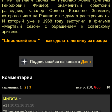
Генрихович Фишер), знаменитый советский
разведчик, кавалер Ордена Красного Знамени,
которого никто на Родине и не думал расстреливать.
И который уже в 1968 году выступил в фильме
«Мёртвый сезон» с обращением к советскому
зрителю.
"Шпионский мост" — как сделать легенду из позора
Подписывайся на канал в
Дзен
Комментарии
cтраницы: 1 |
2
|
3
всего: 250,
Goblin
: 10
Цитата
»
#1 |
10.02.16 13:28
"Шпионский мост": как сделать легенду из позора