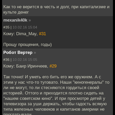
Как то не верится в честь и долг, при капитализме и
культе денег
mexanik40k
»
#35 |
10.02.16 15:04
Кому: Dima_May,
#31
Прощу прощения, годы)
Робот Вертер
»
#36 |
10.02.16 15:05
Кому: Баир Иринчеев,
#29
Так точно! И уметь его бить его же оружием. А с
этим у нас что-то туговато. Наши "киногенералы" то
ли не могут, то ли стесняются гордиться своей
историей. Оттого и приходится плотно сидеть на
"нашем советском кино". И при просмотре детей у
телевизора за уши держать, чтобы гадость всякую
типа железных человеков и капитанов америки не
проглатывали.