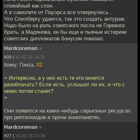
спокойный как слон.
А в самолете от Пауэрса все отвернулись .
Что Спилбергу удается, так это создать антураж.
Надо было на роль советского посла не Горевого
брать, а Мадянова, он бы еще и пьяные истерики
советских дипломатов бонусом показал.
Hardcoreman
»
#26 |
10.02.16 14:31
Кому: Гонzа,
#2
> Интересно, а у них есть те кто кинется
разоблачать? Если есть, услышат ли их, и что с
ними потом станет?
>
Они появятся на каких-нибудь серьезных ресурсах
про рептилоидов и прочи инопланетян.
Hardcoreman
»
#27 |
10.02.16 14:36