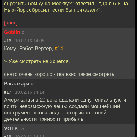
сбросить бомбу на Москву?" ответил - "Да я б и на
Нью-Йорк сбросил, если бы приказали".
[воет]
Goblin
»
#16 |
10.02.16 14:05
Кому: Робот Вертер,
#14
> Уже смотреть не хочется.
снято очень хорошо - полезно такое смотреть
Растахара
»
#17 |
10.02.16 14:14
Американцы в 20 веке сделали одну гениальную и
почти невозможную вещь: создали мощнейший
инструмент пропаганды, который от своей
деятельности приносит прибыль
VOLK.
»
#18 |
10.02.16 14:14