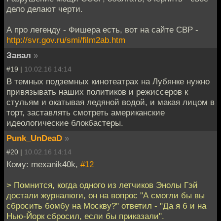
дело делают черти.
А про легенду - Фишера есть, вот на сайте СВР -
http://svr.gov.ru/smi/film2ab.htm
Завал
»
#19 |
10.02.16 14:14
В темных подземных кинотеатрах на Лубянке нужно
привязывать наших политиков и режиссеров к
стульям и окатывая ледяной водой, и макая лицом в
торт, заставлять смотреть американские
идеологические блокбастеры.
Punk_UnDeaD
»
#20 |
10.02.16 14:14
Кому: mexanik40k,
#12
> Помнится, когда одного из летчиков Энолы Гэй
достали журналюги, он на вопрос "А смогли бы вы
сбросить бомбу на Москву?" ответил - "Да я б и на
Нью-Йорк сбросил, если бы приказали".