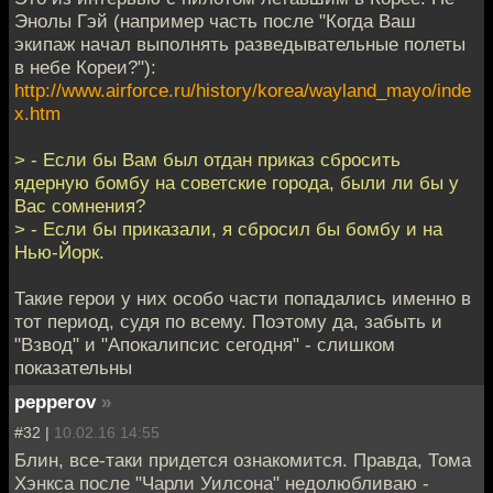
Энолы Гэй (например часть после "Когда Ваш
экипаж начал выполнять разведывательные полеты
в небе Кореи?"):
http://www.airforce.ru/history/korea/wayland_mayo/inde
x.htm
> - Если бы Вам был отдан приказ сбросить
ядерную бомбу на советские города, были ли бы у
Вас сомнения?
> - Если бы приказали, я сбросил бы бомбу и на
Нью-Йорк.
Такие герои у них особо части попадались именно в
тот период, судя по всему. Поэтому да, забыть и
"Взвод" и "Апокалипсис сегодня" - слишком
показательны
pepperov
»
#32 |
10.02.16 14:55
Блин, все-таки придется ознакомится. Правда, Тома
Хэнкса после "Чарли Уилсона" недолюбливаю -