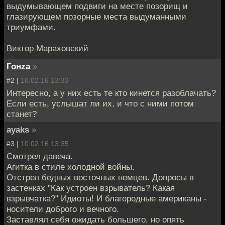
выдумывающем подвиги на месте позорищ и
глазирующем позорные места выдуманными
триумфами.
Виктор Мараховский
Гонzа
»
#2 |
10.02.16 13:33
Интересно, а у них есть те кто кинется разоблачать?
Если есть, услышат ли их, и что с ними потом
станет?
ayaks
»
#3 |
10.02.16 13:35
Смотрел давеча.
Агитка в стиле холодной войны.
Отстрел бедных восточных немцев. Допросы в
застенках "Как устроен взрыватель? Какая
взрывчатка?" Идиоты! И благородные американы -
носители доброго и вечного.
Заставлял себя ожидать большего, но опять