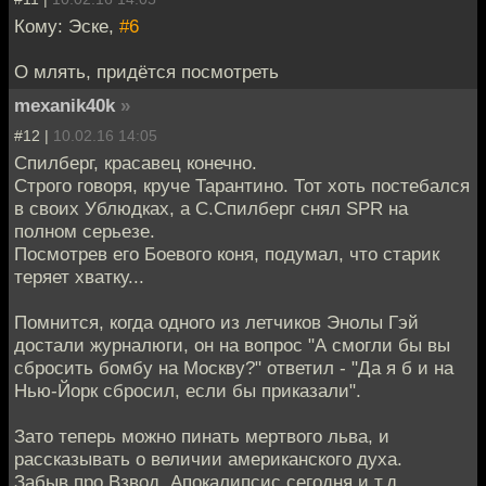
Кому: Эске,
#6
О млять, придётся посмотреть
mexanik40k
»
#12 |
10.02.16 14:05
Спилберг, красавец конечно.
Строго говоря, круче Тарантино. Тот хоть постебался
в своих Ублюдках, а С.Спилберг снял SPR на
полном серьезе.
Посмотрев его Боевого коня, подумал, что старик
теряет хватку...
Помнится, когда одного из летчиков Энолы Гэй
достали журналюги, он на вопрос "А смогли бы вы
сбросить бомбу на Москву?" ответил - "Да я б и на
Нью-Йорк сбросил, если бы приказали".
Зато теперь можно пинать мертвого льва, и
рассказывать о величии американского духа.
Забыв про Взвод, Апокалипсис сегодня и т.д.