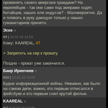
променять своего амерские граждане? На
европейцев - так они сами под амерами ходят.
Китайцев, наших или индусов? - Маловероятно. Да
и плевать в руку дающую только у наших
гуманитариев принято.
Эске
»
#9 |
10.02.16 14:03
Кому: KAAREAL,
#7
> Запретить на хер к прокату
Поздно - прокат уже закончился.
Баир Иринчеев
»
#10 |
10.02.16 14:03
Будни информационной войны. Неважно, как было
на самом деле, важно, кто первым отписался в
фейсбуке и кто первым снял крутой фильм.
KAAREAL
»
#11 |
10.02.16 14:05