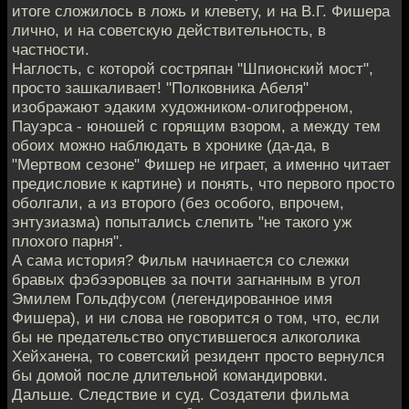
итоге сложилось в ложь и клевету, и на В.Г. Фишера
лично, и на советскую действительность, в
частности.
Наглость, с которой состряпан "Шпионский мост",
просто зашкаливает! "Полковника Абеля"
изображают эдаким художником-олигофреном,
Пауэрса - юношей с горящим взором, а между тем
обоих можно наблюдать в хронике (да-да, в
"Мертвом сезоне" Фишер не играет, а именно читает
предисловие к картине) и понять, что первого просто
оболгали, а из второго (без особого, впрочем,
энтузиазма) попытались слепить "не такого уж
плохого парня".
А сама история? Фильм начинается со слежки
бравых фэбээровцев за почти загнанным в угол
Эмилем Гольдфусом (легендированное имя
Фишера), и ни слова не говорится о том, что, если
бы не предательство опустившегося алкоголика
Хейханена, то советский резидент просто вернулся
бы домой после длительной командировки.
Дальше. Следствие и суд. Создатели фильма