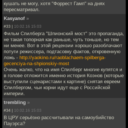
кушать не могу, хотя "Форрест Гамп" на днях
пересматривал.
Kasyanof
»
#33 |
10.02.16 15:03
Фильм Спилберга "Шпионский мост" это пропаганда,
не такая топорная как раньше, чуть тоньше, но тем
ни менее. Вот в этой рецензии хорошо разоблачают
потуги режиссера, подтасовку фактов, откровенную
ложь -
http://yaokino.ru/raoblachaem-spilberga-
gecenciya-na-shpionskiy-most
Очень жалко, что на имя Спилберг многие купятся и
в голове отложится именно история Коэнов (которые
выступили сценаристами к картине) снятая евреем
Спилбергом, чьи корни идут еще с Российской
империи.
trembling
»
#34 |
10.02.16 15:03
В ЦРУ серьёзно рассчитывали на самоубийство
Пауэрса?