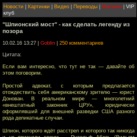
Новости
|
Картинки
|
Видео
|
Переводы
|
Магазин
|
VIP
клуб
"Шпионский мост" - как сделать легенду из
позора
10.02.16 13:27
|
Goblin
|
250 комментариев
Цитата:
Если вам интересно, что тут не так — давайте об
этом поговорим.
Простой адвокат, с которым предлагается
отождествить себя американскому зрителю — юрист
Донован. В реальном мире — многолетний
«внештатный законник ЦРУ», юридически
оформлявший для внешней разведки США разного
рода деликатные случаи.
Шпион, которого ждёт расстрел и которого так никогда
и не признали своим — Рудольф Абель (Вильям