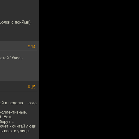
болки с понЯми),
# 14
етей "Учись
# 15
ей в неделю - когда
 коллективные,
. Есть
берут в
хочет - считай люди
ь всех с улицы.