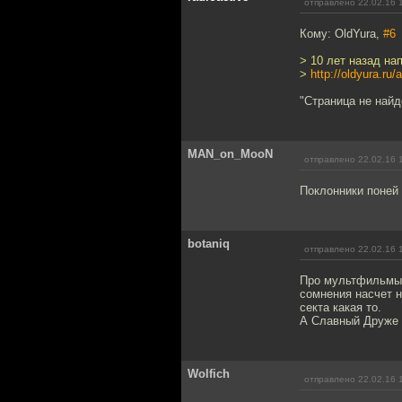
отправлено 22.02.16 
Кому: OldYura,
#6
> 10 лет назад на
>
http://oldyura.ru/
"Страница не найд
MAN_on_MooN
отправлено 22.02.16 
Поклонники поней
botaniq
отправлено 22.02.16 
Про мультфильмы 
сомнения насчет 
секта какая то.
А Славный Друже т
Wolfich
отправлено 22.02.16 