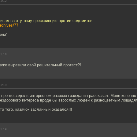
11:12
писал на эту тему прескрипцию против содомитов:
archives/77
ена"
11:18
 уже выразили свой решительный протест?!
11:19
про лошадок в интересном разрезе гражданин рассказал. Меня конечно
нездорового интереса вроде бы взрослых людей к разноцветным лошадям
о того, казачок засланный оказался!!!
11:19