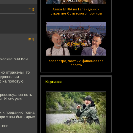
# 3
Атака БПЛА на Геленджик и
открытие Ормузского пролива
# 4
ические они или
Клеопатра, часть 2: финансовое
болото
ьно отражены, то
 однополым.
р на половую
Картинки
еросексуалов есть
. И это уже
х к поеданию говна
 при этом быть ярым
геев.