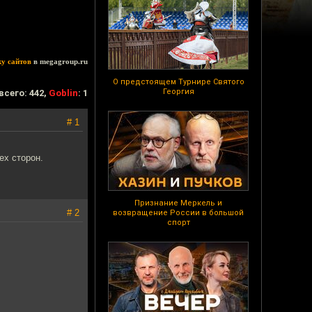
ку сайтов
в megagroup.ru
О предстоящем Турнире Святого
Георгия
всего: 442,
Goblin
: 1
# 1
ех сторон.
Признание Меркель и
# 2
возвращение России в большой
спорт