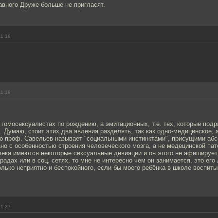
авного Друже больше не пригласят.
11:19
11:19
о гомосексуалистах по рождению, а эмитационных, т.е. тех, которые по
 Думаю, стоит этих два явления разделять, так как одно-медицинское, а
что проф. Савельев называет "социальными инстинктами", присущими аб
но с особенностью строения человеческого мозга, а не медецинской пат
века имеются некоторые сексуальные девиации и он этого не афиширует,
арадах или в соц. сетях, то мне не интересно чем он занимается, это его
лько неприятно и беспокойного, если бы моего ребёнка в школе воспит
11:37