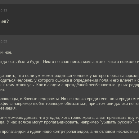
10:33
линг?
10:55
ичное.
гда есть был и будет. Никто не знает механизмы этого - чисто психолог
ставить, что если уж может родиться человек у которого органы зеркал
одиться человек, у которого ошибка в определении пола и его влечёт к
к к геям отношусь. Как к людям с врождённой особенностью, у них рада
ит.
вращенцы, и боевые педерасты. Но не только среди геев, но и среди гет
филы например любят говнецом обмазаться, при этом они далеко не геи
девиация.
зни можешь делать что угодно, хоть говно жрать, а вот призывать други
нда. У нас всякое могут пропагандировать, например "убивать русских" -
й пропагандой и идеей надо контр-пропагандой, а не отловом несчастных 