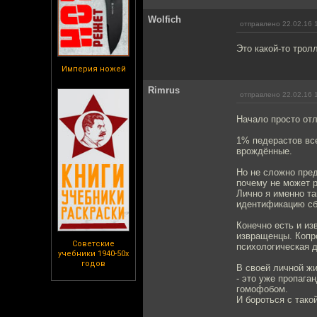
Wolfich
отправлено 22.02.16 
Это какой-то трол
Империя ножей
Rimrus
отправлено 22.02.16 
Начало просто отл
1% педерастов все
врождённые.
Но не сложно пред
почему не может р
Лично я именно та
идентификацию сб
Конечно есть и из
извращенцы. Копро
Советские
психологическая 
учебники 1940-50х
годов
В своей личной жи
- это уже пропага
гомофобом.
И бороться с тако