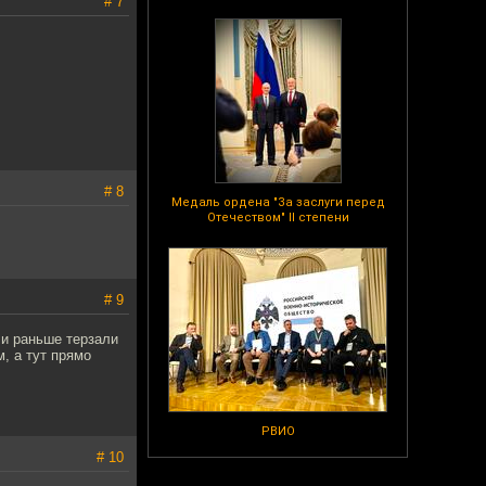
# 7
# 8
Медаль ордена "За заслуги перед
Отечеством" II степени
# 9
 и раньше терзали
, а тут прямо
РВИО
# 10