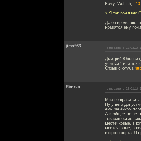
Кому: Wolfich,
#10
> Я так понимаю С
Да он вроде вполн
нравятся ему пони 
jimx563
отправлено 22.02.16 
Дмитрий Юрьевич, 
учиться" или тех к
Отзыв с ютуба
htt
Rimrus
отправлено 22.02.16 
Мне не нравится э
Ну у него допусти
ему ребёнком пло
А в обществе нет 
товарищеские, се
местечковые, в ко
местечковые, а вс
второго сорта. Я 