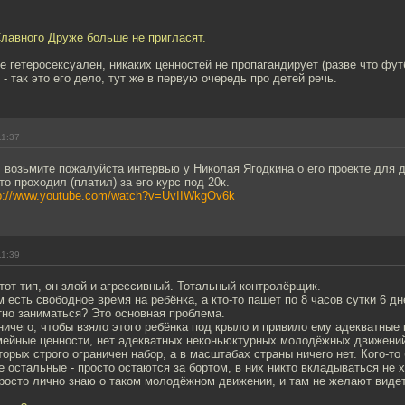
лавного Друже больше не пригласят.
е гетеросексуален, никаких ценностей не пропагандирует (разве что фут
- так это его дело, тут же в первую очередь про детей речь.
11:37
возьмите пожалуйста интервью у Николая Ягодкина о его проекте для д
то проходил (платил) за его курс под 20к.
p://www.youtube.com/watch?v=UvIIWkgOv6k
11:39
тот тип, он злой и агрессивный. Тотальный контролёрщик.
м есть свободное время на ребёнка, а кто-то пашет по 8 часов сутки 6 дн
тно заниматься? Это основная проблема.
ничего, чтобы взяло этого ребёнка под крыло и привило ему адекватные
мейные ценности, нет адекватных неконьюктурных молодёжных движений
торых строго ограничен набор, а в масштабах страны ничего нет. Кого-то 
е остальные - просто остаются за бортом, в них никто вкладываться не 
просто лично знаю о таком молодёжном движении, и там не желают видет