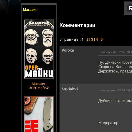
Магазин
Комментарии
cтраницы: 1 |
2
|
3
|
4
|
5
Voloxa
отправлено 22.02.16 
Ну, Дмитрий Юрьев
Скоро на Вас опол
Держитесь, правда
Магазин
ОПЕРМАЙКИ
kriptokot
отправлено 22.02.16 
Дублировать комм
Модератор.