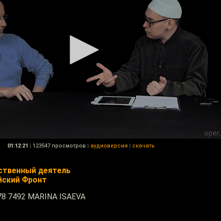
01:12:21
|
123547 просмотров
|
аудиоверсия
|
скачать
ественный деятель
йский Фронт
78 7492 MARINA ISAEVA