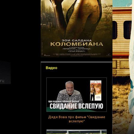
Видео
Дядя Вова про фильм "Свидание
вслепую"