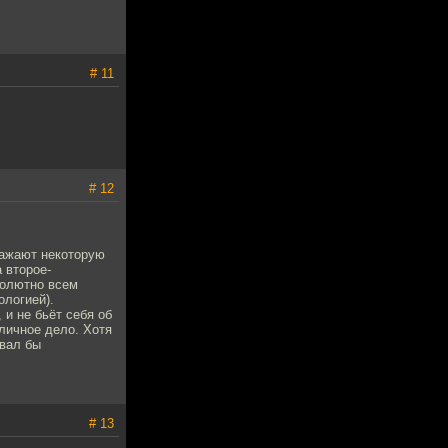
# 11
# 12
дражают некоторую
 второе-
солютно всем
ологией).
 и не бьёт себя об
 личное дело. Хотя
ывал бы
# 13