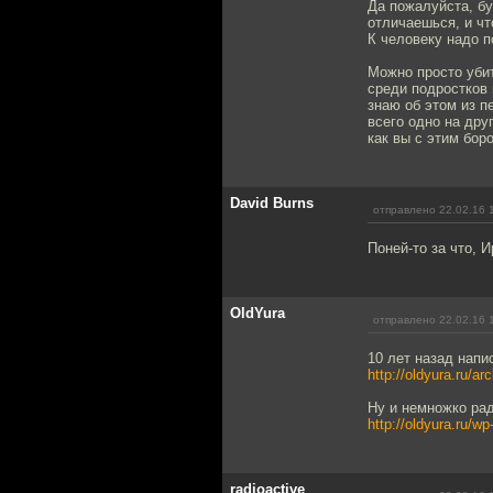
Да пожалуйста, бу
отличаешься, и чт
К человеку надо п
Можно просто убит
среди подростков
знаю об этом из п
всего одно на дру
как вы с этим бор
David Burns
отправлено 22.02.16 
Поней-то за что, И
OldYura
отправлено 22.02.16 
10 лет назад напи
http://oldyura.ru/ar
Ну и немножко ра
http://oldyura.ru/w
radioactive