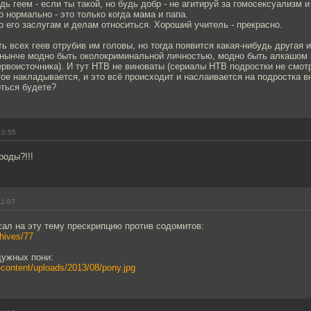
дь геем - если ты такой, но будь добр - не агитируй за гомосексуализм и
о нормально - это только когда мама и папа.
о его заслугам и делам относиться. Хороший учитель - прекрасно.
ь всех геев отрубив им головы, но тогда появится какая-нибудь другая 
 нынче модно быть околокриминальной личностью, модно быть алкашом 
ервоисточника). И тут НТВ не виноваты (сериалы НТВ подростки не смотр
гое накладывается, и это всё происходит и наслаивается на подростка в
оться будете?
10:55
роды?!!!
11:07
сал на эту тему прескрипцию против содомитов:
chives/77
дужных пони:
p-content/uploads/2013/08/pony.jpg