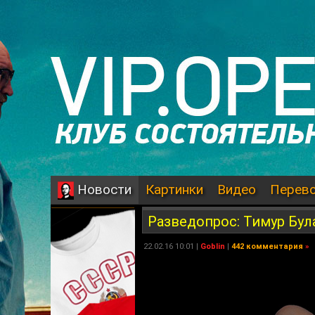
Картинки
Видео
Перев
Новости
Разведопрос: Тимур Бул
22.02.16 10:01 |
Goblin
|
442 комментария
»