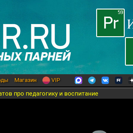
оды
Магазин
VIP
атов про педагогику и воспитание