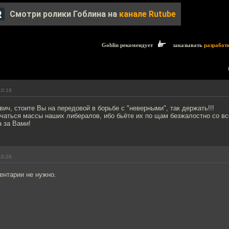
Смотри ролики Гоблина на
канале Rutube
Goblin рекомендует
заказывать
разработ
10:18
ич, стоите Вы на передовой в борьбе с "неверными", так держать!!!
чаться массы наших либералов, ибо бьёте их по щам безжалостно со вс
 за Вами!
10:26
ентарии не нужно.