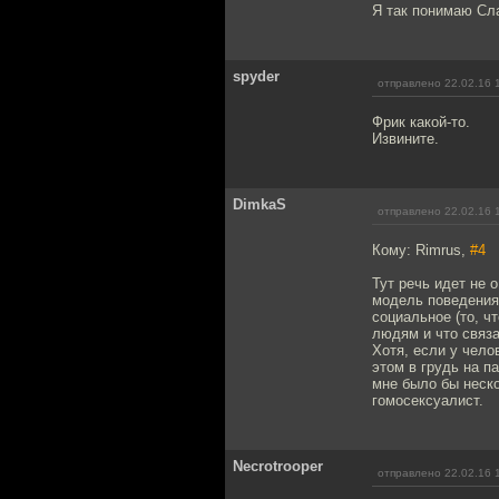
Я так понимаю Сл
spyder
отправлено 22.02.16 
Фрик какой-то.
Извините.
DimkaS
отправлено 22.02.16 
Кому: Rimrus,
#4
Тут речь идет не 
модель поведения.
социальное (то, 
людям и что связа
Хотя, если у чело
этом в грудь на п
мне было бы неско
гомосексуалист.
Necrotrooper
отправлено 22.02.16 