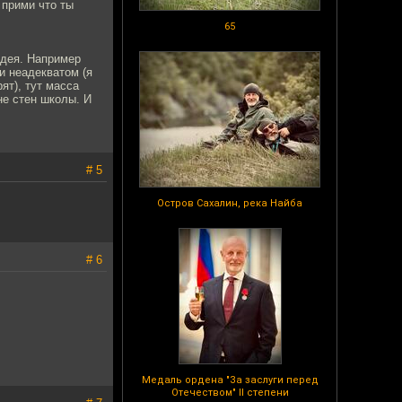
 прими что ты
65
идея. Например
и неадекватом (я
ят), тут масса
не стен школы. И
# 5
Остров Сахалин, река Найба
# 6
Медаль ордена "За заслуги перед
Отечеством" II степени