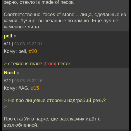
зерно, стекло is made of песок.
Соответственно, faces of stone = лица, сделанные из
камня. Лучше: вырезанные по камню. Ещё лучше:
каменные лица.
pell
»
#21 |
06.03.16 22:01
Кому: pell,
#20
> стекло is made
[from]
песок
Nord
»
#22 |
06.03.16 22:16
Кому: #AG,
#15
> Не про лицевые стороны надгробий речь?
>
Про статУи в парке, где рассказчик идёт с
возлюбленной.