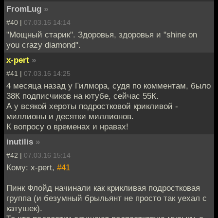
FromLug
»
#40 |
07.03.16 14:14
"Мощный старик". Здоровья, здоровья и "shine on
you crazy diamond".
x-pert
»
#41 |
07.03.16 14:25
4 месяца назад у Гилмора, судя по комментам, было
38К подписчиков на ютубе, сейчас 55К.
А у всякой хероты подростковой крикливой -
миллионы и десятки миллионов.
К вопросу о временах и нравах!
inutilis
»
#42 |
07.03.16 15:14
Кому: x-pert,
#41
Пинк Флойд начинали как крикливая подростковая
группа (и безумный брыльянт не просто так уехал с
катушек).