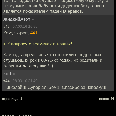
То что подростки слушают подростковую музыку, а
не музыку своих бабушек и дедушек безусловно
является показателем падения нравов.
ЖидкийАзот
»
#43 |
07.03.16 16:58
Кому: x-pert,
#41
> К вопросу о временах и нравах!
Камрад, а представь что говорили о подростках,
слушающих рок в 60-70-хх годах, их родители и
бабушки да дедушки? :)
kott
»
#44 |
08.03.16 21:49
Пинфлой!!! Супер альбом!!! Спасибо за наводку!!!
cтраницы: 1
всего: 44