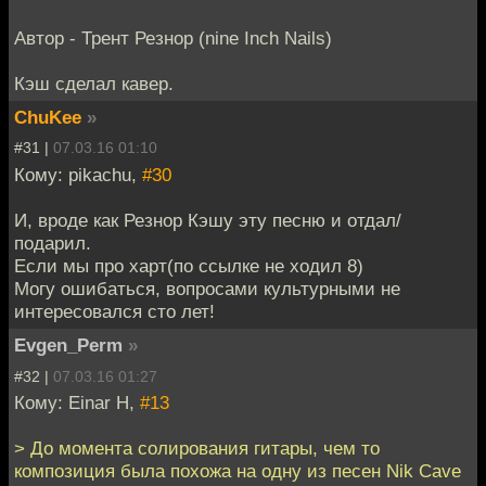
Автор - Трент Резнор (nine Inch Nails)
Кэш сделал кавер.
ChuKee
»
#31 |
07.03.16 01:10
Кому: pikachu,
#30
И, вроде как Резнор Кэшу эту песню и отдал/
подарил.
Если мы про харт(по ссылке не ходил 8)
Могу ошибаться, вопросами культурными не
интересовался сто лет!
Evgen_Perm
»
#32 |
07.03.16 01:27
Кому: Einar H,
#13
> До момента солирования гитары, чем то
композиция была похожа на одну из песен Nik Cave