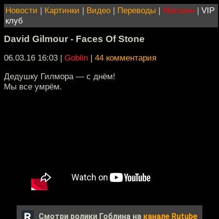
Новости
|
Картинки
|
Видео
|
Переводы
|
Магазин
|
VIP
клуб
David Gilmour - Faces Of Stone
06.03.16 16:03
|
Goblin
|
44 комментария
Дедушку Гилмора — с днём!
Мы все умрём.
Смотри ролики Гоблина на
канале Rutube