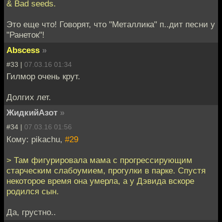
& Bad seeds.
Это еще что! Говорят, что "Металлика" п..дит песни у
"Ранеток"!
Abscess
»
#33 |
07.03.16 01:34
Гилмор очень крут.
Долгих лет.
ЖидкийАзот
»
#34 |
07.03.16 01:56
Кому: pikachu,
#29
> Там фигурировала мама с прогрессирующим
старческим слабоумием, прогулки в парке. Спустя
некоторое время она умерла, а у Дэвида вскоре
родился сын.
Да, грустно..