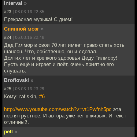
Interval
»
#23 |
06.03.16 22:35
Прекрасная музыка! С днем!
Спинной мозг
»
#24 |
06.03.16 22:48
Дед Гилмор в свои 70 лет имеет право спеть хоть
шансон. Что, собственно, он и сделал.
Долгих лет и крепкого здоровья Деду Гилмору!
Пусть ещё и играет и поёт, очень приятно его
слушать.
Broflovski
»
#25 |
06.03.16 23:29
Кому: rafiskin,
#6
http://www.youtube.com/watch?v=vt1Pwfnh5pc
эта
песня грустнее. И автора уже нет в живых. И текст
отличный.
pell
»