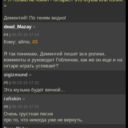
>
Дементий! По теням видно!
dead_Mazay
»
#4 |
06.03.16 17:14
Кому: allmo,
#3
Я так понимаю, Дементий пишет все ролики,
комменты и руководит Гоблином, как же он еще и на
гитаре играть успевает?
sigizmund
»
#5 |
06.03.16 17:31
Эта музыка будет вечной...
rafiskin
»
#6 |
06.03.16 17:31
Очень грустная песня
про то, что никогда уже не вернуть.