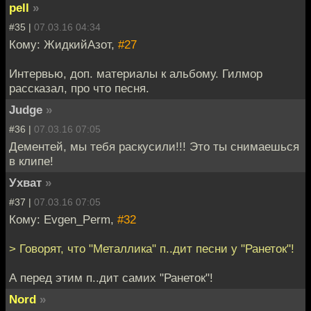
pell
»
#35 |
07.03.16 04:34
Кому: ЖидкийАзот,
#27
Интервью, доп. материалы к альбому. Гилмор
рассказал, про что песня.
Judge
»
#36 |
07.03.16 07:05
Дементей, мы тебя раскусили!!! Это ты снимаешься
в клипе!
Ухват
»
#37 |
07.03.16 07:05
Кому: Evgen_Perm,
#32
> Говорят, что "Металлика" п..дит песни у "Ранеток"!
А перед этим п..дит самих "Ранеток"!
Nord
»