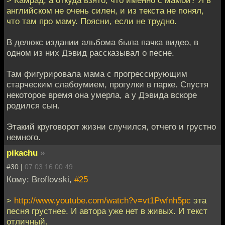
> Камрад, а откуда взято, что именно с мамой? Я в
английском не очень силен, и из текста не понял,
что там про маму. Поясни, если не трудно.
В делюкс издании альбома была пачка видео, в
одном из них Дэвид рассказывал о песне.
Там фигурировала мама с прогрессирующим
старческим слабоумием, прогулки в парке. Спустя
некоторое время она умерла, а у Дэвида вскоре
родился сын.
Этакий круговорот жизни случился, отчего и грустно
немного.
pikachu
»
#30 |
07.03.16 00:49
Кому: Broflovski,
#25
>
http://www.youtube.com/watch?v=vt1Pwfnh5pc
эта
песня грустнее. И автора уже нет в живых. И текст
отличный.