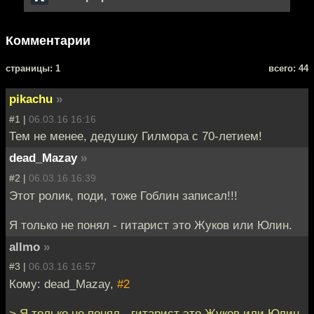
Комментарии
cтраницы: 1
всего: 44
pikachu
»
#1 |
06.03.16 16:16
Тем не менее, дедушку Гилмора с 70-летием!
dead_Mazay
»
#2 |
06.03.16 16:39
Этот ролик, поди, тоже Гоблин записал!!!
Я только не понял - гитарист это Жуков или Юлин.
allmo
»
#3 |
06.03.16 16:57
Кому: dead_Mazay,
#2
> Я только не понял - гитарист это Жуков или Юлин.