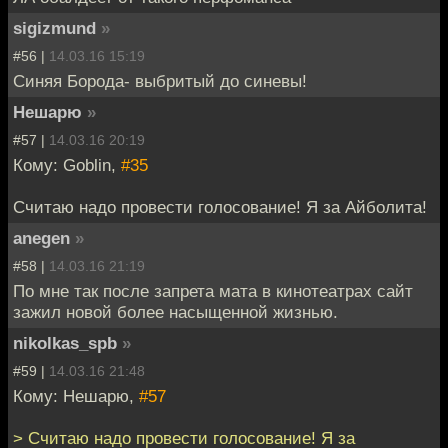
sigizmund
»
#56 |
14.03.16 15:19
Синяя Борода- выбритый до синевы!
Нешарю
»
#57 |
14.03.16 20:19
Кому: Goblin,
#35
Считаю надо провести голосование! Я за Айболита!
anegen
»
#58 |
14.03.16 21:19
По мне так после запрета мата в кинотеатрах сайт
зажил новой более насыщенной жизнью.
nikolkas_spb
»
#59 |
14.03.16 21:48
Кому: Нешарю,
#57
> Считаю надо провести голосование! Я за