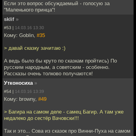
Если это вопрос обсуждаемый - голосую за
"Маленького принца"!
sklif
»
#53 |
14.03.16 13:30
Кому: Goblin,
#35
> давай сказку зачитаю :)
А ведь было бы круто по сказкам пройтись) По
русским народным, а советским - особенно.
Рассказы очень толково получаются!
Утконосиха
»
#54 |
14.03.16 13:39
Кому: browny,
#49
> Багира на самом деле - самец Багир. А там уже
недалеко до сестёр Вачовски!!!
Так и это... Сова из сказок про Винни-Пуха на самом