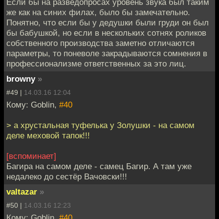
Если бы на разведопросах уровень звука был таким
же как на синих филах, было бы замечательно.
Понятно, что если бы у дедушки были груди он был
бы бабушкой, но если в нескольких сотнях роликов
собственного производства заметно отличаются
параметры, то поневоле закрадываются сомнения в
профессионализме ответственных за это лиц.
browny
»
#49 |
14.03.16 12:04
Кому: Goblin,
#40
> а хрустальная туфелька у Золушки - на самом
деле меховой тапок!!!
[вспоминает]
Багира на самом деле - самец Багир. А там уже
недалеко до сестёр Вачовски!!!
valtazar
»
#50 |
14.03.16 12:23
Кому: Goblin,
#40