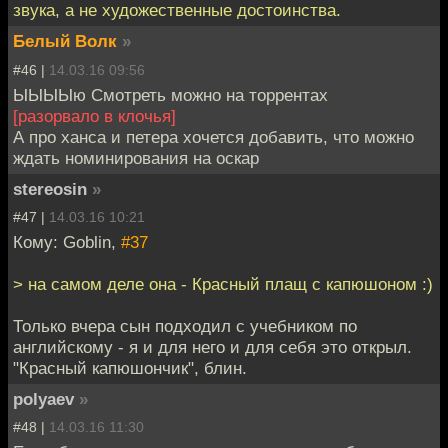
звука, а не художественные достоинства.
Белый Волк
»
#46 |
14.03.16 09:56
ЫЫЫЫю Смотреть можно на торрентах
[разорвало в клочья]
А про ханса и петера хочется добавить, что можно
ждать номинирования на оскар
stereosin
»
#47 |
14.03.16 10:21
Кому: Goblin,
#37
> на самом деле она - Красный плащ с капюшоном :)
Только вчера сын подходил с учебником по
английскому - я и для него и для себя это открыл.
"Красный капюшончик", блин.
polyaev
»
#48 |
14.03.16 11:30