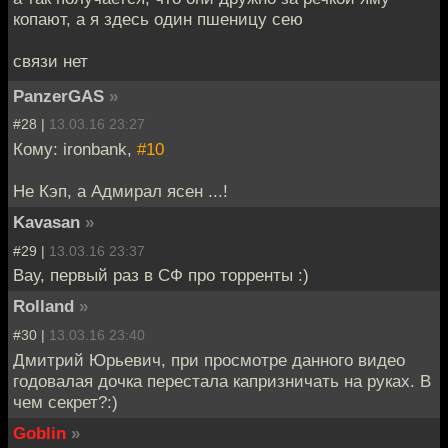
копают, а я здесь один пшеницу сею
связи нет
PanzerGAS
»
#28 |
13.03.16 23:27
Кому: ironbank,
#10
Не Кэп, а Адмирал ясен ...!
Kavasan
»
#29 |
13.03.16 23:37
Вау, первый раз в СФ про торренты :)
Rolland
»
#30 |
13.03.16 23:40
Дмитрий Юрьевич, при просмотре данного видео
годовалая дочка перестала капризничать на руках. В
чем секрет?:)
Goblin
»