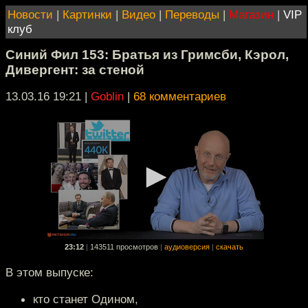
Новости
|
Картинки
|
Видео
|
Переводы
|
Магазин
|
VIP
клуб
Синий Фил 153: Братья из Гримсби, Кэрол,
Дивергент: за стеной
13.03.16 19:21
|
Goblin
|
68 комментариев
23:12
|
143511 просмотров
|
аудиоверсия
|
скачать
В этом выпуске:
кто станет Одином,