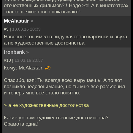
отечественных фильмов?!! Надо же! А в кинотеатрах
только всякое говно показывают!
McAlastair
»
#9 |
13.03.16 20:39
Наверное, он имел в виду качество картинки и звука,
а не художественные достоинства.
ironbank
»
#10 |
13.03.16 20:57
Кому: McAlastair,
#9
Спасибо, кэп! Ты всегда всех выручаешь! А то вот
возникло недопонимание, но ты мне все разъяснил
и теперь мне все стало понятно.
> а не художественные достоинства
Какие уж там художественные достоинства?
Срамота одна!