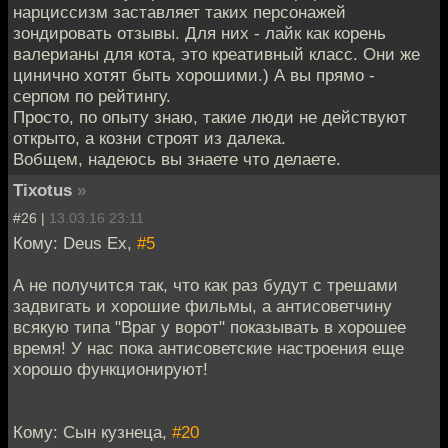
нарциссизм заставляет таких персонажей
зондировать отзывы. Для них - лайк как корень
валерианы для кота, это креативный класс. Они же
цинично хотят быть хорошими.) А вы прямо -
серпом по рейтингу.
Просто, по опыту знаю, такие люди не действуют
открыто, а козни строят из далека.
Вобщем, надеюсь вы знаете что делаете.
Tixotus
»
#26 |
13.03.16 23:11
Кому: Deus Ex,
#5
А не получится так, что как раз будут с трешами
задвигать и хорошие фильмы, а антисоветчину
всякую типа "Враг у ворот" показывать в хорошее
время! У нас пока антисоветские настроения еще
хорошо функционируют!
Кому: Сын кузнеца,
#20