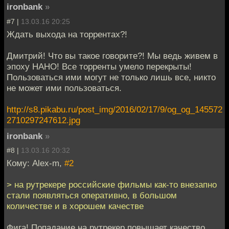
ironbank
»
#7 |
13.03.16 20:25
Ждать выхода на торрентах?!
Дмитрий! Что вы такое говорите?! Мы ведь живем в
эпоху НАНО! Все торренты умело перекрыты!
Пользоваться ими могут не только лишь все, никто
не может ими пользоваться.
http://s8.pikabu.ru/post_img/2016/02/17/9/og_og_145572
2710297247612.jpg
ironbank
»
#8 |
13.03.16 20:32
Кому: Alex-m,
#2
> на рутрекере российские фильмы как-то внезапно
стали появляться оперативно, в большом
количестве и в хорошем качестве
Фига! Попадание на рутрекер повышает качество