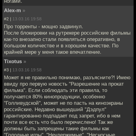
ногами.
Alex-m
»
#2 |
13.03.16 19:58
Про торренты - мощно задвинул.
После блокировки на рутрекере российские фильмы
как-то внезапно стали появляться оперативно, в
большом количестве и в хорошем качестве. По
крайней мере у меня такое впечатление.
Tixotus
»
#3 |
13.03.16 19:58
Может я не правильно понимаю, разъясните?! Имею
ввиду про первую новость "Разрешение на прокат
фильма". Если соблюдать эти правила, то
получается 80% кинопродукции, особенно
"Голливудской", может не по пасть на киноэкраны
российские. Недавно вышедший "Дэдпул"
гарантированно подпадает под запрет, ибо в нем
почти все есть что было перечислено! Так же
должны быть запрещены такие фильмы как
"Голодные игры", "Неудержимые", "Несносные