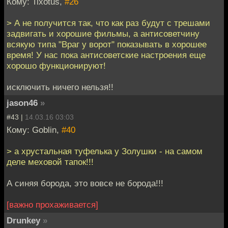
Кому: Tixotus,
#26
> А не получится так, что как раз будут с трешами
задвигать и хорошие фильмы, а антисоветчину
всякую типа "Враг у ворот" показывать в хорошее
время! У нас пока антисоветские настроения еще
хорошо функционируют!
исключить ничего нельзя!!
jason46
»
#43 |
14.03.16 03:03
Кому: Goblin,
#40
> а хрустальная туфелька у Золушки - на самом
деле меховой тапок!!!
А синяя борода, это вовсе не борода!!!
[важно прохаживается]
Drunkey
»