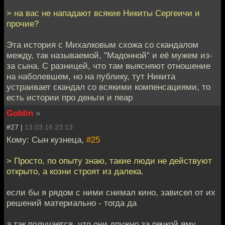
> на вас не нападают всякие Никиты Сергеичи и
прочие?
Эта история с Михалковым схожа со скандалом
между, так называемой, "Мадонной" и её мужем из-
за сына. С разницей, что там выясняют отношение
на наболевшем, но на публику, тут Никита
устраивает скандал со всякими компенсациями, то
есть истории про деньги и пеар
Goblin
»
#27 |
13.03.16 23:13
Кому: Сын кузнеца,
#25
> Просто, по опыту знаю, такие люди не действуют
открыто, а козни строят из далека.
если бы я рядом с ними снимал кино, зависел от их
решений материально - тогда да
а так получается, что они дружно за речкой яму