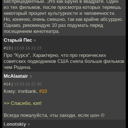
беспрецедентный. Это как Бруно в квадрате. Один
из тех фильмов, после просмотра которых теряешь
некоторый процент культурности и человечности.
Но, конечно, очень смешно, так как крайне абсурдно.
Однако, рекомендую 10 раз подумать перед
посещением кинотеатра.
Старый Пес
»
#13 |
13.03.16 21:23
Про "Курск". Характерно, что про героических
советских подводников США сняла больше фильмов
чем Родина.
McAlastair
»
#14 |
13.03.16 21:30
Кому: ironbank,
#10
>> Спасибо, кэп!
Всегда пожалуйста, «ты заходи, если шо» ©
i.onotskiy
»