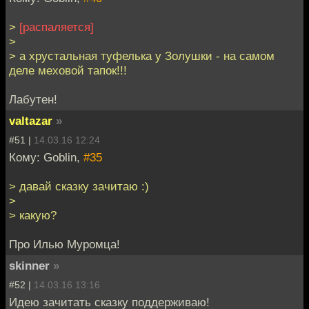
>
[распаляется]
>
> а хрустальная туфелька у Золушки - на самом
деле меховой тапок!!!
Лабутен!
valtazar
»
#51 |
14.03.16 12:24
Кому: Goblin,
#35
> давай сказку зачитаю :)
>
> какую?
Про Илью Муромца!
skinner
»
#52 |
14.03.16 13:16
Идею зачитать сказку поддерживаю!