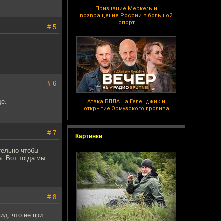
Признание Меркель и
возвращение России в большой
спорт
# 5
# 6
де.
Атака БПЛА на Геленджик и
открытие Ормузского пролива
# 7
Картинки
тельно чтобы
а. Вот тогда мы
# 8
ид, что не при