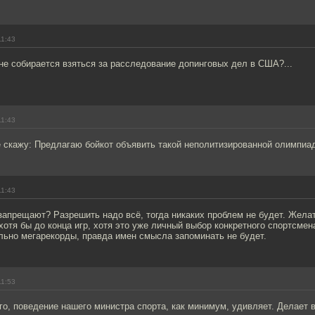
11:43
не собирается взяться за расследование допинговых дел в США?...
11:43
 скажу: Предлагаю бойкот объявить такой неполитизированной олимпиа
11:43
запрещают? Разрешить надо всё, тогда никаких проблем не будет. Жела
отя бы до конца игр, хотя это уже личный выбор конкретного спортсмен
льно мегарекорды, правда имен смысла запоминать не будет.
11:53
го, поведение нашего министра спорта, как минимум, удивляет. Делает в