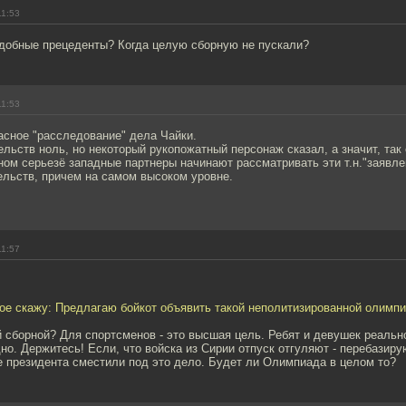
11:53
добные прецеденты? Когда целую сборную не пускали?
11:53
асное "расследование" дела Чайки.
льств ноль, но некоторый рукопожатный персонаж сказал, а значит, так 
ном серьезё западные партнеры начинают рассматривать эти т.н."заявле
ельств, причем на самом высоком уровне.
11:57
ое скажу: Предлагаю бойкот объявить такой неполитизированной олимпи
 сборной? Для спортсменов - это высшая цель. Ребят и девушек реально
но. Держитесь! Если, что войска из Сирии отпуск отгуляют - перебазиру
е президента сместили под это дело. Будет ли Олимпиада в целом то?