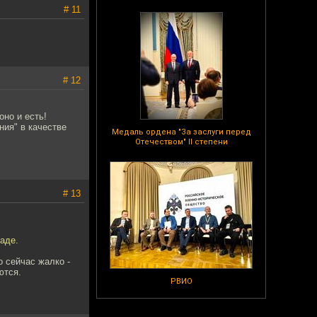
# 11
# 12
оно и есть!
ния" в качестве
Медаль ордена "За заслуги перед
Отечеством" II степени
# 13
аде.
 сейчас жалко -
ются.
РВИО