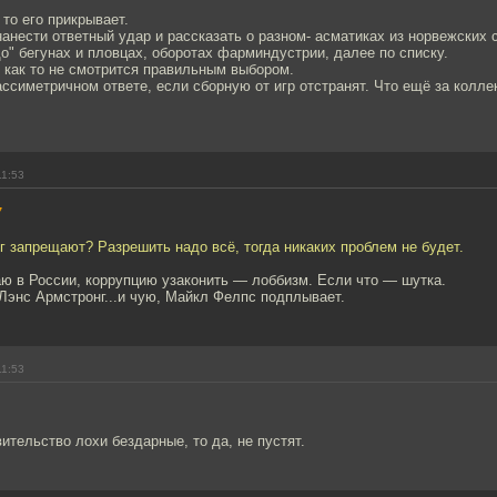
 то его прикрывает.
анести ответный удар и рассказать о разном- асматиках из норвежских 
о" бегунах и пловцах, оборотах фарминдустрии, далее по списку.
 как то не смотрится правильным выбором.
ассиметричном ответе, если сборную от игр отстранят. Что ещё за колле
11:53
7
г запрещают? Разрешить надо всё, тогда никаких проблем не будет.
ю в России, коррупцию узаконить — лоббизм. Если что — шутка.
 Лэнс Армстронг...и чую, Майкл Фелпс подплывает.
11:53
ительство лохи бездарные, то да, не пустят.