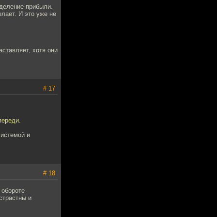
еделение прибыли.
елает. И это уже не
аставляет, хотя они
# 17
переди.
системой и
# 18
 обороте
страстны и