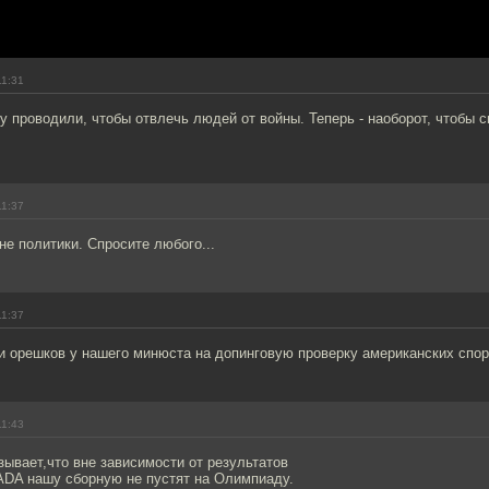
11:31
проводили, чтобы отвлечь людей от войны. Теперь - наоборот, чтобы 
11:37
вне политики. Спросите любого...
11:37
и орешков у нашего минюста на допинговую проверку американских спо
11:43
зывает,что вне зависимости от результатов
DA нашу сборную не пустят на Олимпиаду.