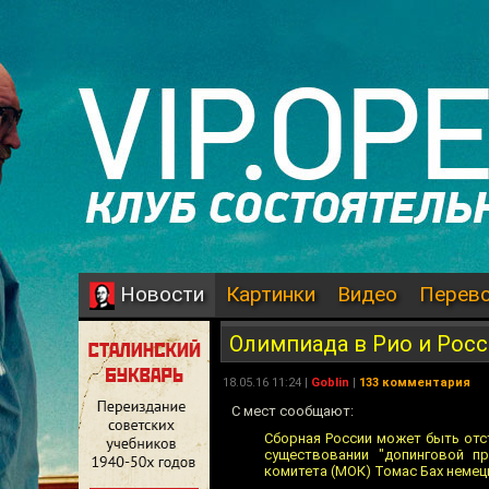
Картинки
Видео
Перев
Новости
Олимпиада в Рио и Рос
18.05.16 11:24 |
Goblin
|
133 комментария
С мест сообщают:
Сборная России может быть отст
существовании "допинговой п
комитета (МОК) Томас Бах немецко