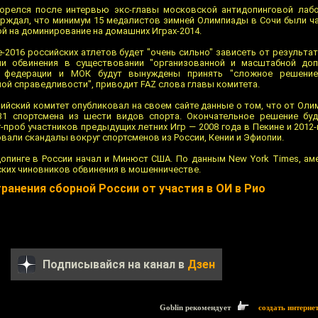
горелся после интервью экс-главы московской антидопинговой лаб
ерждал, что минимум 15 медалистов зимней Олимпиады в Сочи были ч
й на доминирование на домашних Играх-2014.
-2016 российских атлетов будет "очень сильно" зависеть от результ
ли обвинения в существовании "организованной и масштабной доп
е федерации и МОК будут вынуждены принять "сложное решение
ой справедливости", приводит FAZ слова главы комитета.
йский комитет опубликовал на своем сайте данные о том, что от Олим
31 спортсмена из шести видов спорта. Окончательное решение буд
проб участников предыдущих летних Игр — 2008 года в Пекине и 2012
вали скандалы вокруг спортсменов из России, Кении и Эфиопии.
опинге в России начал и Минюст США. По данным New York Times, ам
ских чиновников обвинения в мошенничестве.
ранения сборной России от участия в ОИ в Рио
Подписывайся на канал в
Дзен
Goblin рекомендует
создать интерне