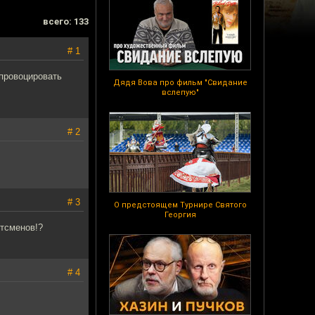
всего: 133
# 1
спровоцировать
Дядя Вова про фильм "Свидание
вслепую"
# 2
# 3
О предстоящем Турнире Святого
Георгия
ртсменов!?
# 4