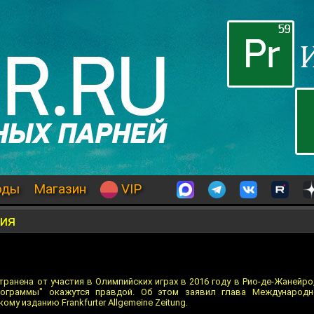
оды
Магазин
VIP
сия
ранена от участия в Олимпийских играх в 2016 году в Рио-де-Жанейро
рограммы" окажутся правдой. Об этом заявил глава Международн
му изданию Frankfurter Allgemeine Zeitung.