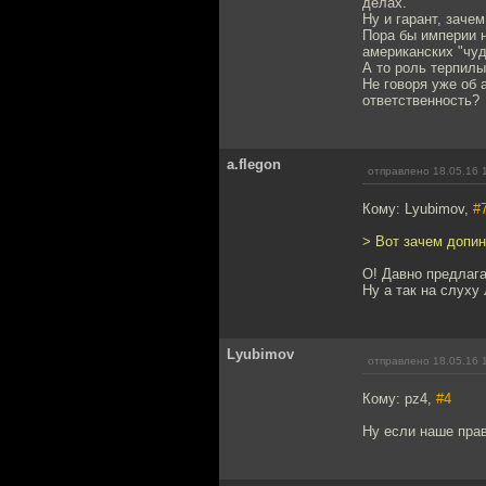
делах.
Ну и гарант, зачем
Пора бы империи н
американских "чуд
А то роль терпилы
Не говоря уже об 
ответственность?
a.flegon
отправлено 18.05.16 
Кому: Lyubimov,
#
> Вот зачем допин
О! Давно предлага
Ну а так на слуху
Lyubimov
отправлено 18.05.16 
Кому: pz4,
#4
Ну если наше прав