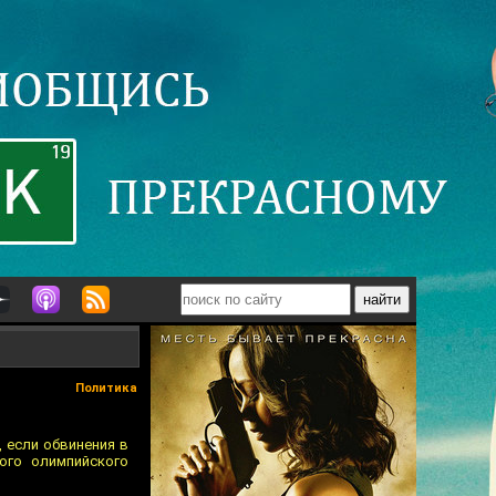
Политика
, если обвинения в
ого олимпийского