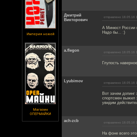
Дмитрий
отправлено 18.05.16 
Викторович
А Минюст России 
Надо бы... :)
Империя ножей
a.flegon
отправлено 18.05.16 
Глупость наверное
Lyubimov
отправлено 18.05.16 
Вот зачем допинг 
спортсмен выжил х
увидим действите
Магазин
ОПЕРМАЙКИ
ach-zcb
отправлено 18.05.16 
На фоне всего это