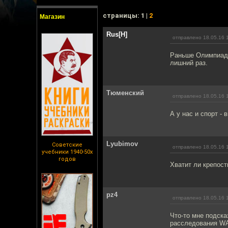
cтраницы: 1 |
2
Магазин
Rus[H]
отправлено 18.05.16 
Раньше Олимпиаду 
лишний раз.
Тюменский
отправлено 18.05.16 
А у нас и спорт - 
Lyubimov
Советские
отправлено 18.05.16 
учебники 1940-50х
годов
Хватит ли крепост
pz4
отправлено 18.05.16 
Что-то мне подска
расследования WA