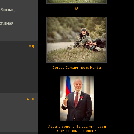
65
сборных,
ктивная
# 9
Остров Сахалин, река Найба
# 10
Медаль ордена "За заслуги перед
Отечеством" II степени