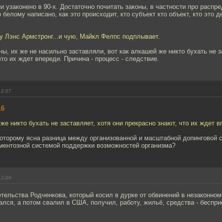
и узаконено в 90-х. Достаточно почитать законы, в частности про распр
 белому написано, как это происходит, кто субъект кто объект, кто это д
ху Лэнс Армстронг...и чую, Майкл Фелпс подплывает.
ны, их же не насильно заставляли, вот как алкашей же никто бухать не з
что их ждет впереди. Причина - процесс - следствие.
12:07
16
 же никто бухать не заставляет, хотя они прекрасно знают, что их ждет в
которому ясна разница между организованной и масштабной допинговой 
ментозной системой поддержки возможностей организма?
12:09
тельства Родченкова, который косил в дурке от обвинений в незаконном
ался, а потом свалил в США, получил, работу, жильё, средства - беспри