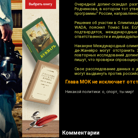
Очередной допинг-скандал раз
Родченкова, в котором тот утв
программы" России, направленно
Решение об участии в Олимпиаде
WADA, пояснил Томас Бах. Ес
подтвердятся, международны
ответственности и индивидуальн
Накануне Международный олимпи
де-Жанейро могут отстранить 
повторных исследований допинг-
пишут, что проверки спровоциро
Свое расследование данных о д
могут выдвинуть против россий
Глава МОК не исключает отст
Никакой политики: о, спорт, ты мир!
Комментарии