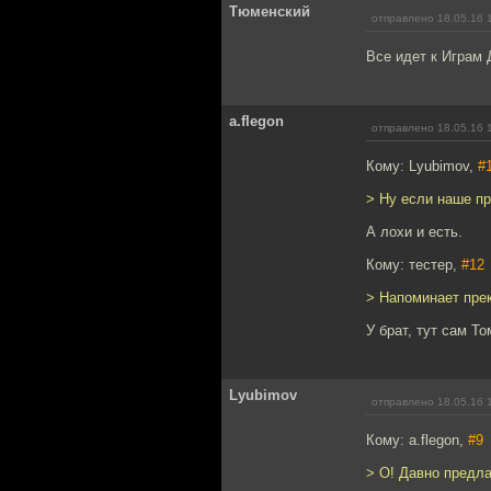
Тюменский
отправлено 18.05.16 
Все идет к Играм 
a.flegon
отправлено 18.05.16 
Кому: Lyubimov,
#
> Ну если наше пр
А лохи и есть.
Кому: тестер,
#12
> Напоминает пре
У брат, тут сам Т
Lyubimov
отправлено 18.05.16 
Кому: a.flegon,
#9
> О! Давно предла