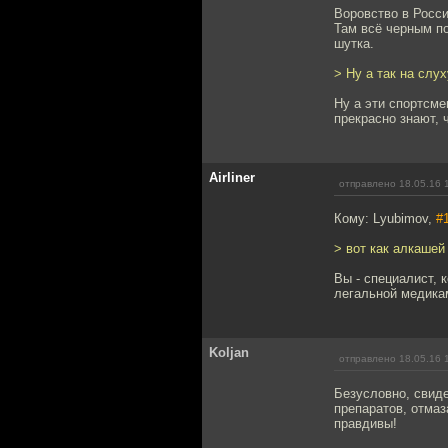
Воровство в Росси
Там всё черным по
шутка.
> Ну а так на слу
Ну а эти спортсме
прекрасно знают, 
Airliner
отправлено 18.05.16 
Кому: Lyubimov,
#
> вот как алкашей
Вы - специалист, 
легальной медика
Koljan
отправлено 18.05.16 
Безусловно, свиде
препаратов, отмаз
правдивы!