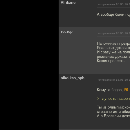
Afrikaner
отправлено 18.05.16 
А вообще были по
тестер
отправлено 18.05.16 
Напоминает прекр
Реальных доказате
И сразу же на пол
реальных доказат
Какая прелесть.
nikolkas_spb
отправлено 18.05.16 
Кому: a.flegon,
#6
> Глупость наверн
Ты из олимпийской
страшно им и обид
А в Бразилии даж