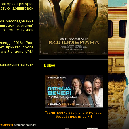
оратории Григория
астью "допинговой
атов расследования
инговой системы"
 о коллективной
пиады-2016 в Рио-
ет принято после
-го в Лондоне. СМИ
ериканские власти
Видео
Трамп против родильного туризма,
безработица из-за ИИ
т магазин
в megagroup.ru