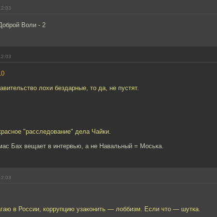
12:03
Доброй Воли - 2
12:03
10
авительство лохи бездарные, то да, не пустят.
красное "расследование" дела Чайки.
омас Бах вещает в интервью, а не Навальный = Моська.
12:03
гаю в России, коррупцию узаконить — лоббизм. Если что — шутка.