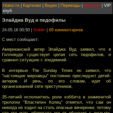
Новости
|
Картинки
|
Видео
|
Переводы
|
Магазин
|
VIP
клуб
Элайджа Вуд и педофилы
24.05.16 00:50
|
Goblin
|
69 комментариев
С мест сообщают:
Американский актер Элайджа Вуд заявил, что в
Голливуде существует целая сеть педофилов, и
сравнил ситуацию с эпидемией.
В интервью The Sunday Times он заявил, что
"настоящие мерзавцы" постоянно преследуют детей-
актеров. И речь, по его словам, идет об
организованной сети преступников.
35-летний исполнитель роли хоббита в знаменитой
трилогии "Властелин Колец" отметил, что сам он
никогда не ходил на столь опасные вечеринки, потому
что его мать оберегала его от общения с людьми,