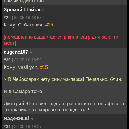
самый идиотский.
Хромой Шайтан
»
#29 |
30.05.16 18:55
Кому: Собакевич,
#25
[немедленно выдвигается в кинотеатр для занятия
мест]
eugene107
»
#30 |
30.05.16 18:59
Кому: vasillych,
#15
> В Чебоксарах нету синима-парка! Печально, блин.
И в Самаре тоже !
Дмитрий Юрьевич, надыть расшырять географию, а
то так никакого мирового господства !!
Надёжный
»
#31 |
30.05.16 19:37