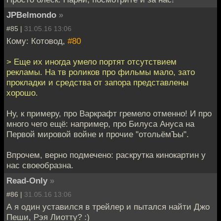
JPBelmondo
»
#85 |
31.05.16 13:06
Кому: Котовод,
#80
> Еще их иногда умело портят отсутствием
рекламы. На тв роликов про фильмы мало, зато
прокладки и средства от запора представлены
хорошо.
Ну, к примеру, про Варкрафт гремело отменно! И про
много чего ещё: например, про Билуса Ануса на
Первой мировой войне и прочие "отольёмЪы".
Впрочем, верно подмечено: раскрутка кинокартин у
нас своеобразна.
Read-Only
»
#86 |
31.05.16 13:06
А я один уставился в трейлер и пытался найти Джо
Пеши, Рэя Лиотту? :)