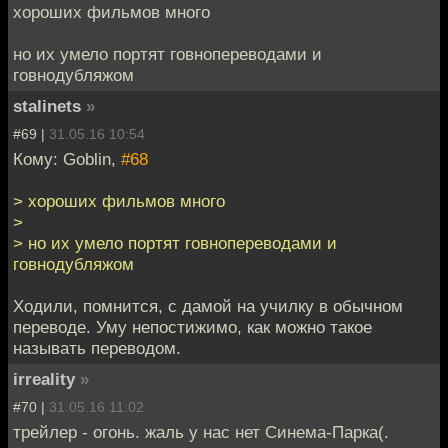
хороших фильмов много
но их умело портят говнопереводами и
говнодубляжом
stalinets
»
#69 |
31.05.16 10:54
Кому: Goblin,
#68
> хороших фильмов много
>
> но их умело портят говнопереводами и
говнодубляжом
Ходили, помнится, с дамой на училку в обычном
переводе. Уму непостижимо, как можно такое
называть переводом.
irreality
»
#70 |
31.05.16 11:02
трейлер - огонь. жаль у нас нет Синема-Парка(.