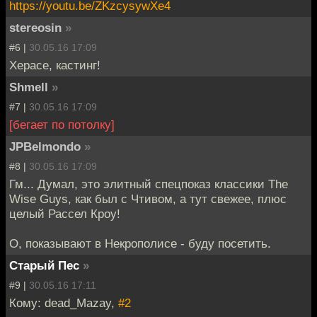
https://youtu.be/ZKzcysywXe4
stereosin
»
#6 |
30.05.16 17:09
Херасе, кастинг!
Shmell
»
#7 |
30.05.16 17:09
[бегает по потолку]
JPBelmondo
»
#8 |
30.05.16 17:09
Гм... Думал, это элитный спецпоказ классики The
Wise Guys, как был с Чтивом, а тут свежее, плюс
целый Рассел Кроу!
О, показывают в Некрополисе - буду посетить.
Старый Пес
»
#9 |
30.05.16 17:11
Кому: dead_Mazay,
#2