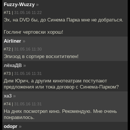
Fuzzy-Wuzzy
»
#71 |
31.05.16 11:22
Эх, на DVD бы, до Синема Парка мне не добраться.
Гослинг чертовски хорош!
Airliner
»
#72 |
31.05.16 11:30
Эпизод в сортире восхитителен!
лёхаДВ
»
#73 |
31.05.16 11:31
Дим Юрич, а другим кинотеатрам поступают
предложения или тока договор с Синема-Парком?
xa3
»
#74 |
31.05.16 11:31
На днях посмотрел кино. Рекомендую. Мне очень
понравилось.
odopr
»