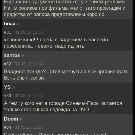
Еще их иногда умело портят отсутствием рекламы.
На тв роликов про фильмы мало, зато прокладки и
средства от запора представлены хорошо.
boaa
»
#81 |
31.05.16 12:10
хороше кино!!! сцена с падением в бассейн
повеселила, - свежо. надо идтить!
santos
»
#82 |
31.05.16 12:14
Владивосток где? Готов метнуться все организовать.
Есть опыт, связи.
YS
»
#83 |
31.05.16 12:14
А тем, у кого нет в городе Синемы-Парк, остается
только слабенькая надежда на DVD ...
Doom
»
#84 |
31.05.16 12:53
Просто блеск. Парни, посмотрите и за нас!