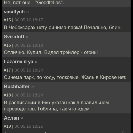
Не, вот они - "Goodfellas".
vasillych
»
#15 |
30.05.16 18:17
В Чебоксарах нету синима-парка! Печально, блин.
Sviridoff
»
#16 |
30.05.16 18:18
Отлично. Купил. Видел трейлер - огонь!
Lazarev iLya
»
#17 |
30.05.16 18:24
Синема парк, по ходу, толковые. Жаль в Кирове нет.
Buchhalter
»
#18 |
30.05.16 18:24
В расписании в Екб указан как в правильном
переводе тов. Гоблина, так что идем
Аслан
»
#19 |
30.05.16 18:25