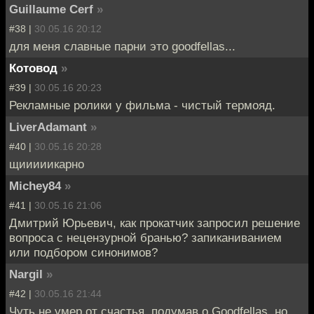
Guillaume Cerf
»
#38 |
30.05.16 20:12
для меня славные парни это goodfellas...
Котовод
»
#39 |
30.05.16 20:23
Рекламные ролики у фильма - чистый термояд.
LiverAdamant
»
#40 |
30.05.16 20:28
щииииикарно
Michey84
»
#41 |
30.05.16 21:06
Дмитрий Юрьевич, как прокатчик запросил решение
вопроса с нецензурной бранью? запиканиванием
или подбором синонимов?
Nargil
»
#42 |
30.05.16 21:44
Чуть не умер от счастья, подумав о Goodfellas, но