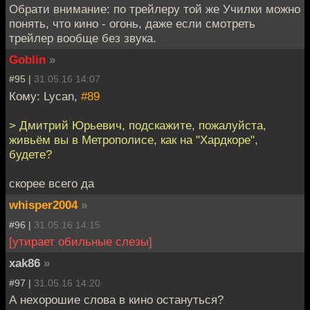
Обрати внимание: по трейлеру той же Училки можно
понять, что кино - огонь, даже если смотреть
трейлер вообще без звука.
Goblin
»
#95 |
31.05.16 14:07
Кому: Lycan,
#89
> Дмитрий Юрьевич, подскажите, пожалуйста,
живьём вы в Метрополисе, как на "Хардкоре",
будете?
скорее всего да
whisper2004
»
#96 |
31.05.16 14:15
[утирает обильные слезы]
xak86
»
#97 |
31.05.16 14:20
А нехорошие слова в кино остануться?