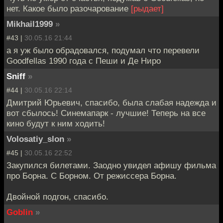
нет. Какое было разочарование
[рыдает]
Mikhail1999
»
#43 |
30.05.16 21:44
а я уж было обрадовался, подумал что перевели
Goodfellas 1990 года с Пеши и Де Ниро
Sniff
»
#44 |
30.05.16 22:14
Дмитрий Юрьевич, спасибо, была слабая надежда и
вот сбылось! Синемапарк - лучшие! Теперь на все
кино будут к ним ходить!
Volosatiy_slon
»
#45 |
30.05.16 22:52
Закупился билетами. Заодно увидел афишу фильма
про Борна. С Борном. От режиссера Борна.
Двойной подгон, спасибо.
Goblin
»