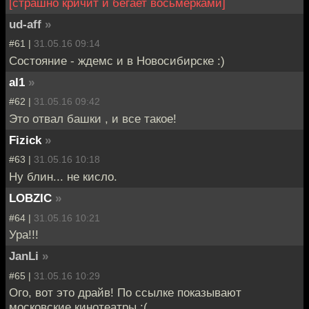
[страшно кричит и бегает восьмерками]
ud-aff
»
#61 |
31.05.16 09:14
Состояние - ждемс и в Новосибирске :)
al1
»
#62 |
31.05.16 09:42
Это отвал башки , и все такое!
Fizick
»
#63 |
31.05.16 10:18
Ну блин... не кисло.
LOBZIC
»
#64 |
31.05.16 10:21
Ура!!!
JanLi
»
#65 |
31.05.16 10:29
Ого, вот это драйв! По ссылке показывают
московские кинотеатры :(