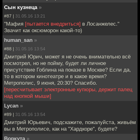
Сын кузнеца
»
#87 |
31.05.16 13:21
"Мафия
[пытается внедриться]
в Лосанжелес."
Звачит как оксюморон какой-то)
human_san
»
#88 |
31.05.16 13:54
Дмитрий Юрич, может я не очень внимательно всё
посмотрел, но не пойму, будет ли личное
присутствие Гоблина на показе в Москве? Если да,
то в котором кинотеатре и в какое время?
Метрополис, 9 июня, 20:30? Спасибо.
[пересчитывает электронные купюры, держит палец
над кнопкой мыши]
Lycan
»
#89 |
31.05.16 13:54
Дмитрий Юрьевич, подскажите, пожалуйста, живьём
вы в Метрополисе, как на "Хардкоре", будете?
Воркута
»