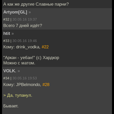
А как же другие Славные парни?
Artyom[GL]
»
#32 |
30.05.16 19:37
Всего 7 дней идёт?
htit
»
#33 |
30.05.16 19:46
Кому: drink_vodka,
#22
"Аркан - уебан!" (с) Хардкор
Можно с матом.
VOLK.
»
#34 |
30.05.16 19:53
Кому: JPBelmondo,
#28
> Да, тупанул.
Бывает.