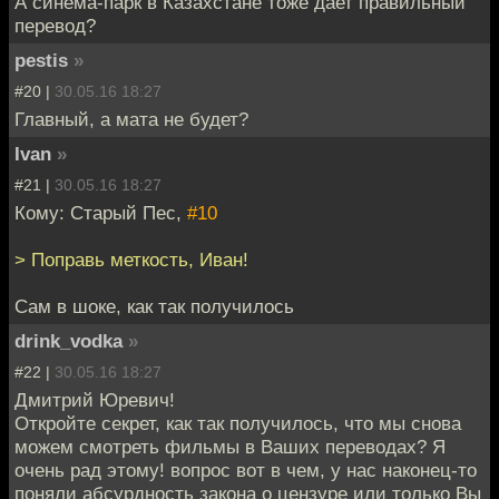
А синема-парк в Казахстане тоже дает правильный
перевод?
pestis
»
#20 |
30.05.16 18:27
Главный, а мата не будет?
Ivan
»
#21 |
30.05.16 18:27
Кому: Старый Пес,
#10
> Поправь меткость, Иван!
Сам в шоке, как так получилось
drink_vodka
»
#22 |
30.05.16 18:27
Дмитрий Юревич!
Откройте секрет, как так получилось, что мы снова
можем смотреть фильмы в Ваших переводах? Я
очень рад этому! вопрос вот в чем, у нас наконец-то
поняли абсурдность закона о цензуре или только Вы