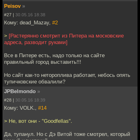
Peisov
»
#27 |
30.05.16 18:38
Кому: dead_Mazay,
#2
>
[Растерянно смотрит из Питера на московские
адреса, разводит руками]
Все в Питере есть, надо только на сайте
правильный город выставить!!!
Но сайт как-то нетороплива работает, небось опять
тупичковские обвалили?
JPBelmondo
»
#28 |
30.05.16 18:39
Кому: VOLK.,
#14
> Не, вот они - "Goodfellas".
Да, тупанул. Но с Дэ Витой тоже смотрел, который