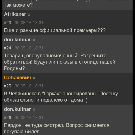
так можете?
Afrikaner
»
#23 |
30.05.16 18:31
Еще и раньше официальной премьеры???
don.kulinar
»
#24 |
30.05.16 18:31
Товарищ оперуполномоченный! Разрешите
обратиться! Будут ли показы в столице нашей
Родины?
Собакевич
»
#25 |
30.05.16 18:31
В Челябинске в "Горках" анонсированы. Посещу
обязательно, и недалеко от дома :)
don.kulinar
»
#26 |
30.05.16 18:31
Пардон, не туда смотрел. Вопрос снимается,
покупаю билет.