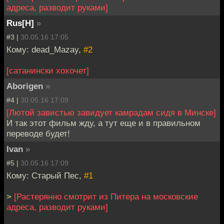
адреса, разводит руками]
Rus[H]
»
#3 |
30.05.16 17:05
Кому: dead_Mazay,
#2
[сатанински хохочет]
Aborigen
»
#4 |
30.05.16 17:09
[Лютой завистью завидует камрадам сидя в Минске]
И так этот фильм жду, а тут еще и в правильном
переводе будет!
Ivan
»
#5 |
30.05.16 17:09
Кому: Старый Пес,
#1
>
[Растерянно смотрит из Питера на московские
адреса, разводит руками]