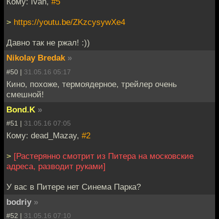
Кому: Ivan,
#5
>
https://youtu.be/ZKzcysywXe4
Давно так не ржал! :))
Nikolay Bredak
»
#50 |
31.05.16 05:17
Кино, похоже, термоядерное, трейлер очень
смешной!
Bond.K
»
#51 |
31.05.16 07:05
Кому: dead_Mazay,
#2
>
[Растерянно смотрит из Питера на московские
адреса, разводит руками]
У вас в Питере нет Синема Парка?
bodriy
»
#52 |
31.05.16 07:10