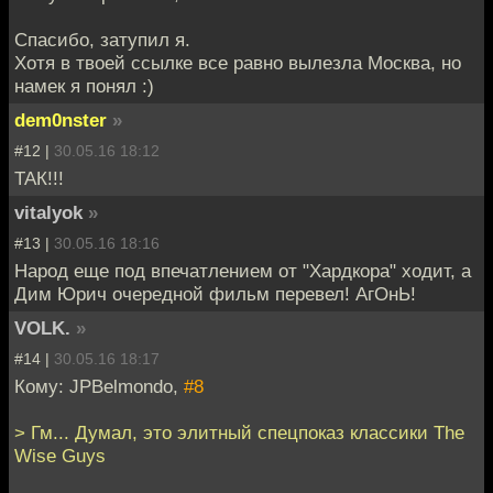
Спасибо, затупил я.
Хотя в твоей ссылке все равно вылезла Москва, но
намек я понял :)
dem0nster
»
#12 |
30.05.16 18:12
ТАК!!!
vitalyok
»
#13 |
30.05.16 18:16
Народ еще под впечатлением от "Хардкора" ходит, а
Дим Юрич очередной фильм перевел! АгОнЬ!
VOLK.
»
#14 |
30.05.16 18:17
Кому: JPBelmondo,
#8
> Гм... Думал, это элитный спецпоказ классики The
Wise Guys