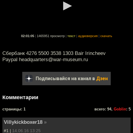
02:01:05
|
1465951 просмотр
|
текст
|
аудиоверсия
|
скачать
Сбербанк 4276 5500 3538 1303 Bair Irincheev
Paypal headquarters@war-museum.ru
Подписывайся на канал в
Дзен
Комментарии
cтраницы: 1
всего: 94,
Goblin
: 5
Villykickboxer18
»
#1 |
14.06.16 13:25