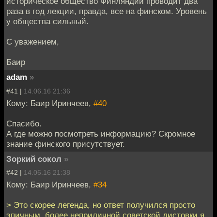
историческое общество Финляндии проводит два
раза в год лекции, правда, все на финском. Уровень
у общества сильный.
С уважением,
Баир
adam
»
#41 |
14.06.16 21:36
Кому: Баир Иринчеев,
#40
Спасибо.
А где можно посмотреть информацию? Скромное
знание финского присутствует.
Зоркий сокол
»
#42 |
14.06.16 21:38
Кому: Баир Иринчеев,
#34
> Это скорее легенда, но ответ получился просто
эпичным, более неприличной советской листовки я