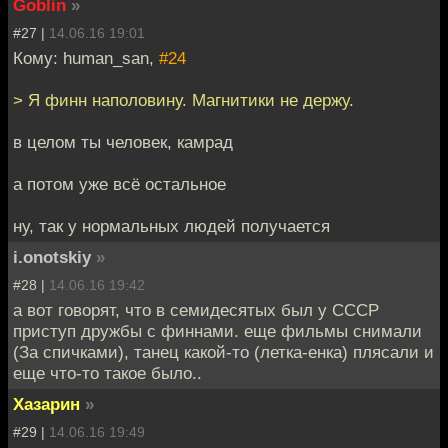
Goblin
»
#27 |
14.06.16 19:01
Кому: human_san,
#24
> Я финн наполовину. Магнитики не держу.
в целом ты человек, камрад
а потом уже всё остальное
ну, так у нормальных людей получается
i.onotskiy
»
#28 |
14.06.16 19:42
а вот говорят, что в семидесятых был у СССР
приступ дружбы с финнами. еще фильмы снимали
(За спичками), танец какой-то (летка-енка) плясали и
еще что-то такое было..
Хазарин
»
#29 |
14.06.16 19:49