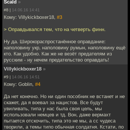
Scald
»
#8 |
14.06.16 14:41
Кому: Villykickboxer18,
#3
> Оправдывался тем, что на четверть финн.
Ну да. Широкораспростанённое оправдание:
наполовину укр, наполовину румын, наполовину ещё
кто. Как удобно. Как же не везёт предателям из
русским - ну нечем предательство оправдать!
Villykickboxer18
»
#9 |
14.06.16 14:51
Кому: Goblin,
#4
Да нет конечно. Но ни один пособник не встанет и не
скажет, да я воевал за нацистов. Все будут
увиливать, типа у нас была своя цель, мы
использовали немцев и тд. Вон, даже вермахт
пытается отскочить, типа это не мы, а сс чудеса
творили, а темы типо обычная солдатня. Кстати, по