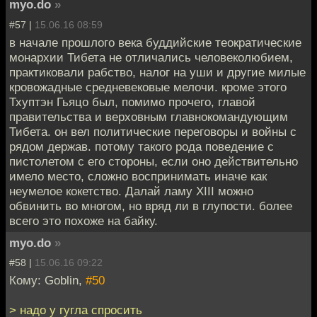
myo.do
»
#57 |
15.06.16 08:59
в начале прошлого века буддийские теократические
монархии Тибета не отличались человеколюбием,
практиковали рабство, налог на уши и другие милые
кровожадные средневековые мелочи. кроме этого
Тхуптэн Гьяцо был, помимо прочего, главой
правительства и верховным главнокомандующим
Тибета. он вел политические переговоры и войны с
рядом держав. потому такого рода поведение с
пистолетом с его стороны, если оно действительно
имело место, сложно воспринимать иначе как
неумелое кокетство. Далай ламу XIII можно
обвинить во многом, но вряд ли в глупости. более
всего это похоже на байку.
myo.do
»
#58 |
15.06.16 09:22
Кому: Goblin,
#50
> надо у гугла спросить