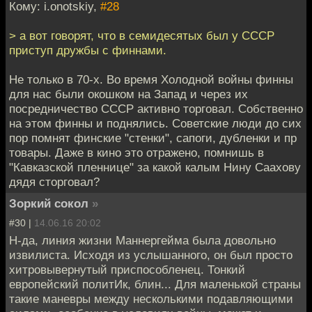
Кому: i.onotskiy,
#28
> а вот говорят, что в семидесятых был у СССР
приступ дружбы с финнами.
Не только в 70-х. Во время Холодной войны финны
для нас были окошком на Запад и через их
посредничество СССР активно торговал. Собственно
на этом финны и поднялись. Советские люди до сих
пор помнят финские "стенки", сапоги, дубленки и пр
товары. Даже в кино это отражено, помнишь в
"Кавказской пленнице" за какой калым Нину Саахову
дядя сторговал?
Зоркий сокол
»
#30 |
14.06.16 20:02
Н-да, линия жизни Маннергейма была довольно
извилиста. Исходя из услышанного, он был просто
хитровывернутый приспособленец. Тонкий
европейский политИк, блин... Для маленькой страны
такие маневры между несколькими подавляющими