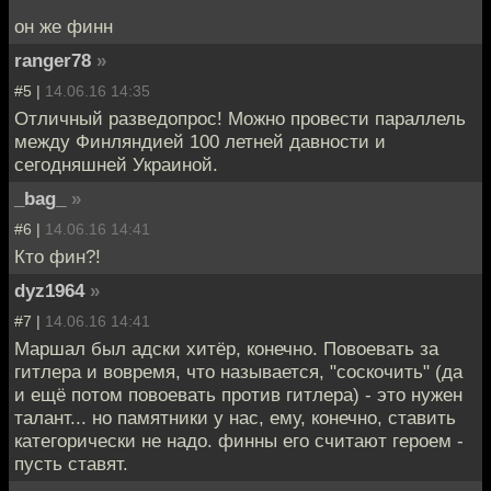
он же финн
ranger78
»
#5 |
14.06.16 14:35
Отличный разведопрос! Можно провести параллель
между Финляндией 100 летней давности и
сегодняшней Украиной.
_bag_
»
#6 |
14.06.16 14:41
Кто фин?!
dyz1964
»
#7 |
14.06.16 14:41
Маршал был адски хитёр, конечно. Повоевать за
гитлера и вовремя, что называется, "соскочить" (да
и ещё потом повоевать против гитлера) - это нужен
талант... но памятники у нас, ему, конечно, ставить
категорически не надо. финны его считают героем -
пусть ставят.