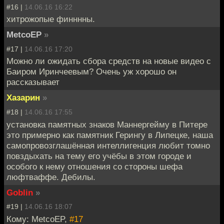
#16 |
14.06.16 16:22
хитрожопые финннны.
MetcoEP
»
#17 |
14.06.16 17:20
Можно ли ожидать сбора средств на новые видео с
Баиром Иринчеевым? Очень уж хорошо он
рассказывает
Хазарин
»
#18 |
14.06.16 17:55
установка памятных знаков Маннергейму в Питере
это примерно как памятник Герингу в Липецке, наша
самопровозглашённая интеллигенция любит томно
повздыхать на тему его учёбы в этом городе и
особого к нему отношения со стороны шефа
люфтваффе. Дебилы.
Goblin
»
#19 |
14.06.16 18:07
Кому: MetcoEP,
#17