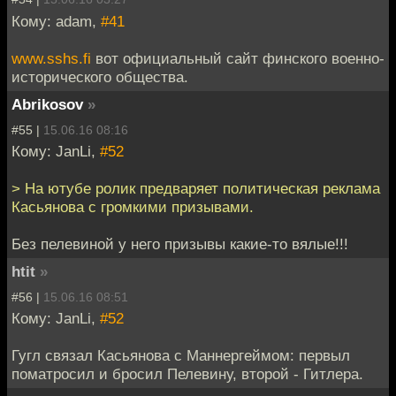
Кому: adam,
#41
www.sshs.fi
вот официальный сайт финского военно-
исторического общества.
Abrikosov
»
#55 |
15.06.16 08:16
Кому: JanLi,
#52
> На ютубе ролик предваряет политическая реклама
Касьянова с громкими призывами.
Без пелевиной у него призывы какие-то вялые!!!
htit
»
#56 |
15.06.16 08:51
Кому: JanLi,
#52
Гугл связал Касьянова с Маннергеймом: первыл
поматросил и бросил Пелевину, второй - Гитлера.