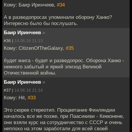
Кому: Баир Иринчеев,
#34
А в разведопросах упоминали оборону Ханко?
Интересно было бы послушать.
Баир Иринчеев
»
#36 |
14.06.16 21:13
Кому: CitizenOfTheGalaxy,
#35
будет книга - будет и разведопрос. Оборона Ханко -
немного забытый и яркий эпизод Великой
Отечественной войны.
Баир Иринчеев
»
#37 |
14.06.16 21:14
Кому: Hit,
#33
Это скорее стереотип. Процветание Финляндии
началось все же позже, при Паасикиви - Кекконене,
они взяли курс на сотрудничество с СССР и очень
неплохо на этом заработали для всей своей