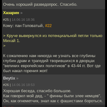
Очень хороший разведопрос. Спасибо.
Хазарин
»
#25 |
14.06.16 18:36
Кому: пан Головатый,
#22
> Круче вывернулся из потенциальной петли только
Михай 1.
>
К сожалению нам никогда не узнать все глубины
глубин драм и трагедий творившихся в дворцах
"великих европейских политиков" в 43-44 гг. Вот где
был накал горения жоп!
Beytix
»
#26 |
14.06.16 18:53
Хорошая беседа, спасибо большое.
Как говорил мой дед, - " финны были злее немцев".
Он, как огнеметчик, знал как с фашистами бороться.