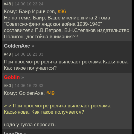
#48 |
14.06.16 23:24
Кому: Баир Иринчеев,
#36
Не по теме. Баир, Ваше мнение,книга 2 тома
"Советско-финляндская война 1939-1940"
составители П.В.Петров, В.Н.Степаков издательство
Полигон, достойна внимания??
GoldenAxe
»
#49 |
14.06.16 23:33
При просмотре ролика вылезает реклама Касьянова.
Как такое получается?
Goblin
»
#50 |
14.06.16 23:33
Кому: GoldenAxe,
#49
> > При просмотре ролика вылезает реклама
Касьянова. Как такое получается?
надо у гугла спросить
logoDm
»