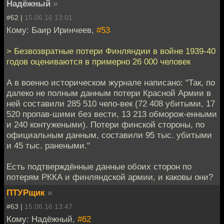
Надёжный
»
#62 |
15.06.16 13:01
Кому: Баир Иринчеев,
#53
> Безвозвратные потери Финляндии в войне 1939-40
годов оцениваются в примерно 26 000 человек
А в военно историческом журнале написано: "Так, по
далеко не полным данным потери Красной Армии в
ней составили 285 510 чело-век (72 408 убитыми, 17
520 пропав-шими без вести, 13 213 обморож-енными
и 240 контужеными). Потери финской стороны, по
официальным данным, составили 95 тыс. убитыми
и 45 тыс. ранеными."
Есть подтверждённые данные обоих сторон по
потерям РККА и финляндской армии, и каковы они?
ПТУРщик
»
#63 |
15.06.16 13:47
Кому: Надёжный,
#62