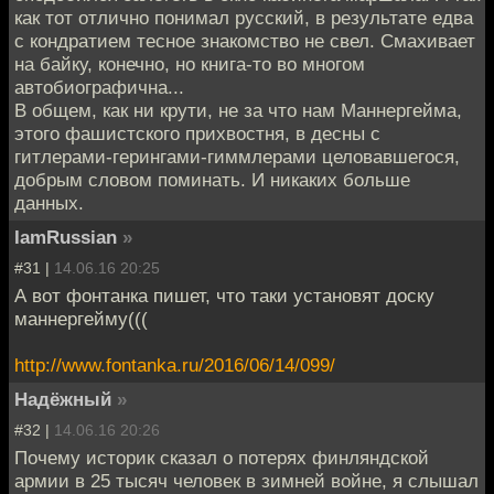
как тот отлично понимал русский, в результате едва
с кондратием тесное знакомство не свел. Смахивает
на байку, конечно, но книга-то во многом
автобиографична...
В общем, как ни крути, не за что нам Маннергейма,
этого фашистского прихвостня, в десны с
гитлерами-герингами-гиммлерами целовавшегося,
добрым словом поминать. И никаких больше
данных.
IamRussian
»
#31 |
14.06.16 20:25
А вот фонтанка пишет, что таки установят доску
маннергейму(((
http://www.fontanka.ru/2016/06/14/099/
Надёжный
»
#32 |
14.06.16 20:26
Почему историк сказал о потерях финляндской
армии в 25 тысяч человек в зимней войне, я слышал