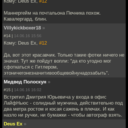
Кому: Deus Ex,
#12
Маннергейм на почтальона Печника похож.
Кавалергард, блин.
Villykickboxer18
»
#14 |
14.06.16 15:56
Кому: Deus Ex,
#12
Да, вот этот красавчик. Только такие фотки ничего не
значат. Тут же пойдут вопли: "да кто угодно мог
сфоткаться с Гитлером,
этоничегонезначитивообщевойнунадозабыть".
Медвед Полоскун
»
#15 |
14.06.16 16:02
Встретил Дмитрия Юрьевича у входа в офис
ЛайфНьюс - солидный мужчина, действительно под
два метра ростом и косая сажень в плечах. И как
назло ни ручки, ни бумажки - чтобы автограф взять.
Deus Ex
»