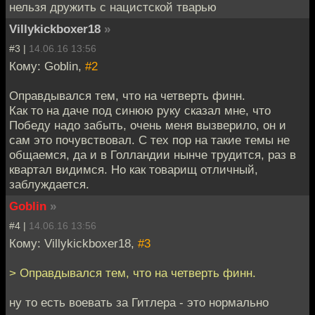
нельзя дружить с нацистской тварью
Villykickboxer18
»
#3 |
14.06.16 13:56
Кому: Goblin,
#2
Оправдывался тем, что на четверть финн.
Как то на даче под синюю руку сказал мне, что
Победу надо забыть, очень меня вызверило, он и
сам это почувствовал. С тех пор на такие темы не
общаемся, да и в Голландии нынче трудится, раз в
квартал видимся. Но как товарищ отличный,
заблуждается.
Goblin
»
#4 |
14.06.16 13:56
Кому: Villykickboxer18,
#3
> Оправдывался тем, что на четверть финн.
ну то есть воевать за Гитлера - это нормально