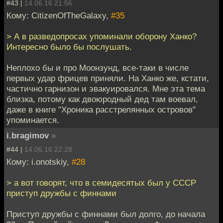
#43 |
14.06.16 21:56
Кому: CitizenOfTheGalaxy,
#35
> А в разведопросах упоминали оборону Ханко?
Интересно было бы послушать.
Неплохо бы и про Моонзунд, все-таки в числе
первых удар фрицев приняли. На Ханко же, кстати,
частично гарнизон и эвакуировался. Мне эта тема
близка, потому как двоюродный дед там воевал,
даже в книге "Хроника расстрелянных островов"
упоминается.
i.bragimov
»
#44 |
14.06.16 22:28
Кому: i.onotskiy,
#28
> а вот говорят, что в семидесятых был у СССР
приступ дружбы с финнами
Приступ дружбы с финнами был долго, до начала