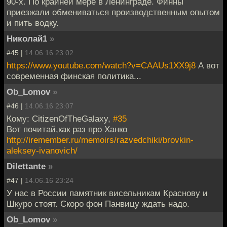
90-х. По крайней мере в Ленинграде. Финны
приезжали обмениваться производственным опытом
и пить водку.
Николай1
»
#45 |
14.06.16 23:02
https://www.youtube.com/watch?v=CAAUs1XX9j8
А вот
современная финская политика...
Ob_Lomov
»
#46 |
14.06.16 23:07
Кому: CitizenOfTheGalaxy,
#35
Вот почитай,как раз про Ханко
http://iremember.ru/memoirs/razvedchiki/brovkin-
aleksey-ivanovich/
Dilettante
»
#47 |
14.06.16 23:24
У нас в России памятник висельникам Краснову и
Шкуро стоят. Скоро фон Панвицу ждать надо.
Ob_Lomov
»