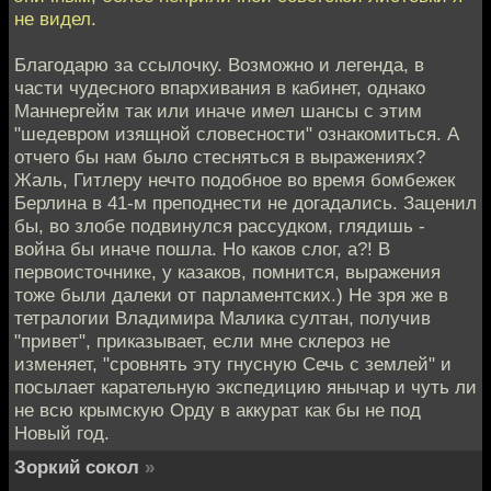
не видел.
Благодарю за ссылочку. Возможно и легенда, в
части чудесного впархивания в кабинет, однако
Маннергейм так или иначе имел шансы с этим
"шедевром изящной словесности" ознакомиться. А
отчего бы нам было стесняться в выражениях?
Жаль, Гитлеру нечто подобное во время бомбежек
Берлина в 41-м преподнести не догадались. Заценил
бы, во злобе подвинулся рассудком, глядишь -
война бы иначе пошла. Но каков слог, а?! В
первоисточнике, у казаков, помнится, выражения
тоже были далеки от парламентских.) Не зря же в
тетралогии Владимира Малика султан, получив
"привет", приказывает, если мне склероз не
изменяет, "сровнять эту гнусную Сечь с землей" и
посылает карательную экспедицию янычар и чуть ли
не всю крымскую Орду в аккурат как бы не под
Новый год.
Зоркий сокол
»