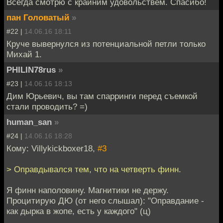
Всегда смотрю с крайним удовольствем. Спасибо!
пан Головатый
»
#22 |
14.06.16 18:11
Круче вывернулся из потенциальной петли только
Михай 1.
PHILIN78rus
»
#23 |
14.06.16 18:13
Дим Юрьевич, вы там спарринги перед съемкой
стали проводить? =)
human_san
»
#24 |
14.06.16 18:28
Кому: Villykickboxer18,
#3
> Оправдывался тем, что на четверть финн.
Я финн наполовину. Магнитики не держу.
Процитирую ДЮ (от него слышал): "Оправдание -
как дырка в жопе, есть у каждого" (ц)