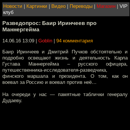
Новости
|
Картинки
|
Видео
|
Переводы
|
Магазин
|
VIP
клуб
Разведопрос: Баир Иринчеев про
Маннергейма
14.06.16 13:09
|
Goblin
|
94 комментария
Баир Иринчеев и Дмитрий Пучков обстоятельно и
подробно освещают жизнь и деятельность Карла
Густава Маннергейма – русского офицера,
путешественника-исследователя-разведчика,
финского маршала и президента. О том, как он
воевал за Россию и воевал против неё…
На очереди у нас — памятные таблички генералу
Дудаеву.