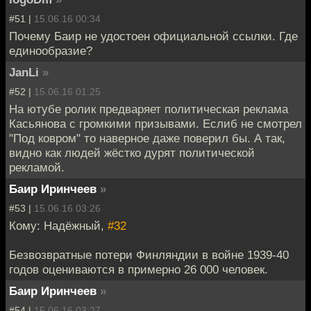
#51 |
15.06.16 00:34
Почему Баир не удостоен официальной ссылки. Где
единообразие?
JanLi
»
#52 |
15.06.16 01:25
На ютубе ролик предваряет политическая реклама
Касьянова с громкими призывами. Еслиб не смотрел
"Под ковром" то наверное даже поверил бы. А так,
видно как людей жёстко дурят политической
рекламой.
Баир Иринчеев
»
#53 |
15.06.16 03:26
Кому: Надёжный,
#32
Безвозвратные потери Финляндии в войне 1939-40
годов оцениваются в примерно 26 000 человек.
Баир Иринчеев
»
#54 |
15.06.16 03:27