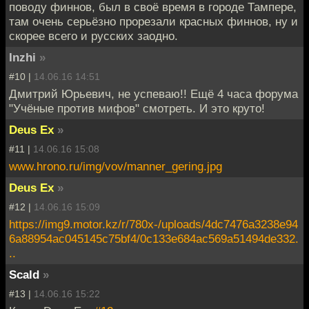
поводу финнов, был в своё время в городе Тампере,
там очень серьёзно прорезали красных финнов, ну и
скорее всего и русских заодно.
Inzhi
»
#10 |
14.06.16 14:51
Дмитрий Юрьевич, не успеваю!! Ещё 4 часа форума
"Учёные против мифов" смотреть. И это круто!
Deus Ex
»
#11 |
14.06.16 15:08
www.hrono.ru/img/vov/manner_gering.jpg
Deus Ex
»
#12 |
14.06.16 15:09
https://img9.motor.kz/r/780x-/uploads/4dc7476a3238e94
6a88954ac045145c75bf4/0c133e684ac569a51494de332.
..
Scald
»
#13 |
14.06.16 15:22