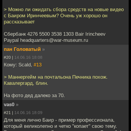
> Можно ли ожидать сбора средств на новые видео
с Баиром Иринчеевым? Очень уж хорошо он
рассказывает
Сбербанк 4276 5500 3538 1303 Bair Irincheev
Paypal headquarters@war-museum.ru
пан Головатый
»
#20 |
14.06.16 18:08
Кому: Scald,
#13
> Маннергейм на почтальона Печника похож.
Кавалергард, блин.
На фото дед далеко за 70.
vas0
»
#21 |
14.06.16 18:09
Для меня лично Баир - пример профессионала,
который великолепно и четко "копает" свою тему.