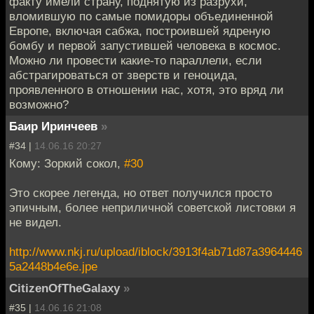
факту имели страну, поднятую из разрухи,
вломившую по самые помидоры объединенной
Европе, включая сабжа, построившей ядреную
бомбу и первой запустившей человека в космос.
Можно ли провести какие-то параллели, если
абстрагироваться от зверств и геноцида,
проявленного в отношении нас, хотя, это вряд ли
возможно?
Баир Иринчеев
»
#34 |
14.06.16 20:27
Кому: Зоркий сокол,
#30
Это скорее легенда, но ответ получился просто
эпичным, более неприличной советской листовки я
не видел.
http://www.nkj.ru/upload/iblock/3913f4ab71d87a3964446
5a2448b4e6e.jpe
CitizenOfTheGalaxy
»
#35 |
14.06.16 21:08