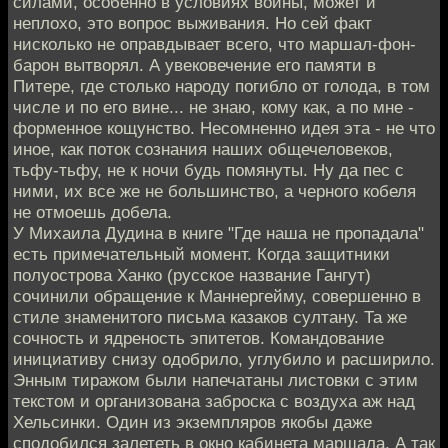
силами, особенно в условиях войны, может и
неплохо, это вопрос выживания. Но сей факт
нисколько не оправдывает всего, что маршал-фон-
барон вытворял. А увековечение его памяти в
Питере, где столько народу погибло от голода, в том
числе и по его вине... не знаю, кому как, а по мне -
форменное кощунство. Несомненно идея эта - не что
иное, как поток сознания наших общечеловеков,
тьфу-тьфу, не к ночи будь помянуты. Ну да пес с
ними, их все же не большинство, а черного кобеля
не отмоешь добела.
У Михаила Дудина в книге "Где наша не пропадала"
есть примечательный момент. Когда защитники
полуострова Ханко (русское название Гангут)
сочинили обращение к Маннергейму, совершенно в
стиле знаменитого письма казаков султану. Та же
сочность и ядреность эпитетов. Командование
инициативу снизу одобрило, углубило и расширило.
Энным тиражом были напечатаны листовки с этим
текстом и организована заброска с воздуха аж над
Хельсинки. Один из экземпляров якобы даже
сподобился залететь в окно кабинета маршала. А так