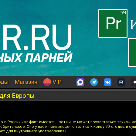
оды
Магазин
VIP
 для Европы
о в России как факт имеется – хотя и не может похвастаться такими 
к британское. Оно у нас и появилось-то только к концу 70-х годов и с
кт для внутреннего употребления».