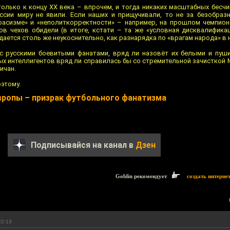
только к концу ХХ века – впрочем, и тогда никаких масштабных бесчи
ссии миру не явили. Если наших и прищучивали, то не за безобраз
расизме» и «неполиткорректности» – например, на прошлом чемпион
в чехов обидели (в итоге, кстати – та же «условная дисквалификац
ается столь же неукоснительно, как разнарядка по «врагам народа» в 
 с русскими боевитыми фанатами, вряд ли назовёт их белыми и пуш
ных интеллигентов вряд ли справилась бы со стремительной зачисткой
ичан.
этому.
Европы – призрак футбольного фанатизма
Подписывайся на канал в
Дзен
Goblin рекомендует
создать интерне
22:13