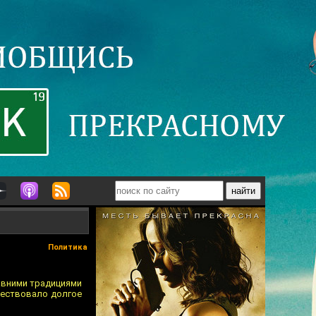
Политика
давними традициями
уществовало долгое