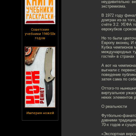
неудивительно: в
экстремизма.
В 1972 году фина
доигран из-за тог
счёте 3:2. УЕФА т
еврокубков сроком
Советские
учебники 1940-50х
Но то были цветоч
годов
Европу вконец. И
Кубка чемпионов 
международных ту
гостей» в странах
А вот на чемпиона
выгнали с первенс
поведение публики
затея сама по себ
Оттого-то нынешня
виртуальное ужас
неких элементов р
О реальности
Империя ножей
Футбольно-фанатск
давними традициям
70-х годов и суще
«Экспортная верси