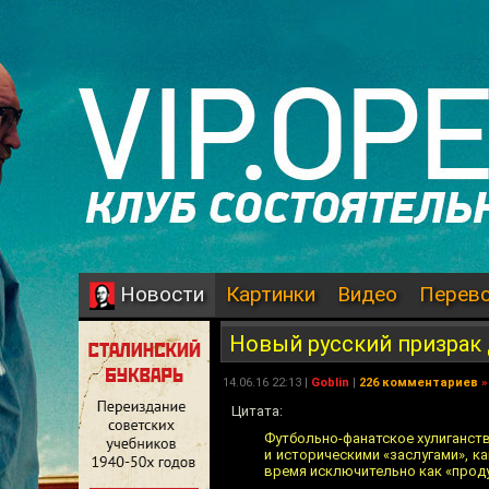
Картинки
Видео
Перев
Новости
Новый русский призрак
14.06.16 22:13 |
Goblin
|
226 комментариев
»
Цитата:
Футбольно-фанатское хулиганств
и историческими «заслугами», ка
время исключительно как «проду