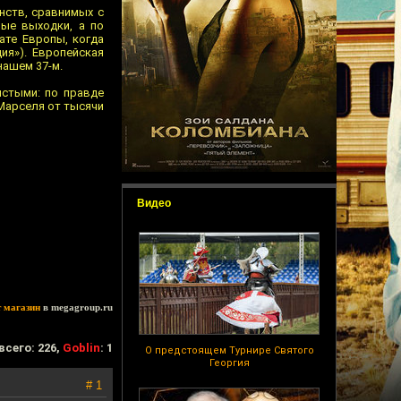
нств, сравнимых с
ные выходки, а по
ате Европы, когда
ия»). Европейская
нашем 37-м.
истыми: по правде
 Марселя от тысячи
Видео
т магазин
в megagroup.ru
всего: 226,
Goblin
: 1
О предстоящем Турнире Святого
Георгия
# 1