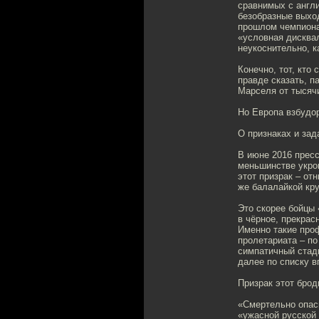
сравнимых с англи
безобразные выход
прошлом чемпионат
«условная дисква
неукоснительно, к
Конечно, тот, кто
правде сказать, п
Марселя от тысяч
Но Европа взбудо
О признаках и зад
В июне 2016 пресс
меньшинстве укро
этот призрак – от
же балалайкой кр
Это скорее бойцы
в чёрное, прекрас
Именно такие про
пролетариата – по
симпатичный стади
далее по списку в
Призрак этот брод
«Смертельно опас
«ужасной русской 