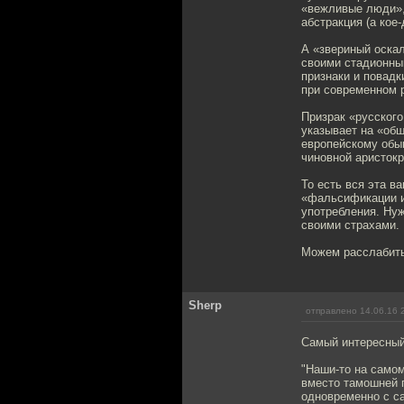
«вежливые люди», 
абстракция (а кое
А «звериный оскал
своими стадионны
признаки и повадк
при современном 
Призрак «русског
указывает на «общ
европейскому обы
чиновной аристокр
То есть вся эта в
«фальсификации ис
употребления. Нуж
своими страхами.
Можем расслабить
Sherp
отправлено 14.06.16 
Самый интересный
"Наши-то на самом
вместо тамошней п
одновременно с с