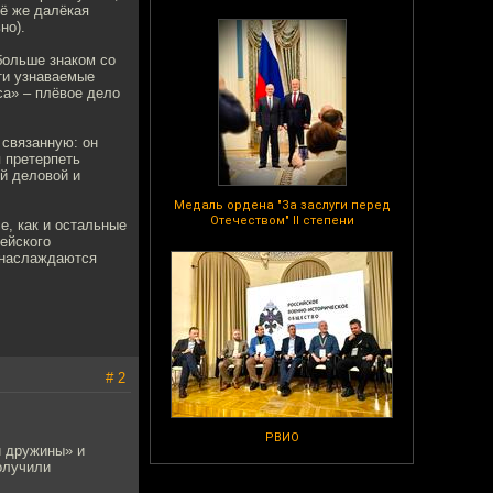
сё же далёкая
но).
больше знаком со
ти узнаваемые
са» – плёвое дело
 связанную: он
 претерпеть
й деловой и
Медаль ордена "За заслуги перед
Отечеством" II степени
се, как и остальные
ейского
и наслаждаются
# 2
РВИО
й дружины» и
получили