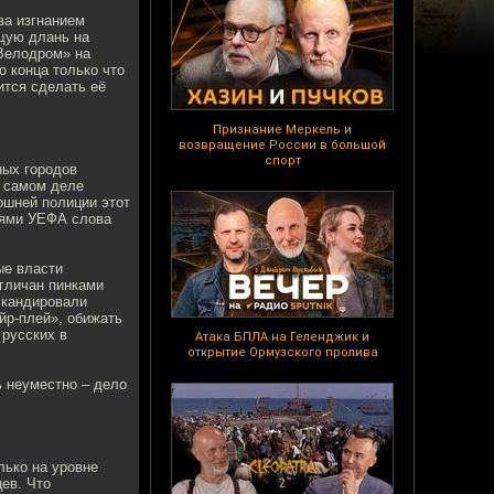
за изгнанием
щую длань на
Велодром» на
 конца только что
ится сделать её
.
Признание Меркель и
возвращение России в большой
спорт
ных городов
а самом деле
ошней полиции этот
циями УЕФА слова
ые власти
гличан пинками
скандировали
йр-плей», обижать
 русских в
Атака БПЛА на Геленджик и
открытие Ормузского пролива
ь неуместно – дело
лько на уровне
ев. Что