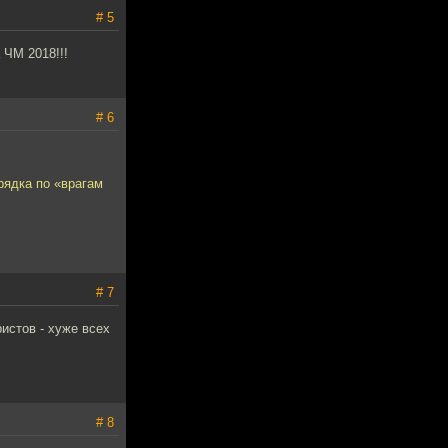
# 5
 ЧМ 2018!!!
# 6
рядка по «врагам
# 7
ристов - хуже всех
# 8