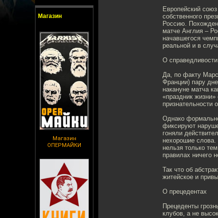
Европейский союз
Магазин
собственного пре
Россию. Похожден
матче Англия – Ро
начавшегося чемп
реальной и в случ
О справедливости
Да, по факту Марс
Франции) пару дне
накануне матча ка
«праздник жизни» 
признательности о
Однако формально
фиксируют наруше
гоняли действител
Магазин
нехорошие слова. 
ОПЕРМАЙКИ
нельзя только тем
правилах ничего н
Так что об абстра
житейское и привы
О прецедентах
Прецеденты грозн
клубов, а не высо