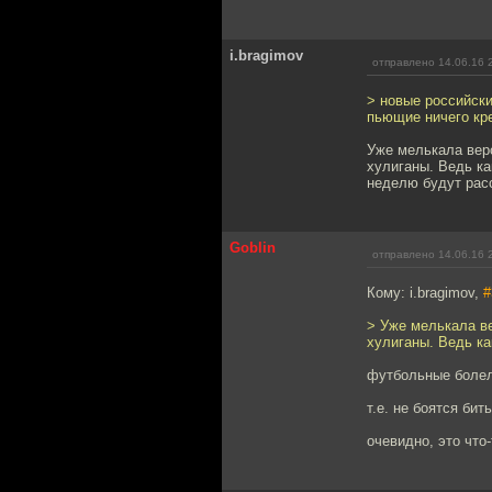
i.bragimov
отправлено 14.06.16 
> новые российски
пьющие ничего кр
Уже мелькала верс
хулиганы. Ведь ка
неделю будут рас
Goblin
отправлено 14.06.16 
Кому: i.bragimov,
#
> Уже мелькала ве
хулиганы. Ведь ка
футбольные болел
т.е. не боятся бит
очевидно, это что