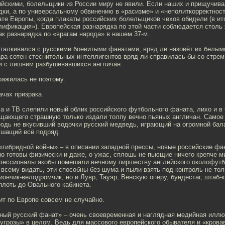
йскими, болельщики из России миру не явили. Если наших и прищучивал
ки, а по универсальному обвинению в «расизме» и «неполиткорректност
е Европы, когда плакаты российских болельщиков чехов обидели (в итог
лификация»). Европейская разнарядка по этой части соблюдается столь
ак разнарядка по «врагам народа» в нашем 37-м.
 сталкивался с русскими боевитыми фанатами, вряд ли назовёт их белым
ара сотен стеснительных интеллигентов вряд ли справилась бы со стрем
и с лишним разбушевавшихся англичан.
ражилась не поэтому.
ачах призрака
а и ТВ слепили новый облик российского футбольного фаната, лихо и в
щающего страшную только издали толпу вечно пьяных англичан. Самое 
нюдь не вкусивший водочки русский медведь, играющий на огромной бала
ушащий всё подряд.
 «гибридной войны» – в описании западной прессы, новые российские ф
но готовы физически и даже, о ужас, сплошь не пьющие ничего крепче 
фессионалы якобы помешали вечному пиршеству английского околофутб
 всему видать, эти способны без шума и пыли взять под контроль не то
ончик-велодромчик, но и Лувр, Тауэр, Венскую оперу, бундестаг, штаб-
плоть до Овального кабинета.
ит по Европе совсем не случайно.
ный русский фанат» – очень своевременная и наглядная медийная иллю
угрозы» в целом. Ведь для массового европейского обывателя и «кровав