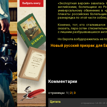
«Экспортная версия» завелась 
английскими, болельщики из Ро
универсальному обвинению в «
плакаты российских болельщико
разнарядка по этой части соблюд
Конечно, тот, кто сталкивался
сказать, пара сотен стеснитель
с лишним разбушевавшихся англ
Но Европа взбудоражилась не по
Новый русский призрак для 
Комментарии
cтраницы: 1 |
2
|
3
Цитата
отправлено 14.06.16 