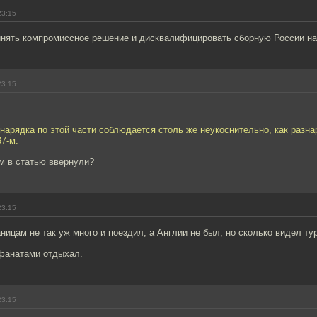
23:15
инять компромиссное решение и дисквалифицировать сборную России на
23:15
нарядка по этой части соблюдается столь же неукоснительно, как разна
7-м.
ем в статью ввернули?
23:15
аницам не так уж много и поездил, а Англии не был, но сколько видел ту
 фанатами отдыхал.
23:15