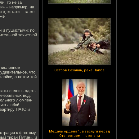
и, то не за
и» – например, на
65
е, кстати – та же
 же
и и пушистыми: по
ительной зачисткой
 численном
Остров Сахалин, река Найба
удивительное, что
лайке, а потом той
анаты сплошь одеты
минеральных вод.
ольного люмпен-
лько любой
квартиру НАТО и
Медаль ордена "За заслуги перед
страция к фантому
Отечеством" II степени
ый тиран Путин», и