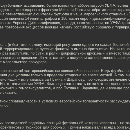
 футбольных ассоциаций, более известный аббревиатурой УЕФА, вслед 
зидента – легендарного француза Мишеля Платини, обратил свою караю
ия отечественных любителей футбола в чаше марсельского стадиона «
ссия оценены 14 июня штрафом в 150 тысяч евро и дисквалификацией до
ионата Европы. Дисквалификация, правда, пока условная, но УЕФА гроз
ае повторения эксцессов вообще изгнать российскую сборную с турнира
ель (и без того, к слову, имеющий репутацию одного из самых беспокой
й терроризировали не русские фанаты, а именно британские. Наши-то н
к раз выступили, по сути, в роли «добровольной дружины» и вместо там
оперативно пресекли. За что, кстати, и получили одновременно с санк
т марсельского прокурора.
 решение об «антироссийских санкциях» обоснованное. Ведь футбольн
ния дисциплины только в пределах стадиона во время матчей. А там ан
ьно наши – вступившись за Путина и Шарапову, про которых англичане 
Но, с точки зрения УЕФА, британцев наказывать не за что: согласно «фе
нокожих и гомосексуалистов, а про Путина и Шарапову, да и вообще про
е сказано.
ктной справедливости в условиях европейской толерантности рассуждат
чное.
ых последствий подобных санкций футбольной истории известны – но то
корейтинговых турниров для сборных. Причём наказывали всегда британц