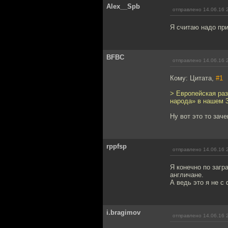
Alex__Spb
отправлено 14.06.16 
Я считаю надо пр
BFBC
отправлено 14.06.16 
Кому: Цитата,
#1
> Европейская раз
народа» в нашем 3
Ну вот это то зач
rppfsp
отправлено 14.06.16 
Я конечно по загр
англичане.
А ведь это я не с
i.bragimov
отправлено 14.06.16 