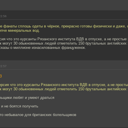
22:56
е фанаты сплошь одеты в чёрное, прекрасно готовы физически и даже, 
епче минеральных вод.
ия что это курсанты Рязанского института ВДВ в отпуске, а не простые
к могут 30 обыкновенных людей отметелить 150 брутальных английских
сказы о миллионе изнасилованных француженок.
22:57
3
рсия что это курсанты Рязанского института ВДВ в отпуске, а не прост
к могут 30 обыкновенных людей отметелить 150 брутальных английских
ьщики любят и умеют драться
ь и не боятся получить
-то небывалое для британских болельщиков