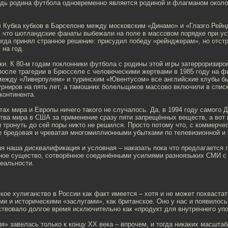
едь родина футбола одновременно является родиной и флагманом окол
л Кубка кубков в Барселоне между московским «Динамо» и «Глазго Рейн
о, что шотландские фанаты выбежали на поле в массовом порядке при 
огда принял странное решение: присудил победу «рейнджерам», но отстр
 на год.
ки. К 80-м годам поклонники футбола с родины этой игры затерроризиро
 после трагедии в Брюсселе с человеческими жертвами в 1985 году на 
между «Ливерпулем» и туринским «Ювентусом» все английские клубы бы
рниров на пять лет, а тамошних болельщиков массово включили в спис
 континента.
тах мира и Европы ничего такого не случалось. Да, в 1994 году самого 
тва мира в США за применение сразу пяти запрещённых веществ, а вот
 тронуть до сей поры никто не решился. Просто потому что, с коммерчес
е бредовая и чреватая многомиллионными убытками по телевизионной и 
я наша дисквалификация и условная – наказать пока что предлагается п
ное существо, сотворённое соединёнными усилиями разноязыких СМИ с
еальности.
ое хулиганство в России как факт имеется – хотя и не может похвастат
и и историческими «заслугами», как британское. Оно у нас и появилось-
ствовало долгое время исключительно как «продукт для внутреннего уп
я» завелась только к концу ХХ века – впрочем, и тогда никаких масшта