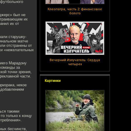
офутбольного
Клеопатра, часть 2: финансовое
болото
джерс» был не
устраивающем их
анил их от
вали старушку-
финальном матче
ли отстранены от
ки «нежелательных
Вечерний Излучатель: Сердца
Диего Марадону
четырех
 команды за
кой точки зрения,
рекламной части.
Картинки
ризрака, некое
 добавлением
ься такими
то только к концу
отребления».
бных бесчинств,