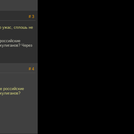
# 3
о ужас, сплошь не
 российские
 хулиганов? Через
# 4
ые российские
 хулиганов?