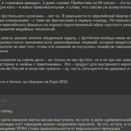
и «танковые армады», и даже «захват Прибалтики за 60 часов» – это в
-для кого – и вовсе привлекательная, к слову, что совсем уж возмутитель
 футбольного хулигана» – вот он. В реальности-то европейский бюргер 
ми отморозками – с теми же британскими в первую очередь. Но перенес
и европейского фанатья на хорошо подготовленный образ «русского ужа
развитии медийных технологий.
о ужаса» решает вполне обыденную задачу, с футболом вообще никак не
еизвестного» виновника всех разнообразных лишений, которые придётся
вателю во имя того, чтобы эти лишения не коснулись гешефтов тамошне
атии.
акханалия на самом деле – не только не про футбол, но и не про нас вов
тории» и «войны с памятниками». Это – продукт для внутреннего европ
на им Россия в качестве «ужаса» – ну, пусть пользуются на здоровье 
ся и болеть за сборную на Евро-2016.
22:46
 абзац:
 деле накануне матча как раз выступили, по сути, в роли «добровольно
олиции этот «праздник жизни» оперативно пресекли. За что, кстати, и 
анкциями УЕФА слова признательности от марсельского прокурора."