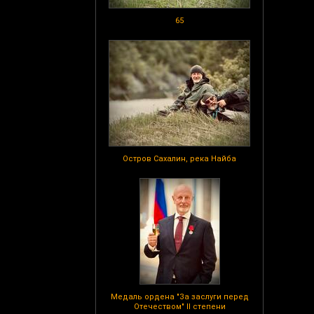
65
Остров Сахалин, река Найба
Медаль ордена "За заслуги перед
Отечеством" II степени