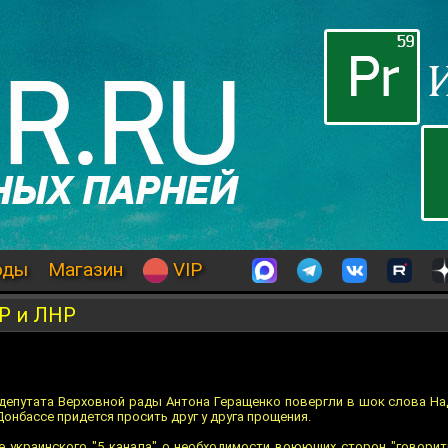
оды
Магазин
VIP
Р и ЛНР
депутата Верховной рады Антона Геращенко повергли в шок слова Н
онбассе придется просить друг у друга прощения.
е украинского "5 канала" о необходимости воюющих сторон "говорить