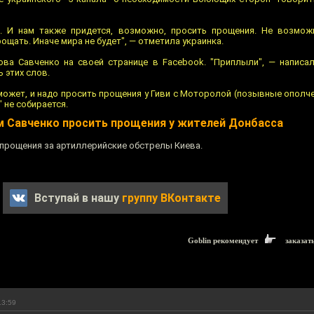
. И нам также придется, возможно, просить прощения. Не возможн
ощать. Иначе мира не будет", — отметила украинка.
ва Савченко на своей странице в Facebook. "Приплыли", — написал
 этих слов.
может, и надо просить прощения у Гиви с Моторолой (позывные ополчен
 не собирается.
 Савченко просить прощения у жителей Донбасса
 прощения за артиллерийские обстрелы Киева.
Вступай в нашу
группу ВКонтакте
Goblin рекомендует
заказат
13:59