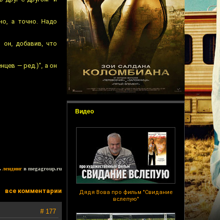
о, а точно. Надо
 он, добавив, что
цев — ред.)", а он
Видео
ь
лендинг
в megagroup.ru
все комментарии
Дядя Вова про фильм "Свидание
вслепую"
# 177