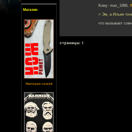
Кому: max_1986,
#
Магазин
> Эм, а Ильин то
что вызывает сом
cтраницы: 1
Империя ножей