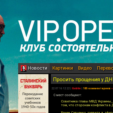
Картинки
Видео
Перев
Новости
Просить прощения у ДН
22.07.16 12:22 |
Goblin
|
185 комментариев
»
С мест сообщают:
Советника главы МВД Украины, 
том, что сторонам конфликта в Д
Ранее Савченко заявила в эфир