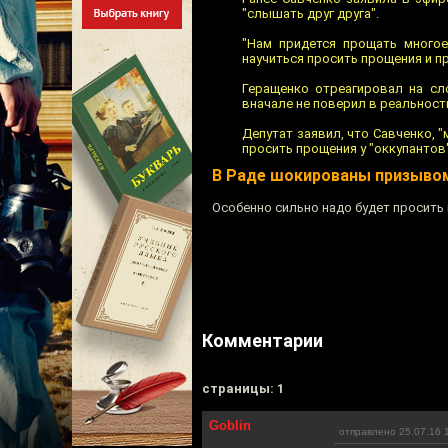
"слышать друг друга".
"Нам придется прощать многое
научиться просить прощения и пр
Геращенко отреагировал на сло
вначале не поверил в реальность
Депутат заявил, что Савченко, "
просить прощения у "оккупантов"
В Раде шокированы призывом
Особенно сильно надо будет просить
Комментарии
cтраницы: 1
Goblin
отправлено 25.07.16 