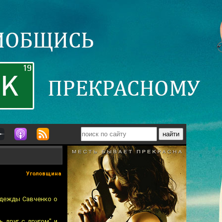
Уголовщина
адежды Савченко о
 друг с другом" и