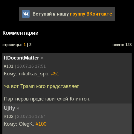
Вступай в нашу
группу ВКонтакте
Комментарии
cтраницы:
1
| 2
всего: 128
ItDoesntMatter
»
#101 |
28.07.16 17:51
Кому: nikolkas_spb,
#51
>а вот Трамп кого представляет
Партнеров представителей Клинтон.
Ujify
»
#102 |
28.07.16 17:54
Кому: OlegK,
#100