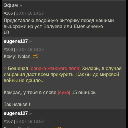
Эфим
»
#105 |
28.07.16 18:29
Представляю подобную риторику перед нашими
выборами из уст Валуева или Емельяненко
60
eugene107
»
#106 |
28.07.16 18:29
Кому: Nolan,
#5
> Бешеная
[собака женского пола]
Хилари, в случае
избрания даст всем прикурить. Как бы до мировой
войны не дошло...
Камрад, у тебя в слове
[сука]
15 ошибок.
Так нельзя !!
eugene107
»
#107 |
28.07.16 18:50