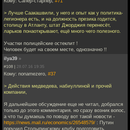
Кому: Сапёр-старпёр,
#71
> Лучше Саакашвили, у него и опыт как у политика-
легионера есть, и на должность презика годится,
столицу в Атланту, штат Джорджия перенесёт,
ларьков понаоткрывают, ещё много чего полезного.
Участки полицейские остеклит !
Человек будет на своем месте, однозначно !!
ilya39
»
#108 |
28.07.16 19:35
Кому: nonamezero,
#37
> Действия медведева, набиуллиной и прочей
компании,
Я дальнейшее обсуждение еще не читал, добрался
только до этого комментария. но сразу возник вопос,
а что ты думаешь по поводу вот такой новости -
https://news.mail.ru/economics/26548579/
: Путин
поручил Столыпинскому клубу подготовить