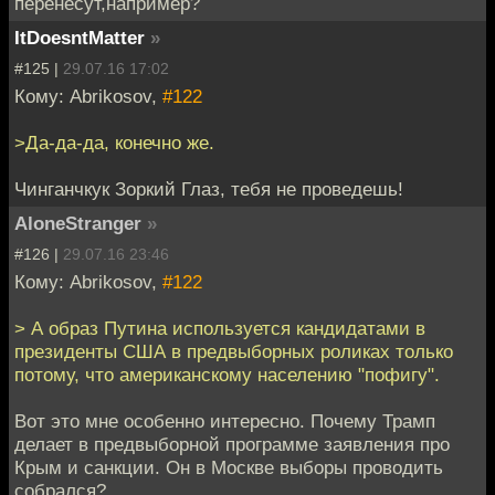
перенесут,например?
ItDoesntMatter
»
#125 |
29.07.16 17:02
Кому: Abrikosov,
#122
>Да-да-да, конечно же.
Чинганчкук Зоркий Глаз, тебя не проведешь!
AloneStranger
»
#126 |
29.07.16 23:46
Кому: Abrikosov,
#122
> А образ Путина используется кандидатами в
президенты США в предвыборных роликах только
потому, что американскому населению "пофигу".
Вот это мне особенно интересно. Почему Трамп
делает в предвыборной программе заявления про
Крым и санкции. Он в Москве выборы проводить
собрался?