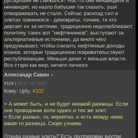
русофобии не снижался? Нас-то они ненавидели и
ненавидят, но назло бабушке так сказать, уши
отмораживать не стали. Сейчас расклад сил в
элитах поменялся - демократы, точнее, те кто
дергает их за ниточки, традиционно недолюбливают
политику таких вот "нефтянников", выступают за
альтернативные источники, да много чего
придумывают, чтобы снизить нефтянные доходы
кланов, которые традиционно покровительствуют
республиканцам. Меньше денег = меньше власти.
Все старо как мир, ничего личного.
Александр Савин
»
#104 |
28.07.16 18:27
Кому: Ujify,
#102
> А может быть, и не будет никакой разницы. Если
они проводники воли одних и тех же элит.
> Если разных, то, вероятно, и есть между ними
какая-то разница. Скоро узнаем.
Откуда разные элиты? Есть группировки внутри