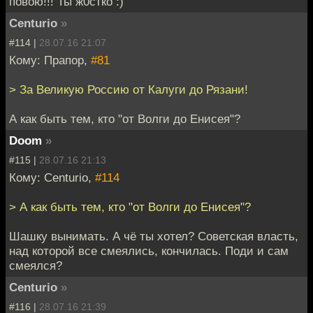
повою!!! Ты ж0стко :)
Centurio
»
#114 |
28.07.16 21:07
Кому: Прапор,
#81
> За Великую Россию от Калуги до Рязани!
А как быть тем, кто "от Волги до Енисея"?
Doom
»
#115 |
28.07.16 21:13
Кому: Centurio,
#114
> А как быть тем, кто "от Волги до Енисея"?
Шашку вынимать. А чё ты хотел? Советская власть,
над которой все смеялись, кончилась. Поди и сам
смеялся?
Centurio
»
#116 |
28.07.16 21:39