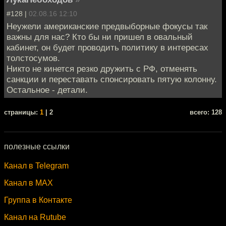
#128 |
02.08.16 12:10
Неужели американские предвыборные фокусы так
важны для нас? Кто бы ни пришел в овальный
кабинет, он будет проводить политику в интересах
толстосумов.
Никто не кинется резко дружить с РФ, отменять
санкции и переставать спонсировать пятую колонну.
Остальное - детали.
cтраницы:
1
| 2
всего: 128
полезные ссылки
Канал в Telegram
Канал в MAX
Группа в Контакте
Канал на Rutube