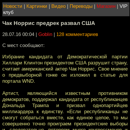
Новости
|
Картинки
|
Видео
|
Переводы
|
Магазин
|
VIP
клуб
Чак Норрис предрек развал США
28.07.16 00:04
|
Goblin
|
128 комментариев
С мест сообщают:
Избрание кандидата от Демократической партии
Хиллари Клинтон президентом США разрушит страну,
считает американский актер Чак Норрис. Свое мнение
о предвыборной гонке он изложил в статье для
портала WND.
Артист, являющийся известным противником
демократов, поддержал кандидата от республиканцев
Дональда Трампа и призвал однопартийцев
миллиардера к единству. «Если республиканцы не
смогут собраться вместе, как единое целое, то мы
совершенно точно проиграем президентские выборы
и, следовательно, потеряем много конгрессменов и