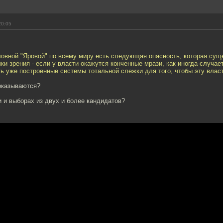
20:05
ловной "Яровой" по всему миру есть следующая опасность, которая сущ
ки зрения - если у власти окажутся конченные мрази, как иногда случает
ь уже построенные системы тотальной слежки для того, чтобы эту влас
 оказываются?
и и выборах из двух и более кандидатов?