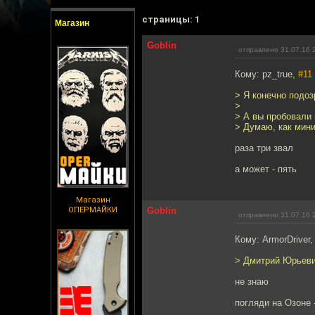
cтраницы: 1
Магазин
Goblin
отправлено 31.07.16 
Кому: pz_true,
#11
> Я конечно подоз
>
> А вы пробовали 
> Думаю, как мин
раза три звал
а может - пять
Магазин
ОПЕРМАЙКИ
Goblin
отправлено 31.07.16 
Кому: ArmorDriver
> Дмитрий Юрьевич
не знаю
погляди на Озоне 