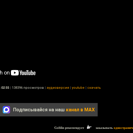
:02:55
|
138396 просмотров
|
аудиоверсия
|
youtube
|
скачать
Подписывайся на наш
канал в MAX
Goblin рекомендует
заказывать
одностранич