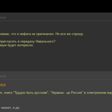
20:04
реваю, что я нефига не оригинален. Но все же спрошу.
пригласить в передачу Навального?
имум будет интересно.
20:05
,
#10
, книги "Трудно быть русским", "Украина - це Россия" в электронном ви
- может, и да