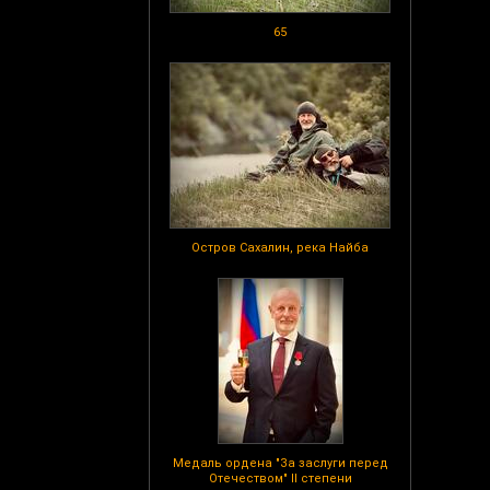
65
Остров Сахалин, река Найба
Медаль ордена "За заслуги перед
Отечеством" II степени