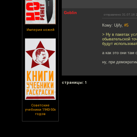
Goblin
отправлено 31.07.16 
Кому: Ujify,
#5
Империя ножей
> Ну в пакетах ус
обывательской точ
будут использоват
а как это они там
ну, при демократи
cтраницы: 1
Советские
учебники 1940-50х
годов