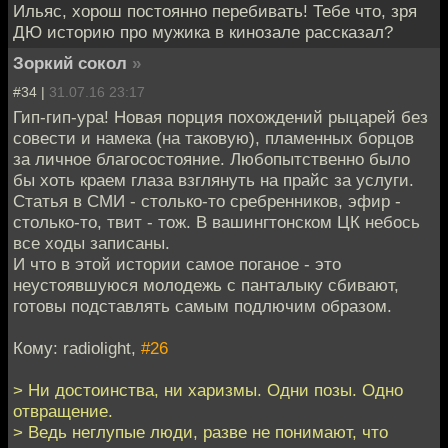
Ильяс, хорош постоянно перебивать! Тебе что, зря
ДЮ историю про мужика в кинозале рассказал?
Зоркий сокол
»
#34 |
31.07.16 23:17
Гип-гип-ура! Новая порция похождений рыцарей без
совести и намека (на таковую), пламенных борцов
за личное благосостояние. Любопытственно было
бы хоть краем глаза взглянуть на прайс за услуги.
Статья в СМИ - столько-то сребренников, эфир -
столько-то, твит - тож. В вашингтонском ЦК небось
все ходы записаны.
И что в этой истории самое поганое - это
неустоявшуюся молодежь с панталыку сбивают,
готовы подставлять самым подлючим образом.
Кому: radiolight,
#26
> Ни достоинства, ни харизмы. Одни позы. Одно
отвращение.
> Ведь неглупые люди, разве не понимают, что