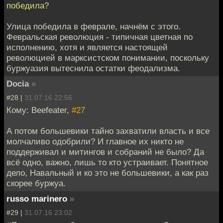
победила?
Улица победила в феврале, начнём с этого.
Февральская революция - типичная цветная по
исполнению, хотя и является настоящей
революцией в марксистском понимании, поскольку
буржуазия вытеснила остатки феодализма.
Docia
»
#28 |
31.07.16 22:56
Кому: Beefeater,
#27
А потом большевики тайно захватили власть и все
молчаливо одобрили? И главное их никто не
поддерживал и митингов и собраний не было? Да
всё одно, важно, лишь то кто устраивает. Понятное
дело, Навальный и ко это не большевики, а как раз
скорее буржуа.
russo marinero
»
#29 |
31.07.16 23:02