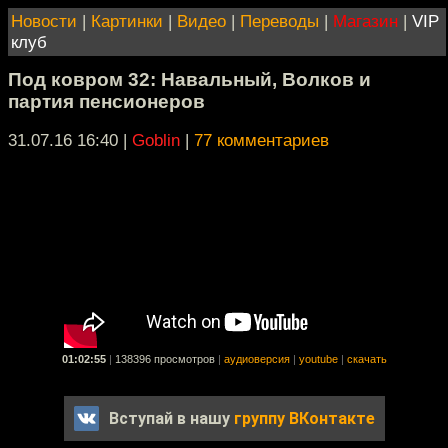
Новости
|
Картинки
|
Видео
|
Переводы
|
Магазин
|
VIP
клуб
Под ковром 32: Навальный, Волков и
партия пенсионеров
31.07.16 16:40
|
Goblin
|
77 комментариев
01:02:55
|
138396 просмотров
|
аудиоверсия
|
youtube
|
скачать
Вступай в нашу
группу ВКонтакте