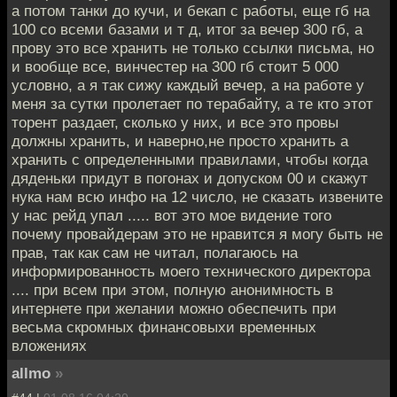
а потом танки до кучи, и бекап с работы, еще гб на
100 со всеми базами и т д, итог за вечер 300 гб, а
прову это все хранить не только ссылки письма, но
и вообще все, винчестер на 300 гб стоит 5 000
условно, а я так сижу каждый вечер, а на работе у
меня за сутки пролетает по терабайту, а те кто этот
торент раздает, сколько у них, и все это провы
должны хранить, и наверно,не просто хранить а
хранить с определенными правилами, чтобы когда
дяденьки придут в погонах и допуском 00 и скажут
нука нам всю инфо на 12 число, не сказать извените
у нас рейд упал ..... вот это мое видение того
почему провайдерам это не нравится я могу быть не
прав, так как сам не читал, полагаюсь на
информированность моего технического директора
.... при всем при этом, полную анонимность в
интернете при желании можно обеспечить при
весьма скромных финансовыхи временных
вложениях
allmo
»