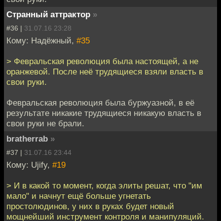
Странный аттрактор
»
#36 |
31.07.16 23:28
Кому: Надёжный,
#35
> Февральская революция была настоящей, а не
оранжевой. После неё трудящиеся взяли власть в
свои руки.
Февральская революция была буржуазной, в её
результате никакие трудящиеся никакую власть в
свои руки не брали.
bratherrab
»
#37 |
31.07.16 23:44
Кому: Ujify,
#19
> И в какой то момент, когда элиты решат, что "им
мало" и начнут ещё больше угнетать
простолюдинов, у них в руках будет новый
мощнейший инструмент контроля и манипуляций.