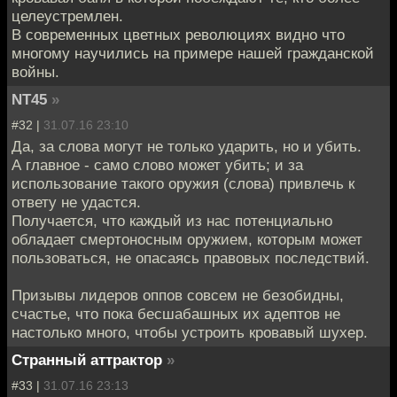
целеустремлен.
В современных цветных революциях видно что
многому научились на примере нашей гражданской
войны.
NT45
»
#32 |
31.07.16 23:10
Да, за слова могут не только ударить, но и убить.
А главное - само слово может убить; и за
использование такого оружия (слова) привлечь к
ответу не удастся.
Получается, что каждый из нас потенциально
обладает смертоносным оружием, которым может
пользоваться, не опасаясь правовых последствий.
Призывы лидеров оппов совсем не безобидны,
счастье, что пока бесшабашных их адептов не
настолько много, чтобы устроить кровавый шухер.
Странный аттрактор
»
#33 |
31.07.16 23:13