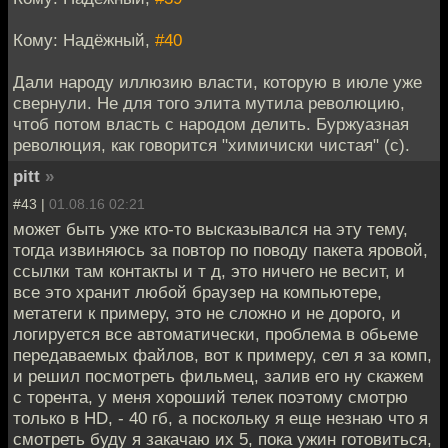
Кому: Надёжный,
#40
Дали народу иллюзию власти, которую в июле уже
свернули. Не для того элита мутила революцию,
чтоб потом власть с народом делить. Буржуазная
революция, как говорится "химичиски чистая" (с).
pitt
»
#43 |
01.08.16 02:21
может быть уже кто-то высказывался на эту тему,
тогда извиняюсь за повтор по поводу пакета яровой,
ссылки там контакты и т д, это ничего не весит, и
все это хранит любой браузер на компьютере,
метатеги к примеру, это не сложно и не дорого, и
логируется все автоматически, проблема в обьеме
передаваемых файлов, вот к примеру, сел я за комп,
и решил посмотреть фильмец, залив его ну скажем
с торента, у меня хороший телек поэтому смотрю
только в HD, - 40 гб, а поскольку я еще незнаю что я
смотреть буду я закачаю их 5, пока ужин готовиться,