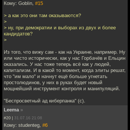
Кому: Goblin,
#15
> а как это они там оказываются?
>
> ну, при демократии и выборах из двух и более
кандидатов?
>
Из того, что вижу сам - как на Украине, например. Ну
или чисто исторически, как у нас Горбачёв и Ельцин
оказались. У нас тоже теперь всё как у людей,
капитализм. И в какой то момент, когда элиты решат,
что "им мало" и начнут ещё больше угнетать
простолюдинов, у них в руках будет новый
мощнейший инструмент контроля и манипуляций.
"Беспросветный ад киберпанка" (с).
Leema
»
#20 |
31.07.16 21:08
Кому: studenteg,
#6