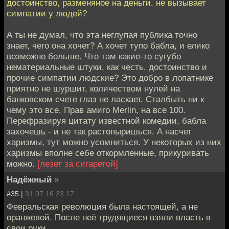
достоинство, разменяное на деньги, не вызывает
симпатии у людей?
А ты не думал, что эта неглупая публика точно
знает, чего она хочет? А хочет тупо бабла, и елико
возможно больше. Что там какие-то сугубо
нематериальные штуки, как честь, достоинство и
прочие симпатии людские? Это добро в лопатнике
приятно не шуршит, количеством нулей на
банковском счете глаз не ласкает. Сталбыть ни к
чему это все. Прав амиго Merlin, на все 100.
Перефразируя цитату известной комедии, бабла
захочешь - и не так растопыришься. А насчет
харизмы, тут можно усомниться. У некоторых из них
харизмы вполне себе откормленные, прикуривать
можно.
[лезет за сигаретой]
Надёжный
»
#35 |
31.07.16 23:17
Февральская революция была настоящей, а не
оранжевой. После неё трудящиеся взяли власть в
свои руки.