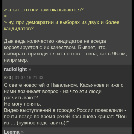
> а как это они там оказываются?
>
> ну, при демократии и выборах из двух и более
кандидатов?
Дык ведь количество кандидатов не всегда
коррелируется с их качеством. Бывает, что,
выбирать приходится из сортов ...овна, как в 96-ом,
например.
radiolight
»
#23 |
31.07.16 21:33
С свете новостей о Навальном, Касьянове и иже с
ними возникает вопрос - на что эти люди
расчитывают?..
Не могу понять.
Видео выступлений в городах России повеселили -
почти везде во время речей Касьянова кричат: "Вон
из ... (нужное подставить)!"
Leema
»