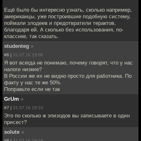
Ещё было бы интересно узнать, сколько например,
американцы, уже построившие подобную систему,
поймали злодеев и предотвратили терактов,
благодаря ей. А сколько без использования, по-
классике, так сказать.
studenteg
»
#6 |
31.07.16 19:06
Я вот всегда не понимаю, почему говорят, что у нас
налоги низкие?
В России же их не видно просто для работника. По
факту у нас те же 50%.
Поправьте если не так
GrUm
»
#7 |
31.07.16 19:10
Это по сколько ж эпизодов вы записываете в один
присест?
solute
»
#8 |
31.07.16 19:19