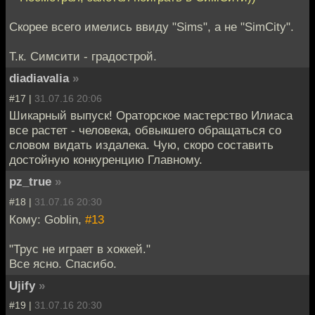
Скорее всего имелись ввиду "Sims", а не "SimCity".
Т.к. Симсити - градострой.
diadiavalia
»
#17 |
31.07.16 20:06
Шикарный выпуск! Ораторское мастерство Илиаса
все растет - человека, обвыкшего обращаться со
словом видать издалека. Чую, скоро составить
достойную конкуренцию Главному.
pz_true
»
#18 |
31.07.16 20:30
Кому: Goblin,
#13
"Трус не играет в хоккей."
Все ясно. Спасибо.
Ujify
»
#19 |
31.07.16 20:30