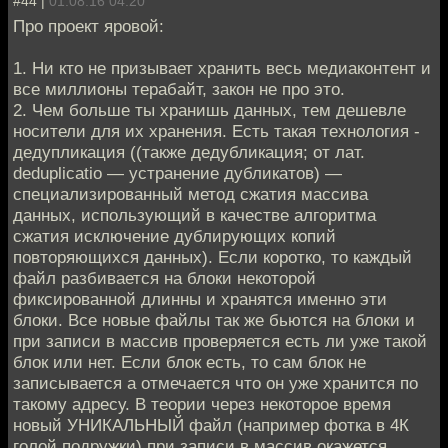
#44 |
01.08.16 04:20
Про проект яровой:
1. Ни кто не призывает хранить весь медиаконтент и
все миллионы терабайт, закон не про это.
2. Чем больше ты хранишь данных, тем дешевле
носители для их хранения. Есть такая технология -
дедупликация ((также дедубликация; от лат.
deduplicatio — устранение дубликатов) —
специализированный метод сжатия массива
данных, использующий в качестве алгоритма
сжатия исключение дублирующих копий
повторяющихся данных). Если коротко, то каждый
файл разбивается на блоки некоторой
фиксированной длинны и хранятся именно эти
блоки. Все новые файлы так же бьются на блоки и
при записи в массив проверяется есть ли уже такой
блок или нет. Если блок есть, то сам блок не
записывается а отмечается что он уже хранится по
такому адресу. В теории через некоторое время
новый УНИКАЛЬНЫЙ файл (например фотка в 4К
голой подружки) при записи в массив окажется