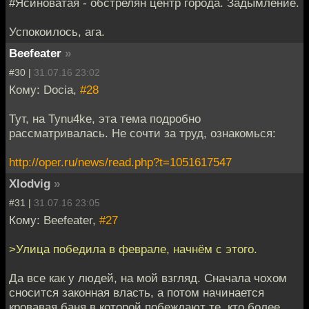
#Ясиноватая - обстрелян центр города. Задымление.
Успокоилось, ага.
Beefeater
»
#30 |
31.07.16 23:02
Кому: Docia,
#28
Тут, на Tynu4ke, эта тема подробно
рассматривалась. Не сочти за труд, ознакомься:
http://oper.ru/news/read.php?t=1051617547
Xlodvig
»
#31 |
31.07.16 23:05
Кому: Beefeater,
#27
>Улица победила в феврале, начнём с этого.
Да все как у людей, на мой взгляд. Сначала чохом
сносится законная власть, а потом начинается
кровавая баня в которой побеждают те, кто более