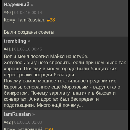
Надёжный
»
#40 |
01.08.16 00:14
Кому: IamRussian,
#38
Были созданы советы
trembling
»
#41 |
01.08.16 00:45
Вот и меня посетил Майкл на ютубе.
Хотелось бы у него спросить, если при нем было так
хорошо. Почему в моём городе были бандитских
перестрелки посреди бела дня.
Почему самое мощное текстильное предприятие
Европы, основанное ещё Морозовым - вдруг стало
банкротом. Почему зарплату платили в баксах и
конвертах. А на дорогах был беспредел и
подставщики. Много ещё почему...
IamRussian
»
#42 |
01.08.16 01:00
Кому: Надёжный,
#39