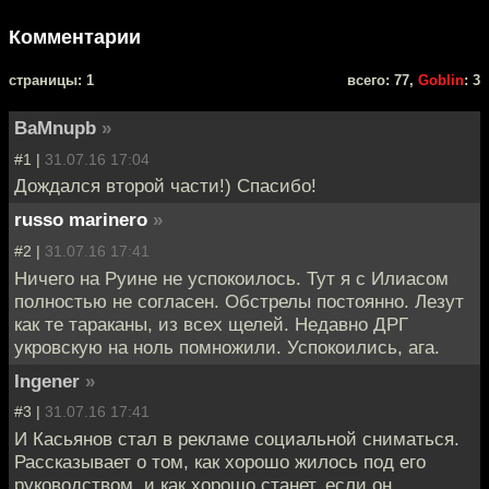
Комментарии
cтраницы: 1
всего: 77,
Goblin
: 3
BaMnupb
»
#1 |
31.07.16 17:04
Дождался второй части!) Спасибо!
russo marinero
»
#2 |
31.07.16 17:41
Ничего на Руине не успокоилось. Тут я с Илиасом
полностью не согласен. Обстрелы постоянно. Лезут
как те тараканы, из всех щелей. Недавно ДРГ
укровскую на ноль помножили. Успокоились, ага.
Ingener
»
#3 |
31.07.16 17:41
И Касьянов стал в рекламе социальной сниматься.
Рассказывает о том, как хорошо жилось под его
руководством, и как хорошо станет, если он