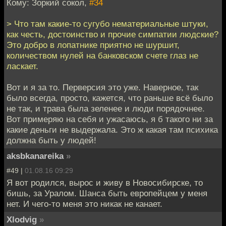
Кому: Зоркий сокол,
#34
> Что там какие-то сугубо нематериальные штуки,
как честь, достоинство и прочие симпатии людские?
Это добро в лопатнике приятно не шуршит,
количеством нулей на банковском счете глаз не
ласкает.
Вот и я за то. Перверсия это уже. Наверное, так
было всегда, просто, кажется, что раньше всё было
не так, и трава была зеленее и люди порядочнее.
Вот примеряю на себя и ужасаюсь, я б такого ни за
какие деньги не выдержала. Это ж какая там психика
должна быть у людей!
aksbkanareika
»
#49 |
01.08.16 09:29
Я вот родился, вырос и живу в Новосибирске, то
бишь, за Уралом. Шанса быть европейцем у меня
нет. И чего-то меня это никак не канает.
Xlodvig
»