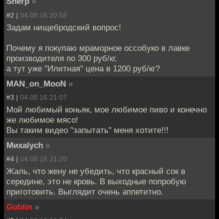
Sherp
»
#2 |
04.08.16 20:58
Задам нищебродский вопрос!
Почему я покупаю мраморное оссобуко в лавке
производителя по 300 руб/кг,
а тут уже "Илитная" цена в 1200 руб/кг?
MAN_on_MooN
»
#3 |
04.08.16 21:07
Мой любимый коньяк, мое любимое пиво и конечно
же любимое мясо!
Вы таким видео "запытать" меня хотите!!!
Миxalych
»
#4 |
04.08.16 21:20
Жаль, что жену не убедить, что красный сок в
середине, это не кровь. В выходные попробую
приготовить. Выглядит очень аппетитно.
Goblin
»