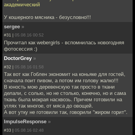
академический
У кошерного мясника - безусловно!!!
sergee
»
#31 |
05.08.16 00:52
Прочитал как webergirls - вспомнилась новогодняя
фотосессия :)
DoctorGrey
»
#32 |
05.08.16 01:58
Так вот как Гоблен экономит на коньяке для гостей,
сначала поит пивом, а потом им голову жалко!!!
В юность мою деревенскую так просто в ткани
делали, с солью, но не столько, конечно, но и сама
ткань была мокрая насквозь. Причем готовили на
углях так многое, от мяса до овощей.
А вот утку не готовили так, говорили "жиром горит".
ImpulseResponse
»
#33 |
05.08.16 02:48