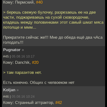
Кому: Пермский,
#40
> берешь свежую булочку, разрезаешь ее на две
части, поджариваешь на сухой сковородочке,
кладешь между половинками этот самый шмат мяса
потолще и ммм...
Прекратите сейчас же!!! Мне до обеда ещё два чАса
голодать!!!
Pugnator
»
#45 |
05.08.16 10:17
Кому: Danchik,
#20
> там паразитов нет.
Есть конечно. Общих с челвоеком нет
Koljan
»
#46 |
05.08.16 10:24
Кому: Странный аттрактор,
#42