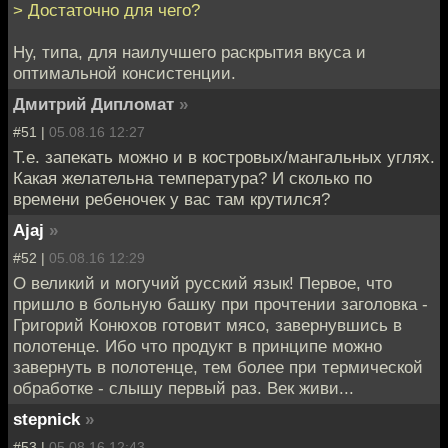
> Достаточно для чего?
Ну, типа, для наилучшего раскрытия вкуса и
оптимальной консистенции.
Дмитрий Дипломат
»
#51 |
05.08.16 12:27
Т.е. запекать можно и в костровых/мангальных углях.
Какая желательна температура? И сколько по
времени ребеночек у вас там крутился?
Ajaj
»
#52 |
05.08.16 12:29
О великий и могучий русский язык! Первое, что
пришло в больную башку при прочтении заголовка -
Григорий Конюхов готовит мясо, завернувшись в
полотенце. Ибо что продукт в принципе можно
завернуть в полотенце, тем более при термической
обработке - слышу первый раз. Век живи...
stepnick
»
#53 |
05.08.16 12:43