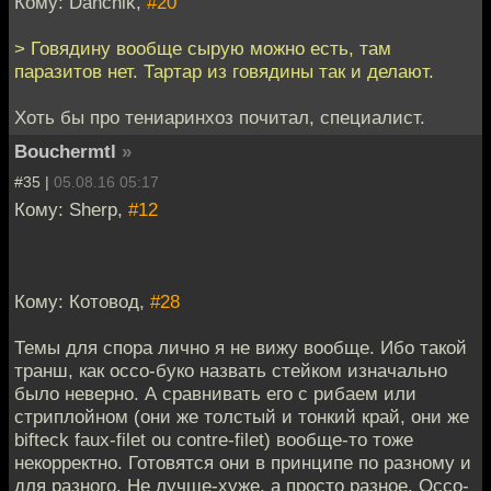
Кому: Danchik,
#20
> Говядину вообще сырую можно есть, там
паразитов нет. Тартар из говядины так и делают.
Хоть бы про тениаринхоз почитал, специалист.
Bouchermtl
»
#35 |
05.08.16 05:17
Кому: Sherp,
#12
Кому: Котовод,
#28
Темы для спора лично я не вижу вообще. Ибо такой
транш, как оссо-буко назвать стейком изначально
было неверно. А сравнивать его с рибаем или
стриплойном (они же толстый и тонкий край, они же
bifteck faux-filet ou contre-filet) вообще-то тоже
некорректно. Готовятся они в принципе по разному и
для разного. Не лучше-хуже, а просто разное. Оссо-