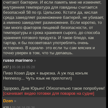
считают бактерии. И если память мне не изменяет,
внутренняя температура для говядины считается
безопасной 58 по гр. Цельсию. Кстати да, кислая
среда замедляет размножение бактерий, не убивает,
а именно замедляет размножение. Если коротко, то
там много факторов пищевой безопасности, от
температуры и срока хранения сырого, до способа
хранения готового продукта. И такое блюдо, как
тартар, я бы посоветовал употреблять очень
осторожно. В идеале- это если ты сам мясник и
точно уверен в том, что ты делаешь.
russo marinero
»
#37 |
05.08.16 05:28
Пиво Козел Дарк + вырезка. А уж под конъяк
Hennessy... Чуть язык не проглотил)
Здорово, Дим Юрьич! Обязательно такое попробуем!
[скачивает видео готовки для поваров на судне]
Dzen
»
#38 |
05.08.16 05:36