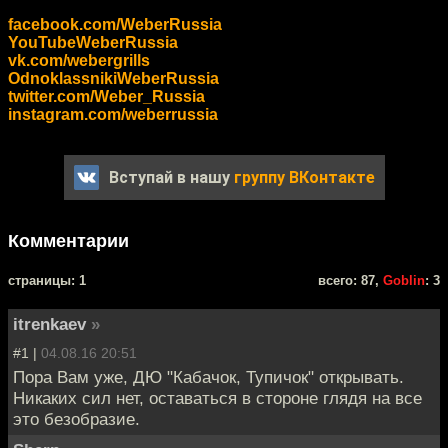
facebook.com/WeberRussia
YouTubeWeberRussia
vk.com/webergrills
OdnoklassnikiWeberRussia
twitter.com/Weber_Russia
instagram.com/weberrussia
Вступай в нашу
группу ВКонтакте
Комментарии
cтраницы: 1
всего: 87,
Goblin
: 3
itrenkaev
»
#1 |
04.08.16 20:51
Пора Вам уже, ДЮ "Кабачок, Тупичок" открывать.
Никаких сил нет, оставаться в стороне глядя на все
это безобразие.