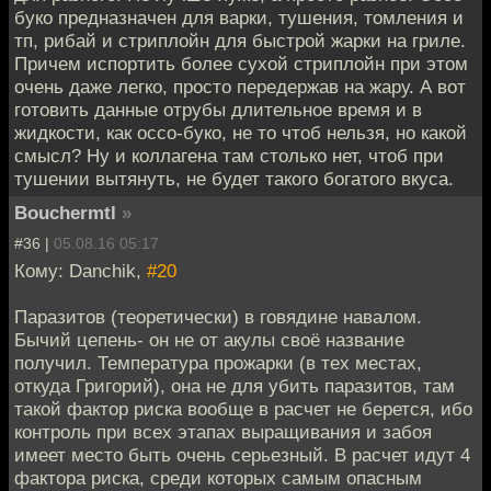
буко предназначен для варки, тушения, томления и
тп, рибай и стриплойн для быстрой жарки на гриле.
Причем испортить более сухой стриплойн при этом
очень даже легко, просто передержав на жару. А вот
готовить данные отрубы длительное время и в
жидкости, как оссо-буко, не то чтоб нельзя, но какой
смысл? Ну и коллагена там столько нет, чтоб при
тушении вытянуть, не будет такого богатого вкуса.
Bouchermtl
»
#36 |
05.08.16 05:17
Кому: Danchik,
#20
Паразитов (теоретически) в говядине навалом.
Бычий цепень- он не от акулы своё название
получил. Температура прожарки (в тех местах,
откуда Григорий), она не для убить паразитов, там
такой фактор риска вообще в расчет не берется, ибо
контроль при всех этапах выращивания и забоя
имеет место быть очень серьезный. В расчет идут 4
фактора риска, среди которых самым опасным