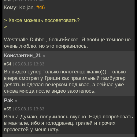
Кому: Koljan,
#46
> Какое можешь посоветовать?
>
Westmalle Dubbel, бельгийское. Я вообще тёмное не
очень люблю, но это понравилось.
Константин_21
»
#54 |
05.08.16 13:33
Во видео супер только полотенце жалко))). Только
вчера смотрел у Гриши как правильный гамбургер
делать и сделал вечерком под квас, а сейчас уже
снова мясца после видео захотелось.
Pak
»
#55 |
05.08.16 13:33
Вещь! Думаю, получилось вкусно. Надо попробовать
в мангале, ибо я голодранец, грилей и прочих
прелестей у меня нету.