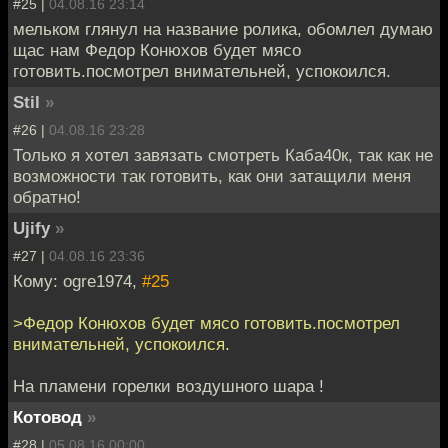
#25 |
04.08.16 23:14
мельком глянул на название ролика, обомлел думаю
щас нам Федор Конюхов будет мясо
готовить.посмотрел внимательней, успокоился.
Stil
»
#26 |
04.08.16 23:28
Только я хотел завязать смотреть Каба40к, так как не
возможности так готовить, как они затащили меня
обратно!
Ujify
»
#27 |
04.08.16 23:36
Кому: ogre1974,
#25
>Федор Конюхов будет мясо готовить.посмотрел
внимательней, успокоился.
На пламени горелки воздушного шара !
Котовод
»
#28 |
05.08.16 00:00