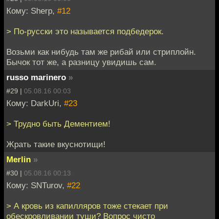
Кому: Sherp,
#12
> По-русски это называется подбедерок.
Возьми как нибудь там же рибай или стриплойн.
Бычок тот же, а разницу увидишь сам.
russo marinero
»
#29 |
05.08.16 00:03
Кому: DarkUri,
#23
> Трудно быть Дементием!
Жрать такие вкуснотищи!
Merlin
»
#30 |
05.08.16 00:13
Кому: SNTurov,
#22
> А кровь из капилляров тоже стекает при
обескровливании туши? Вопрос чисто