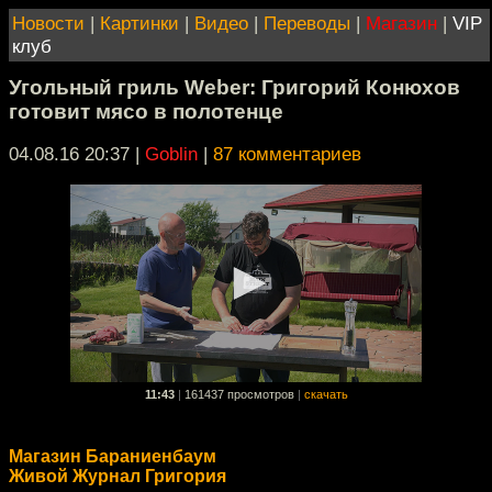
Новости
|
Картинки
|
Видео
|
Переводы
|
Магазин
|
VIP
клуб
Угольный гриль Weber: Григорий Конюхов
готовит мясо в полотенце
04.08.16 20:37
|
Goblin
|
87 комментариев
11:43
|
161437 просмотров
|
скачать
Магазин Бараниенбаум
Живой Журнал Григория