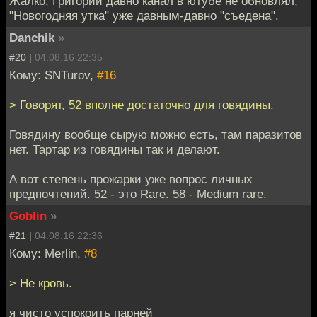
Жалко, Григорий давно канал в ютубе не обновлял,
"Новогодняя утка" уже давным-давно "съедена".
Danchik
»
#20 |
04.08.16 22:35
Кому: SNTurov,
#16
> Говорят, 52 вполне достаточно для говядины.
Говядину вообще сырую можно есть, там паразитов
нет. Тартар из говядины так и делают.
А вот степень прожарки уже вопрос личных
предпочтений. 52 - это Rare. 58 - Medium rare.
Goblin
»
#21 |
04.08.16 22:36
Кому: Merlin,
#8
> Не кровь.
я чисто успокоить парней