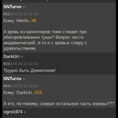
SNTurov
»
#22 |
04.08.16 22:46
Кому: Merlin,
#8
А кровь из капилляров тоже стекает при
обескровливании туши? Вопрос чисто
академический, я-то и с кровью сожру с
удовольствием.
DarkUri
»
#23 |
04.08.16 22:53
Трудно быть Дементием!
SNTurov
»
#24 |
04.08.16 23:01
Кому: DarkUri,
#23
А кто, по-твоему, сожрал остальную часть коровы???
ogre1974
»