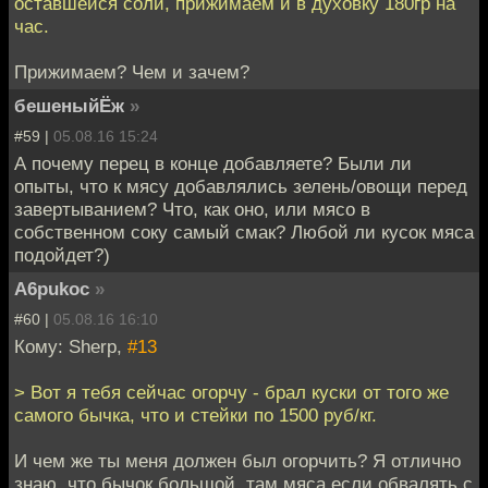
оставшейся соли, прижимаем и в духовку 180гр на
час.
Прижимаем? Чем и зачем?
бешеныйЁж
»
#59 |
05.08.16 15:24
А почему перец в конце добавляете? Были ли
опыты, что к мясу добавлялись зелень/овощи перед
завертыванием? Что, как оно, или мясо в
собственном соку самый смак? Любой ли кусок мяса
подойдет?)
A6pukoc
»
#60 |
05.08.16 16:10
Кому: Sherp,
#13
> Вот я тебя сейчас огорчу - брал куски от того же
самого бычка, что и стейки по 1500 руб/кг.
И чем же ты меня должен был огорчить? Я отлично
знаю, что бычок большой, там мяса если обвалять с