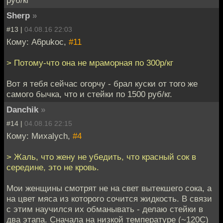
руб/кг
Sherp
»
#13 |
04.08.16 22:03
Кому: A6pukoc,
#11
> Потому-что она не мраморная по 300р/кг
Вот я тебя сейчас огорчу - брал куски от того же
самого бычка, что и стейки по 1500 руб/кг.
Danchik
»
#14 |
04.08.16 22:15
Кому: Миxalych,
#4
> Жаль, что жену не убедить, что красный сок в
середине, это не кровь.
Мои женщины смотрят не на свет вытекшего сока, а
на цвет мяса из которого сочится жидкость. В связи
с этим научился их обманывать - делаю стейки в
два этапа. Сначала на низкой температуре (~120C)