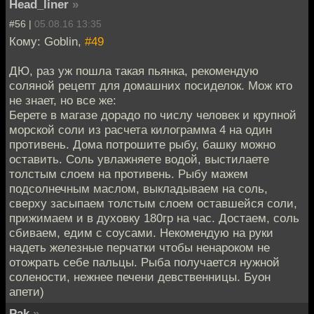
Head_liner
»
#56 |
05.08.16 13:35
Кому: Goblin,
#49
ДЮ, раз уж пошла такая пьянка, рекомендую
соляной рецепт для домашних посиделок. Мож кто
не знает, но все же:
Берете в магазе дорадо по числу человек и крупной
морской соли из расчета килограмма 4 на один
противень. Дома потрошите рыбу, башку можно
оставить. Соль увлажняете водой, выстилаете
толстым слоем на противень. Рыбу мажем
подсолнечным маслом, выкладываем на соль,
сверху засыпаем толстым слоем оставшейся соли,
прижимаем и в духовку 180гр на час. Достаем, соль
сбиваем, едим с соусами. Некомендую на руки
надеть железные перчатки чтобы ненароком не
отожрать себе пальцы. Рыба получается нужной
солености, нежнее печени девственницы. Буон
апети)
Pak
»