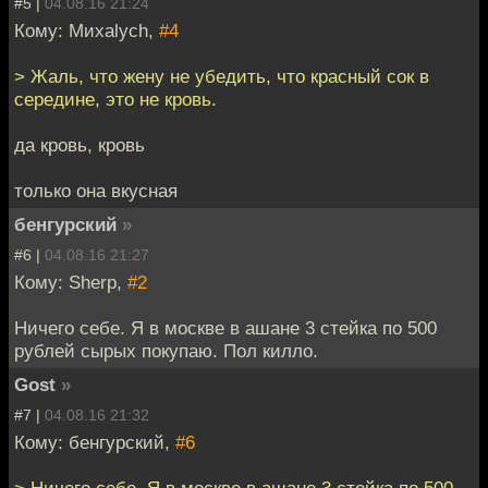
#5 |
04.08.16 21:24
Кому: Миxalych,
#4
> Жаль, что жену не убедить, что красный сок в
середине, это не кровь.
да кровь, кровь
только она вкусная
бенгурский
»
#6 |
04.08.16 21:27
Кому: Sherp,
#2
Ничего себе. Я в москве в ашане 3 стейка по 500
рублей сырых покупаю. Пол килло.
Gost
»
#7 |
04.08.16 21:32
Кому: бенгурский,
#6
> Ничего себе. Я в москве в ашане 3 стейка по 500