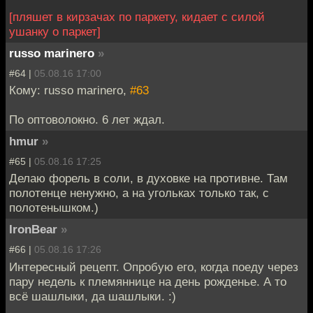
[пляшет в кирзачах по паркету, кидает с силой
ушанку о паркет]
russo marinero
»
#64 |
05.08.16 17:00
Кому: russo marinero,
#63
По оптоволокно. 6 лет ждал.
hmur
»
#65 |
05.08.16 17:25
Делаю форель в соли, в духовке на противне. Там
полотенце ненужно, а на угольках только так, с
полотенышком.)
IronBear
»
#66 |
05.08.16 17:26
Интересный рецепт. Опробую его, когда поеду через
пару недель к племяннице на день рожденье. А то
всё шашлыки, да шашлыки. :)