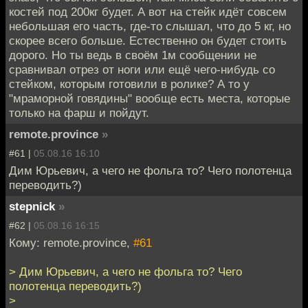
костей под 200кг будет. А вот на стейк идёт совсем
небольшая его часть, где-то слышал, что до 5 кг, но
скорее всего больше. Естественно он будет стоить
дорого. Но ты ведь в своём 1м сообщении не
сравнивал отрез от ноги или ещё чего-нибудь со
стейком, которым готовили в ролике? А то у
"мраморной говядины" вообще есть места, которые
только на фарш и пойдут.
remote.province
»
#61 |
05.08.16 16:10
Дим Юрьевич, а чего не фольга то? Чего полотенца
переводить?)
stepnick
»
#62 |
05.08.16 16:15
Кому: remote.province,
#61
> Дим Юрьевич, а чего не фольга то? Чего
полотенца переводить?)
>