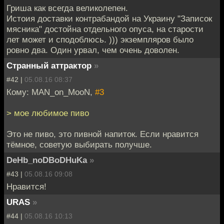
Гриша как всегда великолепен.
Истоия доставки контрабандой на Украину "Записок
мясника" достойна отдельного опуса, на старости
лет может и сподоблюсь. ))) экземпляров было
ровно два. Один урвал, чем очень доволен.
Странный аттрактор
»
#42 |
05.08.16 08:37
Кому: MAN_on_MooN,
#3
> мое любимое пиво
Это не пиво, это пивной напиток. Если нравится
тёмное, советую выбирать получше.
DeHb_noDBoDHuKa
»
#43 |
05.08.16 09:08
Нравится!
URAS
»
#44 |
05.08.16 10:13