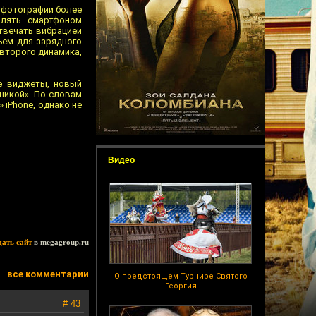
 фотографии более
влять смартфоном
твечать вибрацией
ъем для зарядного
второго динамика,
ые виджеты, новый
никой». По словам
 iPhone, однако не
Видео
дать сайт
в megagroup.ru
все комментарии
О предстоящем Турнире Святого
Георгия
# 43