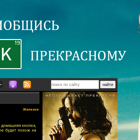
Железки
 домашняя кнопка,
ne будет похож на