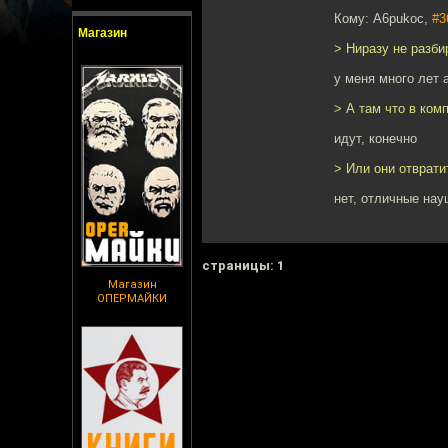
Кому: A6pukoc,
#3
Магазин
> Ниразу не разби
у меня много лет 
> А там что в ком
идут, конечно
> Или они отврати
нет, отличные нау
cтраницы: 1
Магазин
ОПЕРМАЙКИ