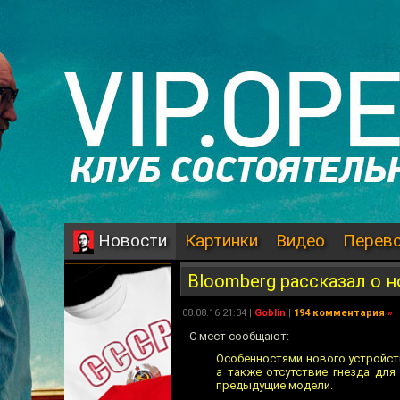
Картинки
Видео
Перев
Новости
Bloomberg рассказал о н
08.08.16 21:34 |
Goblin
|
194 комментария
»
С мест сообщают:
Особенностями нового устройст
а также отсутствие гнезда для
предыдущие модели.