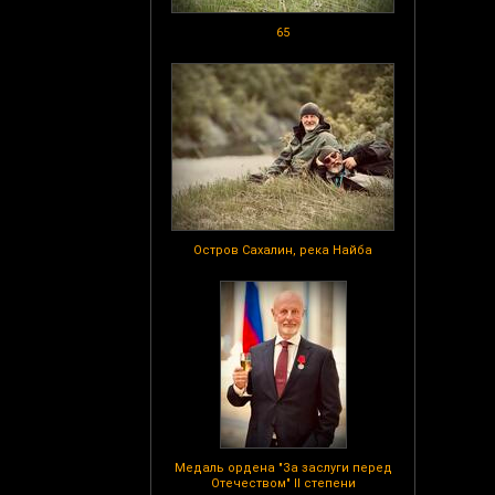
65
Остров Сахалин, река Найба
Медаль ордена "За заслуги перед
Отечеством" II степени