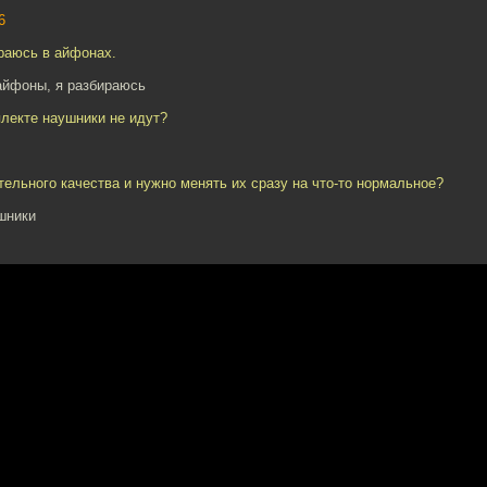
6
раюсь в айфонах.
айфоны, я разбираюсь
плекте наушники не идут?
тельного качества и нужно менять их сразу на что-то нормальное?
шники