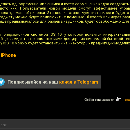
делать одновременно два снимка и путем совмещения кадра создавать
 источник. Пользователи новой модели смогут эффективнее упра
ала «домашней» кнопки. Эта кнопка станет чувствительнее и будет о
 гаджету можно будет подключить с помощью Bluetooth или через раз
ньше предназначалось для разъема наушников, будет освобождено для 
т операционной системой iOS 10, у которой появятся интерактивн
бщениями, а также приложениями для управления «умной бытовой тех
у iOS 10 можно будет установить и на «некоторых предыдущих моделях»
 iPhone
Подписывайся на наш
канал в Telegram
Goblin рекомендует
соз
23:37