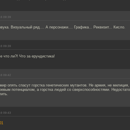
16 09:39
вука. Визуальный ряд.... А персонажи.... Графика... Реквизит... Кисло.
16 09:39
se что ли?! Что за ерундистика!
16 09:42
мир опять спасут горстка генетических мутантов. Не армия, не милиция, 
боевым потенциалом, а горстка людей со сверхспособностями. Недостато
лить.
16 09:43
01