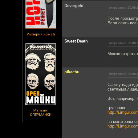
Devergeld
отправлено 25.08.
После просмотр
Если опять все
Империя ножей
Sweet Death
отправлено 25.08.
Можно открывать
pikachu
отправлено 25.08.
Сарику надо ид
светлыми лицам
Вот, например, 
групповое
Магазин
http://i.imgur.
ОПЕРМАЙКИ
на мегатранспор
http://i.imgur.