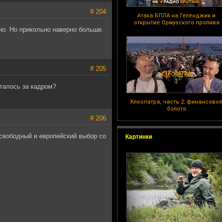
# 204
Атака БПЛА на Геленджик и
открытие Ормузского пролива
но. Но прикольно наверно больше.
# 205
сталось за кадром?
Клеопатра, часть 2: финансово
болото
# 206
 свободный и европейский выбор со
Картинки