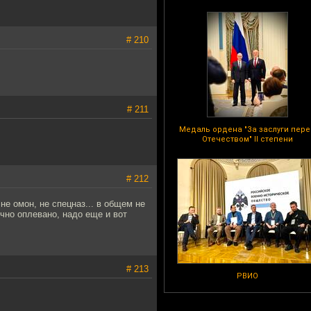
# 210
# 211
Медаль ордена "За заслуги пер
Отечеством" II степени
# 212
не омон, не спецназ... в общем не
чно оплевано, надо еще и вот
# 213
РВИО