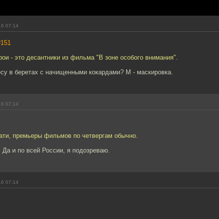
16 07:14
#151
ои - это десантники из фильма "В зоне особого внимания".
су в беретах с начищенными кокардами? М - маскировка.
16 07:14
тати, премьеры фильмов по четвергам обычно.
 Да и по всей России, я подозреваю.
16 07:14