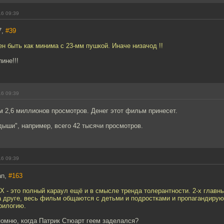
16 09:39
7,
#39
н быть как минима с 23-мм пушкой. Иначе низачод !!
ине!!!
16 09:39
м 2,6 миллионов просмотров. Денег этот фильм принесет.
дыши", например, всего 42 тысячи просмотров.
16 09:39
an,
#163
Х - это полный караул ещё и в смысле тренда толерантности. 2-х главн
а друге, весь фильм общаются с детьми и подростками и пропагандирую
рилогию.
помню, когда Патрик Стюарт геем заделался?