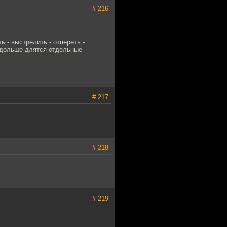
# 216
 - выстрелить - отпереть -
м дольше длятся отдельные
# 217
# 218
# 219