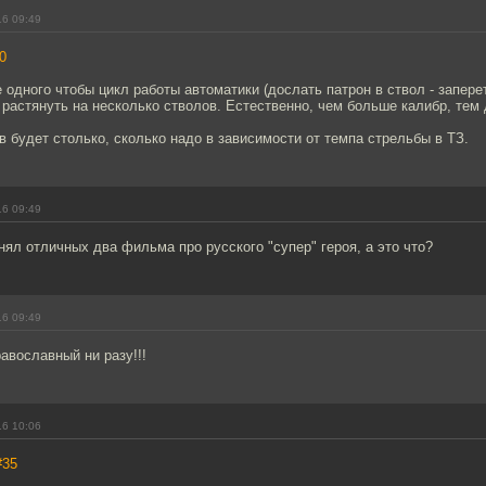
16 09:49
0
одного чтобы цикл работы автоматики (дослать патрон в ствол - запереть
) растянуть на несколько стволов. Естественно, чем больше калибр, те
 будет столько, сколько надо в зависимости от темпа стрельбы в ТЗ.
16 09:49
ял отличных два фильма про русского "супер" героя, а это что?
16 09:49
авославный ни разу!!!
16 10:06
#35