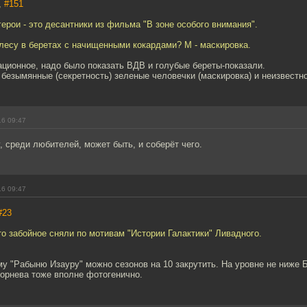
,
#151
ерои - это десантники из фильма "В зоне особого внимания".
лесу в беретах с начищенными кокардами? М - маскировка.
ационное, надо было показать ВДВ и голубые береты-показали.
 безымянные (секретность) зеленые человечки (маскировка) и неизвестно
16 09:47
, среди любителей, может быть, и соберёт чего.
16 09:47
#23
о забойное сняли по мотивам "Истории Галактики" Ливадного.
у "Рабыню Изауру" можно сезонов на 10 закрутить. На уровне не ниже Б
Корнева тоже вполне фотогенично.