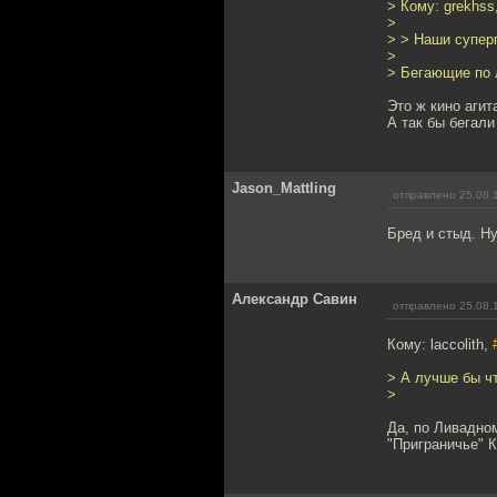
> Кому: grekhss
>
> > Наши суперг
>
> Бегающие по 
Это ж кино агит
А так бы бегали
Jason_Mattling
отправлено 25.08.
Бред и стыд. Ну
Александр Савин
отправлено 25.08.
Кому: laccolith,
> А лучше бы чт
>
Да, по Ливадном
"Приграничье" 