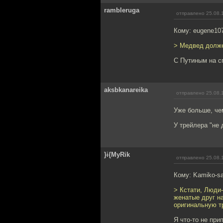
rambleruga
отправлено 25.08.
Кому: eugene10
> Медвед долже
С Путиным на сп
aksbkanareika
отправлено 25.08.
Уже больше, че
У трейлера "не 
}i{MyRik
отправлено 25.08.
Кому: Kamiko-s
> Кстати, Люди-
женатые друг н
оригинальную т
Я что-то не при