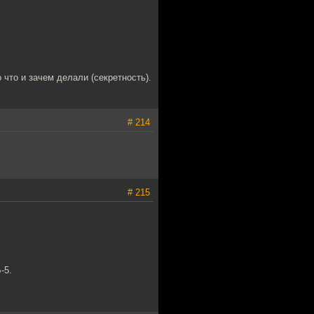
 что и зачем делали (секретность).
# 214
# 215
-5.