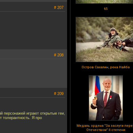
# 207
65
# 208
Остров Сахалин, река Найба
# 209
ый персонажей играют открытые геи,
т толерантность. Я про
Медаль ордена "За заслуги пер
Отечеством" II степени