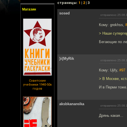
cтраницы:
1
|
2
| 3
Магазин
sosed
отправлено 25.08.
Кому: grekhss,
> Наши супергер
Бегающие по ле
}i{MyRik
отправлено 25.08.
Кому: Ujify,
#97
> В Москве, кс
Советские
учебники 1940-50х
И в Перми тоже.
годов
aksbkanareika
отправлено 25.08.
Дрянь какая...