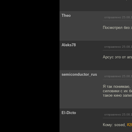
Theo
отправлено 25.08.
Посмотрел без з
Aleks78
отправлено 25.08.
Арсус это от ar
semiconductor_rus
отправлено 25.08.
Я так понимаю, 
силовики с их 
такое кино запи
El-Dicto
отправлено 25.08.
Кому: sosed,
#2