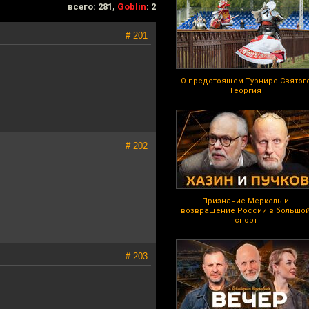
всего: 281,
Goblin
: 2
# 201
О предстоящем Турнире Святог
Георгия
# 202
Признание Меркель и
возвращение России в большо
спорт
# 203