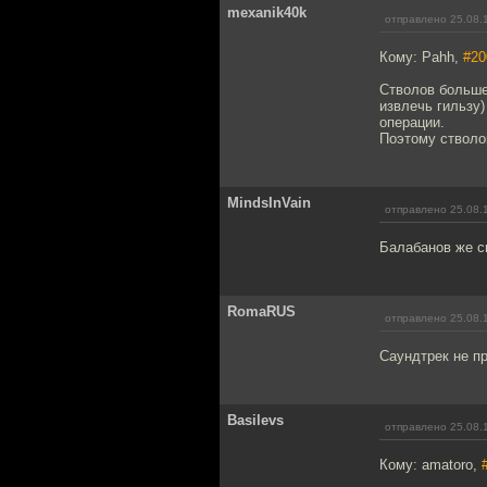
mexanik40k
отправлено 25.08.
Кому: Pahh,
#20
Стволов больше 
извлечь гильзу
операции.
Поэтому стволов
MindsInVain
отправлено 25.08.
Балабанов же сн
RomaRUS
отправлено 25.08.
Саундтрек не пр
Basilevs
отправлено 25.08.
Кому: amatoro,