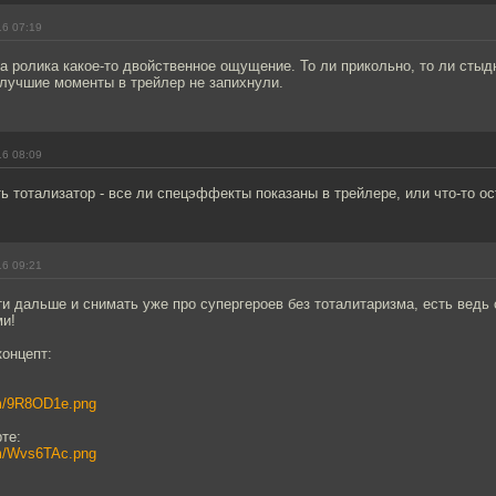
16 07:19
а ролика какое-то двойственное ощущение. То ли прикольно, то ли стыд
 лучшие моменты в трейлер не запихнули.
16 08:09
 тотализатор - все ли спецэффекты показаны в трейлере, или что-то о
16 09:21
ти дальше и снимать уже про супергероев без тоталитаризма, есть ведь
и!
концепт:
com/9R8OD1e.png
те:
com/Wvs6TAc.png