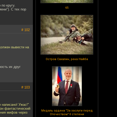
 по кругу.
65
ени"). С тех пор
# 102
должен вывести на
Остров Сахалин, река Найба
рость их друг
# 103
 написано! Ужас!"
 он фантастический
Медаль ордена "За заслуги перед
ения мифов через
Отечеством" II степени