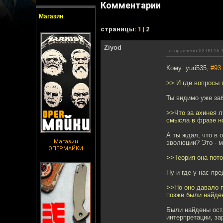
Комментарии
Магазин
cтраницы:
1
| 2
Ziyod
отправлено 02.09.16 
Кому: yuri535,
#93
>> И где вопросы
Ты видимо уже заб
>>Что за ахинея л
смысла в фразе н
А ты ждал, что в
Магазин
эволюции? Это - м
ОПЕРМАЙКИ
>>Теория она пото
Ну и где у нас п
>>Но оно давало п
позже были найде
Были найдены оста
интерпретации, за