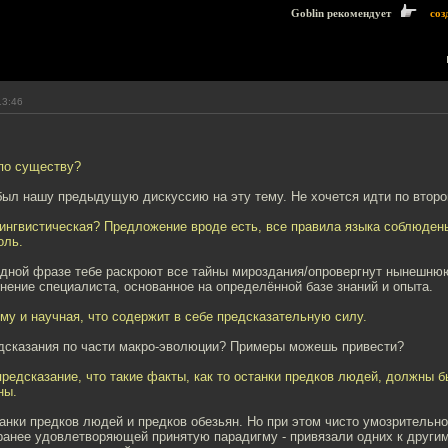
Goblin рекомендует
соз
13:46
 по существу?
ыл нашу предыдущую дискуссию на эту тему. Не хочется идти по втором
ингвистическая? Предложение вроде есть, все правила языка соблюдены
оль.
 одной фразе тебе раскроют все тайны мироздания/опровергнут нынешню
нение специалиста, основанное на определённой базе знаний и опыта.
му и научная, что содержит в себе предсказательную силу.
редсказания по части макро-эволюции? Примеры можешь привести?
редсказание, что такие факты, как то останки предков людей, должны б
ны.
нки предков людей и предков обезьян. Но при этом чисто умозрительн
ранее удовлетворяющей принятую парадигму - привязали одних к другим