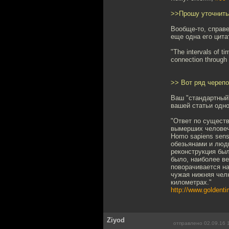
>>Прошу уточнить:
Вообще-то, справе
еще одна его цитат
"The intervals of ti
connection through
>> Вот ряд черепо
Ваш "стандартный"
вашей статьи одно
"Ответ по существ
вымерших человеч
Нomo sapiens sens
обезьянами и людь
реконструкция бы
было, наиболее в
поворачивается на
чужая нижняя челю
километрах."
http://www.goldenti
Ziyod
отправлено 02.09.16 