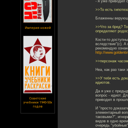
- я уже приводил
>>То есть гипотез
Блаженны верующ
>>Что за бред? То
Империя ножей
определяют родос
Кости-то доступны
вследствие"(с). А
рекомендую ознако
http://www.goldent
>>персонаж часом 
Неа, как раз таки
>>У тебя есть док
идиотов.
Да я уже с предыд
вопрос - идиот. Д
Советские
приводил в прошл
учебники 1940-50х
годов
И "просто доказат
элементарный воп
таковыми?", игнор
видов в одно врем
очередь "убойные