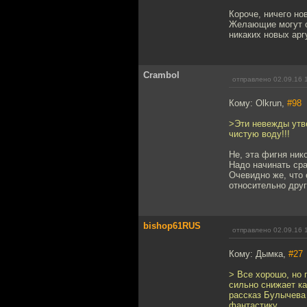
Короче, ничего но
Желающие могут оз
никаких новых арг
Crambol
отправлено 02.09.16 
Кому: Olkrun,
#98
>Эти невежды утве
чистую воду!!!
Не, эта фигня ник
Надо начинать сра
Очевидно же, что 
относительно друг
bishop61RUS
отправлено 02.09.16 
Кому: Дымка,
#27
> Все хорошо, но 
сильно снижает ка
рассказ Булычева
фантастику.