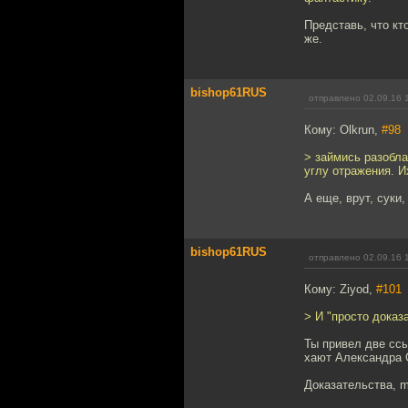
Представь, что кт
же.
bishop61RUS
отправлено 02.09.16 
Кому: Olkrun,
#98
> займись разобла
углу отражения. И
А еще, врут, суки,
bishop61RUS
отправлено 02.09.16 
Кому: Ziyod,
#101
> И "просто доказ
Ты привел две ссы
хают Александра 
Доказательства, m