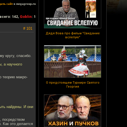
дать сайт
в megagroup.ru
всего: 142,
Goblin
: 1
# 101
Дядя Вова про фильм "Свидание
вслепую"
у кругу, спасибо.
, а научного
ю теорию макро-
О предстоящем Турнире Святого
Георгия
ыть найдены. И они
о, посредством
. Как это делается