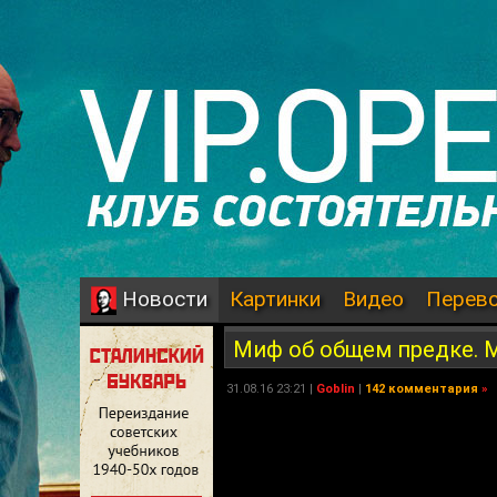
Картинки
Видео
Перев
Новости
Миф об общем предке. 
31.08.16 23:21 |
Goblin
|
142 комментария
»