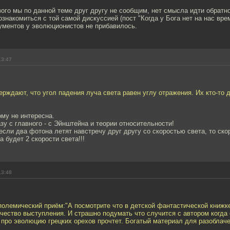
вого мы по данной теме друг другу не сообщим, нет смысла идти обратно
накомиться с той самой дискуссией (пост "Когда у Бога нет на нас врем
ументов у эволюционистов не прибавилось.
13:47
рждают, что угол падения луча света равен углу отражения. Их кто-то 
ому не интересна.
зу с главного - с Эйнштейна и теории относительности!
если два фотона летят навстречу друг другу со скоростью света, то ско
а будет 2 скорости света!!!
13:48
полемический приём:"А посмотрите что в детской фантастической книжке
чество выступления. И страшно подумать что случится с автором когда
 про эволюцию грецких орехов прочтет. Богатый материал для разоблач