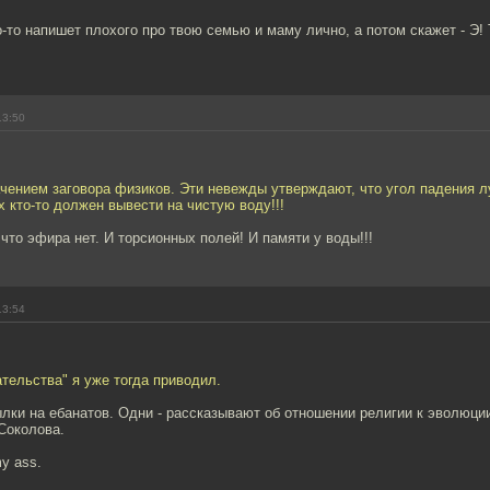
о-то напишет плохого про твою семью и маму лично, а потом скажет - Э!
13:50
чением заговора физиков. Эти невежды утверждают, что угол падения л
х кто-то должен вывести на чистую воду!!!
 что эфира нет. И торсионных полей! И памяти у воды!!!
13:54
ательства" я уже тогда приводил.
лки на ебанатов. Одни - рассказывают об отношении религии к эволюци
Соколова.
y ass.