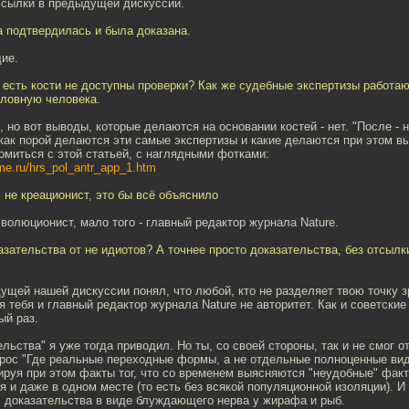
 ссылки в предыдущей дискуссии.
а подтвердилась и была доказана.
ие.
 есть кости не доступны проверки? Как же судебные экспертизы работа
ловную человека.
, но вот выводы, которые делаются на основании костей - нет. "После - н
 как порой делаются эти самые экспертизы и какие делаются при этом в
миться с этой статьей, с наглядными фотками:
ime.ru/hrs_pol_antr_app_1.htm
не креационист, это бы всё объяснило
 эволюционист, мало того - главный редактор журнала Nature.
азательства от не идиотов? А точнее просто доказательства, без отсылк
ущей нашей дискуссии понял, что любой, кто не разделяет твою точку 
ля тебя и главный редактор журнала Nature не авторитет. Как и советские
ый раз.
ельства" я уже тогда приводил. Но ты, со своей стороны, так и не смог о
рос "Где реальные переходные формы, а не отдельные полноценные ви
ируя при этом факты тог, что со временем выясняются "неудобные" фак
я и даже в одном месте (то есть без всякой популяционной изоляции). И
" доказательства в виде блуждающего нерва у жирафа и рыб.