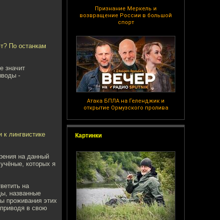
Признание Меркель и
возвращение России в большой
спорт
ют? По останкам
е значит
ыводы -
Атака БПЛА на Геленджик и
открытие Ормузского пролива
и к лингвистике
Картинки
зрения на данный
 учёные, которых я
тветить на
ды, названные
ты проживания этих
 приводя в свою