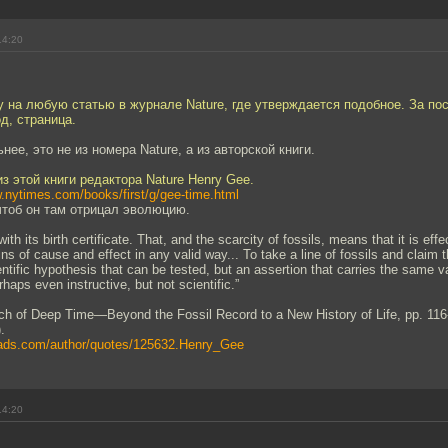
14:20
 на любую статью в журнале Nature, где утверждается подобное. За пос
д, страница.
ее, это не из номера Nature, а из авторской книги.
з этой книги редактора Nature Henry Gee.
w.nytimes.com/books/first/g/gee-time.html
 чтоб он там отрицал эволюцию.
with its birth certificate. That, and the scarcity of fossils, means that it is eff
ains of cause and effect in any valid way... To take a line of fossils and claim 
entific hypothesis that can be tested, but an assertion that carries the same v
aps even instructive, but not scientific.”
ch of Deep Time—Beyond the Fossil Record to a New History of Life, pp. 116
.
eads.com/author/quotes/125632.Henry_Gee
14:20