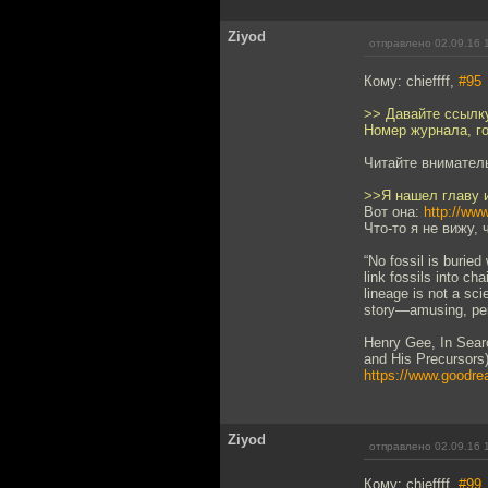
Ziyod
отправлено 02.09.16 
Кому: chieffff,
#95
>> Давайте ссылку
Номер журнала, го
Читайте внимательн
>>Я нашел главу и
Вот она:
http://ww
Что-то я не вижу,
“No fossil is buried 
link fossils into ch
lineage is not a sci
story—amusing, perh
Henry Gee, In Sear
and His Precursors)
https://www.goodr
Ziyod
отправлено 02.09.16 
Кому: chieffff,
#99