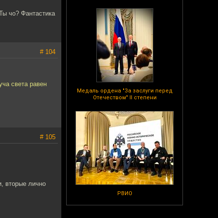
 Ты чо? Фантастика
# 104
уча света равен
Медаль ордена "За заслуги перед
Отечеством" II степени
# 105
и, вторые лично
РВИО