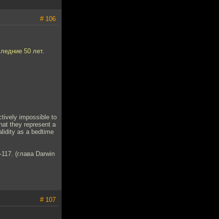
# 106
ледние 50 лет.
ectively impossible to
that they represent a
alidity as a bedtime
-117. (глава Darwin
# 107