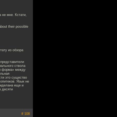
 не мне. Кстати,
about their possible
тату из обзора
; представители
рального ствола
ая форма» между
альная
сти это существо
опитеков. Язык не
риделана еще и
в десяти
# 108