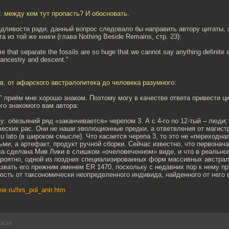
 между кем тут пропасть? И обосновать.
дливости ради, данный вопрос следовало бы направить автору цитаты, а
а из той же книги (глава Nothing Beside Remains, стр. 23):
me that separate the fossils are so huge that we cannot say anything definite 
 ancestry and descent."
в, от афарского австралопитека до человека разумного:
 приём мне хорошо знаком. Поэтому могу в качестве ответа привести ци
го знакомого вам автора:
у: обезьяний ряд «заканчивается» черепом 3. А с 4-го по 12-тый – люди
еских рас. Они не наши эволюционные предки, а ответвления от магист
u lato (в широком смысле). Что касается черепа 3, то это не «переходн
ми, а артефакт, продукт ручной сборки. Сейчас известно, что первонач
ла сделана Мив Лики в слишком «очеловеченном» виде, и что в реально
ероятно, одной из поздних специализированных форм массивных австрал
звать его прежним именем ER 1470, поскольку с недавних пор к нему п
сть от таксономически неопределенного индивида, найденного от него 
me.ru/hrs_pol_antr.htm
14:20