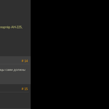
спортёр АН-225,
.
# 14
инцы сами должны
# 15