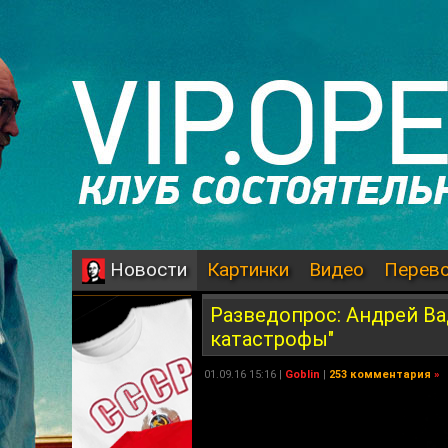
Картинки
Видео
Перев
Новости
Разведопрос: Андрей Ва
катастрофы"
01.09.16 15:16 |
Goblin
|
253 комментария
»