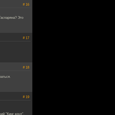
# 16
Гаспаряна? Это
# 17
# 18
раться.
# 19
кий "Кинг коул".