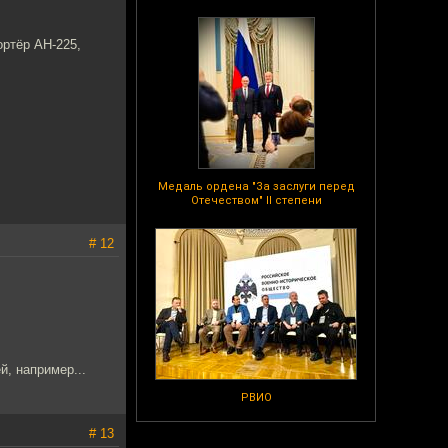
ортёр АН-225,
Медаль ордена "За заслуги перед
Отечеством" II степени
# 12
й, например...
РВИО
# 13