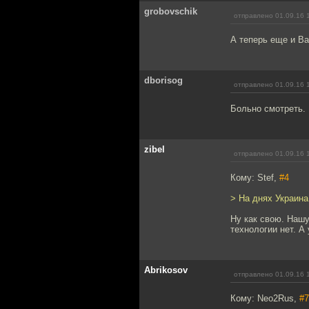
grobovschik
отправлено 01.09.16 
А теперь еще и Ва
dborisog
отправлено 01.09.16 
Больно смотреть.
zibel
отправлено 01.09.16 
Кому: Stef,
#4
> На днях Украина
Ну как свою. Нашу
технологии нет. А 
Abrikosov
отправлено 01.09.16 
Кому: Neo2Rus,
#7