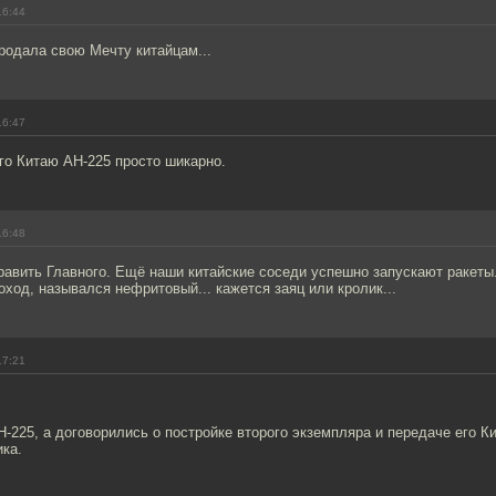
16:44
родала свою Мечту китайцам...
16:47
го Китаю АН-225 просто шикарно.
16:48
авить Главного. Ещё наши китайские соседи успешно запускают ракеты.
оход, назывался нефритовый... кажется заяц или кролик...
17:21
-225, а договорились о постройке второго экземпляра и передаче его К
ка.