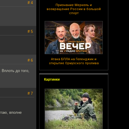
# 4
Признание Меркель и
возвращение России в большой
спорт
# 5
Атака БПЛА на Геленджик и
# 6
открытие Ормузского пролива
 Вплоть до того,
Картинки
# 7
итаю, вполне