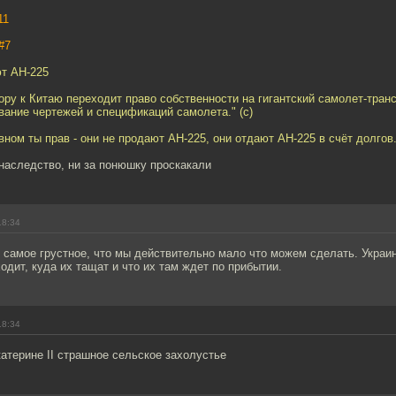
11
#7
ют АН-225
ору к Китаю переходит право собственности на гигантский самолет-тран
ание чертежей и спецификаций самолета." (c)
вном ты прав - они не продают АН-225, они отдают АН-225 в счёт долгов
наследство, ни за понюшку проскакали
18:34
А самое грустное, что мы действительно мало что можем сделать. Укра
ходит, куда их тащат и что их там ждет по прибытии.
18:34
катерине II страшное сельское захолустье