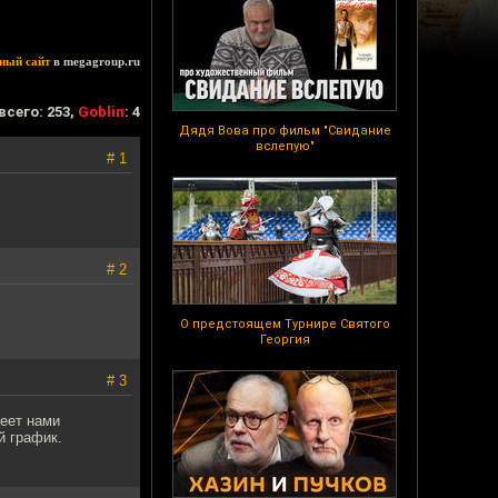
ный сайт
в megagroup.ru
всего: 253,
Goblin
: 4
Дядя Вова про фильм "Свидание
вслепую"
# 1
# 2
О предстоящем Турнире Святого
Георгия
# 3
деет нами
й график.