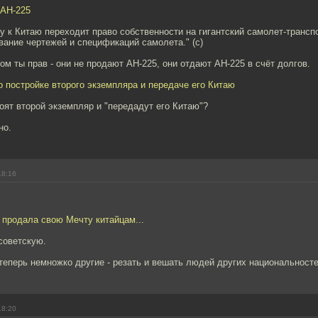
 АН-225
у к Китаю переходит право собственности на гигантский самолет-трансп
ание чертежей и спецификаций самолета." (c)
ом ты прав - они не продают АН-225, они отдают АН-225 в счёт долгов.
о постройке второго экземпляра и передаче его Китаю
оят второй экземпляр и "передадут его Китаю"?
но.
18:16
 продала свою Мечту китайцам...
советскую.
теперь немножко другие - резать и вешать людей других национальносте
18:20