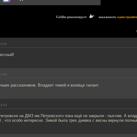
Goblin рекомендует
заказывать
одностранич
15:52
ассный!
15:52
чших рассказчиков. Владеет темой и вообще талант.
16:03
етровске на ДМЗ им.Петровского пока ещё не закрыли - пыхтим. А вла
, что особо интересно. Зимой была трех дневка с весны вернули полны