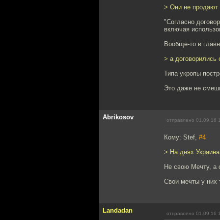
> Они не продают
"Согласно договор
включая использов
Вообще-то в главн
> а договорились 
Типа укропы постр
Это даже не смеш
Abrikosov
отправлено 01.09.16 
Кому: Stef,
#4
> На днях Украина
Не свою Мечту, а 
Свои мечты у них 
Landadan
отправлено 01.09.16 