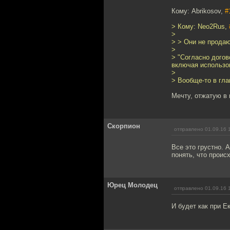
Кому: Abrikosov,
#
> Кому: Neo2Rus,
>
> > Они не прода
>
> "Согласно догов
включая использов
>
> Вообще-то в гла
Мечту, отжатую в 
Скорпион
отправлено 01.09.16 
Все это грустно. 
понять, что проис
Юрец Молодец
отправлено 01.09.16 
И будет как при Е