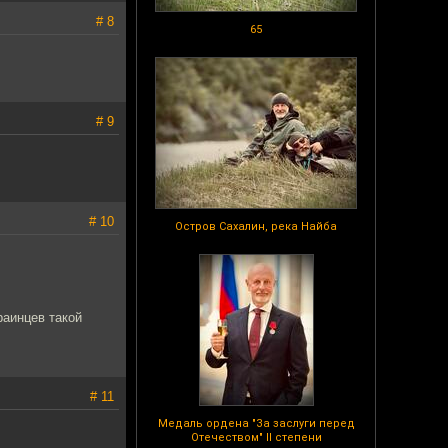
# 8
65
# 9
# 10
Остров Сахалин, река Найба
раинцев такой
# 11
Медаль ордена "За заслуги перед
Отечеством" II степени