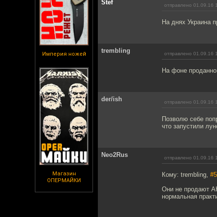
Stef
отправлено 01.09.16 
На днях Украина п
trembling
Империя ножей
отправлено 01.09.16 
На фоне проданно
der/ish
отправлено 01.09.16 
Позволю себе попр
что запустили лун
Neo2Rus
отправлено 01.09.16 
Магазин
Кому: trembling,
#5
ОПЕРМАЙКИ
Они не продают АН
нормальная практи