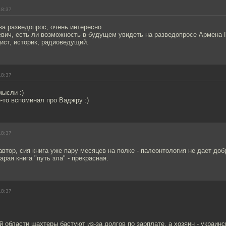
18:37
а разведопрос, очень интересно.
евич, есть ли возможность в будущем увидеть на разведопросе Армена 
ист, историк, радиоведущий.
18:37
мысли :)
-то вспоминал про Ваджру :)
18:37
втор, сия книга уже пару месяцев на полке - палеонтология не дает доб
арая книга "путь зла" - прекрасная.
18:37
й области шахтеры бастуют из-за долгов по зарплате, а хозяин - украинс