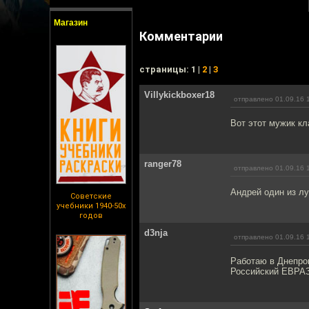
Магазин
Комментарии
cтраницы: 1 |
2
|
3
Villykickboxer18
отправлено 01.09.16 
Вот этот мужик кл
ranger78
отправлено 01.09.16 
Андрей один из лу
Советские
учебники 1940-50х
годов
d3nja
отправлено 01.09.16 
Работаю в Днепроп
Российский ЕВРАЗ 