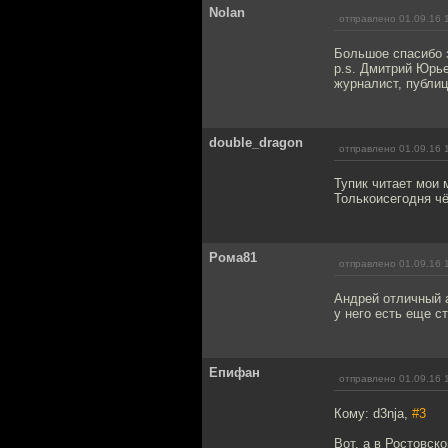
Nolan
отправлено 01.09.16 
Большое спасибо з
p.s. Дмитрий Юрь
журналист, публиц
double_dragon
отправлено 01.09.16 
Тупик читает мои 
Толькоисегодня чё
Рома81
отправлено 01.09.16 
Андрей отличный а
у него есть еще ст
Епифан
отправлено 01.09.16 
Кому: d3nja,
#3
Вот, а в Ростовско