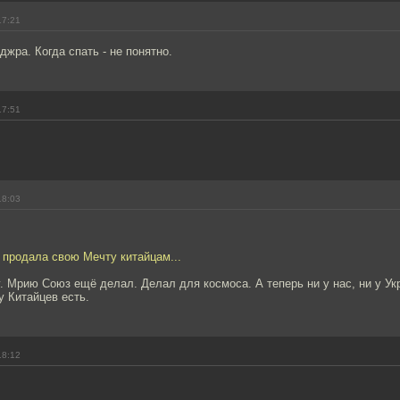
17:21
джра. Когда спать - не понятно.
17:51
18:03
 продала свою Мечту китайцам...
. Мрию Союз ещё делал. Делал для космоса. А теперь ни у нас, ни у Ук
у Китайцев есть.
18:12