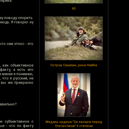
терика.
65
ому поводу спорить.
тнюдь. Я говорю: ну
то сам этнос - это
, как объективное
Остров Сахалин, река Найба
факту, а есть его
е менее я понимаю,
 что я русский, не
о вы же прекрасно
равильно?
е субъективное с
Медаль ордена "За заслуги перед
ые - что по факту
Отечеством" II степени