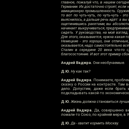
главное, пожалуй что, в нашем сегодн
Германии. Их достаточно строят, если 
авиационную промышленность. Оружие д
то вот по чуть-чуть, по чуть-чуть - э
выяснилось, а дальше речь идёт: а вы
ощетинившись ракетами, вы абсолютно
начинает выкручиваться, предпринимать
сидеть. У руководства, на мой взгляд,
Для этого, оказывается, нужна какая-т
Немецкие - это хорошо, они отличные,
оказывается, надо самостоятельно всё 
Сталин в середине 20 века что-то с
благосостояние. И вот этот пример сбоку
Андрей Ваджра.
Они необучаемые.
Д.Ю.
Ну как так?
Андрей Ваджра.
Понимаете, проблем
сказку о России на контрасте. Там 
дело. Допустим, даже если брать 
подкладывать какой-то экономически
Д.Ю.
Жизнь должна становиться лучше,
Андрей Ваджра.
Да, совершенно вер
ломали-то Союз, по крайней мере, в У
Д.Ю.
Да - хватит кормить Москву.