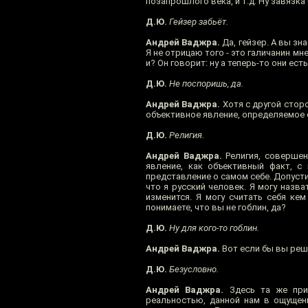
позапрошлого века, и т.д. Ну завязка 
Д.Ю.
Гейзер забьёт.
Андрей Ваджра.
Да, гейзер. А вы зн
Я не отрицаю того - это галичанин мне
и? Он говорит: ну а теперь-то они есть
Д.Ю.
Не поспоришь, да.
Андрей Ваджра.
Хотя с другой сторо
объективное явление, определяемое о
Д.Ю.
Религия.
Андрей Ваджра.
Религия, совершен
явление, как объективный факт, с 
представление о самом себе. Допустим
что я русский человек. Я могу назват
изменится. Я могу считать себя кем
понимаете, что вы не гоблин, да?
Д.Ю.
Ну для кого-то гоблин.
Андрей Ваджра.
Вот если бы вы реш
Д.Ю.
Безусловно.
Андрей Ваджра.
Здесь та же прим
реальностью, данной нам в ощущени