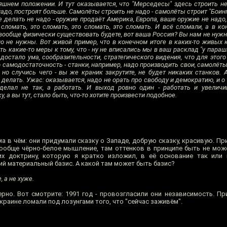
яшнем положении. И тут оказывается, что "Мерседесы" здесь строить не 
надо, построят больше. Самолёты строить не надо - самолёты строит "Боин
елать не надо - оружие продаёт Америка, Европа, ваше оружие не надо, 
то сломать, это сломать, это сломать, это сломать. И всё сломали, а в к
 вообще физически существовать будете, вот ваша Россия? Вы нам не нужн
 не нужны. Вот живой пример, что в конечном итоге в каких-то живых 
 какие-то меры к тому, что - ну не вписались мы в ваш расклад "у параш
 достало ума, сообразительности, стратегического видения, что для этог
о самодостаточность - станки, например, надо производить свои, самолёт
 но случись чего - вы же краник закрутите, не будет никаких станков. 
делать. Ужас: оказывается, надо не орать про свободу и демократию, и о
делал не так, а работать. И выход ровно один - работать и увеличи
, а вы тут, стало быть, что-то хотите произвести подобное.
а в чём: они придумали сказку о Западе, добрую сказку, красивую. П
вообще чёрно-белое мышление, там оттенков в принципе быть не може
их доктрину, которую я кратко изложил, в её основание так или 
й материальный базис. А какой там может быть базис?
 а не хуже.
но. Вот смотрите: 1991 год - провозгласили они независимость. Пр
краине ломали под лозунгами того, что "сейчас заживём".