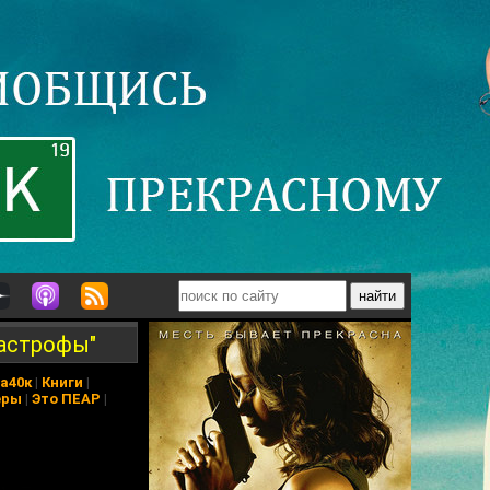
тастрофы"
а40к
|
Книги
|
еры
|
Это ПЕАР
|