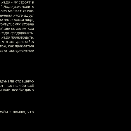
надо - их строят в
г". Надо уничтожить
оно мешает. И как-
онечном итоге вдруг
ы вот в таком виде,
конвульсиях страна
и", мы не хотим там
о надо предпринять.
ы надо производить.
А что же делать? А
 том, как проклятый
вать материальное
ридумали страшную
т - вот в чём всё
иначе необходимо
ичём я помню, что