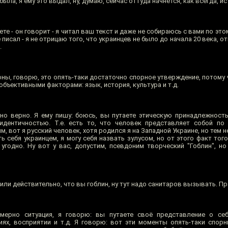
была, я ему это выдал, ну, думаю, сейчас оттуда начнётся, как всегда, ис
аете - он говорит - я читал ваш текст и даже не собираюсь с вами по эт
 писал - я не отрицаю того, что украинцев не было до начала 20 века, о
.
ны, говорю, это опять-таки достаточно спорное утверждение, потому ч
бъективными факторами: язык, история, культура и т.д.
но верно. Я ему пишу: боюсь, вы путаете этическую принадлежность
идентичностью. Т.е. есть то, что человек представляет собой по 
, вот я русский человек, хотя родился я на Западной Украине, но тем н
ь себя украинцем, я могу себя назвать зулусом, но от этого факт того,
 угодно. Ну вот у вас, допустим, псевдоним творческий "Гоблин", н
или действительно, что вы гоблин, ну тут надо санитаров вызывать. П
ерно ситуация, я говорю: вы путаете своё представление о себ
ях, восприятии и т.д. Я говорю: вот эти моменты опять-таки спорн