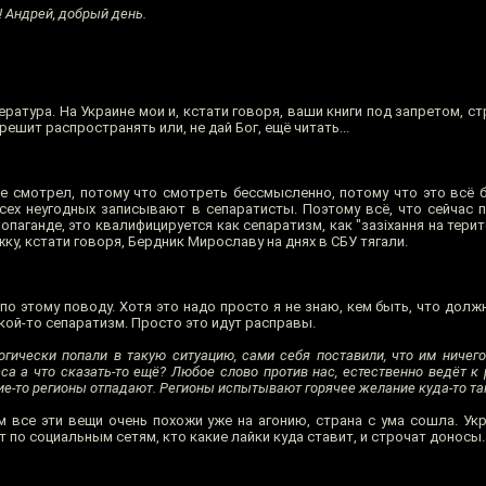
! Андрей, добрый день.
атура. На Украине мои и, кстати говоря, ваши книги под запретом, стр
 решит распространять или, не дай Бог, ещё читать...
не смотрел, потому что смотреть бессмысленно, потому что это всё б
 всех неугодных записывают в сепаратисты. Поэтому всё, что сейчас 
паганде, это квалифицируется как сепаратизм, как "зазіхання на терито
яжку, кстати говоря, Бердник Мирославу на днях в СБУ тягали.
по этому поводу. Хотя это надо просто я не знаю, кем быть, что долж
акой-то сепаратизм. Просто это идут расправы.
огически попали в такую ситуацию, сами себя поставили, что им ничего
сса а что сказать-то ещё? Любое слово против нас, естественно ведёт к 
акие-то регионы отпадают. Регионы испытывают горячее желание куда-то та
 все эти вещи очень похожи уже на агонию, страна с ума сошла. Ук
 по социальным сетям, кто какие лайки куда ставит, и строчат доносы.