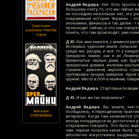
Андрей Ваджра.
Нет. Есть просто 
большому счёту, то, что мы сейчас в
не последних нескольких лет, это р
современная история Украины - это
экономики, финансов и так далее - т
Советские
происходит сейчас, и что они говоря
учебники 1940-50х
понять, что там происходит, уже очен
годов
Д.Ю.
Как мне кажется, с момента рас
Во-первых, чудесная земля. Сельское 
среди нас раз-два, и всё, то у каждо
прекрасно помню, как я из Ленинг
бревенчатые чёрные дома, как будт
прекрасные домики, железом крытые,
строили - двигатели, вертолёты стр
группировка лучшая, наверное. Круче 
оружие. Место в ООН в наличии, товари
Андрей Ваджра.
Стартовые позиции
Д.Ю.
И как же так получилось?
Андрей Ваджра.
Вы знаете, как-т
Магазин
пообщались, я периодически практику
ОПЕРМАЙКИ
интересно. Когда там начинаются ст
иногда попадаешься на достаточно р
откровенно говорить. Это было ещё
чём, первая посылка какая была: т
абсолютно искусственно выдуманы, 