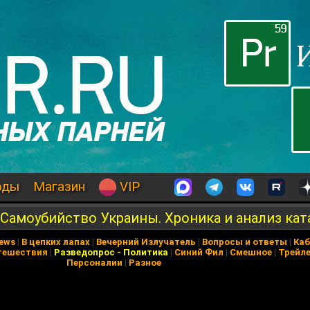
оды
Магазин
VIP
"Самоубийство Украины. Хроника и анализ ка
News
|
В цепких лапах
|
Вечерний Излучатель
|
Вопросы и ответы
|
Каб
тешествия
|
Разведопрос
-
Политика
|
Синий Фил
|
Смешное
|
Трейл
Персоналии
|
Разное