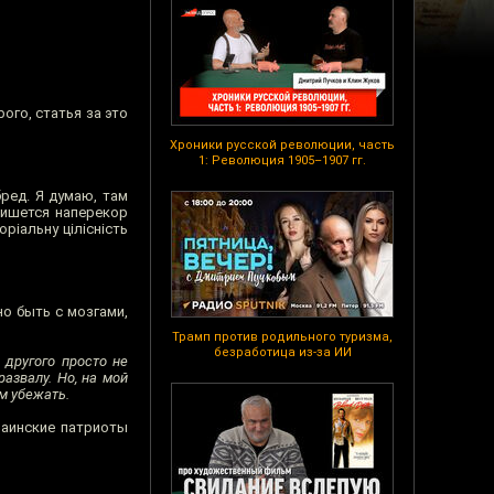
ого, статья за это
Хроники русской революции, часть
1: Революция 1905–1907 гг.
ред. Я думаю, там
пишется наперекор
ріальну цілісність
но быть с мозгами,
Трамп против родильного туризма,
безработица из-за ИИ
 другого просто не
развалу. Но, на мой
м убежать.
раинские патриоты