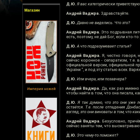
Д.Ю.
Я вас категорически приветствую
Магазин
Андрей Ваджра.
Здравствуйте.
Д.Ю.
Давно не виделись. Что это?
Андрей Ваджра.
Это подрывная литер
есть, поэтому, не дай Бог, если кто-то
Д.Ю.
А что подразумевает статья?
Андрей Ваджра.
Я, честно говоря, 
сейчас коронное - сепаратизм, т.е.
официальной версии, официальной про
України ", и под эту статью всех. Вар
Д.Ю.
Или вчера, или позавчера?
Андрей Ваджра.
Да, как раз именно 
Империя ножей
чтобы найти в том, что она писала, к
Д.Ю.
Я так думаю, что это они уже л
остаётся. Т.е. после отпадения Донба
взгляд, это они виноваты в том, что к
Андрей Ваджра.
Безусловно, причём
сейчас заняты тем, что высматривают
Д.Ю.
Это чему-то поможет?