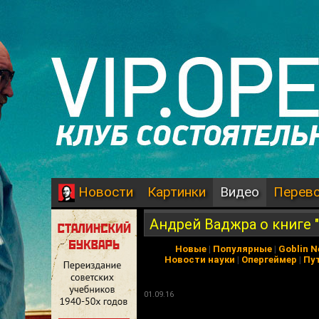
Картинки
Видео
Перев
Новости
Андрей Ваджра о книге 
Новые
|
Популярные
|
Goblin 
Новости науки
|
Опергеймер
|
Пу
01.09.16