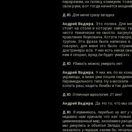
перережем, на гиляку, коммуняк тоже
свои руки, вот тогда начнётся мощней
Д.Ю.
Для меня сразу загадка.
Андрей Ваджра.
Это логика. Для мен
стоит на столе и которую сейчас та
чисто технически не смогло засунут
правления Януковича. Кстати говоря,
трупом. Эта фраза была написана в 
говорил, для меня это было странн
доктринёры все. У них есть некая све
кем я спорил, вряд ли будет умирать.
Д.Ю.
Убивать можно, умирать нет.
Андрей Ваджра.
У них же, по их кон
украинцы, а ниже уже пошли схидники
пирамидального типа. Ну а москали -
копать рвы, кидать бомбы и так далее
Д.Ю.
Отличная идеология. 21 век!
Андрей Ваджра.
Да. Но то, что мы с
Д.Ю.
Я извиняюсь, перебью: ну вот у
недавно нам кричали, что как тольк
цивилизованный мир, экономика расцве
мы ринулись в объятья Запада, и на
оказалось у параши, каким бы печальны