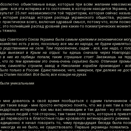
абсолютно объективные вещи, которые при всём желании невозможн
идим - вся эта истерика и то состояние, в котором находится Украина, 
езультат 25 лет независимости той территории, которая сейчас назыв
 история распада: история распада украинского общества, украинс
.е. практически всего, включая здравый смысл, потому что, если посмо
т, это полнейший распад уровней уже каких-то психиатрических момент
ь тяжело.
пада Советского Союза Украина была самым крепким и экономически мог
хозяйство есть у всех, поскольку все мы из народа, не будем кривляться
го родственники на селе. Там поросёночек, садик - всё, как надо, с гол
рада выезжал в Крым на отдых: ты едешь сначала через Новгородс
о в них из гаубицы попали, такие страшные стоят. Заезжаешь на тер
 что по тем временам это очень-очень серьёзно было. Отличная промы
оили, самолёты строили, завод в Николаеве корабли производил - вс
было только в России. Единственное, чего, наверное, при дележе не дост
щ Сталин пособил. Всё было, все козыри на руках.
 были уникальными
о мне довелось в своё время пообщаться с одним галичанином 
ю такие вещи - мне просто интересно понять, что же у них там в голо
андартные истерики - как мы вас ненавидим и так далее - ну это неи
азумных людей с той стороны, там такие тоже есть, которые в приват
 до переворота в благостные годы кровавого антинародного режима.
радиционно я начал говорить то, чему предыдущая беседа была пос
никогда их не было, не существовало. Первые украинцы появились 