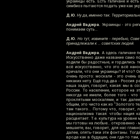
украинцы есть. Есть галичане и ест
симбиоз пытаются подать уже как укра
Д.Ю.
Ну да, именно так. Территориальн
Андрей Ваджра.
Украинцы - это рег
понимаем суть...
Д.Ю.
Но тут, извините - перебью, Сов
принадлежали к ... советских людей.
Андрей Ваджра.
А здесь галичане п
Искусственно даже название само по
ходили бы радостные, и гордились те
всё искусственно, что это всё нано
кричали, что они украинцы? И что? Он
очень просто: москали - это очень 
никаких нету. Ещё год-два - Россия 
наша задач, говорит, какая: мы в с
России. То население, которое на 
никогда не имели, более того - что
проклятыми москалями, и так далее
общем, это чисто как из "Золотого т
там такого... Потому что, говорит,
национализма такая: чтобы нация к
расцветает. Т.е. культура на уровне
мы готовы на любые... откровенно - 
мешаете, вы, говорит, для нас главн
далее, опять-таки эти фонтаны. Тогд
вроде как в будущее, они где-то там