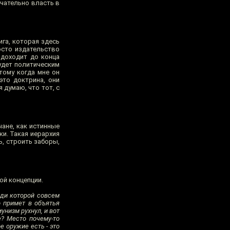
нчательно власть в
ига, которая здесь
осто издательство
 доходит до конца
будет политическим
этому когда мне он
это доктрина, они
я думаю, что тот, с
чане, как истинные
ки. Такая иерархия
ь, строить заборы,
той концепции.
жди которой совсем
 примет в объятья
унизм рухнул, и вот
? Место почему-то
е оружие есть - это