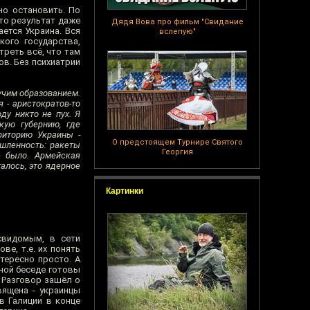
о остановить. По
это результат даже
Дядя Вова про фильм "Свидание
ается Украина. Вся
вслепую"
кого государства,
треть всё, что там
ов. Без психиатрии
учим образованием.
 - аристократов-то
оду никто не пух. Я
кую губернию, где
риторию Украины -
О предстоящем Турнире Святого
шленность: ракеты
Георгия
ё было. Армейская
алось, это ядерное
Картинки
свидомым, в сети
ве, т.е. их понять
нтересно просто. А
ной беседе готовы
 Разговор зашёл о
вящена - украинцы
в Галиции в конце