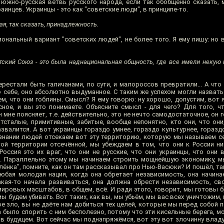
ь южно-русская ветвь русского народа, если так обобщённо сказать, 
инцев. Украинцы - это как "советские люди", в принципе-то.
ая, так сказать, принадлежность.
иональный вариант "советских людей", не более того. Я ему пишу: но 
етский Союз - это была наднациональная общность, где все имели некую 
ерестали быть галичанами, по сути, и малороссов превратили... А что
 себе, оно абсолютно выдуманное. С таким же успехом могли назвать 
м, что они гоблины. Смысл? Я ему говорю: ну хорошо, допустим, вот 
сное, и вы это понимаете. Объясните смысл - для чего? Для того, ч
 мне поясняет, т.е. действительно, это не нечто самодостаточное, он г
отсталые, примитивные, забитые, вообще непонятно, кто они, что они
развалится. А вот украинцы гораздо умнее, гораздо культурнее, гораздо
ознании людей отсекаем вот эту территорию, которую мы называем се
этой территории отсечённой, мы убеждаем в том, что они к России н
 Россия это их враг, что они не русские, что они украинцы, что они
. Параллельно этому мы начинаем строить мощнейшую экономику, мы
елёнка", помните, как он там рассказывал про Нью-Васюки? И пошёл, та
 любая молодая нация, когда она обретает независимость, она начина
акая-то начала развиваться, она должна обрести независимость, сво
 мировых масштабов, в общем, всё. И ради этого, говорит, мы готовы б
мы будем убивать. Вот таких, как вы, мы убьём, мы вас всех уничтожим,
ое зло, вы не даёте нам добиться тех целей, которые мы перед собой п
а было спорить с ним бесполезно, потому что эти кисельные берега, м
, в будущем. Вот сейчас мы поднапряжёмся, вот эту вот злочинну влад