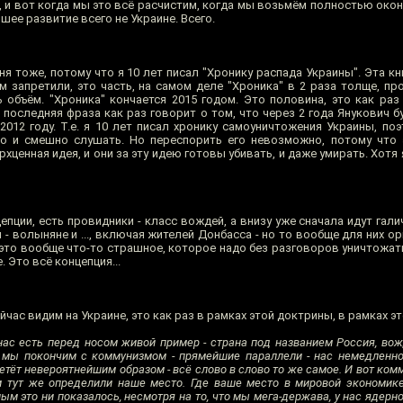
, и вот когда мы это всё расчистим, когда мы возьмём полностью око
шее развитие всего не Украине. Всего.
я тоже, потому что я 10 лет писал "Хронику распада Украины". Эта кн
м запретили, это часть, на самом деле "Хроника" в 2 раза толще, пр
ь объём. "Хроника" кончается 2015 годом. Это половина, это как раз
 последняя фраза как раз говорит о том, что через 2 года Янукович 
2012 году. Т.е. я 10 лет писал хронику самоуничтожения Украины, по
о и смешно слушать. Но переспорить его невозможно, потому что 
рхценная идея, и они за эту идею готовы убивать, и даже умирать. Хотя 
цепции, есть провидники - класс вождей, а внизу уже сначала идут гали
 - волыняне и ..., включая жителей Донбасса - но то вообще для них ор
 это вообще что-то страшное, которое надо без разговоров уничтожат
. Это всё концепция...
ейчас видим на Украине, это как раз в рамках этой доктрины, в рамках э
 нас есть перед носом живой пример - страна под названием Россия, во
о мы покончим с коммунизмом - прямейшие параллели - нас немедленно
тёт невероятнейшим образом - всё слово в слово то же самое. И вот комм
м тут же определили наше место. Где ваше место в мировой экономике
м это ни показалось, несмотря на то, что мы мега-держава, у нас ядерно