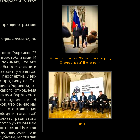
малороссы. А этот
в принципе, раз мы
национальность, но
 такое "украинцы"?
всех гоблинами. И
Медаль ордена "За заслуги перед
я понимаю, что это
Отечеством" II степени
тобы все ходили и
оворит: у меня всё
, перспектив у них
 продвинутее. Т.е.
йчас Украиной, от
икакого отношения
 веками боролись с
 создаём там... В
кой, что сейчас мы
ет - это концепция
боду, и тогда всё
рехать, ради этого
 потому что вы нам
РВИО
оставили. Ну и так
олочные реки - они
у уберём, москалей