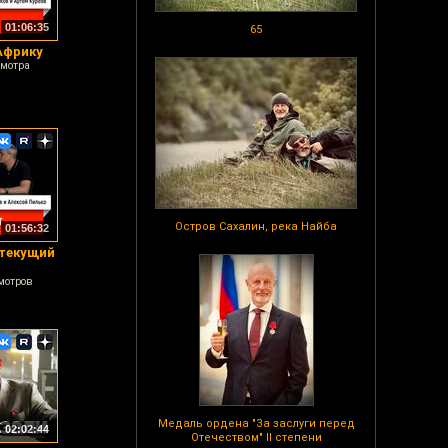
01:06:35
65
Африку
смотра
Остров Сахалин, река Найба
01:56:32
 текущий
мотров
Медаль ордена "За заслуги перед
02:02:44
Отечеством" II степени