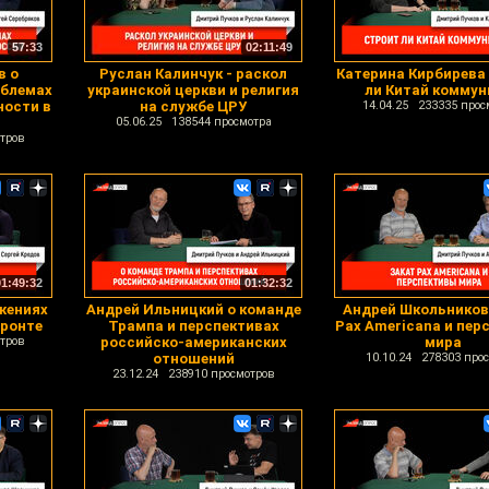
57:33
02:11:49
в о
Руслан Калинчук - раскол
Катерина Кирбирева 
блемах
украинской церкви и религия
ли Китай коммун
ости в
на службе ЦРУ
14.04.25 233335 прос
05.06.25 138544 просмотра
тров
01:49:32
01:32:32
жениях
Андрей Ильницкий о команде
Андрей Школьников 
фронте
Трампа и перспективах
Pax Americana и пер
тров
российско-американских
мира
отношений
10.10.24 278303 про
23.12.24 238910 просмотров