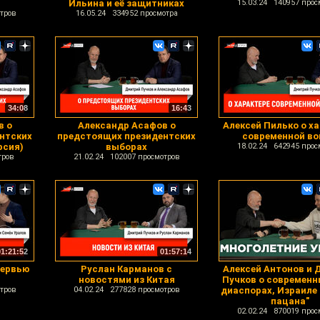
Ильина и её защитниках
15.03.24 140957 прос
тров
16.05.24 334952 просмотра
34:08
16:43
в о
Александр Асафов о
Алексей Пилько о х
нтских
предстоящих президентских
современной в
рсия)
выборах
18.02.24 642945 прос
тров
21.02.24 102007 просмотров
01:21:52
01:57:14
тервью
Руслан Карманов с
Алексей Антонов и 
новостями из Китая
Пучков о современн
тров
04.02.24 277828 просмотров
диаспорах, Израиле 
пацана"
02.02.24 870019 прос