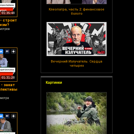
Клеопатра, часть 2: финансовое
01:35:48
болото
- строит
изм?
мотров
Вечерний Излучатель: Сердца
четырех
01:31:28
Картинки
- закат
спективы
смотра