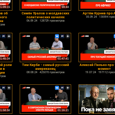
01:09:15
59:44
в об
Семён Уралов о молдавских
Артём Куреев про 
ного
политических качелях
05.09.24 130594 про
ии
06.09.24 128729 просмотров
тров
01:45:34
01:47:41
ой роли
Тим Кирби - самый русский
Алексей Пилько про
и в
американец
момент
дии
08.08.24 425070 просмотров
19.07.24 197112 прос
тров
01:58:56
01:16:21