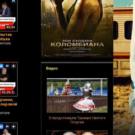
43:34
опытке
 Мали
смотров
Видео
01:25:11
краине,
лларовой
мотров
О предстоящем Турнире Святого
Георгия