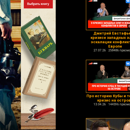
Дмитрий Евстафье
кризисе западных э
эскалации конфлик
Европе
27.07.26 258486 просмо
Про историю Кубы и 
кризис на остро
13.04.26 144596 просмо