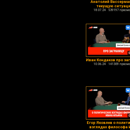
Анатолий Вассерма
текущую ситуац
18.07.24 539197 просмо
Иван Кондаков про за
10.06.24 141309 просмо
Егор Яковлев о полит
взглядах философа 