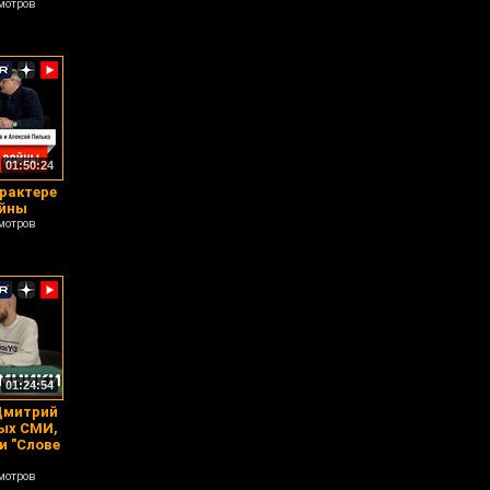
мотров
01:50:24
арактере
ойны
мотров
01:24:54
Дмитрий
ых СМИ,
и "Слове
мотров