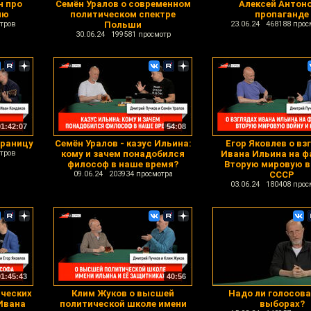
н про
Семён Уралов о современном
Алексей Антоно
ию
политическом спектре
пропаганде
тров
Польши
23.06.24 468188 прос
30.06.24 199581 просмотр
01:42:07
54:08
границу
Семён Уралов - казус Ильина:
Егор Яковлев о вз
тров
кому и зачем понадобился
Ивана Ильина на 
философ в наше время?
Вторую мировую в
09.06.24 203934 просмотра
СССР
03.06.24 180408 прос
01:45:43
40:56
ических
Клим Жуков о высшей
Надо ли голосова
Ивана
политической школе имени
выборах?