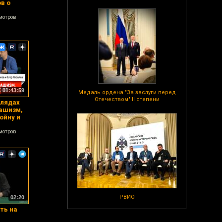
в о
мотров
01:43:59
Медаль ордена "За заслуги перед
Отечеством" II степени
глядах
фашизм,
ойну и
мотров
РВИО
02:20
ть на