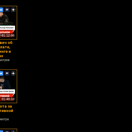
01:12:06
вич об
лате,
нге и
ах
мотров
01:40:10
ота за
тивной
смотра