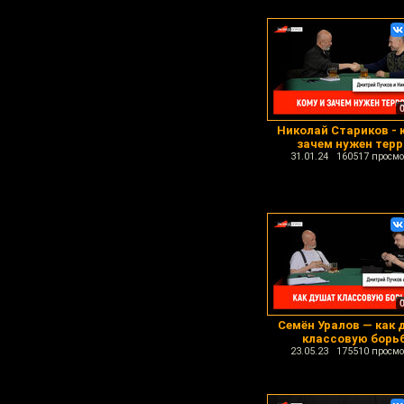
Николай Стариков - 
зачем нужен тер
31.01.24 160517 просмо
Семён Уралов — как 
классовую борь
23.05.23 175510 просмо