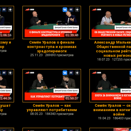
01:06:16
01:39:48
кому и
Семён Уралов о финале
Александр Мальке
рор
контрнаступа и хрониках
Общественной па
тров
зрадоперемоги
социальном рейти
25.11.23 269690 просмотров
новых регион
18.07.23 127255 прос
01:44:35
01:50:37
душат
Семён Уралов — как
Семён Уралов — ох
бу
управляют потребителем
вниманием в когни
тров
08.05.23 184340 просмотров
войне
19.04.23 186403 про