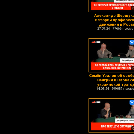
Александр Шершуко
истории профсоюз
движения в Росс
27.09.24 77666 просмо
Семён Уралов об особ
Венгрии и Словаки
украинской траге
14.08.24 399087 просмо