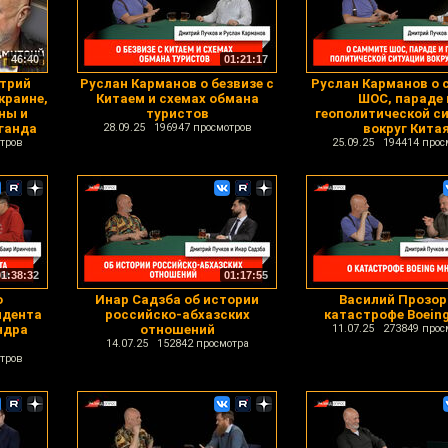
46:40
01:21:17
итрий
Руслан Карманов о безвизе с
Руслан Карманов о 
краине,
Китаем и схемах обмана
ШОС, параде 
ны и
туристов
геополитической с
ганда
28.09.25 196947 просмотров
вокруг Кита
тров
25.09.25 194414 прос
01:38:32
01:17:55
о
Инар Садзба об истории
Василий Прозор
идента
российско-абхазских
катастрофе Boein
ндра
отношений
11.07.25 273849 прос
14.07.25 152842 просмотра
тров