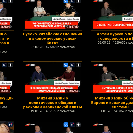
01:26:49
01:47:54
в о
Русско-китайские отношения
Артём Куреев о п
лит и
и экономические успехи
госпереворота в
тов в
Китая
05.05.26 1239630 про
03.07.26 477348 просмотров
тров
01:34:17
01:02:33
текущий
Михаил Хазин о
Михаил Хазин об У
ве
политическом общаке и
Европе и кризисе до
тров
расколе американской элиты
системы
19.01.26 482179 просмотров
01.01.26 545367 прос