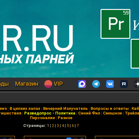
оды
Магазин
VIP
News
|
В цепких лапах
|
Вечерний Излучатель
|
Вопросы и ответы
|
Каб
тешествия
|
Разведопрос
-
Политика
|
Синий Фил
|
Смешное
|
Трейл
Персоналии
|
Разное
Cтраницы:
1 |
2
|
3
|
4
|
5
|
6
|
7