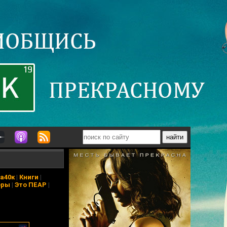
а40к
|
Книги
|
еры
|
Это ПЕАР
|