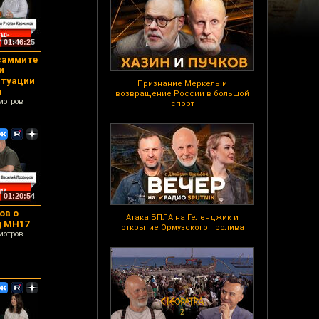
01:46:25
саммите
и
итуации
Признание Меркель и
я
возвращение России в большой
мотров
спорт
01:20:54
ов о
Атака БПЛА на Геленджик и
g MH17
открытие Ормузского пролива
мотров