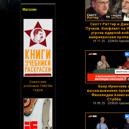
Магазин
Скотт Риттер и Дм
Пучков. Конфликт на У
угроза ядерной вой
американская пропа
19.11.25 223455 просмо
Советские
учебники 1940-50х
Баир Иринчеев 
годов
высказываниях през
Финляндии Алекса
Стубба
19.09.25 233659 просмо