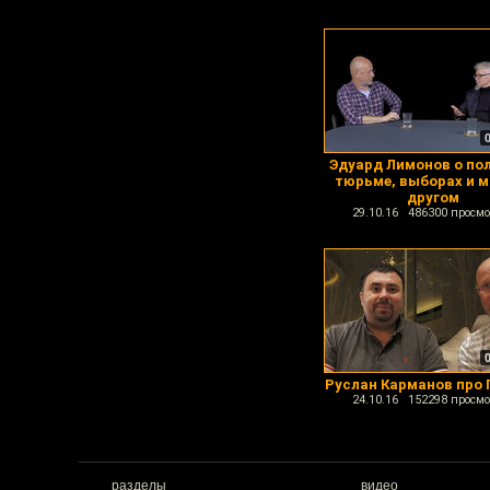
Эдуард Лимонов о пол
тюрьме, выборах и 
другом
29.10.16 486300 просмо
Руслан Карманов про 
24.10.16 152298 просмо
разделы
видео