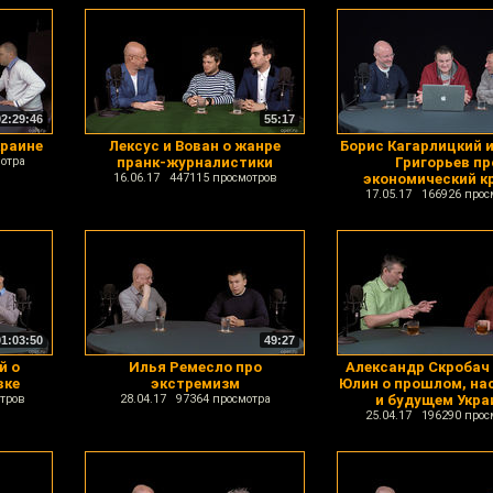
02:29:46
55:17
краине
Лексус и Вован о жанре
Борис Кагарлицкий 
отра
пранк-журналистики
Григорьев пр
16.06.17 447115 просмотров
экономический к
17.05.17 166926 прос
01:03:50
49:27
й о
Илья Ремесло про
Александр Скробач 
вке
экстремизм
Юлин о прошлом, н
тров
28.04.17 97364 просмотра
и будущем Укр
25.04.17 196290 прос