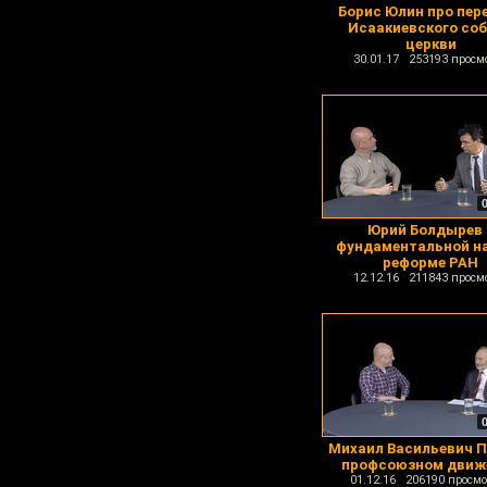
Борис Юлин про пер
Исаакиевского со
церкви
30.01.17 253193 просм
Юрий Болдырев 
фундаментальной на
реформе РАН
12.12.16 211843 просм
Михаил Васильевич П
профсоюзном движ
01.12.16 206190 просмо