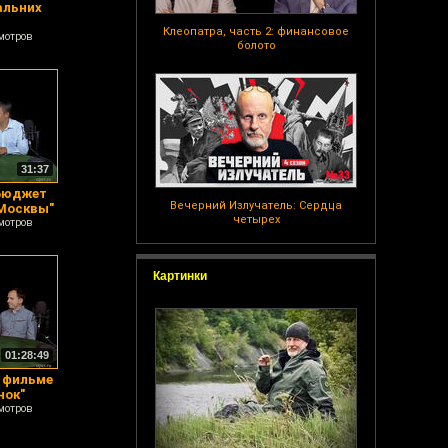
альних
Клеопатра, часть 2: финансовое
мотров
болото
31:37
 бюджет
Вечерний Излучатель: Сердца
 Москвы"
четырех
мотров
Картинки
01:28:49
 фильме
нок"
мотров