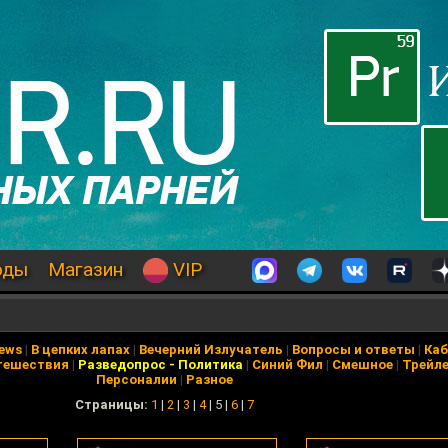
оды
Магазин
VIP
News
|
В цепких лапах
|
Вечерний Излучатель
|
Вопросы и ответы
|
Каб
тешествия
|
Разведопрос
-
Политика
|
Синий Фил
|
Смешное
|
Трейл
Персоналии
|
Разное
Cтраницы:
1
|
2
|
3
|
4
| 5 |
6
|
7