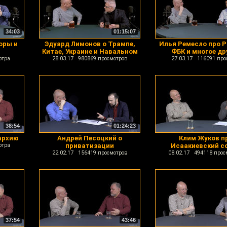
34:03
01:15:07
оры и
Эдуард Лимонов о Трампе,
Илья Ремесло про Р
Китае, Украине и Навальном
ФБК и многое др
отра
28.03.17 980869 просмотров
27.03.17 116091 про
38:54
01:24:23
архию
Андрей Песоцкий о
Клим Жуков п
отра
приватизации
Исаакиевский с
22.02.17 156419 просмотров
08.02.17 494118 прос
37:54
43:46