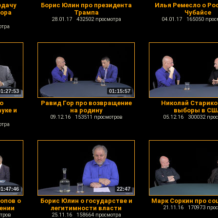
едачу
Борис Юлин про президента
Илья Ремесло о Ро
бора
Трампа
Чубайсе
28.01.17 432502 просмотра
04.01.17 165050 прос
отра
01:27:53
01:15:57
о
Равид Гор про возвращение
Николай Старико
уке и
на родину
выборы в СШ
09.12.16 153511 просмотров
05.12.16 300032 про
отра
01:47:46
22:47
опов о
Борис Юлин о государстве и
Марк Соркин про со
ении
легитимности власти
21.11.16 170973 про
тров
25.11.16 158664 просмотра