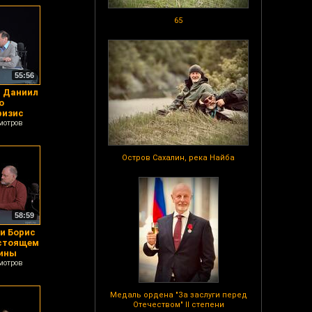
65
55:56
и Даниил
о
ризис
мотров
Остров Сахалин, река Найба
58:59
и Борис
астоящем
аины
мотров
Медаль ордена "За заслуги перед
Отечеством" II степени