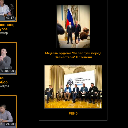
42:17
оснано,
угое
смотр
Медаль ордена "За заслуги перед
Отечеством" II степени
01:09:00
ро
обор
мотров
РВИО
24:20