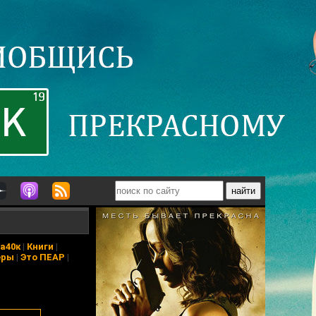
а40к
|
Книги
|
еры
|
Это ПЕАР
|