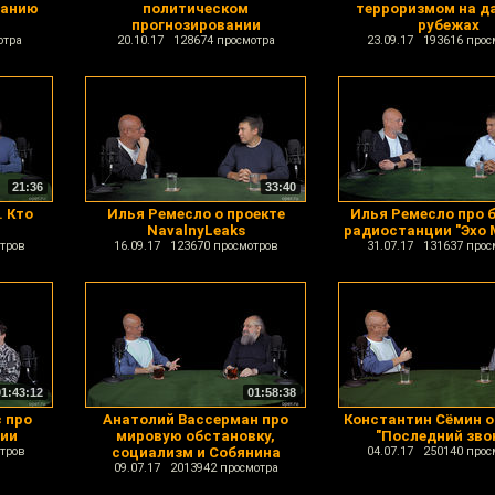
панию
политическом
терроризмом на д
прогнозировании
рубежах
отра
20.10.17 128674 просмотра
23.09.17 193616 прос
21:36
33:40
. Кто
Илья Ремесло о проекте
Илья Ремесло про
NavalnyLeaks
радиостанции "Эхо
тров
16.09.17 123670 просмотров
31.07.17 131637 прос
01:43:12
01:58:38
 про
Анатолий Вассерман про
Константин Сёмин о
ии
мировую обстановку,
"Последний зво
тров
социализм и Собянина
04.07.17 250140 прос
09.07.17 2013942 просмотра