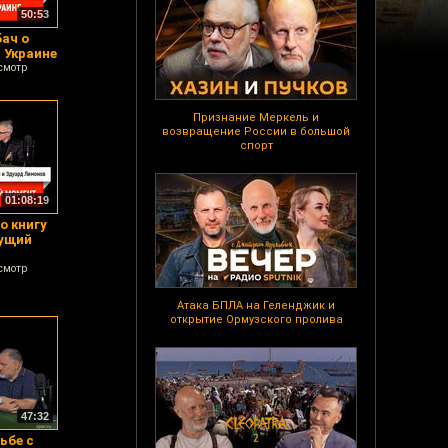
50:53
ач о
 Украине
смотр
Признание Меркель и
возвращение России в большой
спорт
01:08:19
о книгу
кущий
смотр
Атака БПЛА на Геленджик и
открытие Ормузского пролива
47:32
ьбе с