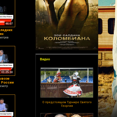
46:07
следних
ях
мотров
Видео
01:25:30
ывозе
 России
осмотр
О предстоящем Турнире Святого
Георгия