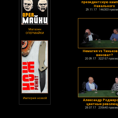
президентскую кам
Навального
29.11.17 146303 просм
Магазин
ОПЕРМАЙКИ
Немагия vs Тиньков
виноват?
20.09.17 322157 просмо
Империя ножей
Александр Роджерс
цветные революц
28.07.17 235640 просмо