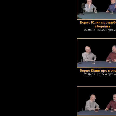
Борис Юлин про выб
сборища
29.03.17 230204 просм
Борис Юлин про мон
26.02.17 316584 просм