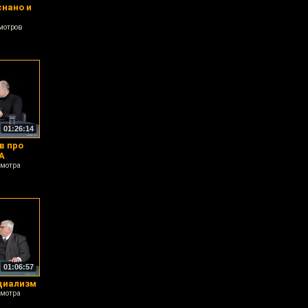
снано и
мотров
01:26:14
в про
А
смотра
01:06:57
циализм
смотра