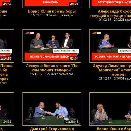
45:52
48:24
ирию
Борис Юлин про выборы
Александр Скроб
тров
16.02.18 337644 просмотра
текущей ситуации на
04.02.18 200221 про
01:16:58
53:04
 Попов
Лексус и Вован о книге "По
Эдуард Лимонов пр
рьбу
ком звонит телефон"
"Монголия" и те
ей в
25.12.17 127168 просмотров
момент
орах
21.12.17 249851 про
тров
34:31
01:28:45
ро
Дмитрий Егорченков о
Борис Юлин о бор