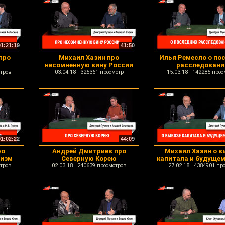
01:21:19
41:50
про
Михаил Хазин про
Илья Ремесло о по
несомненную вину России
расследовани
тров
03.04.18 325361 просмотр
15.03.18 142285 прос
01:02:22
44:09
ро
Андрей Дмитриев про
Михаил Хазин о в
шизм
Северную Корею
капитала и будущем
тров
02.03.18 240639 просмотров
27.02.18 4384901 пр