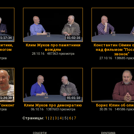
01:17:34
01:02:16
итике,
Клим Жуков про памятники
Константин Сёмин о
многом
вождям
над фильмом "Пос
28.10.16 487363 просмотра
звонок"
тров
27.10.16 138685 прос
01:24:39
01:01:10
Гонконг
Клим Жуков про демократию
Борис Юлин об оли
тров
06.10.16 1387603 просмотра
30.09.16 149586 прос
Cтраницы:
1
|
2
|
3
|
4
| 5 |
6
|
7
соцсети
реклама