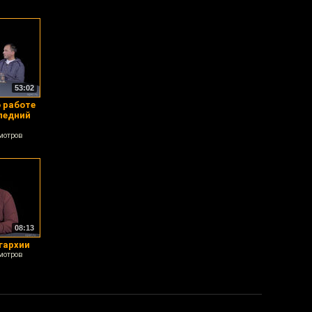
53:02
 работе
ледний
мотров
08:13
гархии
мотров