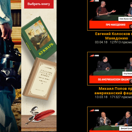
Евгений Колосков 
Македонию
03.04.18 127913 просмо
Михаил Попов п
американский фа
13.03.18 171327 просмо