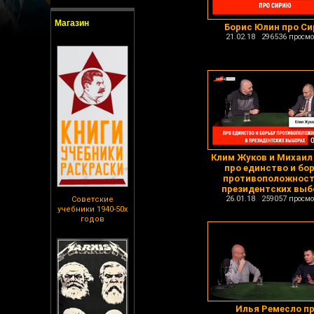
Магазин
Борис Юлин про С
21.02.18 296536 просмо
Клим Жуков и Михаил
про единство и бо
противоположност
президентских выб
26.01.18 259057 просмо
Советские
учебники 1940-50х
годов
Илья Ремесло п