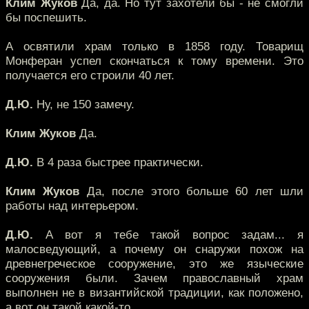
Клим Жуков
Да, да. Но тут захотели бы - не смогли
бы поспешить.
А освятили храм только в 1858 году. Товарищ
Монферан успел скончаться к тому времени. Это
получается его строили 40 лет.
Д.Ю.
Ну, не 150 замечу.
Клим Жуков
Да.
Д.Ю.
В 4 раза быстрее практически.
Клим Жуков
Да, после этого больше 60 лет шли
работы над интерьером.
Д.Ю.
А вот я тебе такой вопрос задам... я
малосведующий, а почему он снаружи похож на
древнегреческое сооружение, это же языческие
сооружения были. Зачем православный храм
выполнен не в византийской традиции, как положено,
а вот он такой какой-то.