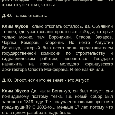
храм-то уже стоит, что вы.
Д.Ю.
Только откопать.
Клим Жуков
Только откопать осталось, да. Объявили
тендер, где участвовали просто все звёзды, которые
только можно, там Воронихин, Стасов, Захаров,
Чарльз Кемерон, Клоренги. Но некто Августин
Бетанкур, который был всего лишь представителем
государственной комиссии по строительству и
гидравлическим работам, посоветовал Государю
назначить на проект молодого французского
архитектора Огюста Монферана. И его назначили.
Д.Ю.
Огюст, если кто не знает - это Август.
Клим Жуков
Да, как и Бетанкур, он был Август, они
по-видимому поэтому тёзка. Т.е. новый собор был
заложен в 1819 году. Т.е. получается сколько простоял
предыдущий? С 1802-го... меньше 17 лет, потому что
его в целом разобрать надо было.