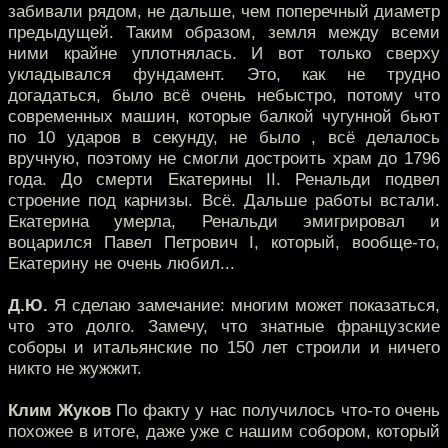
забивали рядом, не дальше, чем поперечный диаметр
предыдущей. Таким образом, земля между всеми
ними крайне уплотнялась. И вот только сверху
укладывался фундамент. Это, как не трудно
догадаться, было всё очень небыстро, потому что
современных машин, которые балкой чугунной бьют
по 10 ударов в секунду, не было , всё делалось
вручную, поэтому не смогли достроить храм до 1796
года. До смерти Екатерины II. Ренальди подвел
строение под карнизы. Всё. Дальше работы встали.
Екатерина умерла, Ренальди эмигрировал и
воцарился Павел Петрович I, который, вообще-то,
Екатерину не очень любил...
Д.Ю.
Я сделаю замечание: многим может показаться,
что это долго. Замечу, что знатные французские
соборы и итальянские по 150 лет строили и ничего
никто не жужжит.
Клим Жуков
По факту у нас получилось что-то очень
похожее в итоге, даже уже с нашим собором, который