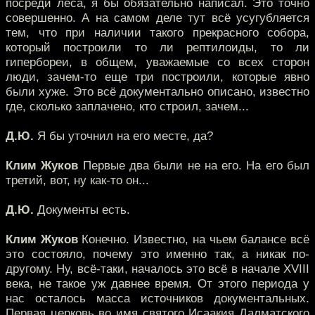
посреди леса, я бы обязательно написал. Это точно
совершенно. А на самом деле тут всё усугубляется
тем, что при наличии такого прекрасного собора,
который построили то ли рептилоиды, то ли
гипербореи, в общем, уважаемые со всех сторон
люди, зачем-то еще три построили, которые явно
были хуже. Это всё документально описано, известно
где, сколько заплачено, кто строил, зачем...
Д.Ю.
Я бы уточнил на его месте, да?
Клим Жуков
Первые два были не на его. На его был
третий, вот, ну как-то он...
Д.Ю.
Документы есть.
Клим Жуков
Конечно. Известно, на чьем балансе всё
это состояло, почему это именно так, а никак по-
другому. Ну, всё-таки, началось это всё в начале XVIII
века, не такое уж давнее время. От этого периода у
нас осталось масса источников документальных.
Первая церковь во имя святого Исаакия Далматского