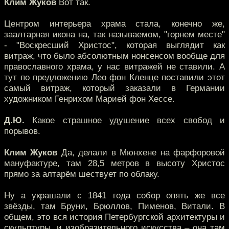
Клим Жуков
Вот так.
Центром интерьера храма стала, конечно же,
заалтарная икона на, так называемом, "горнем месте"
- "Воскресший Христос", которая выглядит как
витраж, что было абсолютным нонсенсом вообще для
православного храма, у нас витражей не ставили. А
тут по предложению Лео фон Кленце поставили этот
самый витраж, который заказали в Германии
художником Генрихом Марией фон Хессе.
Д.Ю.
Какое страшное удушение всех свобод и
порывов.
Клим Жуков
Да, делали в Мюнхене на фарфоровой
мануфактуре, там 28,5 метров в высоту Христос
прямо за алтарём шествует по облаку.
Ну а украшали с 1841 года собор опять же все
звёзды, там Бруни, Брюллов, Пименов, Витали. В
общем, это вся история Петербургской архитектуры и
скульптуры, и изобразительного искусства – она там