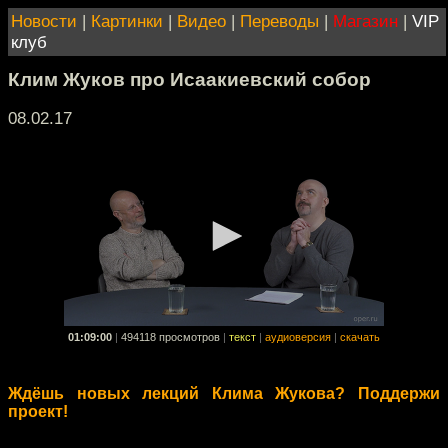
Новости
|
Картинки
|
Видео
|
Переводы
|
Магазин
|
VIP
клуб
Клим Жуков про Исаакиевский собор
08.02.17
01:09:00
|
494118 просмотров
|
текст
|
аудиоверсия
|
скачать
Ждёшь новых лекций Клима Жукова? Поддержи
проект!