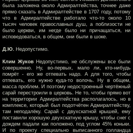
была заложена около Адмиралтейства, точнее даже
прямо сказать в Адмиралтействе в 1707 году, потому
что в Адмиралтействе работало что-то около 10
тысяч человек православных душ, а поблизости не
было церкви, им негде было ни причащаться, ни
исповедоваться, в общем, они были в шоке.
Д.Ю.
Недопустимо.
Клим Жуков
Недопустимо, не обслужены все были
совершенно. Ну, во-первых, мало ли, кто-нибудь
помрёт - его же отпевать надо. А для того, чтобы
отпевать, его нужно куда-то волочь. Ну в общем,
масса проблем. И поэтому недостроенный чертёжный
сарай перестроили в церковь. Не то, чтобы прямо вот
на территории Адмиралтейства располагалось, но в
комплексе, который был подотчётен Адмиралтейству,
там неподалёку. Сарай с двухскатной крышей, ему
поставили хорошую двухскатную крышу, чтобы снег с
дождем падали как положено, под углом 45% коньки.
И по проекту специально выписанного голландца