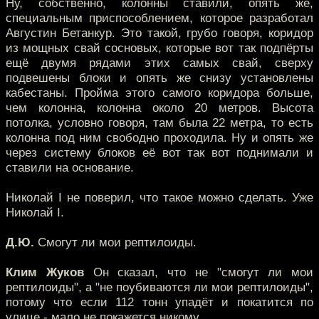
Ну, собственно, колонны ставили, опять же,
специальным приспособлением, которое разработал
Августин Бетанкур. Это такой, грубо говоря, коридор
из мощных свай сосновых, которые вот так подпёрты
ещё двумя рядами этих самых свай, сверху
подвешены блоки и опять же снизу установлены
кабестаны. Пройма этого самого коридора больше,
чем колонна, колонна около 20 метров. Высота
потолка, условно говоря, там была 22 метра, то есть
колонна под ним свободно проходила. Ну и опять же
через систему блоков её вот так вот поднимали и
ставили на основание.
Николай I не поверил, что такое можно сделать. Уже
Николай I.
Д.Ю.
Смогут ли мои рептилоиды.
Клим Жуков
Он сказал, что не "смогут ли мои
рептилоиды", а "не поубиваются ли мои рептилоиды",
потому что если 112 тонн упадёт и покатится по
улице - мало не покажется никому.