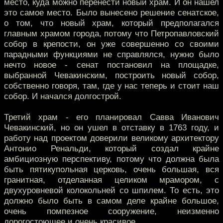
место, куда можно перенести новый храм. И он нашел
это самое место. Было вынесено решение сенатское,
о том, что новый храм, который предполагался
главным храмом города, потому что Петропавловский
собор в крепости, он уже совершенно со своими
парадными функциями не справлялся, нужно было
нечто новое - сенат постановил на площадке,
выбранной Чевакинским, построить новый собор,
собственно говоря, там, где у нас теперь и стоит наш
собор. И начался долгострой.
Третий храм - его планировал Савва Иванович
Чевакинский, но он ушел в отставку в 1763 году, и
работу над проектом доверили великому архитектору
Антонио Ренальди, который создал крайне
амбициозную перспективу, потому что должна была
быть пятикупольная церковь, очень большая, вся
гранитная, отделанная целиком мрамором, с
двухуровневой колокольней со шпилем. То есть, это
должно было быть в самом деле крайне большое,
очень помпезное сооружение, неизменно
дорогостоющее и очень красивое.