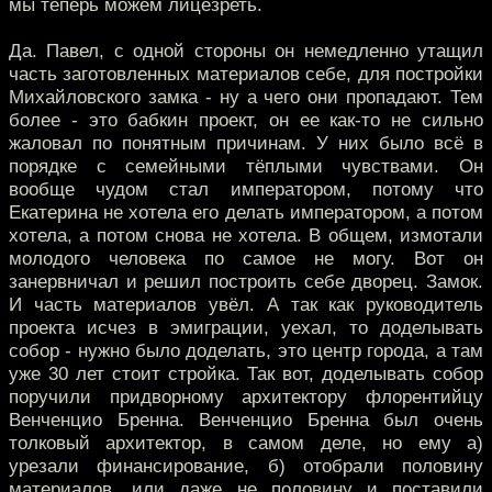
мы теперь можем лицезреть.
Да. Павел, с одной стороны он немедленно утащил
часть заготовленных материалов себе, для постройки
Михайловского замка - ну а чего они пропадают. Тем
более - это бабкин проект, он ее как-то не сильно
жаловал по понятным причинам. У них было всё в
порядке с семейными тёплыми чувствами. Он
вообще чудом стал императором, потому что
Екатерина не хотела его делать императором, а потом
хотела, а потом снова не хотела. В общем, измотали
молодого человека по самое не могу. Вот он
занервничал и решил построить себе дворец. Замок.
И часть материалов увёл. А так как руководитель
проекта исчез в эмиграции, уехал, то доделывать
собор - нужно было доделать, это центр города, а там
уже 30 лет стоит стройка. Так вот, доделывать собор
поручили придворному архитектору флорентийцу
Венченцио Бренна. Венченцио Бренна был очень
толковый архитектор, в самом деле, но ему а)
урезали финансирование, б) отобрали половину
материалов, или даже не половину и поставили