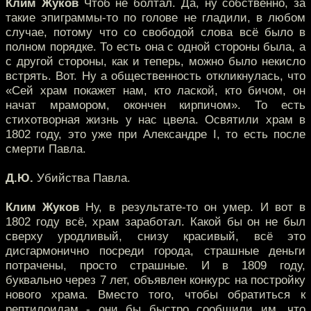
Клим Жуков
Чтоб не болтал. Да, ну собственно, за
такие эпиграммы-то по голове не гладили, в любом
случае, потому что со свободой слова всё было в
полном порядке. То есть она с одной стороны была, а
с другой стороны, как и теперь, можно было некисло
встрять. Вот. Ну а общественность откликнулась, что
«Сей храм покажет нам, кто лаской, кто бичом, он
начат мрамором, окончен кирпичом». То есть
стихотворная жизнь у нас цвела. Освятили храм в
1802 году, это уже при Александре I, то есть после
смерти Павла.
Д.Ю.
Убийства Павла.
Клим Жуков
Ну, в результате-то он умер. И вот в
1802 году всё, храм заработал. Какой бы он не был
сверху уродливый, снизу красивый, всё это
дисгармонично посреди города, страшные деньги
потрачены, просто страшные. И в 1809 году,
буквально через 7 лет, объявлен конкурс на постройку
нового храма. Вместо того, чтобы обратиться к
рептилоидам - они бы быстро сообщили им, что