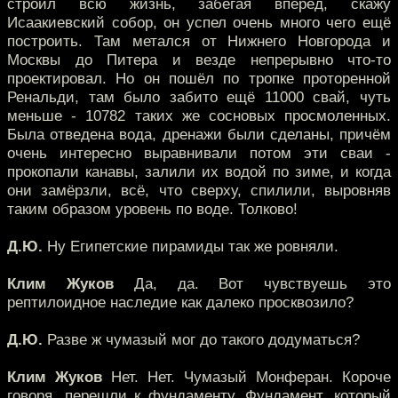
строил всю жизнь, забегая вперёд, скажу
Исаакиевский собор, он успел очень много чего ещё
построить. Там метался от Нижнего Новгорода и
Москвы до Питера и везде непрерывно что-то
проектировал. Но он пошёл по тропке проторенной
Ренальди, там было забито ещё 11000 свай, чуть
меньше - 10782 таких же сосновых просмоленных.
Была отведена вода, дренажи были сделаны, причём
очень интересно выравнивали потом эти сваи -
прокопали канавы, залили их водой по зиме, и когда
они замёрзли, всё, что сверху, спилили, выровняв
таким образом уровень по воде. Толково!
Д.Ю.
Ну Египетские пирамиды так же ровняли.
Клим Жуков
Да, да. Вот чувствуешь это
рептилоидное наследие как далеко просквозило?
Д.Ю.
Разве ж чумазый мог до такого додуматься?
Клим Жуков
Нет. Нет. Чумазый Монферан. Короче
говоря, перешли к фундаменту. Фундамент, который