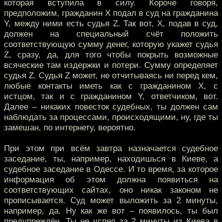
которая вступила в силу. Короче говоря,
предположим, гражданин Х подал в суд на гражданина
Y, между ними есть судья Z. Так вот, Х, подав в суд,
должен на специальный счёт положить
соответствующую сумму денег, которую укажет судья
Z, сразу, да, для того чтобы покрыть возможные
всяческие там издержки и потери. Сумму определяет
судья Z. Судья Z может, не отчитываясь ни перед кем,
любые контакты иметь как с гражданином Х, с
истцом, так и с гражданином Y, ответчиком, вот.
Далее – никаких повесток судебных, ты должен сам
наблюдать за процессами, происходящими, ну, где ты
замешан, по интернету, вероятно.
При этом при всём завтра назначается судебное
заседание, ты, например, находишься в Киеве, а
судебное заседание в Одессе. И то время, за которое
информация об этом должна появиться на
соответствующих сайтах, оно никак законом не
прописывается. Суд может выложить за 2 минуты,
например, да. Ну как же вот – появилось, ты был
предупреждён. Ты не успел за 2 минуты из Киева в