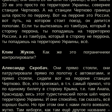
10 км это просто по территории Украины, севернее
станции Чертково. А на станции Чертково граница
шла просто по перрону. Вот на перроне это Россия,
вот путь, на котором стоит поезд, он делится
пополам. Если ты вылезаешь из тамбура, который в
сторону перрона, ты попадаешь на территорию
России, а из тамбура, который в сторону не перрона,
ты попадаешь на территорию Украины, всё.
Клим Жуков.
Как же это пограничники
контролировали?
Александр Скробач.
Они прямо стояли, они
патрулировали прямо по полотну с автоматами, и
прямо стояли, сидели вот на перроне станции
Чертково. Все, кто проезжал, в т.ч. самый прикол, что
по единому билету в сторону Крыма, т.е. там Анапа,
Краснодар, весь этот туристический поток шёл через
территорию Украины. И они спокойно, так сказать, всё
хорошо было. Но при этом они с нами люто воевали,
жутко. Там киборги, как там ещё другое название –