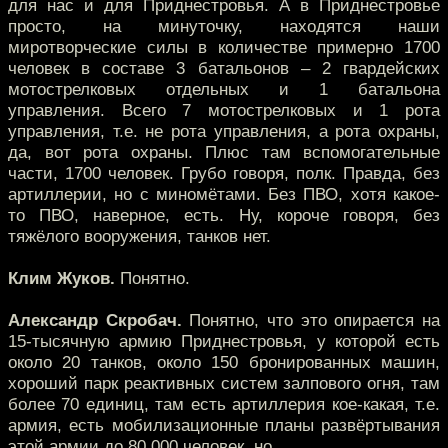
для нас и для Приднестровья. А в Приднестровье
просто, на минуточку, находятся наши
миротворческие силы в количестве примерно 1700
человек в составе 3 батальонов – 2 гвардейских
мотострелковых отдельных и 1 батальона
управления. Всего 7 мотострелковых и 1 рота
управления, т.е. не рота управления, а рота охраны,
да, вот рота охраны. Плюс там вспомогательные
части, 1700 человек. Грубо говоря, полк. Правда, без
артиллерии, но с миномётами. Без ПВО, хотя какое-
то ПВО, наверное, есть. Ну, короче говоря, без
тяжёлого вооружения, танков нет.
Клим Жуков.
Понятно.
Александр Скробач.
Понятно, что это опирается на
15-тысячную армию Приднестровья, у которой есть
около 20 танков, около 150 бронированных машин,
хороший парк реактивных систем залпового огня, там
более 70 единиц, там есть артиллерия кое-какая, т.е.
армия, есть мобилизационные планы развёртывания
этой армии до 80 000 человек, но...