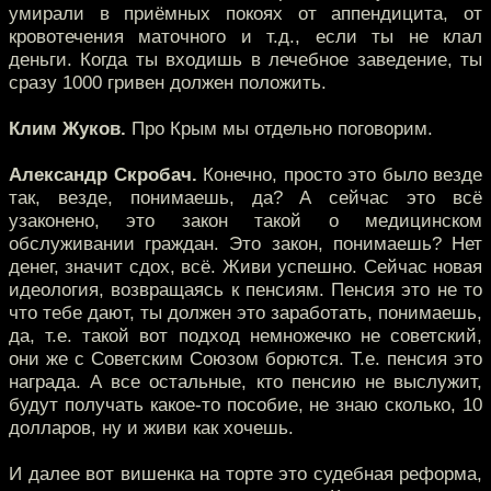
умирали в приёмных покоях от аппендицита, от
кровотечения маточного и т.д., если ты не клал
деньги. Когда ты входишь в лечебное заведение, ты
сразу 1000 гривен должен положить.
Клим Жуков.
Про Крым мы отдельно поговорим.
Александр Скробач.
Конечно, просто это было везде
так, везде, понимаешь, да? А сейчас это всё
узаконено, это закон такой о медицинском
обслуживании граждан. Это закон, понимаешь? Нет
денег, значит сдох, всё. Живи успешно. Сейчас новая
идеология, возвращаясь к пенсиям. Пенсия это не то
что тебе дают, ты должен это заработать, понимаешь,
да, т.е. такой вот подход немножечко не советский,
они же с Советским Союзом борются. Т.е. пенсия это
награда. А все остальные, кто пенсию не выслужит,
будут получать какое-то пособие, не знаю сколько, 10
долларов, ну и живи как хочешь.
И далее вот вишенка на торте это судебная реформа,