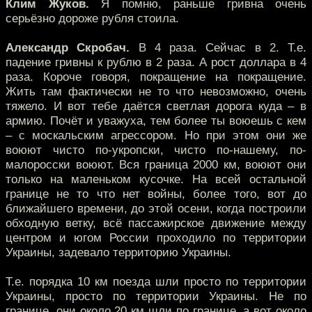
Клим Жуков.
Я помню, раньше гривна очень
серьёзно дороже рубля стоила.
Александр Скробач.
В 4 раза. Сейчас в 2. Т.е.
падение гривны к рублю в 2 раза. А рост доллара в 4
раза. Короче говоря, покращение на покращение.
Жить там фактически не то что невозможно, очень
тяжело. И вот тебе даётся светлая дорога куда – в
армию. Почёт и уважуха, тем более ты воюешь с кем
– с москальским агрессором. Но при этом они же
воюют чисто по-укропски, чисто по-нашему, по-
малоросски воюют. Вся граница 2000 км, воюют они
только на маленьком кусочке. На всей остальной
границе не то что нет войны, более того, вот до
ближайшего времени, до этой осени, когда построили
обходную ветку, всё пассажирское движение между
центром и югом России проходило по территории
Украины, задевало территорию Украины.
Т.е. порядка 10 км поезда шли просто по территории
Украины, просто по территории Украины. Не по
границе, они около 20 км шли по границе, а вот около