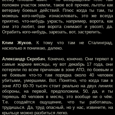
положен участок земли, такое всё прочее, льготы как
ветерану боевых действий. Плюс когда ты там, ты
можешь кого-нибудь изнасиловать, это же всегда
приятно, что-нибудь украсть, например, ворота, как
они это любят, они ворота снимают и увозят, да.
Ограбить кого-нибудь, зарезать, вот, застрелить.
Клим Жуков.
К тому что там не Сталинград,
насколько я понимаю, далеко.
Александр Скробач.
Конечно, конечно. Они теряют в
самые жаркие месяцы, ну вот декабрь 17 года, они
потеряли по всем причинам в зоне АТО, по боевым и
не боевым что-то там порядка около 40 человек
убитыми, умершими. Вот. Понятно, что когда там в
зоне АТО 60-70 тысяч стоит реально на двух линиях
обороны, на первой, предположим, 50, да, и ты
теряешь 40 человек в месяц, это вообще ни о чём.
Т.е. создаётся ощущение, что ты работаешь,
трудишься. Да, труд опасный, но у нас, извините, на
крыльце можно разбиться легко.