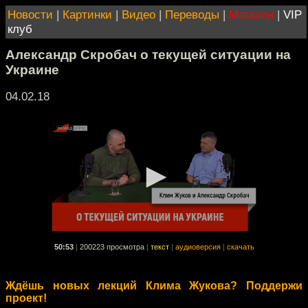
Новости
|
Картинки
|
Видео
|
Переводы
|
Магазин
|
VIP
клуб
Александр Скробач о текущей ситуации на
Украине
04.02.18
50:53
|
200223 просмотра
|
текст
|
аудиоверсия
|
скачать
Ждёшь новых лекций Клима Жукова? Поддержи
проект!