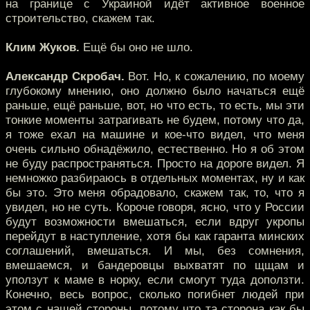
на границе с Украиной идёт активное военное
строительство, скажем так.
Клим Жуков.
Ещё бы оно не шло.
Александр Скробач.
Вот. Но, к сожалению, по моему
глубокому мнению, оно должно было начаться ещё
раньше, ещё раньше, вот, но что есть, то есть, мы эти
тонкие моменты затрагивать не будем, потому что да,
я тоже ехал на машине и кое-что видел, что меня
очень сильно обнадёжило, естественно. Но я об этом
не буду распространяться. Просто на дороге видел. Я
немножко разбираюсь в отдельных моментах, ну и как
бы это. Это меня обрадовало, скажем так, то, что я
увидел, но не суть. Короче говоря, ясно, что у России
будут возможности вмешаться, если вдруг укропы
перейдут в наступление, хотя бы как гаранта минских
соглашений, вмешаться. И мы, без сомнения,
вмешаемся, и бандеровцы выхватят по щщам и
уползут к маме в норку, если смогут туда доползти.
Конечно, весь вопрос, сколько погибнет людей при
этом с нашей стороны, потому что та сторона как бы