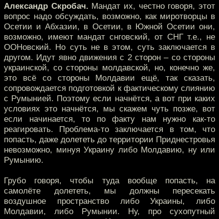
Александр Скробач.
Мандат их, честно говоря, этот
вопрос надо обсуждать, возможно, как миротворцы в
Осетии и Абхазии, в Осетии, в Южной Осетии они,
возможно, имеют мандат снговский, от СНГ т.е., не
ООНовский. Но суть не в этом, суть заключается в
другом. Идут явно движения с 2 сторон – со стороны
украинской, со стороны молдавской, но, конечно же,
это всё со стороны Молдавии ещё, так сказать,
сопровождается подготовкой к фактическому слиянию
с Румынией. Поэтому если начнётся, а вот при каких
условиях это начнётся, мы скажем чуть позже, вот
если начинается, то по факту нам нужно как-то
реагировать. Проблема-то заключается в том, что
попасть, даже долететь до территории Приднестровья
невозможно, минуя Украину либо Молдавию, ну или
Румынию.
Грубо говоря, чтобы туда вообще попасть, на
самолёте долететь, мы должны пересекать
воздушное пространство либо Украины, либо
Молдавии, либо Румынии. Ну, про сухопутный