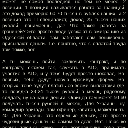
может, не самая последняя, но тем не менее, 2
позиции. 1 позиция называется работа за границей,
это доход примерно 60-70 тысяч в рублях наших, и 2
позиция это IT-специалист, доход 25 тысяч наших
рублей, понимаешь, да? Что такое работа за
границей? Это просто люди уезжают в эмиграцию из
Одесской области, там работают, сам понимаешь,
присылают деньги. Т.е. понятно, что с оплатой труда
там тяжко, вот.
А ты можешь пойти, заключить контракт, и по
контракту, скажем так, служить в АТО, принимать
участие в АТО, и у тебя будет просто шоколад. Во-
первых, тебе дадут новую красивую форму. Во-
вторых, тебе будут платить со всеми выплатами где-
то порядка 23-24 тысяч рублей в месяц рядовому
солдату, ну на наши деньги. Офицер там может 50-60
получать тысяч рублей в месяц. Для Украины, ну,
командир бригады, там офицер, капитан, может быть,
40. Для Украины это огромные деньги, это просто
чудовищные деньги на самом-то деле. Вот. Плюс ко
всему плюшки какие – по возвращении тебе там