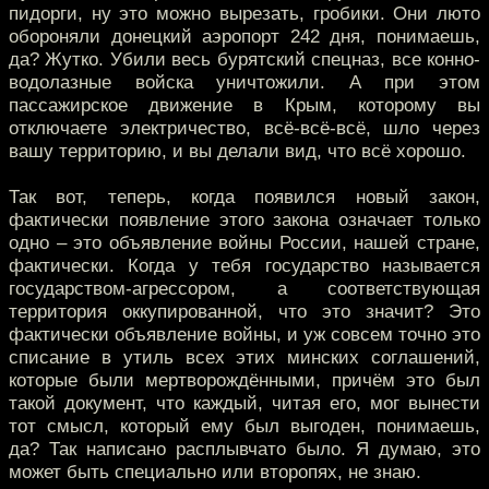
пидорги, ну это можно вырезать, гробики. Они люто
обороняли донецкий аэропорт 242 дня, понимаешь,
да? Жутко. Убили весь бурятский спецназ, все конно-
водолазные войска уничтожили. А при этом
пассажирское движение в Крым, которому вы
отключаете электричество, всё-всё-всё, шло через
вашу территорию, и вы делали вид, что всё хорошо.
Так вот, теперь, когда появился новый закон,
фактически появление этого закона означает только
одно – это объявление войны России, нашей стране,
фактически. Когда у тебя государство называется
государством-агрессором, а соответствующая
территория оккупированной, что это значит? Это
фактически объявление войны, и уж совсем точно это
списание в утиль всех этих минских соглашений,
которые были мертворождёнными, причём это был
такой документ, что каждый, читая его, мог вынести
тот смысл, который ему был выгоден, понимаешь,
да? Так написано расплывчато было. Я думаю, это
может быть специально или второпях, не знаю.