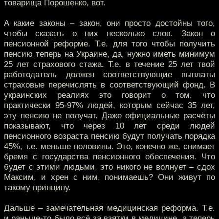
товарища Порошенко, вот.
А какие законы – закон, они просто достойны того,
чтобы сказать о них несколько слов. Закон о
пенсионной реформе. Т.е. для того чтобы получить
пенсию теперь на Украине, да, нужно иметь минимум
25 лет страхового стажа. Т.е. в течение 25 лет твой
работодатель должен соответствующие выплаты
страховые перечислять в соответствующий фонд. В
украинских реалиях это говорит о том, что
практически 95-97% людей, которым сейчас 35 лет,
эту пенсию не получат. Даже официальные расчёты
показывают, что через 10 лет среди людей
пенсионного возраста пенсию будут получать порядка
45%, т.е. меньше половины. Это, конечно же, снимает
бремя с государства пенсионного обеспечения. Что
будет с этими людьми, это никого не волнует – сдох
Максим, и хрен с ним, понимаешь? Они живут по
такому принципу.
Дальше – замечательная медицинская реформа. Т.е.
и раньше-то было всё за взятки в медицине, а теперь