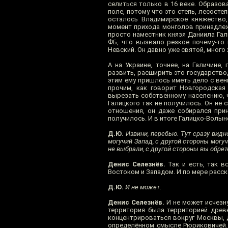
селиться только в 16 веке. Образов
поле, потому что это степь, лесосте
осталось Владимирское княжество,
момент прихода монголов принадлеж
просто наместник князя Даниила Гали
ФБ, что вызвало резкое почему-то 
Невский. Он давно уже святой, много
А на Украине, точнее, на Галичине,
развить, расширить это государство
этим ему пришлось иметь дело с вен
прочим, как говорит Новгородская 
вырезать собственному населению, ч
Галицкого так не получилось. Он не 
отношения, он даже собирался прин
получилось. И в итоге Галицко-Волын
Д.Ю.
Извини, перебью. Тут сразу видн
могучий Запад, с другой стороны могуч
не выбрали, с другой стороны вы обрет
Денис Селезнёв.
Так и есть, так в
Востоком и Западом. И по мере расск
Д.Ю.
И не может.
Денис Селезнёв.
И не может исчезну
территория была территорией древне
концентрироваться вокруг Москвы, д
определённом смысле Рюриковичей. 