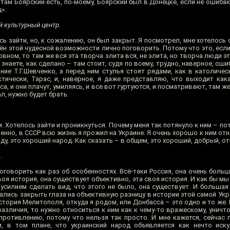
 там Боярский есть, по-моему, Боярский был в Донецке, если не ошиба
».
й культурный центр.
сь зайти, но, к сожалению, он был закрыт. Я посмотрел, мне хотелось 
шён этой чудесной возможности лично поговорить. Потому что это, есл
овном, то там же вся эта творча элита вся, не элита, но творча люди эт
 знаете, как сделано – там стоит, судя по всему, трудно, наверное, оши
ние Т.Г.Шевченко, а перед ним стулья стоят рядами, как в католичес
тически, Тарас, и, наверное, я даже представляю, что выходит как
а, и они плачут, умиляясь, и все вот гуртуются, и посматривают, там ж
л, нужно будет брать.
. Хотелось зайти и проникнуться. Почему меня так потянуло к ним – по
енно, в СССР всю жизнь я прожил на Украине. Я очень хорошо к ним отн
оду, это хороший народ. Как сказать – в общем, это хороший, добрый, о
.
поговорить как раз об особенностях. Всё-таки Россия, она очень больш
воя история, она существует объективно, эта своя история. И как бы мы
 усилием сделать вид, что этого не было, она существует. И большая
тались закрыть глаза на объективную разницу в истории этой самой Укр
история Мелитополя, откуда я родом, или Донбасса – это одно и то же. 
 различия, то нужно относиться к ним как к чему-то вражескому, уничто
противлению, потому что нельзя так просто. И мне кажется, сейчас 
, в том плане, что украинский народ объявляется как нечто иску