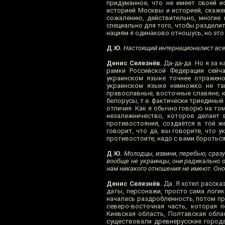
придуманное, что не имеет своей и
историей Москвы и историей, скажем,
сожалению, действительно, многие 
специально для того, чтобы разделить
нациям я одинаково отношусь, но эт
Д.Ю.
Настоящий интернационалист все
Денис Селезнёв.
Да-да-да. Но я за 
рамки Российской Федерации сейча
украинском языке точнее отражено
украинском языке немножко не так
православные, восточные славяне, ку
белорусы, т.е. фактически триединый
отличия. Как я обычно говорю на то
незалежничество, которое делает 
противостояния, создаётся в той ж
говорит, что да, вы говорите, что у
противостоите, надо с вами бороться,
Д.Ю.
Молодцы, извини, перебью, сразу 
вообще не украинцы, они радикально о
нам никакого отношения не имеют. Оно
Денис Селезнёв.
Да. Я хотел рассказ
даты, персонажи, просто сама логик
началась раздробленность, потом при
северо-восточная часть, которая п
Киевская область, Полтавская облас
существовали древнерусские города