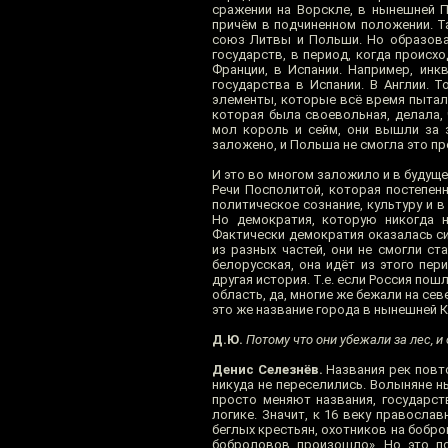
сражении на Ворскле, в нынешней П
причём в подчиненном положении. Т
союз Литвы и Польши. Но образовал
государств, в период, когда происх
Франции, в Испании. Например, инк
государства в Испании. В Англии. 
элементы, которые всё время пытали
которая была своевольная, делала, 
мол король и сейм, они вышли за з
заложено, и Польша не смогла это прео
И это во многом заложило и в будущ
Речи Посполитой, которая постепен
политическое сознание, культуру и в
Но демократия, которую никогда н
Фактически демократия оказалась син
из разных частей, они не смогли ст
белорусская, она идёт из этого пер
другая история. Т.е. если Россия по
область, да, многие же бежали на сев
это же название города в нынешней 
Д.Ю.
Потому что они убежали за лес, и
Денис Селезнёв.
Названия рек повто
никуда не переселились. Волыняне н
просто меняют названия, государств
логике. Значит, к 16 веку правосла
беглых крестьян, охотников на бобро
боброловов произошло». Но это по-