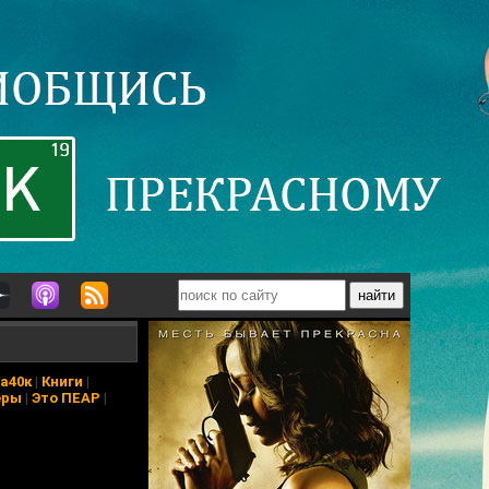
а40к
|
Книги
|
еры
|
Это ПЕАР
|