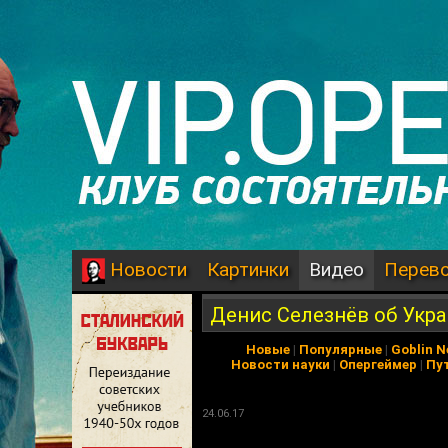
Картинки
Видео
Перев
Новости
Денис Селезнёв об Укр
Новые
|
Популярные
|
Goblin 
Новости науки
|
Опергеймер
|
Пу
24.06.17