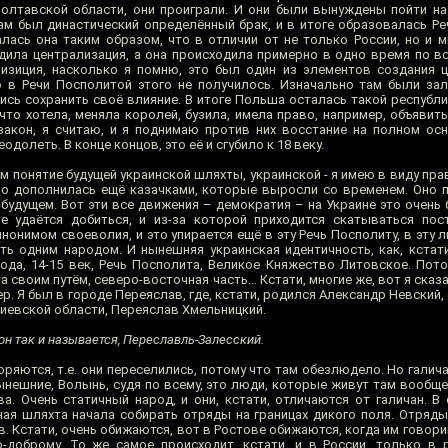
олтавской области, они проиграли. И они были вынуждены пойти на
ам был династический определённый брак, и в итоге образовалась Ре
ась она таким образом, что в отличии от не только России, но и м
одила централизация, а она происходила примерно в одно время по вс
визиция, насколько я помню, это был один из элементов создания 
То в Речи Посполитой этого не получилось. Изначально там были з
сь сохранить своё влияние. В итоге Польша осталась такой республи
что хотела, меняла королей, бузила, имела право, например, объявит
акон, я считаю, и я поднимаю против них восстание на полном ос
долеть. В конце концов, это её и сгубило к 18 веку.
ем понятие будущей украинской шляхты, украинской - я имею в виду п
но дополнилась ещё казачками, которые выросли со временем. Оно
 будущем. Вот эти все движения – демократия – на Украине это очень
е удаётся добиться, и из-за которой приходится скатываться пос
онимом своеволия, и это упирается ещё в эту Речь Посполиту, в эту 
ать одним народом. И нынешняя украинская идентичность, как, кстати
иода, 14-15 век, Речь Посполита, Великое Княжество Литовское. Пото
шла своим путём, северо-восточная часть… Кстати, многие же, вот я ска
ер. Я был в городе Переяслав, где, кстати, родился Александр Невский,
Киевской области, Переяслав Хмельницкий.
 он так и называется, Переславль-Залесский.
ряются, т.е. они переселились, потому что там обезлюдело. Но галич
ынешние, Волынь, судя по всему, это люди, которые живут там вообще
а. Очень статичный народ, и они, кстати, отличаются от галичан. В
вная шляхта начала собирать отряды на границах дикого поля. Отряды
в. Кстати, очень обижаются, вот в Ростове обижаются, когда им говор
доброму. То же самое происходит, кстати, и в России, только в 