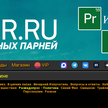
оды
Магазин
VIP
аине
News
|
В цепких лапах
|
Вечерний Излучатель
|
Вопросы и ответы
|
Каб
тешествия
|
Разведопрос
-
Политика
|
Синий Фил
|
Смешное
|
Трейл
Персоналии
|
Разное