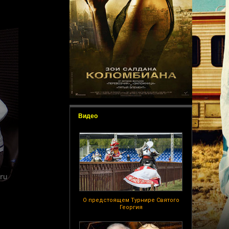
Видео
О предстоящем Турнире Святого
Георгия