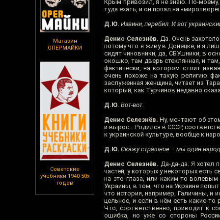
Крым привозил, я не знаю. По-моему,
туда ехать, и он попал на «миротворец
Д.Ю.
Извини, перебил. И вот украински
Денис Селезнёв.
Да. Очень захотело
Магазин
потому что я живу в Донецке, и я ли
ОПЕРМАЙКИ
сидят чиновники, да, СБУшники, в осн
окошко, там дверь стеклянная, и там,
фактически, на котором стоит извая
очень похоже на такую религию фак
заслуженная женщина, читает из Тарас
который, как Турчинов недавно сказа
Д.Ю.
Вот-вот.
Денис Селезнёв.
Ну, мечтают об этом
и вырос… Родился в СССР, соответств
к украинской культуре, вообще к нар
Д.Ю.
Скажу страшное – мы один народ
Денис Селезнёв.
Да-да-да. Я хотел 
Советские
частей, у которых у некоторых есть с
учебники 1940-50х
на это глаза, или каким-то волевым
годов
Украины, в том, что на Украине попы
что история, например, Галичины, и 
цельное, и если в нём есть какие-то
Что, соответственно, приводит к со
ошибка, но уже со стороны России