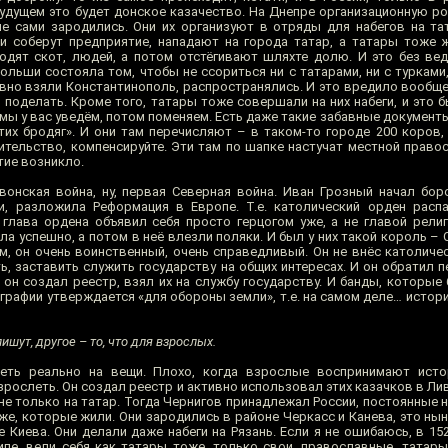
будущем это будет донское казачество. На Днепре организационную ро
не сами зародились. Они их организуют в отряды для набегов на тат
ни соберут предприятие, нападают на города татар, а татары тоже 
водят скот, людей, а потом отстёгивают шляхте долю. И это без ве
ольши состояла том, чтобы не ссориться ни с татарами, ни с турками
авно взяли Константинополь, распространялись. И это вредило вообщ
и поделать. Кроме того, татары тоже совершали на них набеги, и это
, мы у вас уведём, потом поменяем. Есть даже такие забавные документы
их бродяг». И они там перечисляют – в таком-то городе 200 коров, 
ительство, компенсируйте. Эти там по шапке настучат местной правос
тие возникло.
вонская война, ну, первая Северная война. Иван Грозный начал бор
и, разложила Реформация в Европе. Т.е. католический орден расп
 глава ордена объявил себя просто герцогом уже, а не главой религ
а успешно, а потом в неё влезли поляки. И был у них такой король – 
, он очень воинственный, очень справедливый. Он не внёс католическ
ь, заставить служить государству на общих интересах. И он обратил 
и он создал реестр, взял их на службу государству. И банды, которы
ографии утверждается «для обороны земли», т.е. на самом деле… истори
пишут, другое – то, что для взрослых.
еть реально на вещи. Плохо, когда взрослые воспринимают ист
зрослеть. Он создал реестр и активно использовал этих казачков в Ли
 не только на татар. Тогда Чернигов принадлежал России, постоянные н
 же, которые жили. Они зародились в районе Черкасс и Канева, это н
 Киева. Они делали даже набеги на Рязань. Если я не ошибаюсь, в 15
нципе, вели себя как татары тоже, только свои, православные, татары