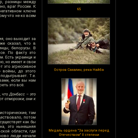
ер, разницы между
но, враг России. К
65
 негативном ключе
ому что не ко всем
ия, оно выходит за
же сказал, что в
инцы, белорусы. В
се. По факту это
и. Есть украинци и
ю, но имеет и свои
от это агрессивное
Остров Сахалин, река Найба
о войны, до этого
подыгрывает. Т.е.
 вами, если вы нам
реть это всё.
, что Донбасс – это
от отморозки, они к
 исторические, там
ществовало, потом
 существует как бы
ина, это нынешняя
Медаль ордена "За заслуги перед
ской области, где
Отечеством" II степени
аново люди начали