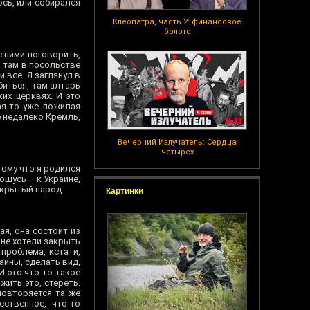
юсь, или собирался
Клеопатра, часть 2: финансовое
болото
с ними поговорить,
и там в посольстве
и все. Я заглянул в
биться, там алтарь
ких церквях. И это
ая-то уже пожилая
е недалеко Кремль,
Вечерний Излучатель: Сердца
четырех
тому что я родился
ошусь – к Украине,
ткрытый народ.
Картинки
ая, она состоит из
 не хотели закрыть
 проблема, кстати,
аины, сделать вид,
И это что-то такое
жить это, стереть.
повторяется та же
сственное, что-то