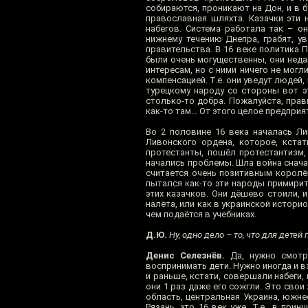
собираются, проникают на Дон, и в 
православная шляхта. Казачки эти 
набегов. Система работала так – о
нижнему течению Днепра, грабят, у
правительства. В 16 веке политика П
были очень могущественны, они нед
интересам, но с ними ничего не могл
компенсацией. Т.е. они уведут людей
турецкому народу со стороны вот эт
столько-то добра. Пожалуйста, прав
как-то там… От этого целое предприя
Во 2 половине 16 века началась Ли
Ливонского ордена, которое, кстат
протестанты, пошёл протестантизм,
начались проблемы. Шла война сначал
считается очень позитивным королём
пытался как-то эти народы примирит
этих казачков. Они дёшево стоили, 
налёта, или как в украинской истори
чем подаётся в учебниках.
Д.Ю.
Ну, одно дело – то, что для детей 
Денис Селезнёв.
Да, нужно смотр
воспринимать дети. Нужно иногда и в
и раньше, кстати, совершали набеги,
они 1 раз даже его сожгли. Это свои
область, центральная Украина, южнее
Рязань, это 16 век уже. Т.е., в при