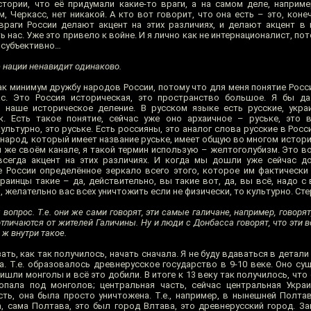
стории, что её придумали какие-то враги, а на самом деле, наприм
 Черкасс, нет никакой. А кто вот говорит, что она есть – это, конеч
враги России делают акцент на этих различиях, и делают акцент в
 нас. Уже это привело к войне. И я лично как не интернационалист, пот
о субъективно…
 нации ненавидит одинаково.
как минимум дружбу народов России, потому что для меня понятие Росс
с. Это Россия историческая, это пространство большое. Я бы да
 наше историческое деление. В русском языке есть русские, укра
. Есть такое понятие, сейчас уже оно архаичное – руське, это в
льтурно, это руське. Есть россияны, это аналог слова русские в Росси
 народ, который имеет название руське, имеет общую во многом истори
м же своём канале, я такой термин использую – желтоголубизм. Это в
всегда акцент на этих различиях. И когда мы дошли уже сейчас д
е России определённое зеркало всего этого, которое им фактически 
краинцы такие – да, действительно, вы такие вот, да, вы всё, надо с
 желательно вас всех уничтожить если не физически, то культурно. Сте
вопрос. Т.е. они же сами говорят, эти самые галичане, например, говорят
тличаются от жителей Галичины. Ну и люди с Донбасса говорят, что эти в
 ж внутри такое.
ать, как так получилось, начать сначала. Я не буду вдаваться в детали
а. Т.е. образовалось древнерусское государство в 9-10 веке. Оно су
шли монголы и всё это добили. В итоге к 13 веку так получилось, что
опала под монголов; центральная часть, сейчас центральная Укра
ть, она была просто уничтожена. Т.е., например, в нынешней Полтав
, сама Полтава, это был город Влтава, это древнерусский город. З