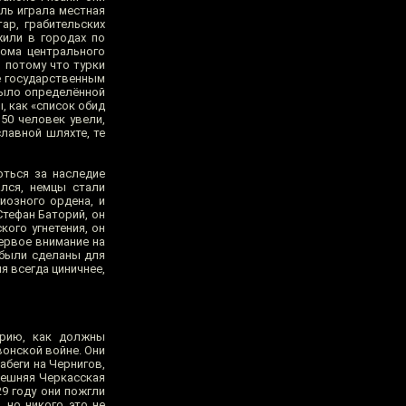
ль играла местная
ар, грабительских
жили в городах по
дома центрального
, потому что турки
е государственным
 было определённой
, как «список обид
50 человек увели,
лавной шляхте, те
оться за наследие
ался, немцы стали
иозного ордена, и
Стефан Баторий, он
ого угнетения, он
первое внимание на
е были сделаны для
я всегда циничнее,
орию, как должны
вонской войне. Они
абеги на Чернигов,
ынешняя Черкасская
29 году они пожгли
, но никого это не