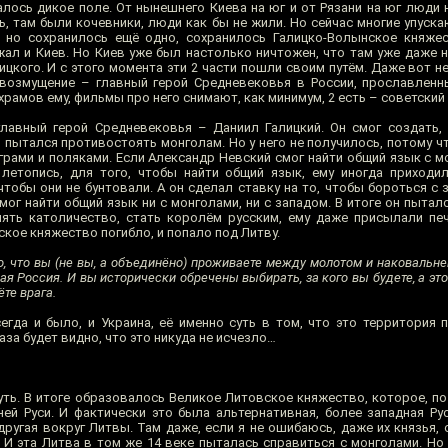
алось дикое поле. От нынешнего Киева на юг и от Рязани на юг люди 
пь, там были кочевники, люди как бы не жили. Но сейчас многие упуска
 но сохранилось ещё одно, сохранилось Галицко-Волынское княжес
ал и Киев. Но Киев уже был настолько ничтожен, что там уже даже н
цкого. И с этого момента эти 2 части пошли своим путём. Даже вот н
возмущение – главный герой Средневековья в России, прославленн
 храмов ему, фильмы про него снимают, как минимум, 2 есть – советский
 главный герой Средневековья – Даниил Галицкий. Он смог создать, 
, пытался противостоять монголам. Но у него не получилось, потому 
грами и поляками. Если Александр Невский смог найти общий язык с м
летопись, для того, чтобы найти общий язык, ему иногда приходи
тобы они не бунтовали. А он сделал ставку на то, чтобы бороться с 
смог найти общий язык ни с монголами, ни с западом. В итоге он пытал
ять католичество, стать королём русским, ему даже присылали печ
ское княжество погибло, и попало под Литву.
о, что вы (не вы, а объединёно) проживаете между молотом и наковальне
ая Россия. И вы исторически обречены выбирать, за кого вы будете, а это
ёте врага.
сегда и было, и Украина, её именно суть в том, что это территория 
аза будет видно, что это никуда не исчезло…
ть. В итоге образовалось Великое Литовское княжество, которое, по
й Руси. И фактически это была альтернативная, более западная Русь
ругая вокруг Литвы. Там даже, если я не ошибаюсь, даже их князья, 
И эта Литва в том же 14 веке пыталась справиться с монголами. Но