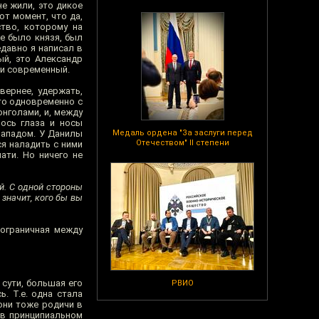
не жили, это дикое
ют момент, что да,
тво, которому на
е было князя, был
едавно я написал в
ый, это Александр
 и современный.
вернее, удержать,
что одновременно с
онголами, и, между
лось глаза и носы
западом. У Данилы
Медаль ордена "За заслуги перед
Отечеством" II степени
ся наладить с ними
ати. Но ничего не
й. С одной стороны
 значит, кого бы вы
пограничная между
 сути, большая его
РВИО
. Т.е. одна стала
они тоже родичи в
 в принципиальном