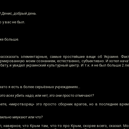
 Денис, добрый день.
 у вас не был.
же больше.
рассказать элементарные, самые простейшие вещи об Украине. Фак
мированную моим сознанием, естественно, субъективно. И хотел начат
ату, и увидел украинский культурный центр. И т.к. я не был больше 2 ле
, зато я есть в более серьёзных учреждениях…
это всех убить надо, или нет, это они просто отмечают?
ете, «миротворец» это просто сборник врагов, но в последнее вре
авильно мяукают или что?
л, наверное, что Крым там, что-то про Крым, скорее всего, сказал. М