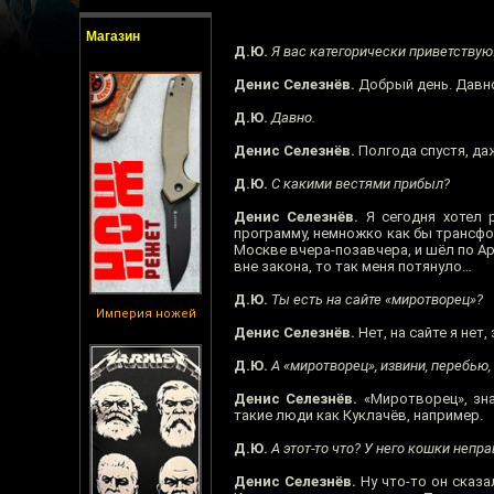
Магазин
Д.Ю.
Я вас категорически приветствую!
Денис Селезнёв.
Добрый день. Давно
Д.Ю.
Давно.
Денис Селезнёв.
Полгода спустя, да
Д.Ю.
С какими вестями прибыл?
Денис Селезнёв.
Я сегодня хотел 
программу, немножко как бы трансфор
Москве вчера-позавчера, и шёл по Арб
вне закона, то так меня потянуло…
Д.Ю.
Ты есть на сайте «миротворец»?
Империя ножей
Денис Селезнёв.
Нет, на сайте я нет
Д.Ю.
А «миротворец», извини, перебью, 
Денис Селезнёв.
«Миротворец», зна
такие люди как Куклачёв, например.
Д.Ю.
А этот-то что? У него кошки непр
Денис Селезнёв.
Ну что-то он сказа