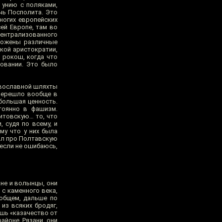
 унию с поляками,
чь Посполита. Это
ногих европейских
ей Европе, там во
централизованного
аложены различные
кой аристократии,
ь рокош, когда что
новании. Это было
равославной шляхты
 перешло вообще в
 большая ценность.
тоянно в фашизм.
литовскую… то, что
, судя по всему, и
му что у них была
зал про Полтавскую
 если не ошибаюсь,
ане и волынцы, они
 с каменного века,
 общем, дальше по
 из всяких бродяг,
ишь «казачество от
районе Рязани они